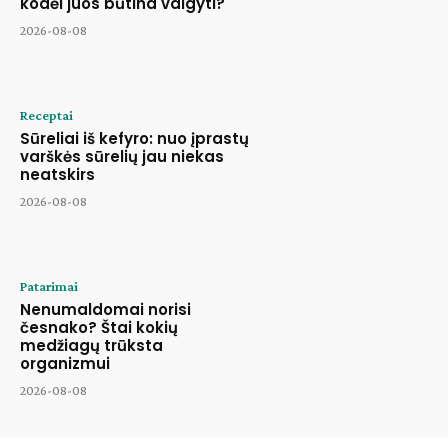
kodėl juos būtina valgyti?
2026-08-08
Receptai
Sūreliai iš kefyro: nuo įprastų
varškės sūrelių jau niekas
neatskirs
2026-08-08
Patarimai
Nenumaldomai norisi
česnako? Štai kokių
medžiagų trūksta
organizmui
2026-08-08