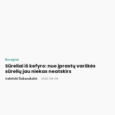
Receptai
Sūreliai iš kefyro: nuo įprastų varškės
sūrelių jau niekas neatskirs
Gabrielė Žukauskaitė
-
2026-08-08