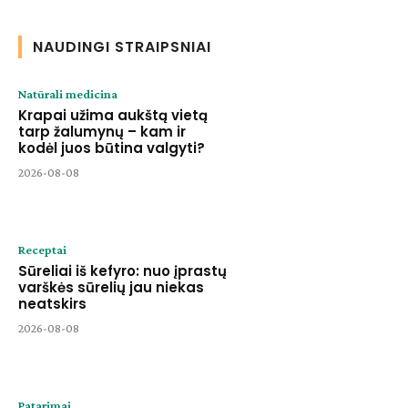
NAUDINGI STRAIPSNIAI
Natūrali medicina
Krapai užima aukštą vietą
tarp žalumynų – kam ir
kodėl juos būtina valgyti?
2026-08-08
Receptai
Sūreliai iš kefyro: nuo įprastų
varškės sūrelių jau niekas
neatskirs
2026-08-08
Patarimai