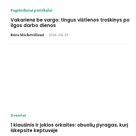
Pagrindiniai patiekalai
Vakarienė be vargo: tingus vištienos troškinys po
ilgos darbo dienos
Rūta Mickevičienė
-
2026-04-29
Desertai
1 kiaušinis ir jokios orkaitės: obuolių pyragas, kurį
iškepsite keptuvėje