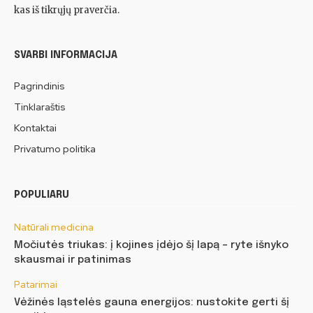
kas iš tikrųjų praverčia.
SVARBI INFORMACIJA
Pagrindinis
Tinklaraštis
Kontaktai
Privatumo politika
POPULIARU
Natūrali medicina
Močiutės triukas: į kojines įdėjo šį lapą – ryte išnyko
skausmai ir patinimas
Patarimai
Vėžinės ląstelės gauna energijos: nustokite gerti šį