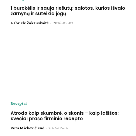
1 burokėlis ir sauja riešutų: salotos, kurios išvalo
žarnyną ir suteikia jėgų
Gabrielė Žukauskaitė
-
2026-05-02
Receptai
Atrodo kaip skumbrė, o skonis – kaip lašišos:
svečiai prašo firminio recepto
Rūta Mickevičienė
-
2026-05-02