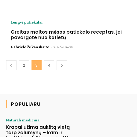
Lengvi patiekalai
Greitas maltos mėsos patiekalo receptas, jei
pavargote nuo kotletų
Gabrielė Žukauskaitė
-
2026-04-28
2
3
4
POPULIARU
Natūrali medicina
Krapai užima aukštą vietą
tarp žalumynų – kam ir