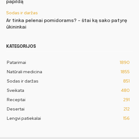
papildą
Sodas ir daržas
Ar tinka pelenai pomidorams? – štai ką sako patyrę
ūkininkai
KATEGORIJOS
Patarimai
1890
Natūrali medicina
1855
Sodas ir daržas
851
Sveikata
480
Receptai
291
Desertai
212
Lengvi patiekalai
156