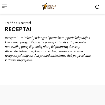
Pradžia
Receptai
RECEPTAI
Receptai – tai skanių ir lengvai paruošiamų patiekalų idėjos
kiekvienai progai. Čia rasite įvairių virtuvės stilių receptų:
nuo sveikų pusryčių, sočių pietų iki įmantrių desertų.
Atraskite kulinarinę įkvėpimo erdvę, kurioje kiekvienas
receptas pritaikytas tiek pradedantiesiems, tiek patyrusiems
virtuvės mėgėjams!
Desertai
Lengvi patiekalai
Pagrindiniai patiekalai
Sveiki patiekalai