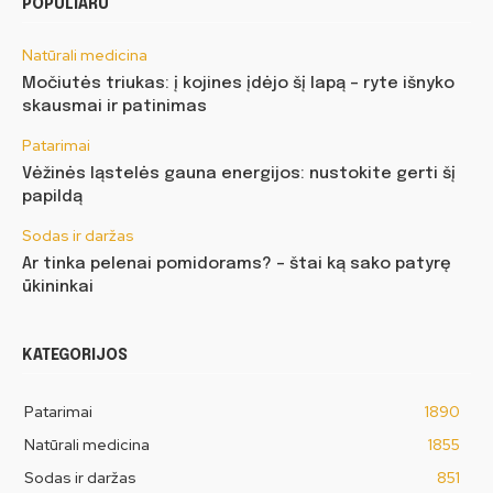
POPULIARU
Natūrali medicina
Močiutės triukas: į kojines įdėjo šį lapą – ryte išnyko
skausmai ir patinimas
Patarimai
Vėžinės ląstelės gauna energijos: nustokite gerti šį
papildą
Sodas ir daržas
Ar tinka pelenai pomidorams? – štai ką sako patyrę
ūkininkai
KATEGORIJOS
Patarimai
1890
Natūrali medicina
1855
Sodas ir daržas
851