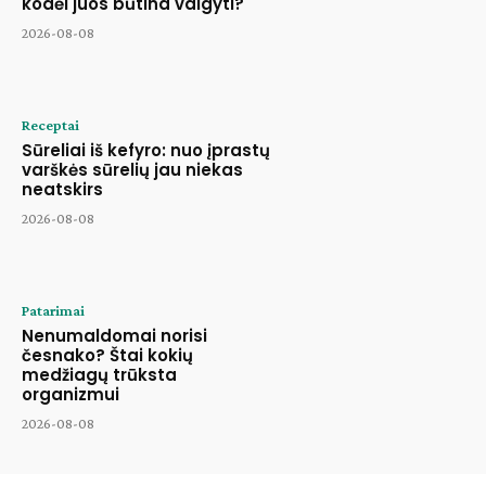
kodėl juos būtina valgyti?
2026-08-08
Receptai
Sūreliai iš kefyro: nuo įprastų
varškės sūrelių jau niekas
neatskirs
2026-08-08
Patarimai
Nenumaldomai norisi
česnako? Štai kokių
medžiagų trūksta
organizmui
2026-08-08