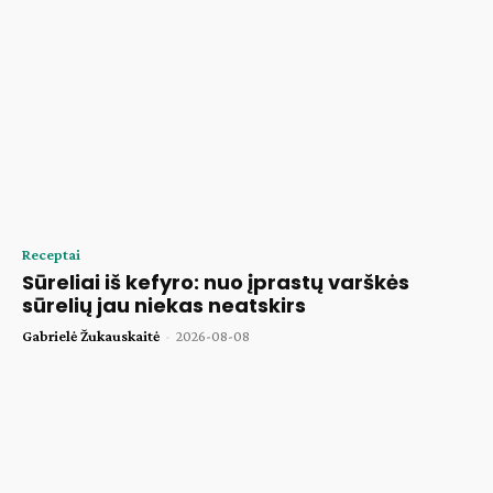
Receptai
Sūreliai iš kefyro: nuo įprastų varškės
sūrelių jau niekas neatskirs
Gabrielė Žukauskaitė
-
2026-08-08