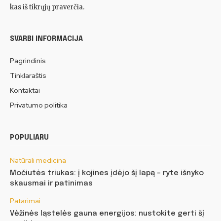
kas iš tikrųjų praverčia.
SVARBI INFORMACIJA
Pagrindinis
Tinklaraštis
Kontaktai
Privatumo politika
POPULIARU
Natūrali medicina
Močiutės triukas: į kojines įdėjo šį lapą – ryte išnyko
skausmai ir patinimas
Patarimai
Vėžinės ląstelės gauna energijos: nustokite gerti šį