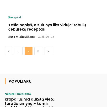
Receptai
Tešla neplyš, o sultinys liks viduje: tobulų
čeburekų receptas
Rūta Mickevičienė
-
2026-05-02
1
2
3
POPULIARU
Natūrali medicina
Krapai užima aukštą vietą
tarp žalumynų – kam ir