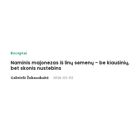
Receptai
Naminis majonezas iš linų sėmenų – be kiaušinių,
bet skonis nustebins
Gabrielė Žukauskaitė
-
2026-05-02