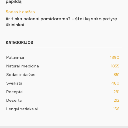
papildą
Sodas ir daržas
Ar tinka pelenai pomidorams? – štai ką sako patyrę
ūkininkai
KATEGORIJOS
Patarimai
1890
Natūrali medicina
1855
Sodas ir daržas
851
Sveikata
480
Receptai
291
Desertai
212
Lengvi patiekalai
156