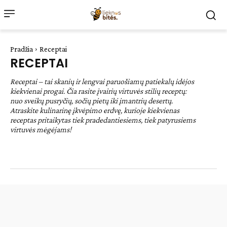
Pradžia
Receptai
RECEPTAI
Receptai – tai skanių ir lengvai paruošiamų patiekalų idėjos
kiekvienai progai. Čia rasite įvairių virtuvės stilių receptų:
nuo sveikų pusryčių, sočių pietų iki įmantrių desertų.
Atraskite kulinarinę įkvėpimo erdvę, kurioje kiekvienas
receptas pritaikytas tiek pradedantiesiems, tiek patyrusiems
virtuvės mėgėjams!
Desertai
Lengvi patiekalai
Pagrindiniai patiekalai
Sveiki patiekalai