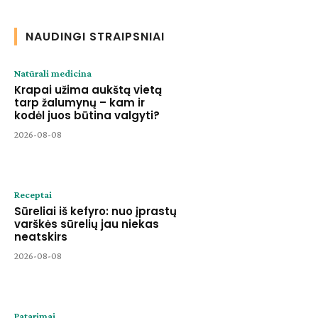
NAUDINGI STRAIPSNIAI
Natūrali medicina
Krapai užima aukštą vietą
tarp žalumynų – kam ir
kodėl juos būtina valgyti?
2026-08-08
Receptai
Sūreliai iš kefyro: nuo įprastų
varškės sūrelių jau niekas
neatskirs
2026-08-08
Patarimai