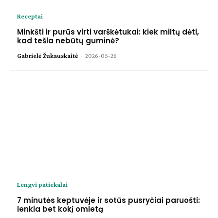
Receptai
Minkšti ir purūs virti varškėtukai: kiek miltų dėti,
kad tešla nebūtų guminė?
Gabrielė Žukauskaitė
-
2026-05-26
Lengvi patiekalai
7 minutės keptuvėje ir sotūs pusryčiai paruošti:
lenkia bet kokį omletą