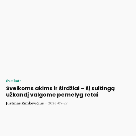
Sveikata
Sveikoms akims ir širdžiai – šį sultingą
užkandį valgome pernelyg retai
Justinas Rimkevičius
-
2026-07-27