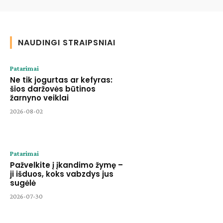
NAUDINGI STRAIPSNIAI
Patarimai
Ne tik jogurtas ar kefyras:
šios daržovės būtinos
žarnyno veiklai
2026-08-02
Patarimai
Pažvelkite į įkandimo žymę –
ji išduos, koks vabzdys jus
sugėlė
2026-07-30