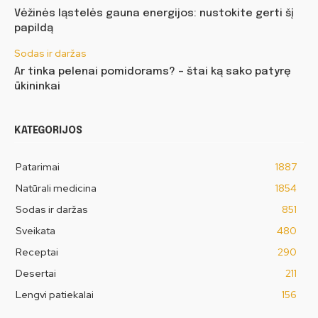
Vėžinės ląstelės gauna energijos: nustokite gerti šį
papildą
Sodas ir daržas
Ar tinka pelenai pomidorams? – štai ką sako patyrę
ūkininkai
KATEGORIJOS
Patarimai
1887
Natūrali medicina
1854
Sodas ir daržas
851
Sveikata
480
Receptai
290
Desertai
211
Lengvi patiekalai
156