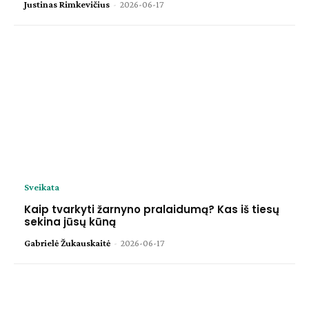
Justinas Rimkevičius
-
2026-06-17
Sveikata
Kaip tvarkyti žarnyno pralaidumą? Kas iš tiesų
sekina jūsų kūną
Gabrielė Žukauskaitė
-
2026-06-17