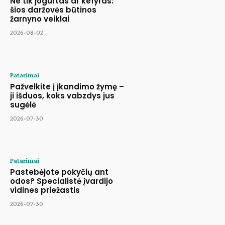
Ne tik jogurtas ar kefyras:
šios daržovės būtinos
žarnyno veiklai
2026-08-02
Patarimai
Pažvelkite į įkandimo žymę –
ji išduos, koks vabzdys jus
sugėlė
2026-07-30
Patarimai
Pastebėjote pokyčių ant
odos? Specialistė įvardijo
vidines priežastis
2026-07-30