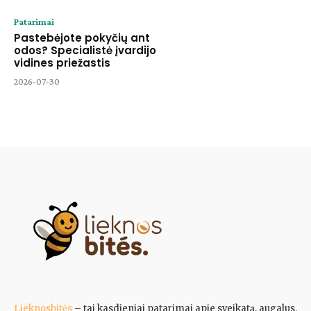
Patarimai
Pastebėjote pokyčių ant
odos? Specialistė įvardijo
vidines priežastis
2026-07-30
Lieknosbitės
– tai kasdieniai patarimai apie sveikatą, augalus,