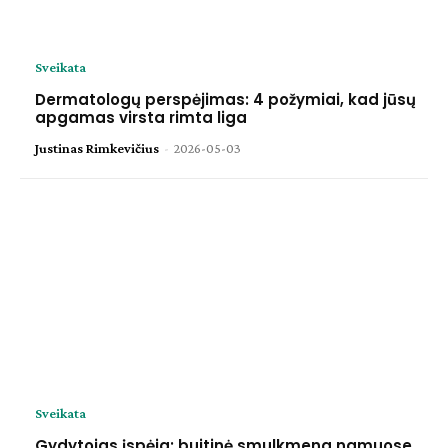
Sveikata
Dermatologų perspėjimas: 4 požymiai, kad jūsų
apgamas virsta rimta liga
Justinas Rimkevičius
-
2026-05-03
Sveikata
Gydytojas įspėja: buitinė smulkmena namuose