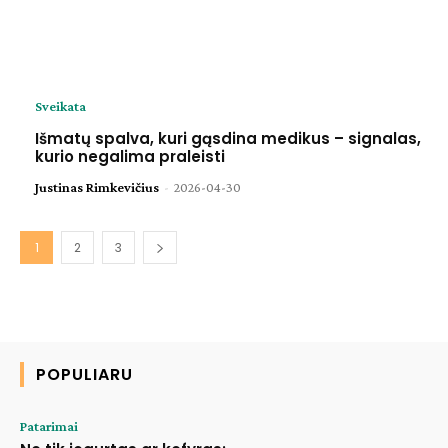
Sveikata
Išmatų spalva, kuri gąsdina medikus – signalas,
kurio negalima praleisti
Justinas Rimkevičius
-
2026-04-30
1
2
3
POPULIARU
Patarimai