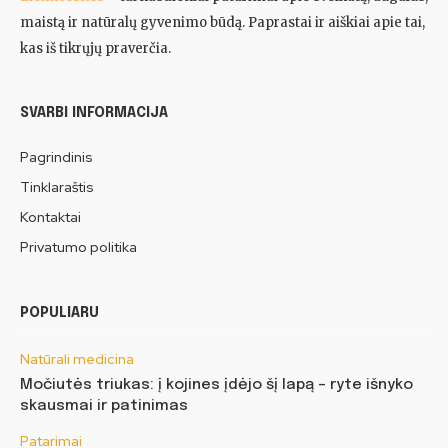
maistą ir natūralų gyvenimo būdą. Paprastai ir aiškiai apie tai,
kas iš tikrųjų praverčia.
SVARBI INFORMACIJA
Pagrindinis
Tinklaraštis
Kontaktai
Privatumo politika
POPULIARU
Natūrali medicina
Močiutės triukas: į kojines įdėjo šį lapą – ryte išnyko
skausmai ir patinimas
Patarimai