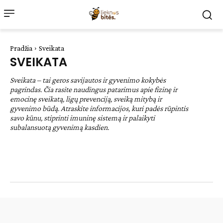
Pradžia
Sveikata
SVEIKATA
Sveikata – tai geros savijautos ir gyvenimo kokybės
pagrindas. Čia rasite naudingus patarimus apie fizinę ir
emocinę sveikatą, ligų prevenciją, sveiką mitybą ir
gyvenimo būdą. Atraskite informacijos, kuri padės rūpintis
savo kūnu, stiprinti imuninę sistemą ir palaikyti
subalansuotą gyvenimą kasdien.
Be kategorijos
Desertai
Lengvi patiekalai
Natūrali medicina
Pagrindiniai patiekalai
Patarimai
Receptai
Sodas ir daržas
Sveiki patiekalai