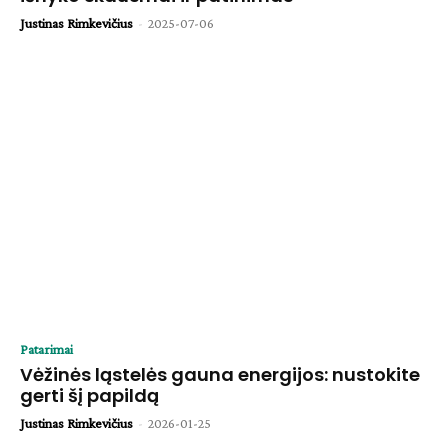
Justinas Rimkevičius
-
2025-07-06
Patarimai
Vėžinės ląstelės gauna energijos: nustokite
gerti šį papildą
Justinas Rimkevičius
-
2026-01-25