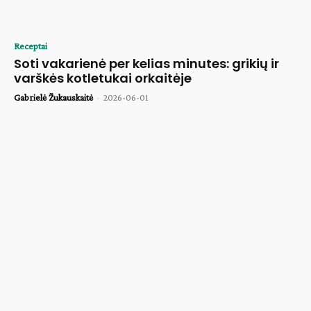
Receptai
Soti vakarienė per kelias minutes: grikių ir
varškės kotletukai orkaitėje
Gabrielė Žukauskaitė
-
2026-06-01