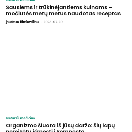
Sausiems ir trūkinėjantiems kulnams –
močiutės metų metus naudotas receptas
Justinas Rimkevičius
-
2026-07-20
Natūrali medicina
Organizmo šluota iš jūsų daržo: šių lapų
nereikėtų išmesti į kompostą