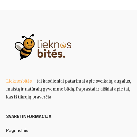
Lieknosbitės
– tai kasdieniai patarimai apie sveikatą, augalus,
maistą ir natūralų gyvenimo būdą. Paprastai ir aiškiai apie tai,
kas iš tikrųjų praverčia.
SVARBI INFORMACIJA
Pagrindinis