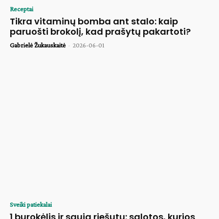
Receptai
Tikra vitaminų bomba ant stalo: kaip
paruošti brokolį, kad prašytų pakartoti?
Gabrielė Žukauskaitė
-
2026-06-01
Sveiki patiekalai
1 burokėlis ir sauja riešutų: salotos, kurios