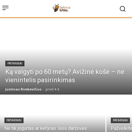
PATARIMAI
Ką valgyti po 60 metų? Avižinė košė – ne
vienintelis pasirinkimas
Justinas Rimkevičius
-
prieš 4 d.
PATARIMAI
PATARIMAI
Ne tik jogurtas ar kefyras: šios daržovės
Pažvelkite