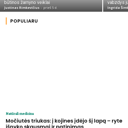
būtinos žarnyno veiklai
vabzdys j
Justinas Rimkevičius
-
prieš 5 d.
Ingrida Šim
POPULIARU
Natūrali medicina
Močiutės triukas: į kojines įdėjo šį lapą – ryte
išnyko skausmai ir patinimas