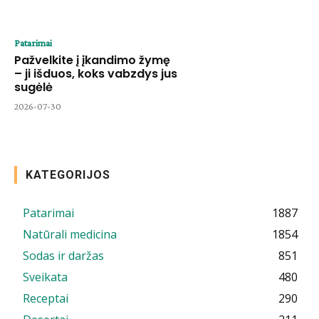
Patarimai
Pažvelkite į įkandimo žymę
– ji išduos, koks vabzdys jus
sugėlė
2026-07-30
KATEGORIJOS
Patarimai
1887
Natūrali medicina
1854
Sodas ir daržas
851
Sveikata
480
Receptai
290