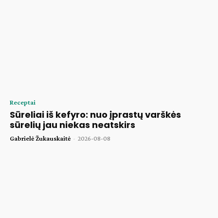
Receptai
Sūreliai iš kefyro: nuo įprastų varškės
sūrelių jau niekas neatskirs
Gabrielė Žukauskaitė
-
2026-08-08