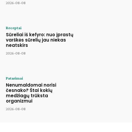
2026-08-08
Receptai
Sūreliai iš kefyro: nuo įprastų
varškės sūrelių jau niekas
neatskirs
2026-08-08
Patarimai
Nenumaldomai norisi
česnako? Štai kokių
medžiagų trūksta
organizmui
2026-08-08