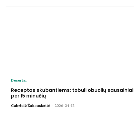
Desertai
Receptas skubantiems: tobuli obuolių sausainiai
per 15 minučių
Gabrielė Žukauskaitė
-
2026-04-12