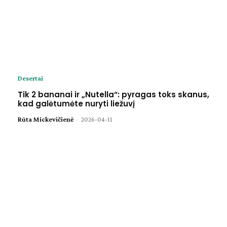
Desertai
Tik 2 bananai ir „Nutella“: pyragas toks skanus,
kad galėtumėte nuryti liežuvį
Rūta Mickevičienė
-
2026-04-11