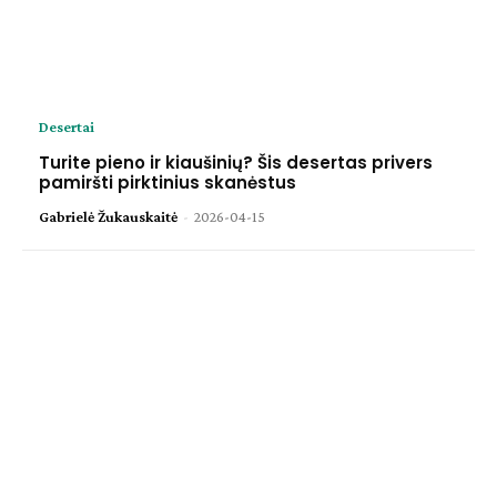
Desertai
Turite pieno ir kiaušinių? Šis desertas privers
pamiršti pirktinius skanėstus
Gabrielė Žukauskaitė
-
2026-04-15