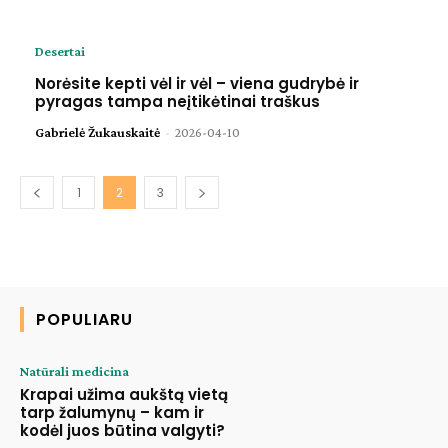
Desertai
Norėsite kepti vėl ir vėl – viena gudrybė ir
pyragas tampa neįtikėtinai traškus
Gabrielė Žukauskaitė
-
2026-04-10
1
2
3
POPULIARU
Natūrali medicina
Krapai užima aukštą vietą
tarp žalumynų – kam ir
kodėl juos būtina valgyti?