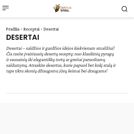
Pradžia
Receptai
Desertai
DESERTAI
Desertai – saldžios ir gardžios idėjos kiekvienam smaližiui!
Čia rasite įvairiausių desertų receptų: nuo klasikinių pyragų
ir sausainių iki elegantiškų tortų ar greitai paruošiamų
saldumynų. Atraskite desertus, kurie papuoš bet kokį stalą ir
taps tikru skonių džiaugsmu jūsų šeimai bei draugams!
Lengvi patiekalai
Pagrindiniai patiekalai
Sveiki patiekalai