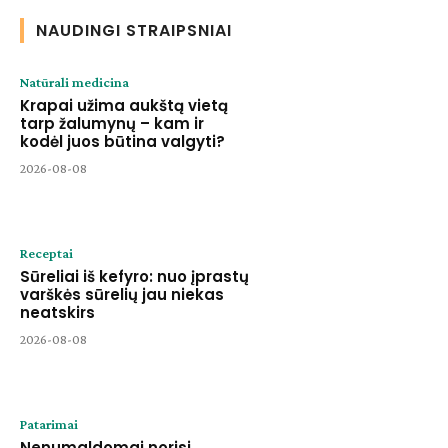
NAUDINGI STRAIPSNIAI
Natūrali medicina
Krapai užima aukštą vietą
tarp žalumynų – kam ir
kodėl juos būtina valgyti?
2026-08-08
Receptai
Sūreliai iš kefyro: nuo įprastų
varškės sūrelių jau niekas
neatskirs
2026-08-08
Patarimai
Nenumaldomai norisi