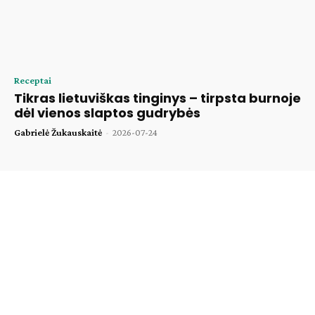
Receptai
Tikras lietuviškas tinginys – tirpsta burnoje
dėl vienos slaptos gudrybės
Gabrielė Žukauskaitė
-
2026-07-24