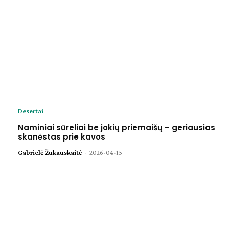
Desertai
Naminiai sūreliai be jokių priemaišų – geriausias
skanėstas prie kavos
Gabrielė Žukauskaitė
-
2026-04-15