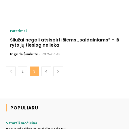
Patarimai
Šliužai negali atsispirti šiems „saldainiams” – iš
ryto jų tiesiog nelieka
Ingrida Šimkutė
-
2026-06-18
2
3
4
POPULIARU
Natūrali medicina