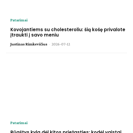
Patarimai
Kovojantiems su cholesteroliu: šią košę privalote
įtraukti į savo meniu
Justinas Rimkevičius
-
2026-07-12
Patarimai
Rūgštys kyla dėl kitos priežasties: kodėl vaistai