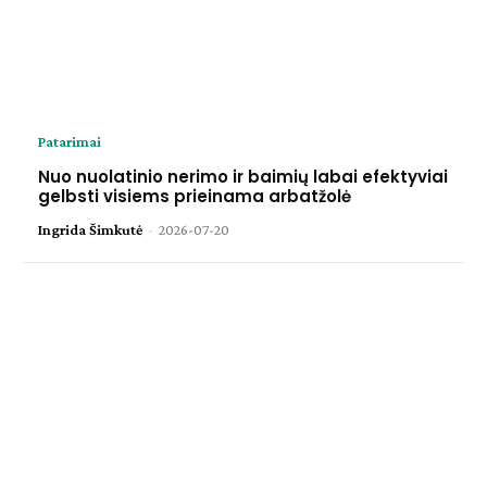
Patarimai
Nuo nuolatinio nerimo ir baimių labai efektyviai
gelbsti visiems prieinama arbatžolė
Ingrida Šimkutė
-
2026-07-20