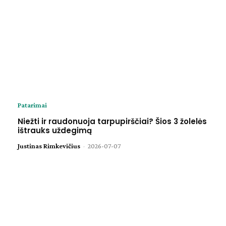
Patarimai
Niežti ir raudonuoja tarpupirščiai? Šios 3 žolelės
ištrauks uždegimą
Justinas Rimkevičius
-
2026-07-07