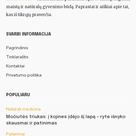
maistą ir natūralų gyvenimo būdą. Paprastai ir aiškiai apie tai,
kas iš tikrųjų praverčia.
SVARBI INFORMACIJA
Pagrindinis
Tinklaraštis
Kontaktai
Privatumo politika
POPULIARU
Natūrali medicina
Močiutės triukas: į kojines įdėjo šį lapą – ryte išnyko
skausmai ir patinimas
Patarimai