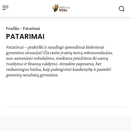
Pradžia
Patarimai
PATARIMAI
Patarimai – praktiški ir naudingi sprendimai kiekvienai
gyvenimo situacijai! Čia rasite įvairių temų rekomendacijas,
nuo asmeninio tobulėjimo, sveikatos priežiūros iki namų
tvarkymo ir finansų valdymo. Atraskite paprastus, bet
veiksmingus būdus, kaip palengvinti kasdienybę ir pasiekti
geresnių rezultatų gyvenime.
Be kategorijos
Desertai
Lengvi patiekalai
Natūrali medicina
Pagrindiniai patiekalai
Receptai
Sodas ir daržas
Sveikata
Sveiki patiekalai