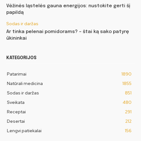
Vėžinės ląstelės gauna energijos: nustokite gerti šį
papildą
Sodas ir daržas
Ar tinka pelenai pomidorams? – štai ką sako patyrę
ūkininkai
KATEGORIJOS
Patarimai
1890
Natūrali medicina
1855
Sodas ir daržas
851
Sveikata
480
Receptai
291
Desertai
212
Lengvi patiekalai
156