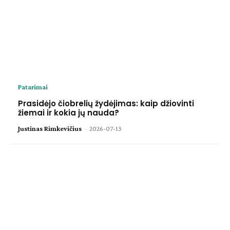
Patarimai
Prasidėjo čiobrelių žydėjimas: kaip džiovinti
žiemai ir kokia jų nauda?
Justinas Rimkevičius
-
2026-07-13