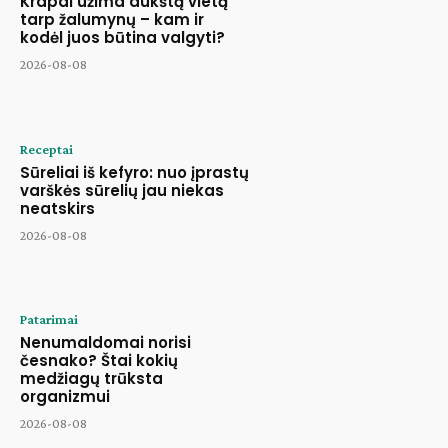
Krapai užima aukštą vietą
tarp žalumynų – kam ir
kodėl juos būtina valgyti?
2026-08-08
Receptai
Sūreliai iš kefyro: nuo įprastų
varškės sūrelių jau niekas
neatskirs
2026-08-08
Patarimai
Nenumaldomai norisi
česnako? Štai kokių
medžiagų trūksta
organizmui
2026-08-08