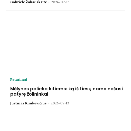
Gabrielė Žukauskaitė
-
2026-07-13
Patarimai
Mėlynes palieka kitiems: ką iš tiesų namo nešasi
patyrę žolininkai
Justinas Rimkevičius
-
2026-07-13