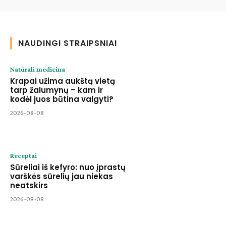
NAUDINGI STRAIPSNIAI
Natūrali medicina
Krapai užima aukštą vietą
tarp žalumynų – kam ir
kodėl juos būtina valgyti?
2026-08-08
Receptai
Sūreliai iš kefyro: nuo įprastų
varškės sūrelių jau niekas
neatskirs
2026-08-08