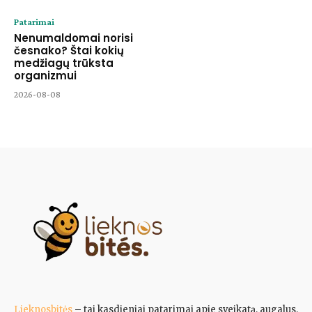
Patarimai
Nenumaldomai norisi
česnako? Štai kokių
medžiagų trūksta
organizmui
2026-08-08
Lieknosbitės
– tai kasdieniai patarimai apie sveikatą, augalus,