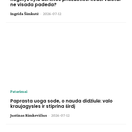
ne visada padeda?
Ingrida Šimkutė
-
2026-07-12
Patarimai
Paprasta uoga sode, o nauda didžiulė: valo
kraujagysles ir stiprina širdį
Justinas Rimkevičius
-
2026-07-12