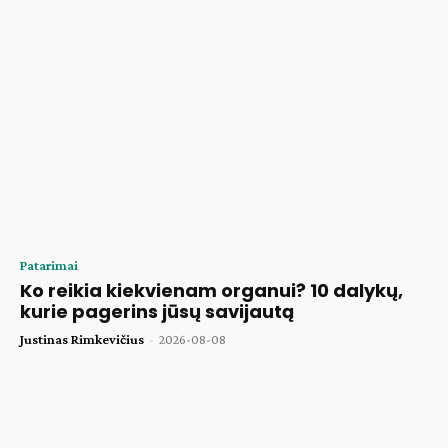
Patarimai
Ko reikia kiekvienam organui? 10 dalykų,
kurie pagerins jūsų savijautą
Justinas Rimkevičius
-
2026-08-08