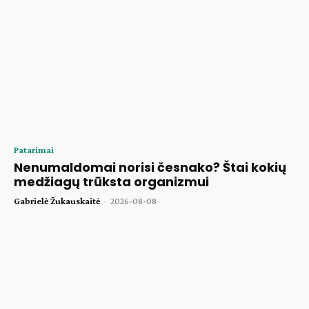
Patarimai
Nenumaldomai norisi česnako? Štai kokių
medžiagų trūksta organizmui
Gabrielė Žukauskaitė
-
2026-08-08