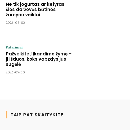
Ne tik jogurtas ar kefyras:
šios daržovės būtinos
žarnyno veiklai
2026-08-02
Patarimai
Pažvelkite į įkandimo žymę –
ji išduos, koks vabzdys jus
sugėlė
2026-07-30
TAIP PAT SKAITYKITE