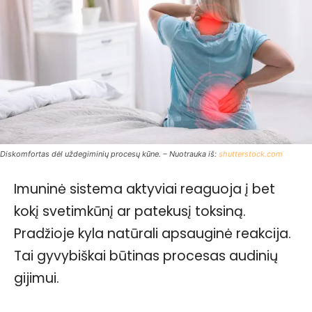
Diskomfortas dėl uždegiminių procesų kūne. – Nuotrauka iš:
shutterstock.com
Imuninė sistema aktyviai reaguoja į bet
kokį svetimkūnį ar patekusį toksiną.
Pradžioje kyla natūrali apsauginė reakcija.
Tai gyvybiškai būtinas procesas audinių
gijimui.