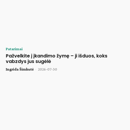
Patarimai
Pažvelkite į įkandimo žymę – ji išduos, koks
vabzdys jus sugėlė
Ingrida Šimkutė
-
2026-07-30