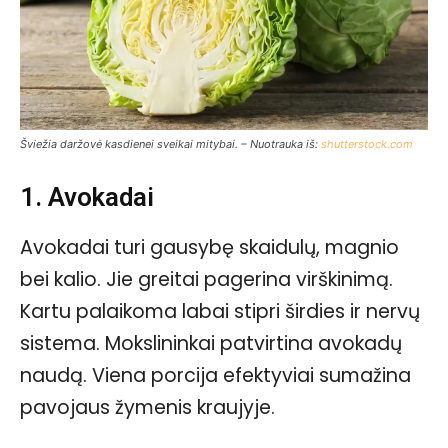
Šviežia daržovė kasdienei sveikai mitybai. – Nuotrauka iš:
shutterstock.com
1. Avokadai
Avokadai turi gausybę skaidulų, magnio
bei kalio. Jie greitai pagerina virškinimą.
Kartu palaikoma labai stipri širdies ir nervų
sistema. Mokslininkai patvirtina avokadų
naudą. Viena porcija efektyviai sumažina
pavojaus žymenis kraujyje.