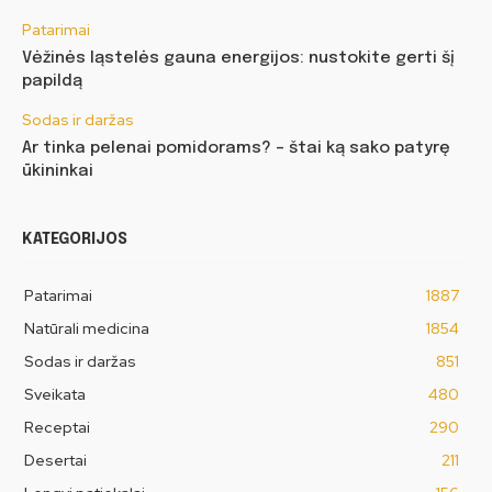
Patarimai
Vėžinės ląstelės gauna energijos: nustokite gerti šį
papildą
Sodas ir daržas
Ar tinka pelenai pomidorams? – štai ką sako patyrę
ūkininkai
KATEGORIJOS
Patarimai
1887
Natūrali medicina
1854
Sodas ir daržas
851
Sveikata
480
Receptai
290
Desertai
211