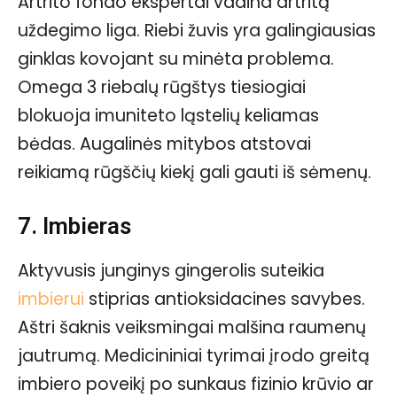
Artrito fondo ekspertai vadina artritą
uždegimo liga. Riebi žuvis yra galingiausias
ginklas kovojant su minėta problema.
Omega 3 riebalų rūgštys tiesiogiai
blokuoja imuniteto ląstelių keliamas
bėdas. Augalinės mitybos atstovai
reikiamą rūgščių kiekį gali gauti iš sėmenų.
7. Imbieras
Aktyvusis junginys gingerolis suteikia
imbierui
stiprias antioksidacines savybes.
Aštri šaknis veiksmingai malšina raumenų
jautrumą. Medicininiai tyrimai įrodo greitą
imbiero poveikį po sunkaus fizinio krūvio ar