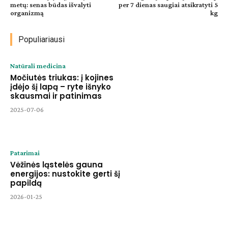
metų: senas būdas išvalyti
per 7 dienas saugiai atsikratyti 5
organizmą
kg
Populiariausi
Natūrali medicina
Močiutės triukas: į kojines
įdėjo šį lapą – ryte išnyko
skausmai ir patinimas
2025-07-06
Patarimai
Vėžinės ląstelės gauna
energijos: nustokite gerti šį
papildą
2026-01-25