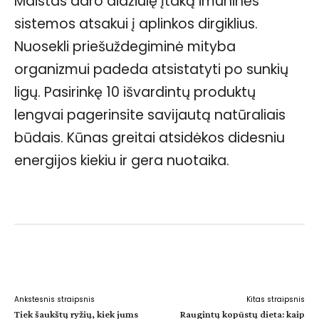
Maistas daro didžiulę įtaką imuninės
sistemos atsakui į aplinkos dirgiklius.
Nuosekli priešuždegiminė mityba
organizmui padeda atsistatyti po sunkių
ligų. Pasirinkę 10 išvardintų produktų
lengvai pagerinsite savijautą natūraliais
būdais. Kūnas greitai atsidėkos didesniu
energijos kiekiu ir gera nuotaika.
Facebook
WhatsApp
Paštu
Sp
Ankstesnis straipsnis
Kitas straipsnis
Tiek šaukštų ryžių, kiek jums
Raugintų kopūstų dieta: kaip