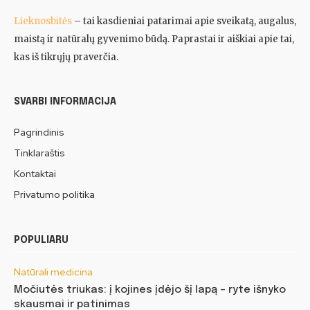
Lieknosbitės
– tai kasdieniai patarimai apie sveikatą, augalus,
maistą ir natūralų gyvenimo būdą. Paprastai ir aiškiai apie tai,
kas iš tikrųjų praverčia.
SVARBI INFORMACIJA
Pagrindinis
Tinklaraštis
Kontaktai
Privatumo politika
POPULIARU
Natūrali medicina
Močiutės triukas: į kojines įdėjo šį lapą – ryte išnyko
skausmai ir patinimas