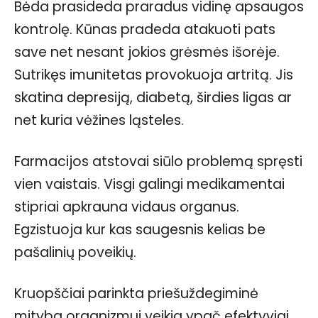
Bėda prasideda praradus vidinę apsaugos
kontrolę. Kūnas pradeda atakuoti pats
save net nesant jokios grėsmės išorėje.
Sutrikęs imunitetas provokuoja artritą. Jis
skatina depresiją, diabetą, širdies ligas ar
net kuria vėžines ląsteles.
Farmacijos atstovai siūlo problemą spręsti
vien vaistais. Visgi galingi medikamentai
stipriai apkrauna vidaus organus.
Egzistuoja kur kas saugesnis kelias be
pašalinių poveikių.
Kruopščiai parinkta priešuždegiminė
mityba organizmui veikia ypač efektyviai.