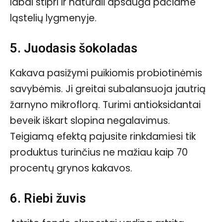
labai stipri ir natūrali apsauga pačiame
ląstelių lygmenyje.
5. Juodasis šokoladas
Kakava pasižymi puikiomis probiotinėmis
savybėmis. Ji greitai subalansuoja jautrią
žarnyno mikroflorą. Turimi antioksidantai
beveik iškart slopina negalavimus.
Teigiamą efektą pajusite rinkdamiesi tik
produktus turinčius ne mažiau kaip 70
procentų grynos kakavos.
6. Riebi žuvis