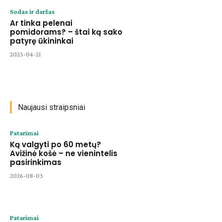
Sodas ir daržas
Ar tinka pelenai
pomidorams? – štai ką sako
patyrę ūkininkai
2025-04-21
Naujausi straipsniai
Patarimai
Ką valgyti po 60 metų?
Avižinė košė – ne vienintelis
pasirinkimas
2026-08-03
Patarimai