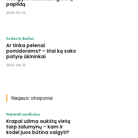
papildą
2026-01-25
Sodas ir daržas
Ar tinka pelenai
pomidorams? – štai ką sako
patyrę ūkininkai
2025-04-21
Naujausi straipsniai
Natūrali medicina
Krapai užima aukštą vietą
tarp žalumynų – kam ir
kodėl juos būtina valgyti?