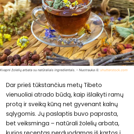
Kvapni žolelių arbata su natūraliais ingredientais. – Nuotrauka iš:
shutterstock.com
Dar prieš tūkstančius metų Tibeto
vienuoliai atrado būdą, kaip išlaikyti ramų
protą ir sveiką kūną net gyvenant kalnų
sąlygomis. Jų paslaptis buvo paprasta,
bet veiksminga – natūrali žolelių arbata,
kurios receptas perduodamas iš kartos į