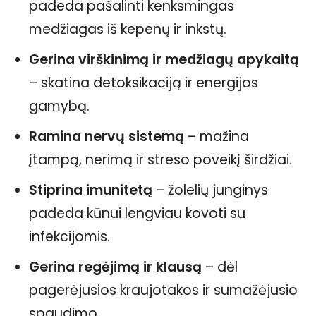
padeda pašalinti kenksmingas
medžiagas iš kepenų ir inkstų.
Gerina virškinimą ir medžiagų apykaitą
– skatina detoksikaciją ir energijos
gamybą.
Ramina nervų sistemą
– mažina
įtampą, nerimą ir streso poveikį širdžiai.
Stiprina imunitetą
– žolelių junginys
padeda kūnui lengviau kovoti su
infekcijomis.
Gerina regėjimą ir klausą
– dėl
pagerėjusios kraujotakos ir sumažėjusio
spaudimo.