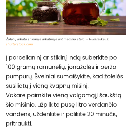
Žolelių arbata stiklinėje arbatinėje ant medinio stalo. – Nuotrauka iš:
shutterstock.com
Į porcelianinį ar stiklinį indą suberkite po
100 gramų ramunėlių, jonažolės ir beržo
pumpurų. Švelniai sumaišykite, kad žolelės
susilietų į vieną kvapnų mišinį.
Vakare paimkite vieną valgomąjį šaukštą
šio mišinio, užpilkite pusę litro verdančio
vandens, uždenkite ir palikite 20 minučių
pritraukti.