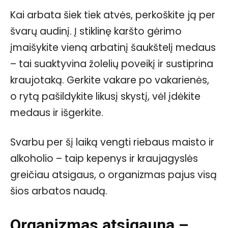
Kai arbata šiek tiek atvės, perkoškite ją per
švarų audinį. Į stiklinę karšto gėrimo
įmaišykite vieną arbatinį šaukštelį medaus
– tai suaktyvina žolelių poveikį ir sustiprina
kraujotaką. Gerkite vakare po vakarienės,
o rytą pašildykite likusį skystį, vėl įdėkite
medaus ir išgerkite.
Svarbu per šį laiką vengti riebaus maisto ir
alkoholio – taip kepenys ir kraujagyslės
greičiau atsigaus, o organizmas pajus visą
šios arbatos naudą.
Organizmas atsigauna –