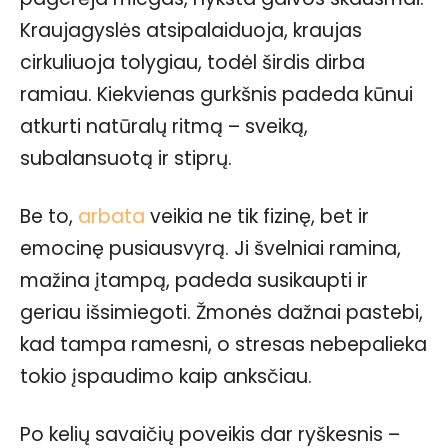
Kraujagyslės atsipalaiduoja, kraujas
cirkuliuoja tolygiau, todėl širdis dirba
ramiau. Kiekvienas gurkšnis padeda kūnui
atkurti natūralų ritmą – sveiką,
subalansuotą ir stiprų.
Be to,
arbata
veikia ne tik fizinę, bet ir
emocinę pusiausvyrą. Ji švelniai ramina,
mažina įtampą, padeda susikaupti ir
geriau išsimiegoti. Žmonės dažnai pastebi,
kad tampa ramesni, o stresas nebepalieka
tokio įspaudimo kaip anksčiau.
Po kelių savaičių poveikis dar ryškesnis –