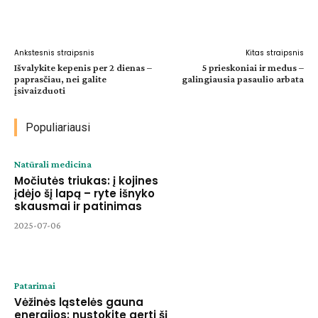
Facebook
WhatsApp
Paštu
Sp
Ankstesnis straipsnis
Kitas straipsnis
Išvalykite kepenis per 2 dienas –
5 prieskoniai ir medus –
paprasčiau, nei galite
galingiausia pasaulio arbata
įsivaizduoti
Populiariausi
Natūrali medicina
Močiutės triukas: į kojines
įdėjo šį lapą – ryte išnyko
skausmai ir patinimas
2025-07-06
Patarimai
Vėžinės ląstelės gauna
energijos: nustokite gerti šį