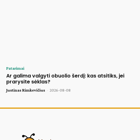
Patarimai
Ar galima valgyti obuolio šerdį: kas atsitiks, jei
prarysite sėklas?
Justinas Rimkevičius
-
2026-08-08