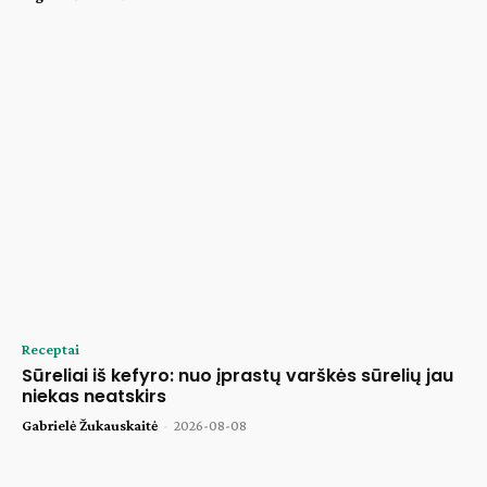
Receptai
Sūreliai iš kefyro: nuo įprastų varškės sūrelių jau
niekas neatskirs
Gabrielė Žukauskaitė
-
2026-08-08