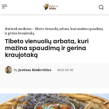
Natūrali medicina
Tibeto vienuolių arbata, kuri mažina spaudimą
ir gerina kraujotaką
Tibeto vienuolių arbata, kuri
mažina spaudimą ir gerina
kraujotaką
2025-10-16
By
Justinas Rimkevičius
Facebook
WhatsApp
Paštu
Sp