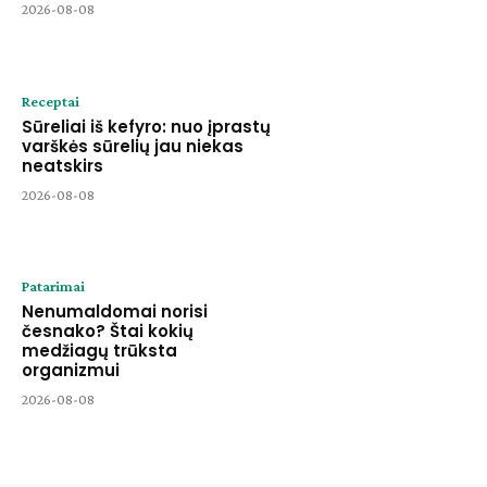
2026-08-08
Receptai
Sūreliai iš kefyro: nuo įprastų
varškės sūrelių jau niekas
neatskirs
2026-08-08
Patarimai
Nenumaldomai norisi
česnako? Štai kokių
medžiagų trūksta
organizmui
2026-08-08