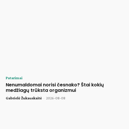
Patarimai
Nenumaldomai norisi česnako? Štai kokių
medžiagų trūksta organizmui
Gabrielė Žukauskaitė
-
2026-08-08