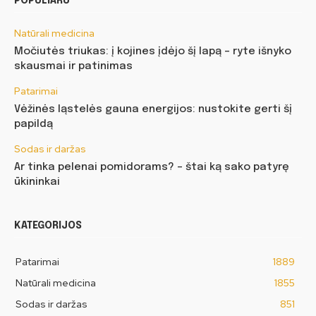
POPULIARU
Natūrali medicina
Močiutės triukas: į kojines įdėjo šį lapą – ryte išnyko
skausmai ir patinimas
Patarimai
Vėžinės ląstelės gauna energijos: nustokite gerti šį
papildą
Sodas ir daržas
Ar tinka pelenai pomidorams? – štai ką sako patyrę
ūkininkai
KATEGORIJOS
Patarimai
1889
Natūrali medicina
1855
Sodas ir daržas
851