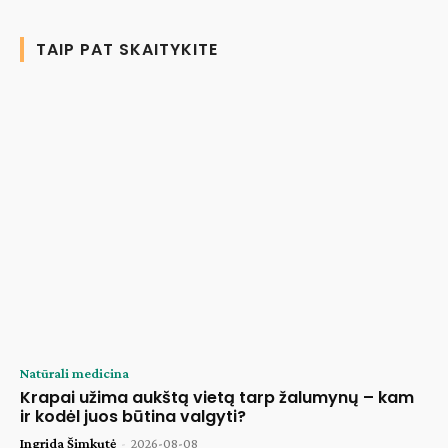
TAIP PAT SKAITYKITE
Natūrali medicina
Krapai užima aukštą vietą tarp žalumynų – kam
ir kodėl juos būtina valgyti?
Ingrida Šimkutė
-
2026-08-08