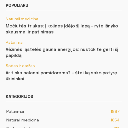
POPULIARU
Natūrali medicina
Močiutės triukas: į kojines įdėjo šį lapą – ryte išnyko
skausmai ir patinimas
Patarimai
Vėžinės ląstelės gauna energijos: nustokite gerti šį
papildą
Sodas ir daržas
Ar tinka pelenai pomidorams? – štai ką sako patyrę
ūkininkai
KATEGORIJOS
Patarimai
1887
Natūrali medicina
1854