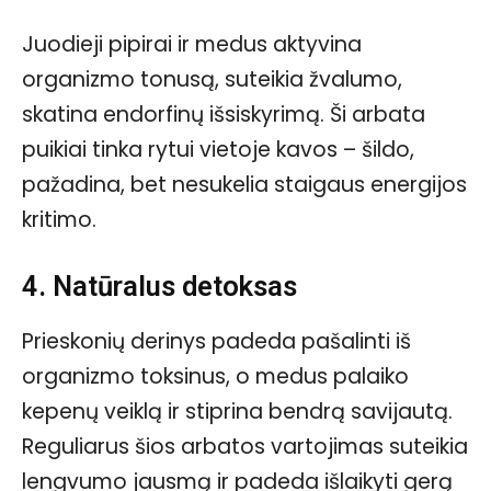
Juodieji pipirai ir medus aktyvina
organizmo tonusą, suteikia žvalumo,
skatina endorfinų išsiskyrimą. Ši arbata
puikiai tinka rytui vietoje kavos – šildo,
pažadina, bet nesukelia staigaus energijos
kritimo.
4. Natūralus detoksas
Prieskonių derinys padeda pašalinti iš
organizmo toksinus, o medus palaiko
kepenų veiklą ir stiprina bendrą savijautą.
Reguliarus šios arbatos vartojimas suteikia
lengvumo jausmą ir padeda išlaikyti gerą