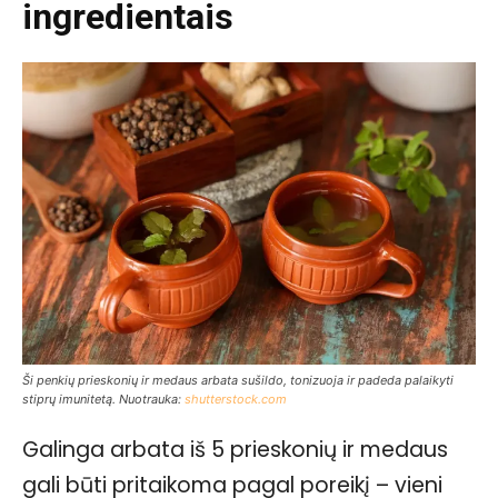
ingredientais
Ši penkių prieskonių ir medaus arbata sušildo, tonizuoja ir padeda palaikyti
stiprų imunitetą. Nuotrauka:
shutterstock.com
Galinga arbata iš 5 prieskonių ir medaus
gali būti pritaikoma pagal poreikį – vieni