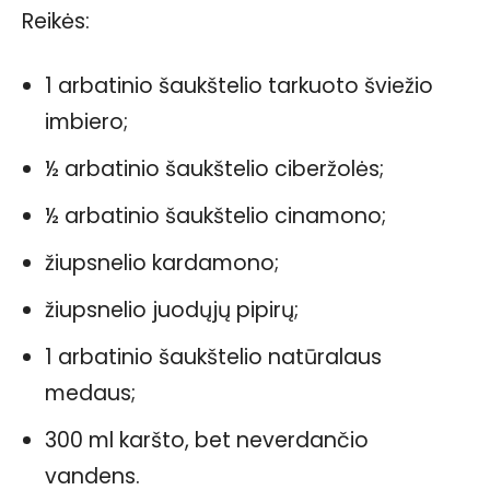
Reikės:
1 arbatinio šaukštelio tarkuoto šviežio
imbiero;
½ arbatinio šaukštelio ciberžolės;
½ arbatinio šaukštelio cinamono;
žiupsnelio kardamono;
žiupsnelio juodųjų pipirų;
1 arbatinio šaukštelio natūralaus
medaus;
300 ml karšto, bet neverdančio
vandens.