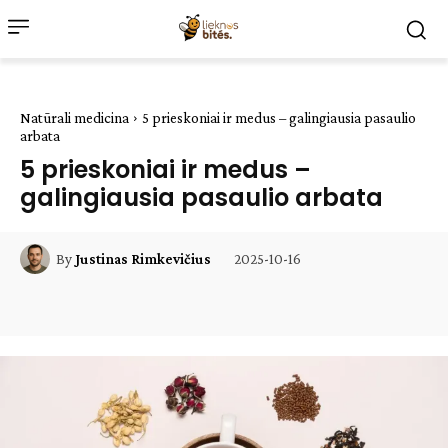
Natūrali medicina
5 prieskoniai ir medus – galingiausia pasaulio
arbata
5 prieskoniai ir medus –
galingiausia pasaulio arbata
2025-10-16
By
Justinas Rimkevičius
Facebook
WhatsApp
Paštu
Sp