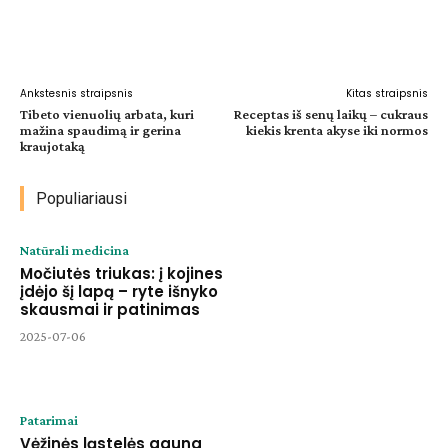
Facebook
WhatsApp
Paštu
Sp
Ankstesnis straipsnis
Kitas straipsnis
Tibeto vienuolių arbata, kuri
Receptas iš senų laikų – cukraus
mažina spaudimą ir gerina
kiekis krenta akyse iki normos
kraujotaką
Populiariausi
Natūrali medicina
Močiutės triukas: į kojines
įdėjo šį lapą – ryte išnyko
skausmai ir patinimas
2025-07-06
Patarimai
Vėžinės ląstelės gauna