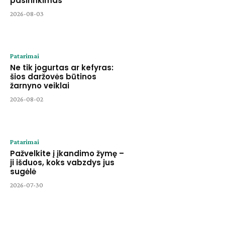
pasirinkimas
2026-08-03
Patarimai
Ne tik jogurtas ar kefyras:
šios daržovės būtinos
žarnyno veiklai
2026-08-02
Patarimai
Pažvelkite į įkandimo žymę –
ji išduos, koks vabzdys jus
sugėlė
2026-07-30