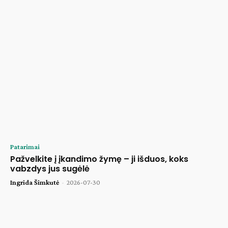
Patarimai
Pažvelkite į įkandimo žymę – ji išduos, koks
vabzdys jus sugėlė
Ingrida Šimkutė
-
2026-07-30