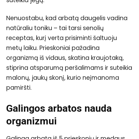
suteikia jėgų.
Nenuostabu, kad arbatą daugelis vadina
natūraliu toniku – tai tarsi senolių
receptas, kurį verta prisiminti šaltuoju
metų laiku. Prieskoniai pažadina
organizmą iš vidaus, skatina kraujotaką,
stiprina atsparumą peršalimams ir suteikia
malonų, jaukų skonį, kurio neįmanoma
pamiršti.
Galingos arbatos nauda
organizmui
Galinga arbata iš 5 prieskonių ir medaus