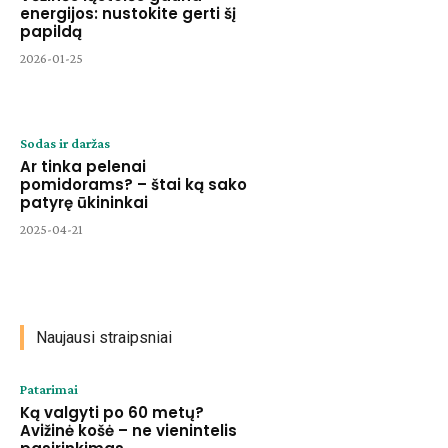
energijos: nustokite gerti šį
papildą
2026-01-25
Sodas ir daržas
Ar tinka pelenai
pomidorams? – štai ką sako
patyrę ūkininkai
2025-04-21
Naujausi straipsniai
Patarimai
Ką valgyti po 60 metų?
Avižinė košė – ne vienintelis