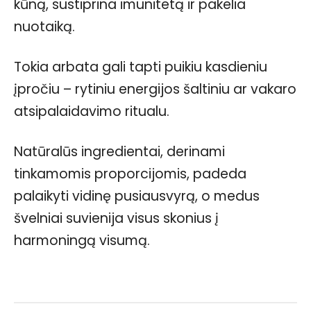
kūną, sustiprina imunitetą ir pakelia
nuotaiką.
Tokia arbata gali tapti puikiu kasdieniu
įpročiu – rytiniu energijos šaltiniu ar vakaro
atsipalaidavimo ritualu.
Natūralūs ingredientai, derinami
tinkamomis proporcijomis, padeda
palaikyti vidinę pusiausvyrą, o medus
švelniai suvienija visus skonius į
harmoningą visumą.