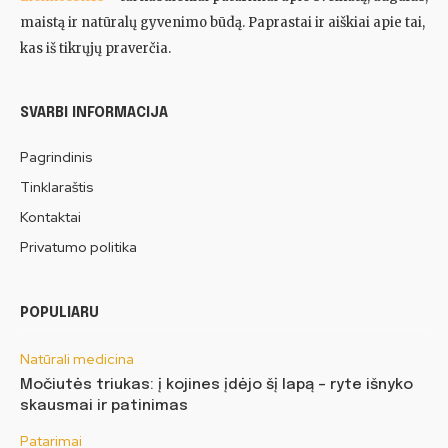
maistą ir natūralų gyvenimo būdą. Paprastai ir aiškiai apie tai,
kas iš tikrųjų praverčia.
SVARBI INFORMACIJA
Pagrindinis
Tinklaraštis
Kontaktai
Privatumo politika
POPULIARU
Natūrali medicina
Močiutės triukas: į kojines įdėjo šį lapą – ryte išnyko
skausmai ir patinimas
Patarimai