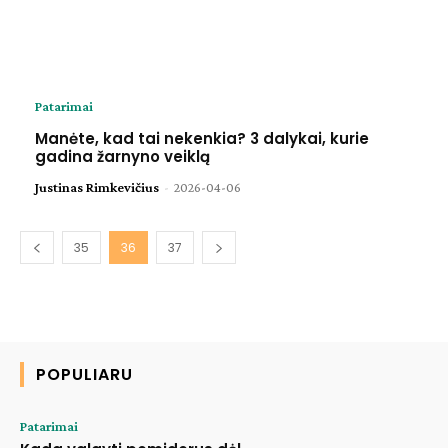
Patarimai
Manėte, kad tai nekenkia? 3 dalykai, kurie
gadina žarnyno veiklą
Justinas Rimkevičius
-
2026-04-06
35
36
37
POPULIARU
Patarimai