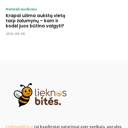
Natūrali medicina
Krapai užima aukštą vietą
tarp žalumynų – kam ir
kodėl juos būtina valgyti?
2026-08-08
Lieknosbitės
– tai kasdieniai patarimai apie sveikatą, augalus,