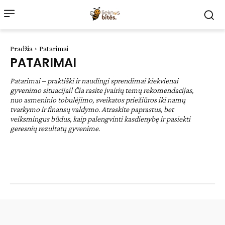
Pradžia
Patarimai
PATARIMAI
Patarimai – praktiški ir naudingi sprendimai kiekvienai
gyvenimo situacijai! Čia rasite įvairių temų rekomendacijas,
nuo asmeninio tobulėjimo, sveikatos priežiūros iki namų
tvarkymo ir finansų valdymo. Atraskite paprastus, bet
veiksmingus būdus, kaip palengvinti kasdienybę ir pasiekti
geresnių rezultatų gyvenime.
Be kategorijos
Desertai
Lengvi patiekalai
Natūrali medicina
Pagrindiniai patiekalai
Receptai
Sodas ir daržas
Sveikata
Sveiki patiekalai