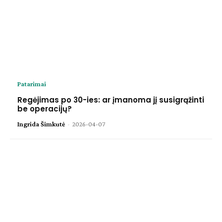
Patarimai
Regėjimas po 30-ies: ar įmanoma jį susigrąžinti
be operacijų?
Ingrida Šimkutė
-
2026-04-07