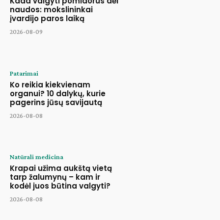
Kada valgyti pomidorus dėl
naudos: mokslininkai
įvardijo paros laiką
2026-08-09
Patarimai
Ko reikia kiekvienam
organui? 10 dalykų, kurie
pagerins jūsų savijautą
2026-08-08
Natūrali medicina
Krapai užima aukštą vietą
tarp žalumynų – kam ir
kodėl juos būtina valgyti?
2026-08-08