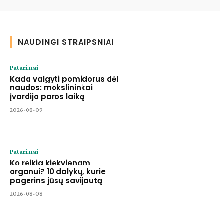
NAUDINGI STRAIPSNIAI
Patarimai
Kada valgyti pomidorus dėl
naudos: mokslininkai
įvardijo paros laiką
2026-08-09
Patarimai
Ko reikia kiekvienam
organui? 10 dalykų, kurie
pagerins jūsų savijautą
2026-08-08