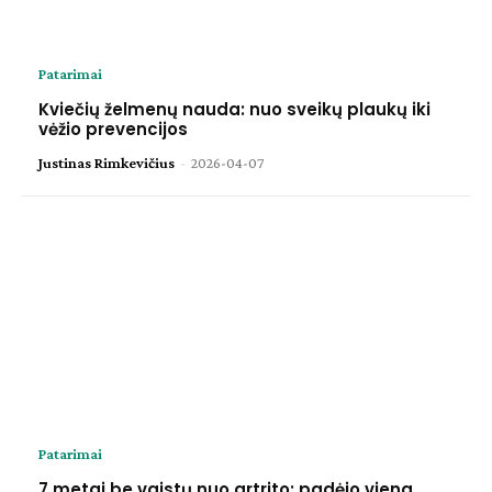
Patarimai
Kviečių želmenų nauda: nuo sveikų plaukų iki
vėžio prevencijos
Justinas Rimkevičius
-
2026-04-07
Patarimai
7 metai be vaistų nuo artrito: padėjo viena