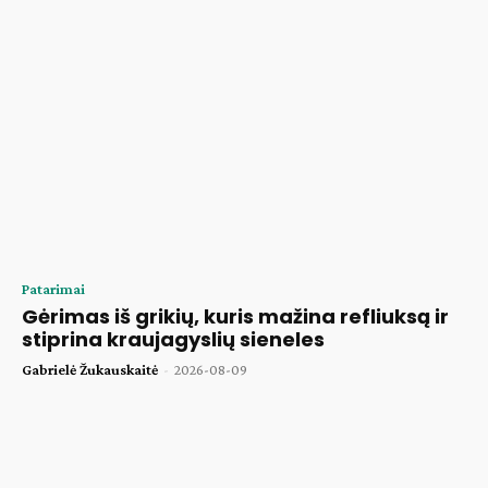
Patarimai
Gėrimas iš grikių, kuris mažina refliuksą ir
stiprina kraujagyslių sieneles
Gabrielė Žukauskaitė
-
2026-08-09