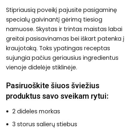
Stipriausią poveikį pajusite pasigaminę
specialų gaivinantį gėrimą tiesiog
namuose. Skystas ir trintas maistas labai
greitai pasisavinamas bei iškart patenka į
kraujotaką. Toks ypatingas receptas
sujungia pačius geriausius ingredientus
vienoje didelėje stiklinėje.
Pasiruoškite šiuos šviežius
produktus savo sveikam rytui:
2 dideles morkas
3 storus salierų stiebus