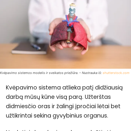
Kvėpavimo sistemos modelis ir sveikatos priežiūra. – Nuotrauka iš:
shutterstock.com
Kvėpavimo sistema atlieka patį didžiausią
darbą mūsų kūne visą parą. Užterštas
didmiesčio oras ir žalingi įpročiai lėtai bet
užtikrintai sekina gyvybinius organus.