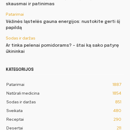
skausmai ir patinimas
Patarimai
Vėžinės ląstelės gauna energijos: nustokite gerti šį
papildą
Sodas ir daržas
Ar tinka pelenai pomidorams? – štai ką sako patyrę
ūkininkai
KATEGORIJOS
Patarimai
1887
Natūrali medicina
1854
Sodas ir daržas
851
Sveikata
480
Receptai
290
Desertai
211