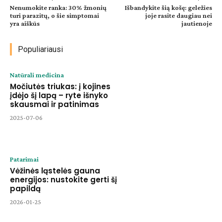
Nenumokite ranka: 30% žmonių
Išbandykite šią košę: geležies
turi parazitų, o šie simptomai
joje rasite daugiau nei
yra aiškūs
jautienoje
Populiariausi
Natūrali medicina
Močiutės triukas: į kojines
įdėjo šį lapą – ryte išnyko
skausmai ir patinimas
2025-07-06
Patarimai
Vėžinės ląstelės gauna
energijos: nustokite gerti šį
papildą
2026-01-25