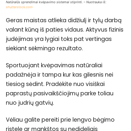
Natūralūs sprendimai kvėpavimo sistemai stiprinti. – Nuotrauka iš:
shutterstock.com
Geras maistas atlieka didžiulį ir tylų darbą
valant kūną iš paties vidaus. Aktyvus fizinis
judėjimas yra lygiai toks pat vertingas
siekiant sėkmingo rezultato.
Sportuojant kvėpavimas natūraliai
padažnėja ir tampa kur kas gilesnis nei
tiesiog sėdint. Pradėkite nuo visiškai
paprastų pasivaikščiojimų parke toliau
nuo judrių gatvių.
Vėliau galite pereiti prie lengvo bėgimo
ristele ar mankštos su nedideliais