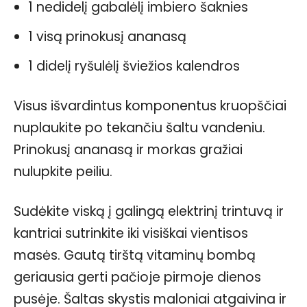
1 nedidelį gabalėlį imbiero šaknies
1 visą prinokusį ananasą
1 didelį ryšulėlį šviežios kalendros
Visus išvardintus komponentus kruopščiai
nuplaukite po tekančiu šaltu vandeniu.
Prinokusį ananasą ir morkas gražiai
nulupkite peiliu.
Sudėkite viską į galingą elektrinį trintuvą ir
kantriai sutrinkite iki visiškai vientisos
masės. Gautą tirštą vitaminų bombą
geriausia gerti pačioje pirmoje dienos
pusėje. Šaltas skystis maloniai atgaivina ir