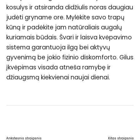
kosulys ir atsiranda didžiulis noras daugiau
judėti gryname ore. Mylėkite savo trapų
kūną ir padėkite jam natūraliais augalų
kuriamais būdais. Švari ir laisva kvėpavimo
sistema garantuoja ilgą bei aktyvų
gyvenimą be jokio fizinio diskomforto. Gilus
įkvėpimas visada atneša ramybę ir
džiaugsmą kiekvienai naujai dienai.
Facebook
WhatsApp
Paštu
Sp
Ankstesnis straipsnis
Kitas straipsnis