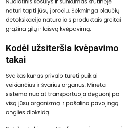
Nuolatinis kosulys ir sunkumas krūtinėje
neturi tapti jūsų įpročiu. Sėkminga plaučių
detoksikacija natūraliais produktais greitai
grąžina gilų ir laisvą kvėpavimą.
Kodėl užsiteršia kvėpavimo
takai
Sveikas kūnas privalo turėti puikiai
veikiančius ir švarius organus. Minėta
sistema nuolat transportuoja deguonį po
visą jūsų organizmą ir pašalina pavojingą
anglies dioksidą.