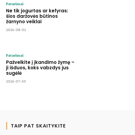
Patarimai
Ne tik jogurtas ar kefyras:
šios daržovės būtinos
žarnyno veiklai
2026-08-02
Patarimai
Pažvelkite į įkandimo žymę –
ji išduos, koks vabzdys jus
sugėlė
2026-07-30
TAIP PAT SKAITYKITE