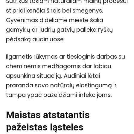
Sutrikus tokiam natūraliam mainų procesui
stipriai kenčia širdis bei smegenys.
Gyvenimas dideliame mieste šalia
gamyklų ar judrių gatvių palieka ryškų
pėdsaką audiniuose.
Ilgametis rūkymas ar tiesioginis darbas su
cheminėmis medžiagomis dar labiau
apsunkina situaciją. Audiniai lėtai
praranda savo natūralų elastingumą ir
tampa ypač pažeidžiami infekcijoms.
Maistas atstatantis
pažeistas ląsteles