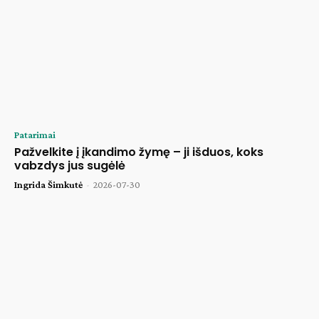
Patarimai
Pažvelkite į įkandimo žymę – ji išduos, koks
vabzdys jus sugėlė
Ingrida Šimkutė
-
2026-07-30