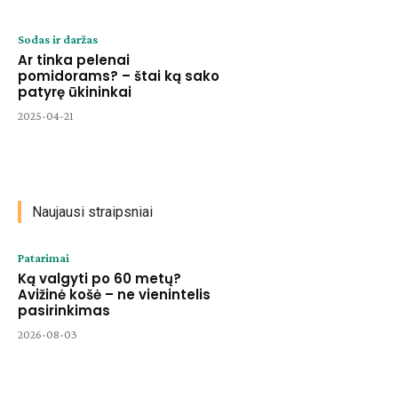
Sodas ir daržas
Ar tinka pelenai
pomidorams? – štai ką sako
patyrę ūkininkai
2025-04-21
Naujausi straipsniai
Patarimai
Ką valgyti po 60 metų?
Avižinė košė – ne vienintelis
pasirinkimas
2026-08-03