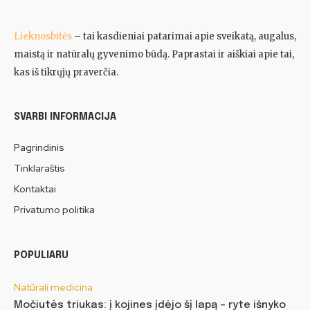
Lieknosbitės
– tai kasdieniai patarimai apie sveikatą, augalus,
maistą ir natūralų gyvenimo būdą. Paprastai ir aiškiai apie tai,
kas iš tikrųjų praverčia.
SVARBI INFORMACIJA
Pagrindinis
Tinklaraštis
Kontaktai
Privatumo politika
POPULIARU
Natūrali medicina
Močiutės triukas: į kojines įdėjo šį lapą – ryte išnyko