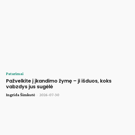
Patarimai
Pažvelkite į įkandimo žymę – ji išduos, koks
vabzdys jus sugėlė
Ingrida Šimkutė
-
2026-07-30