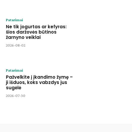
Patarimai
Ne tik jogurtas ar kefyras:
šios daržovės būtinos
žarnyno veiklai
2026-08-02
Patarimai
Pažvelkite į įkandimo žymę –
ji išduos, koks vabzdys jus
sugėlė
2026-07-30