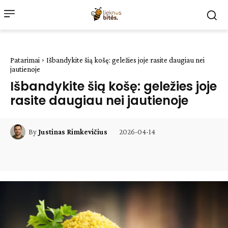
Patarimai
Išbandykite šią košę: geležies joje rasite daugiau nei
jautienoje
Išbandykite šią košę: geležies joje
rasite daugiau nei jautienoje
2026-04-14
By
Justinas Rimkevičius
Facebook
WhatsApp
Paštu
Sp