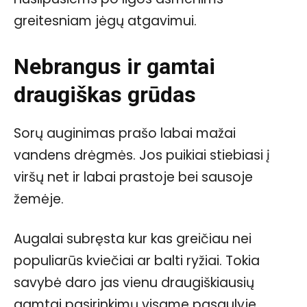
greitesniam jėgų atgavimui.
Nebrangus ir gamtai
draugiškas grūdas
Sorų auginimas prašo labai mažai
vandens drėgmės. Jos puikiai stiebiasi į
viršų net ir labai prastoje bei sausoje
žemėje.
Augalai subręsta kur kas greičiau nei
populiarūs kviečiai ar balti ryžiai. Tokia
savybė daro jas vienu draugiškiausių
gamtai pasirinkimų visame pasaulyje.