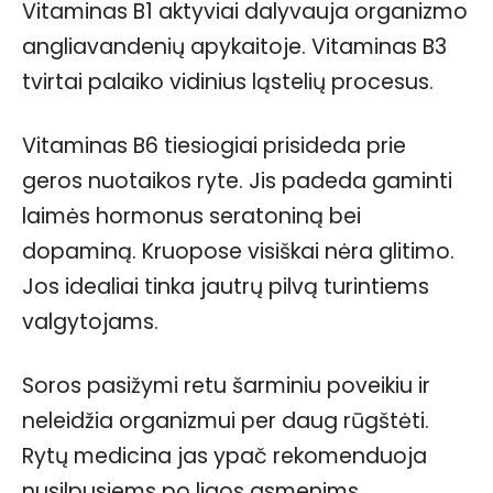
Vitaminas B1 aktyviai dalyvauja organizmo
angliavandenių apykaitoje. Vitaminas B3
tvirtai palaiko vidinius ląstelių procesus.
Vitaminas B6 tiesiogiai prisideda prie
geros nuotaikos ryte. Jis padeda gaminti
laimės hormonus seratoniną bei
dopaminą. Kruopose visiškai nėra glitimo.
Jos idealiai tinka jautrų pilvą turintiems
valgytojams.
Soros pasižymi retu šarminiu poveikiu ir
neleidžia organizmui per daug rūgštėti.
Rytų medicina jas ypač rekomenduoja
nusilpusiems po ligos asmenims