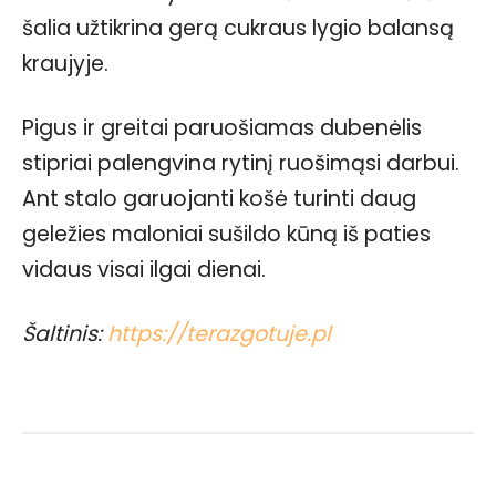
šalia užtikrina gerą cukraus lygio balansą
kraujyje.
Pigus ir greitai paruošiamas dubenėlis
stipriai palengvina rytinį ruošimąsi darbui.
Ant stalo garuojanti košė turinti daug
geležies maloniai sušildo kūną iš paties
vidaus visai ilgai dienai.
Šaltinis:
https://terazgotuje.pl
Facebook
WhatsApp
Paštu
Sp