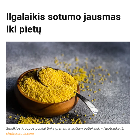
Ilgalaikis sotumo jausmas
iki pietų
Smulkios kruopos puikiai tinka greitam ir sočiam patiekalui. – Nuotrauka iš:
shutterstock.com