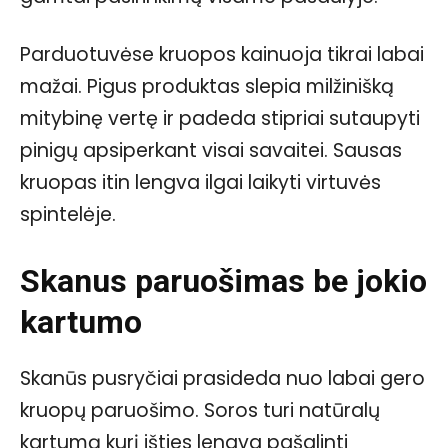
Parduotuvėse kruopos kainuoja tikrai labai
mažai. Pigus produktas slepia milžinišką
mitybinę vertę ir padeda stipriai sutaupyti
pinigų apsiperkant visai savaitei. Sausas
kruopas itin lengva ilgai laikyti virtuvės
spintelėje.
Skanus paruošimas be jokio
kartumo
Skanūs pusryčiai prasideda nuo labai gero
kruopų paruošimo. Soros turi natūralų
kartumą kurį išties lengva pašalinti