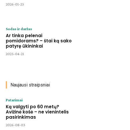
2026-01-25
Sodas ir daržas
Ar tinka pelenai
pomidorams? – štai ką sako
patyrę ūkininkai
2025-04-21
Naujausi straipsniai
Patarimai
Ką valgyti po 60 metų?
Avižinė košė – ne vienintelis
pasirinkimas
2026-08-03