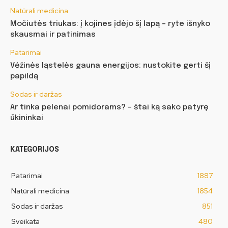
Natūrali medicina
Močiutės triukas: į kojines įdėjo šį lapą – ryte išnyko
skausmai ir patinimas
Patarimai
Vėžinės ląstelės gauna energijos: nustokite gerti šį
papildą
Sodas ir daržas
Ar tinka pelenai pomidorams? – štai ką sako patyrę
ūkininkai
KATEGORIJOS
Patarimai
1887
Natūrali medicina
1854
Sodas ir daržas
851
Sveikata
480