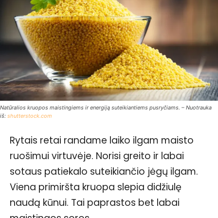
Natūralios kruopos maistingiems ir energiją suteikiantiems pusryčiams. – Nuotrauka
iš:
shutterstock.com
Rytais retai randame laiko ilgam maisto
ruošimui virtuvėje. Norisi greito ir labai
sotaus patiekalo suteikiančio jėgų ilgam.
Viena primiršta kruopa slepia didžiulę
naudą kūnui. Tai paprastos bet labai