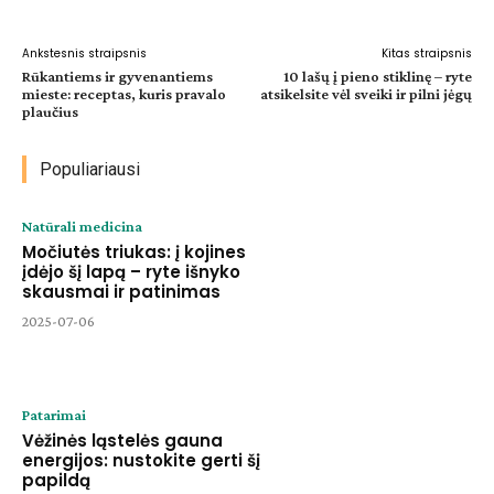
Ankstesnis straipsnis
Kitas straipsnis
Rūkantiems ir gyvenantiems
10 lašų į pieno stiklinę – ryte
mieste: receptas, kuris pravalo
atsikelsite vėl sveiki ir pilni jėgų
plaučius
Populiariausi
Natūrali medicina
Močiutės triukas: į kojines
įdėjo šį lapą – ryte išnyko
skausmai ir patinimas
2025-07-06
Patarimai
Vėžinės ląstelės gauna
energijos: nustokite gerti šį
papildą