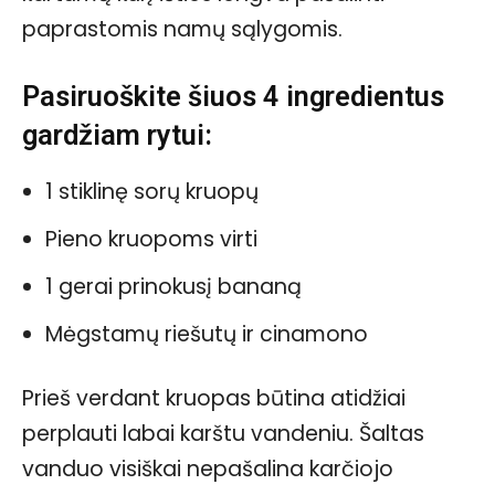
paprastomis namų sąlygomis.
Pasiruoškite šiuos 4 ingredientus
gardžiam rytui:
1 stiklinę sorų kruopų
Pieno kruopoms virti
1 gerai prinokusį bananą
Mėgstamų riešutų ir cinamono
Prieš verdant kruopas būtina atidžiai
perplauti labai karštu vandeniu. Šaltas
vanduo visiškai nepašalina karčiojo