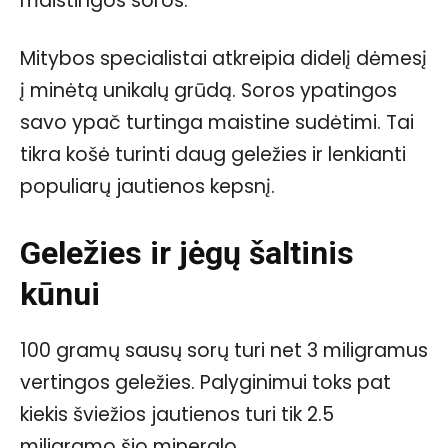
maistingos soros.
Mitybos specialistai atkreipia didelį dėmesį
į minėtą unikalų grūdą. Soros ypatingos
savo ypač turtinga maistine sudėtimi. Tai
tikra košė turinti daug geležies ir lenkianti
populiarų jautienos kepsnį.
Geležies ir jėgų šaltinis
kūnui
100 gramų sausų sorų turi net 3 miligramus
vertingos geležies. Palyginimui toks pat
kiekis šviežios jautienos turi tik 2.5
miligramo šio mineralo.