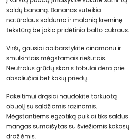
Į karštą puodą įmaišykite šakute sutrintą
saldų bananą. Bananas suteikia
natūralaus saldumo ir malonią kreminę
tekstūrą be jokio pridėtinio balto cukraus.
Viršų gausiai apibarstykite cinamonu ir
smulkintais mėgstamais riešutais.
Neutralus grūdų skonis tobulai dera prie
absoliučiai bet kokių priedų.
Pakeitimui drąsiai naudokite tarkuotą
obuolį su saldžiomis razinomis.
Mėgstantiems egzotiką puikiai tiks saldus
mangas sumaišytas su šviežiomis kokosų
drožlėmis.