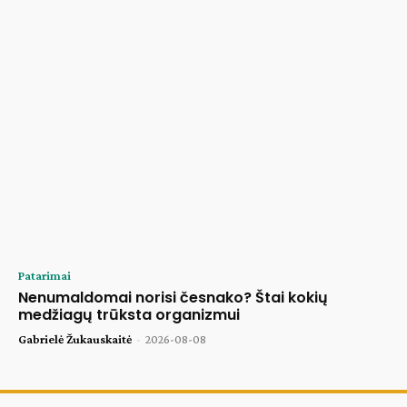
Patarimai
Nenumaldomai norisi česnako? Štai kokių
medžiagų trūksta organizmui
Gabrielė Žukauskaitė
-
2026-08-08