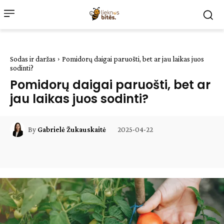
Sodas ir daržas
Pomidorų daigai paruošti, bet ar jau laikas juos
sodinti?
Pomidorų daigai paruošti, bet ar
jau laikas juos sodinti?
2025-04-22
By
Gabrielė Žukauskaitė
Facebook
WhatsApp
Paštu
Sp