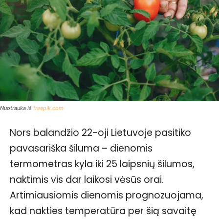
Nuotrauka iš
freepik.com
Nors balandžio 22-oji Lietuvoje pasitiko
pavasariška šiluma – dienomis
termometras kyla iki 25 laipsnių šilumos,
naktimis vis dar laikosi vėsūs orai.
Artimiausiomis dienomis prognozuojama,
kad nakties temperatūra per šią savaitę