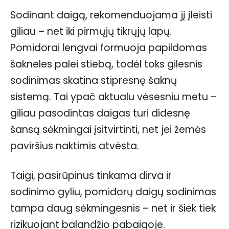
Sodinant daigą, rekomenduojama jį įleisti
giliau – net iki pirmųjų tikrųjų lapų.
Pomidorai lengvai formuoja papildomas
šakneles palei stiebą, todėl toks gilesnis
sodinimas skatina stipresnę šaknų
sistemą. Tai ypač aktualu vėsesniu metu –
giliau pasodintas daigas turi didesnę
šansą sėkmingai įsitvirtinti, net jei žemės
paviršius naktimis atvėsta.
Taigi, pasirūpinus tinkama dirva ir
sodinimo gyliu, pomidorų daigų sodinimas
tampa daug sėkmingesnis – net ir šiek tiek
rizikuojant balandžio pabaigoje.