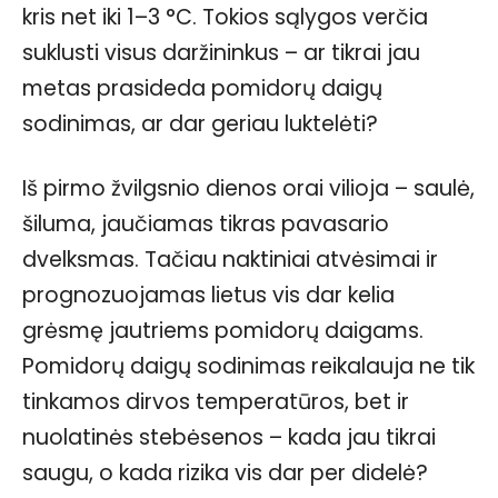
kris net iki 1–3 °C. Tokios sąlygos verčia
suklusti visus daržininkus – ar tikrai jau
metas prasideda pomidorų daigų
sodinimas, ar dar geriau luktelėti?
Iš pirmo žvilgsnio dienos orai vilioja – saulė,
šiluma, jaučiamas tikras pavasario
dvelksmas. Tačiau naktiniai atvėsimai ir
prognozuojamas lietus vis dar kelia
grėsmę jautriems pomidorų daigams.
Pomidorų daigų sodinimas reikalauja ne tik
tinkamos dirvos temperatūros, bet ir
nuolatinės stebėsenos – kada jau tikrai
saugu, o kada rizika vis dar per didelė?