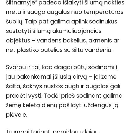
šiltnamyje“ padeda išlaikyti šilumą nakties
metu ir saugo augalus nuo temperatūros
šuolių. Taip pat galima aplink sodinukus
sustatyti šilumą akumuliuojančius
objektus – vandens bakelius, akmenis ar
net plastiko butelius su šiltu vandeniu.
Svarbu ir tai, kad daigai būtų sodinami į
jau pakankamai įšilusią dirvą – jei žemė
šalta, šaknys nustos augti ir augalas gali
pradėti vysti. Todėl prieš sodinant galima
žemę keletą dienų pašildyti uždengus ją
plėvele.
Trumpai tariant, pomidorų daigų