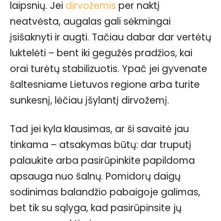
laipsnių. Jei
dirvožemis
per naktį
neatvėsta, augalas gali sėkmingai
įsišaknyti ir augti. Tačiau dabar dar vertėtų
luktelėti – bent iki gegužės pradžios, kai
orai turėtų stabilizuotis. Ypač jei gyvenate
šaltesniame Lietuvos regione arba turite
sunkesnį, lėčiau įšylantį dirvožemį.
Tad jei kyla klausimas, ar ši savaitė jau
tinkama – atsakymas būtų: dar truputį
palaukite arba pasirūpinkite papildoma
apsauga nuo šalnų. Pomidorų daigų
sodinimas balandžio pabaigoje galimas,
bet tik su sąlyga, kad pasirūpinsite jų