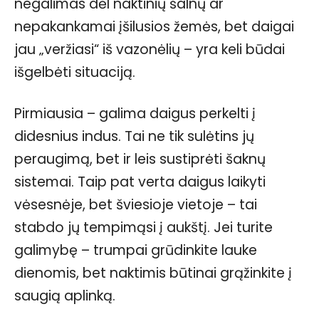
negalimas dėl naktinių šalnų ar
nepakankamai įšilusios žemės, bet daigai
jau „veržiasi“ iš vazonėlių – yra keli būdai
išgelbėti situaciją.
Pirmiausia – galima daigus perkelti į
didesnius indus. Tai ne tik sulėtins jų
peraugimą, bet ir leis sustiprėti šaknų
sistemai. Taip pat verta daigus laikyti
vėsesnėje, bet šviesioje vietoje – tai
stabdo jų tempimąsi į aukštį. Jei turite
galimybę – trumpai grūdinkite lauke
dienomis, bet naktimis būtinai grąžinkite į
saugią aplinką.