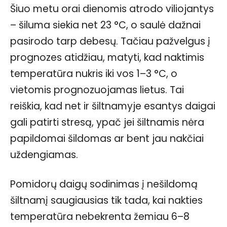
Šiuo metu orai dienomis atrodo viliojantys
– šiluma siekia net 23 °C, o saulė dažnai
pasirodo tarp debesų. Tačiau pažvelgus į
prognozes atidžiau, matyti, kad naktimis
temperatūra nukris iki vos 1–3 °C, o
vietomis prognozuojamas lietus. Tai
reiškia, kad net ir šiltnamyje esantys daigai
gali patirti stresą, ypač jei šiltnamis nėra
papildomai šildomas ar bent jau nakčiai
uždengiamas.
Pomidorų daigų sodinimas į nešildomą
šiltnamį saugiausias tik tada, kai nakties
temperatūra nebekrenta žemiau 6–8