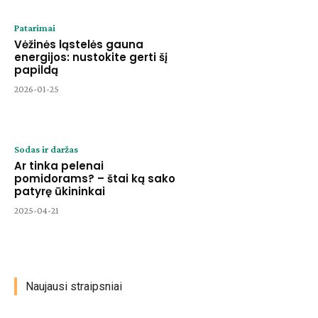
Patarimai
Vėžinės ląstelės gauna
energijos: nustokite gerti šį
papildą
2026-01-25
Sodas ir daržas
Ar tinka pelenai
pomidorams? – štai ką sako
patyrę ūkininkai
2025-04-21
Naujausi straipsniai