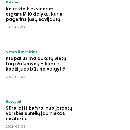
Patarimai
Ko reikia kiekvienam
organui? 10 dalykų, kurie
pagerins jūsų savijautą
2026-08-08
Natūrali medicina
Krapai užima aukštą vietą
tarp žalumynų – kam ir
kodėl juos būtina valgyti?
2026-08-08
Receptai
Sūreliai iš kefyro: nuo įprastų
varškės sūrelių jau niekas
neatskirs
2026-08-08