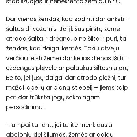
stabilizuojasi ir nebekrenta žemiau 6 °C.
Dar vienas ženklas, kad sodinti dar anksti –
šaltas dirvožemis. Jei įkišus pirštą žemė
atrodo šalta ir drėgna, o ne šilta ir puri, tai
ženklas, kad daigai kentės. Tokiu atveju
verčiau leisti žemei dar kelias dienas įšilti –
uždengus plėvele ar palaukus šiltesnių orų.
Be to, jei jūsų daigai dar atrodo gležni, turi
mažai lapelių ar ploną stiebelį – jiems taip
pat dar trūksta jėgų sėkmingam
persodinimui.
Trumpai tariant, jei turite menkiausių
abejonių dėl šilumos, žemės ar daigų