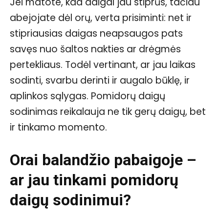
Jei matote, kad daigai jau stiprūs, tačiau
abejojate dėl orų, verta prisiminti: net ir
stipriausias daigas neapsaugos pats
savęs nuo šaltos nakties ar drėgmės
pertekliaus. Todėl vertinant, ar jau laikas
sodinti, svarbu derinti ir augalo būklę, ir
aplinkos sąlygas. Pomidorų daigų
sodinimas reikalauja ne tik gerų daigų, bet
ir tinkamo momento.
Orai balandžio pabaigoje –
ar jau tinkami pomidorų
daigų sodinimui?