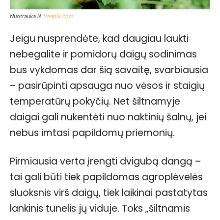
Nuotrauka iš
freepik.com
Jeigu nusprendėte, kad daugiau laukti
nebegalite ir pomidorų daigų sodinimas
bus vykdomas dar šią savaitę, svarbiausia
– pasirūpinti apsauga nuo vėsos ir staigių
temperatūrų pokyčių. Net šiltnamyje
daigai gali nukentėti nuo naktinių šalnų, jei
nebus imtasi papildomų priemonių.
Pirmiausia verta įrengti dvigubą dangą –
tai gali būti tiek papildomas agroplėvelės
sluoksnis virš daigų, tiek laikinai pastatytas
lankinis tunelis jų viduje. Toks „šiltnamis