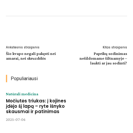
Facebook
WhatsApp
Paštu
Sp
Ankstesnis straipsnis
Kitas straipsnis
Šio kvapo negali pakęsti nei
Paprikų sodinimas
amarai, nei skruzdėlės
nešildomame šiltnamyje –
laukti ar jau sodinti?
Populiariausi
Natūrali medicina
Močiutės triukas: į kojines
įdėjo šį lapą – ryte išnyko
skausmai ir patinimas
2025-07-06