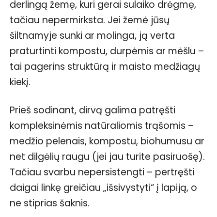
derlingą žemę, kuri gerai sulaiko drėgmę,
tačiau nepermirksta. Jei žemė jūsų
šiltnamyje sunki ar molinga, ją verta
praturtinti kompostu, durpėmis ar mėšlu –
tai pagerins struktūrą ir maisto medžiagų
kiekį.
Prieš sodinant, dirvą galima patręšti
kompleksinėmis natūraliomis trąšomis –
medžio pelenais, kompostu, biohumusu ar
net dilgėlių raugu (jei jau turite pasiruošę).
Tačiau svarbu nepersistengti – pertręšti
daigai linkę greičiau „išsivystyti“ į lapiją, o
ne stiprias šaknis.