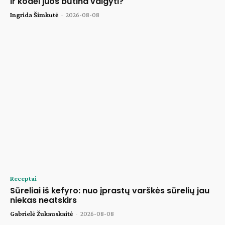
ir kodėl juos būtina valgyti?
Ingrida Šimkutė
-
2026-08-08
Receptai
Sūreliai iš kefyro: nuo įprastų varškės sūrelių jau
niekas neatskirs
Gabrielė Žukauskaitė
-
2026-08-08