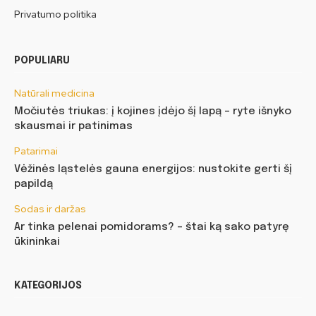
Privatumo politika
POPULIARU
Natūrali medicina
Močiutės triukas: į kojines įdėjo šį lapą – ryte išnyko
skausmai ir patinimas
Patarimai
Vėžinės ląstelės gauna energijos: nustokite gerti šį
papildą
Sodas ir daržas
Ar tinka pelenai pomidorams? – štai ką sako patyrę
ūkininkai
KATEGORIJOS