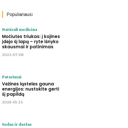
Populiariausi
Natūrali medicina
Močiutės triukas: į kojines
įdėjo šį lapą – ryte išnyko
skausmai ir patinimas
2025-07-06
Patarimai
Vėžinės ląstelės gauna
energijos: nustokite gerti
šį papildą
2026-01-25
Sodas ir daržas