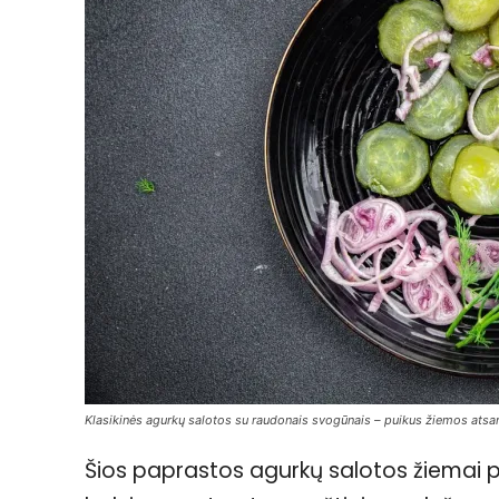
Klasikinės agurkų salotos su raudonais svogūnais – puikus žiemos atsar
Šios paprastos agurkų salotos žiemai pu