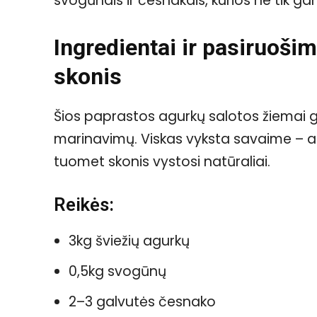
svogūnais ir česnakais, kurios ne tik gar
Ingredientai ir pasiruošim
skonis
Šios paprastos agurkų salotos žiemai 
marinavimų. Viskas vyksta savaime – agur
tuomet skonis vystosi natūraliai.
Reikės:
3kg šviežių agurkų
0,5kg svogūnų
2–3 galvutės česnako