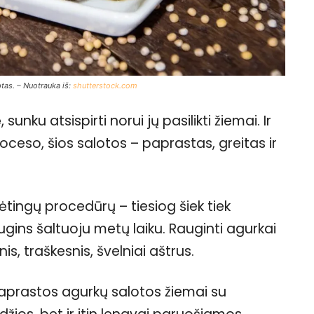
tas. – Nuotrauka iš:
shutterstock.com
sunku atsispirti norui jų pasilikti žiemai. Ir
oceso, šios salotos – paprastas, greitas ir
dėtingų procedūrų – tiesiog šiek tiek
iugins šaltuoju metų laiku. Rauginti agurkai
s, traškesnis, švelniai aštrus.
paprastos agurkų salotos žiemai su