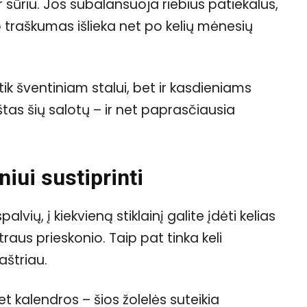
 sūriu. Jos subalansuoja riebius patiekalus,
o traškumas išlieka net po kelių mėnesių
 tik šventiniam stalui, bet ir kasdieniams
tas šių salotų – ir net paprasčiausia
niui sustiprinti
lvių, į kiekvieną stiklainį galite įdėti kelias
traus prieskonio. Taip pat tinka keli
aštriau.
net kalendros – šios žolelės suteikia