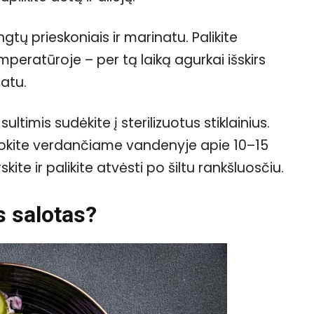
tų prieskoniais ir marinatu. Palikite
ratūroje – per tą laiką agurkai išskirs
natu.
ultimis sudėkite į sterilizuotus stiklainius.
lizuokite verdančiame vandenyje apie 10–15
ite ir palikite atvėsti po šiltu rankšluosčiu.
as salotas?