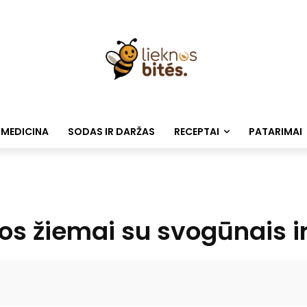
 MEDICINA
SODAS IR DARŽAS
RECEPTAI
PATARIMAI
os žiemai su svogūnais i
Facebook
WhatsApp