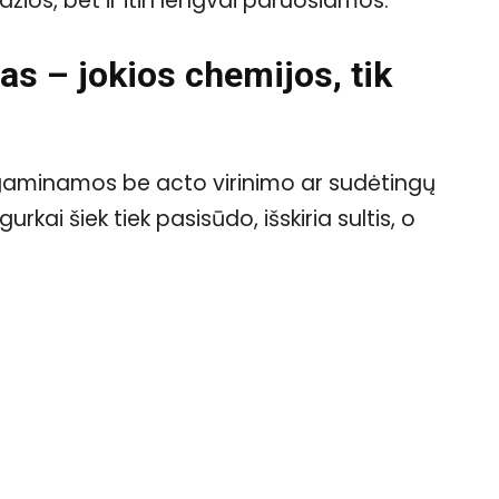
džios, bet ir itin lengvai paruošiamos.
as – jokios chemijos, tik
gaminamos be acto virinimo ar sudėtingų
kai šiek tiek pasisūdo, išskiria sultis, o