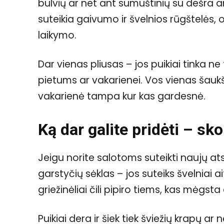
bulvių ar net ant sumuštinių su dešra ar
suteikia gaivumo ir švelnios rūgštelės, 
laikymo.
Dar vienas pliusas – jos puikiai tinka ne
pietums ar vakarienei. Vos vienas šaukš
vakarienė tampa kur kas gardesnė.
Ką dar galite pridėti – sko
Jeigu norite salotoms suteikti naujų atspa
garstyčių sėklas – jos suteiks švelniai ai
griežinėliai čili pipiro tiems, kas mėgsta 
Puikiai dera ir šiek tiek šviežių krapų ar 