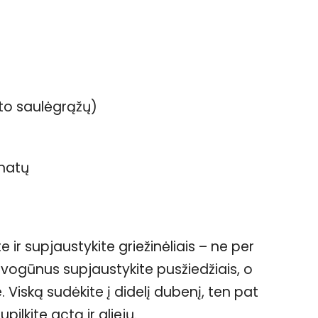
oto saulėgrąžų)
 natų
 ir supjaustykite griežinėliais – ne per
 Svogūnus supjaustykite pusžiedžiais, o
. Viską sudėkite į didelį dubenį, ten pat
pilkite actą ir aliejų.