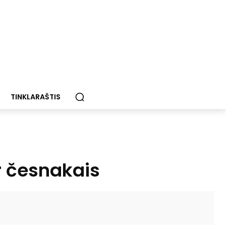
TINKLARAŠTIS
r česnakais
Paštu
Spausdinti
Viber