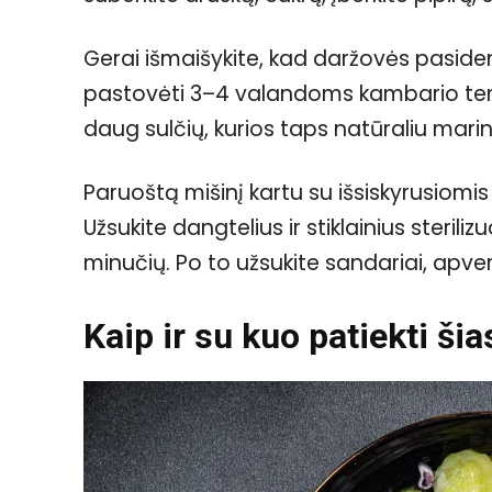
Gerai išmaišykite, kad daržovės pasideng
pastovėti 3–4 valandoms kambario tempe
daug sulčių, kurios taps natūraliu mari
Paruoštą mišinį kartu su išsiskyrusiomis s
Užsukite dangtelius ir stiklainius steri
minučių. Po to užsukite sandariai, apversk
Kaip ir su kuo patiekti ši