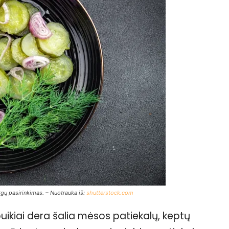
gų pasirinkimas. – Nuotrauka iš:
shutterstock.com
ikiai dera šalia mėsos patiekalų, keptų