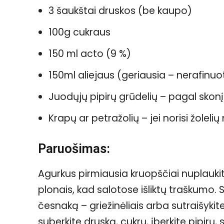
3 šaukštai druskos (be kaupo)
100g cukraus
150 ml acto (9 %)
150ml aliejaus (geriausia – nerafinu
Juodųjų pipirų grūdelių – pagal skonį
Krapų ar petražolių – jei norisi žolelių
Paruošimas:
Agurkus pirmiausia kruopščiai nuplaukite
plonais, kad salotose išliktų traškumo.
česnaką – griežinėliais arba sutraišykite
suberkite druską, cukrų, įberkite pipirų, su