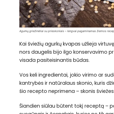
Agurkų griežinėliai su prieskoniais – lengvai pagaminamas žiemos recep
Kai šviežių agurkų kvapas užlieja virtuvę, 
nors daugelis bijo ilgo konservavimo pr
visada pasiteisinantis būdas.
Vos keli ingredientai, jokio virimo ar su
kantrybės ir natūralaus skonio, kuris dž
šio recepto neprimena – skonis šviežesni
Šiandien siūlau būtent tokį receptą – 