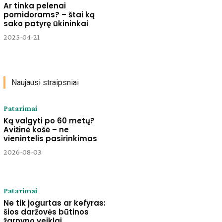
Ar tinka pelenai
pomidorams? – štai ką
sako patyrę ūkininkai
2025-04-21
Naujausi straipsniai
Patarimai
Ką valgyti po 60 metų?
Avižinė košė – ne
vienintelis pasirinkimas
2026-08-03
Patarimai
Ne tik jogurtas ar kefyras:
šios daržovės būtinos
žarnyno veiklai