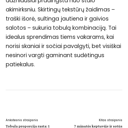
dažniausiai pradingsta nuo stalo
akimirksniu. Skirtingų tekstūrų žaidimas –
traški išorė, sultinga jautiena ir gaivios
salotos – sukuria tobulą kombinaciją. Tai
idealus sprendimas tiems vakarams, kai
norisi skaniai ir sočiai pavalgyti, bet visiškai
nesinori vargti gaminant sudėtingus
patiekalus.
Facebook
WhatsApp
Paštu
Sp
Ankstesnis straipsnis
Kitas straipsnis
Tobula proporcija rasta: 1
7 minutės keptuvėje ir sotūs