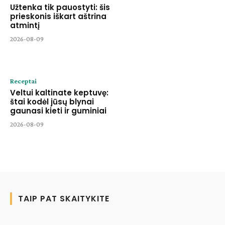
Užtenka tik pauostyti: šis
prieskonis iškart aštrina
atmintį
2026-08-09
Receptai
Veltui kaltinate keptuvę:
štai kodėl jūsų blynai
gaunasi kieti ir guminiai
2026-08-09
TAIP PAT SKAITYKITE