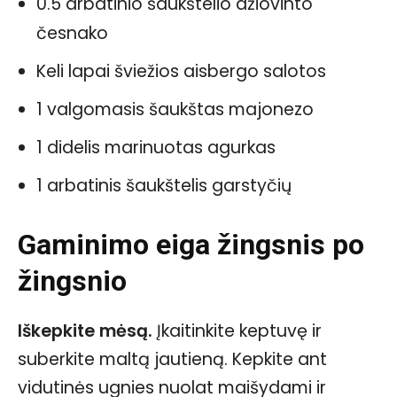
0.5 arbatinio šaukštelio džiovinto
česnako
Keli lapai šviežios aisbergo salotos
1 valgomasis šaukštas majonezo
1 didelis marinuotas agurkas
1 arbatinis šaukštelis garstyčių
Gaminimo eiga žingsnis po
žingsnio
Iškepkite mėsą.
Įkaitinkite keptuvę ir
suberkite maltą jautieną. Kepkite ant
vidutinės ugnies nuolat maišydami ir