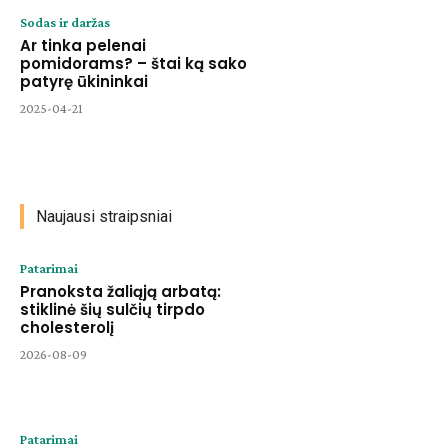
Sodas ir daržas
Ar tinka pelenai
pomidorams? – štai ką sako
patyrę ūkininkai
2025-04-21
Naujausi straipsniai
Patarimai
Pranoksta žaliąją arbatą:
stiklinė šių sulčių tirpdo
cholesterolį
2026-08-09
Patarimai