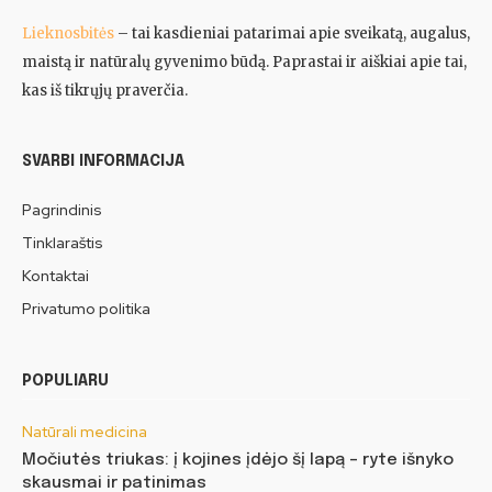
Lieknosbitės
– tai kasdieniai patarimai apie sveikatą, augalus,
maistą ir natūralų gyvenimo būdą. Paprastai ir aiškiai apie tai,
kas iš tikrųjų praverčia.
SVARBI INFORMACIJA
Pagrindinis
Tinklaraštis
Kontaktai
Privatumo politika
POPULIARU
Natūrali medicina
Močiutės triukas: į kojines įdėjo šį lapą – ryte išnyko
skausmai ir patinimas