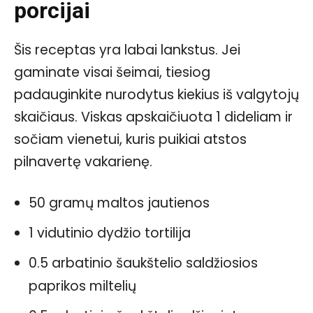
porcijai
Šis receptas yra labai lankstus. Jei
gaminate visai šeimai, tiesiog
padauginkite nurodytus kiekius iš valgytojų
skaičiaus. Viskas apskaičiuota 1 dideliam ir
sočiam vienetui, kuris puikiai atstos
pilnavertę vakarienę.
50 gramų maltos jautienos
1 vidutinio dydžio tortilija
0.5 arbatinio šaukštelio saldžiosios
paprikos miltelių