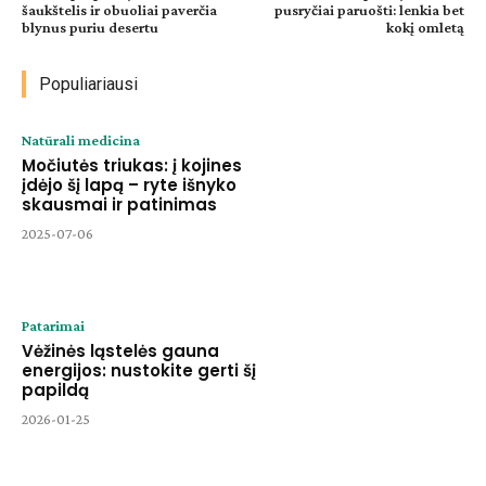
šaukštelis ir obuoliai paverčia
pusryčiai paruošti: lenkia bet
blynus puriu desertu
kokį omletą
Populiariausi
Natūrali medicina
Močiutės triukas: į kojines
įdėjo šį lapą – ryte išnyko
skausmai ir patinimas
2025-07-06
Patarimai
Vėžinės ląstelės gauna
energijos: nustokite gerti šį
papildą
2026-01-25