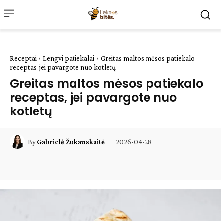
Receptai
Lengvi patiekalai
Greitas maltos mėsos patiekalo
receptas, jei pavargote nuo kotletų
Greitas maltos mėsos patiekalo
receptas, jei pavargote nuo
kotletų
2026-04-28
By
Gabrielė Žukauskaitė
Facebook
WhatsApp
Paštu
Sp