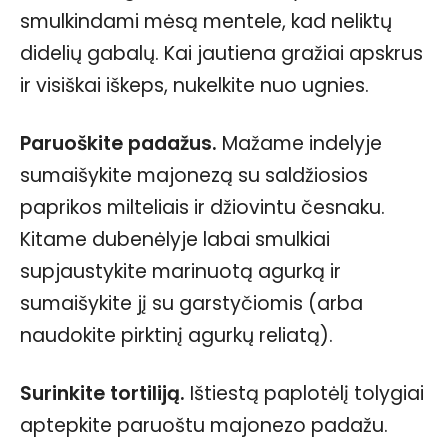
smulkindami mėsą mentele, kad neliktų
didelių gabalų. Kai jautiena gražiai apskrus
ir visiškai iškeps, nukelkite nuo ugnies.
Paruoškite padažus.
Mažame indelyje
sumaišykite majonezą su saldžiosios
paprikos milteliais ir džiovintu česnaku.
Kitame dubenėlyje labai smulkiai
supjaustykite marinuotą agurką ir
sumaišykite jį su garstyčiomis (arba
naudokite pirktinį agurkų reliatą).
Surinkite tortiliją.
Ištiestą paplotėlį tolygiai
aptepkite paruoštu majonezo padažu.