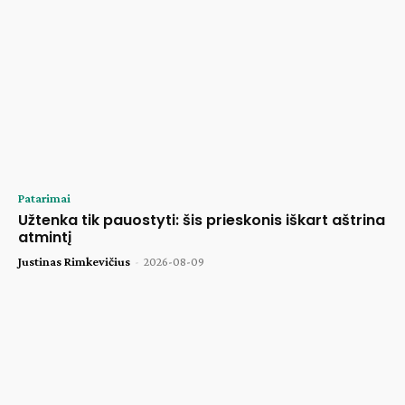
Patarimai
Užtenka tik pauostyti: šis prieskonis iškart aštrina
atmintį
Justinas Rimkevičius
-
2026-08-09