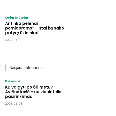
Sodas ir daržas
Ar tinka pelenai
pomidorams? – štai ką sako
patyrę ūkininkai
2025-04-21
Naujausi straipsniai
Patarimai
Ką valgyti po 60 metų?
Avižinė košė – ne vienintelis
pasirinkimas
2026-08-03