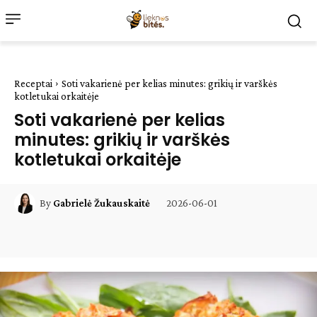
Receptai
Soti vakarienė per kelias minutes: grikių ir varškės
kotletukai orkaitėje
Soti vakarienė per kelias
minutes: grikių ir varškės
kotletukai orkaitėje
2026-06-01
By
Gabrielė Žukauskaitė
Facebook
WhatsApp
Paštu
Sp