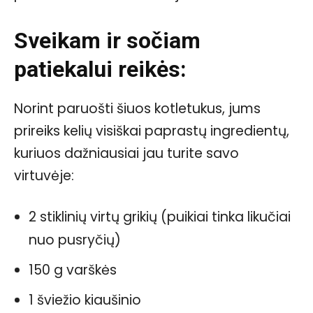
Sveikam ir sočiam
patiekalui reikės:
Norint paruošti šiuos kotletukus, jums
prireiks kelių visiškai paprastų ingredientų,
kuriuos dažniausiai jau turite savo
virtuvėje:
2 stiklinių virtų grikių (puikiai tinka likučiai
nuo pusryčių)
150 g varškės
1 šviežio kiaušinio