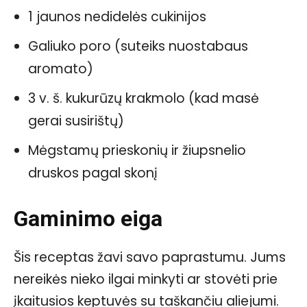
1 jaunos nedidelės cukinijos
Galiuko poro (suteiks nuostabaus
aromato)
3 v. š. kukurūzų krakmolo (kad masė
gerai susirištų)
Mėgstamų prieskonių ir žiupsnelio
druskos pagal skonį
Gaminimo eiga
Šis receptas žavi savo paprastumu. Jums
nereikės nieko ilgai minkyti ar stovėti prie
įkaitusios keptuvės su taškančiu aliejumi.