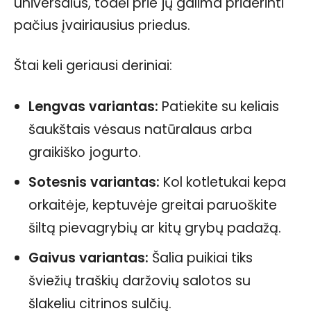
universalūs, todėl prie jų galima priderinti
pačius įvairiausius priedus.
Štai keli geriausi deriniai:
Lengvas variantas:
Patiekite su keliais
šaukštais vėsaus natūralaus arba
graikiško jogurto.
Sotesnis variantas:
Kol kotletukai kepa
orkaitėje, keptuvėje greitai paruoškite
šiltą pievagrybių ar kitų grybų padažą.
Gaivus variantas:
Šalia puikiai tiks
šviežių traškių daržovių salotos su
šlakeliu citrinos sulčių.