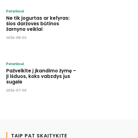
Patarimai
Ne tik jogurtas ar kefyras:
šios daržovės būtinos
žarnyno veiklai
2026-08-02
Patarimai
Pažvelkite į įkandimo žymę –
ji išduos, koks vabzdys jus
sugėlė
2026-07-30
TAIP PAT SKAITYKITE