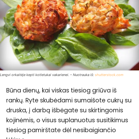
Lengvi orkaitėje kepti kotletukai vakarienei. – Nuotrauka iš:
shutterstock.com
Būna dienų, kai viskas tiesiog griūva iš
rankų. Ryte skubėdami sumaišote cukrų su
druska, į darbą išbėgate su skirtingomis
kojinėmis, o visus suplanuotus susitikimus
tiesiog pamirštate dėl nesibaigiančio