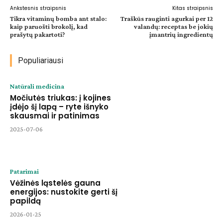
Ankstesnis straipsnis
Kitas straipsnis
Tikra vitaminų bomba ant stalo:
Traškūs rauginti agurkai per 12
kaip paruošti brokolį, kad
valandų: receptas be jokių
prašytų pakartoti?
įmantrių ingredientų
Populiariausi
Natūrali medicina
Močiutės triukas: į kojines
įdėjo šį lapą – ryte išnyko
skausmai ir patinimas
2025-07-06
Patarimai
Vėžinės ląstelės gauna
energijos: nustokite gerti šį
papildą
2026-01-25