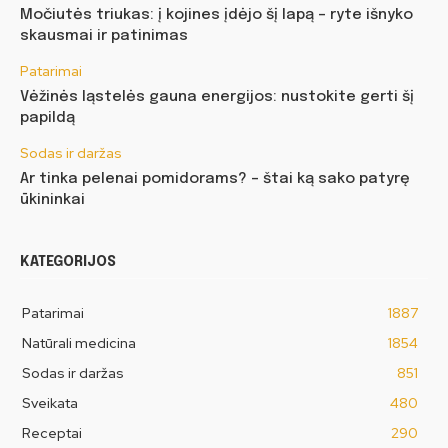
Močiutės triukas: į kojines įdėjo šį lapą – ryte išnyko
skausmai ir patinimas
Patarimai
Vėžinės ląstelės gauna energijos: nustokite gerti šį
papildą
Sodas ir daržas
Ar tinka pelenai pomidorams? – štai ką sako patyrę
ūkininkai
KATEGORIJOS
Patarimai
1887
Natūrali medicina
1854
Sodas ir daržas
851
Sveikata
480
Receptai
290