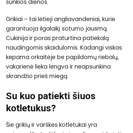
sunkios dienos.
Grikiai – tai lėtieji angliavandeniai, kurie
garantuoja ilgalaikį sotumo jausmą.
Cukinija ir poras praturtina patiekalą
naudingomis skaidulomis. Kadangi viskas
kepama orkaitėje be papildomų riebalų,
vakarienė lieka lengva ir neapsunkina
skrandžio prieš miegą.
Su kuo patiekti šiuos
kotletukus?
Šie grikių ir varškės kotletukai yra