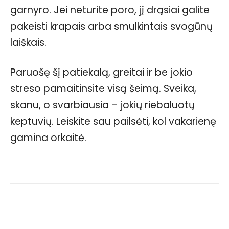
garnyro. Jei neturite poro, jį drąsiai galite
pakeisti krapais arba smulkintais svogūnų
laiškais.
Paruošę šį patiekalą, greitai ir be jokio
streso pamaitinsite visą šeimą. Sveika,
skanu, o svarbiausia – jokių riebaluotų
keptuvių. Leiskite sau pailsėti, kol vakarienę
gamina orkaitė.
Facebook
WhatsApp
Paštu
Sp