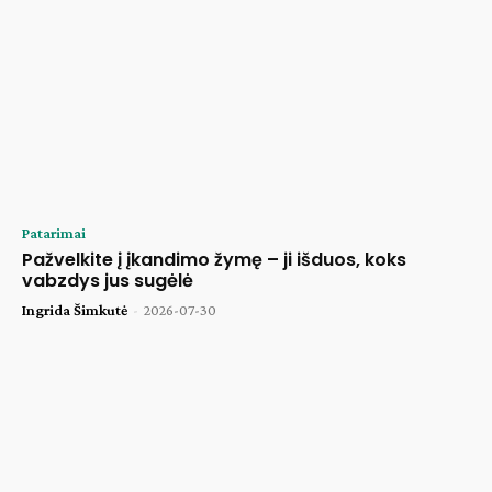
Patarimai
Pažvelkite į įkandimo žymę – ji išduos, koks
vabzdys jus sugėlė
Ingrida Šimkutė
-
2026-07-30