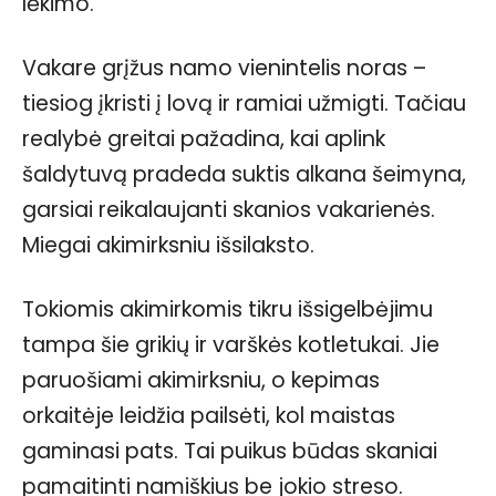
lėkimo.
Vakare grįžus namo vienintelis noras –
tiesiog įkristi į lovą ir ramiai užmigti. Tačiau
realybė greitai pažadina, kai aplink
šaldytuvą pradeda suktis alkana šeimyna,
garsiai reikalaujanti skanios vakarienės.
Miegai akimirksniu išsilaksto.
Tokiomis akimirkomis tikru išsigelbėjimu
tampa šie grikių ir varškės kotletukai. Jie
paruošiami akimirksniu, o kepimas
orkaitėje leidžia pailsėti, kol maistas
gaminasi pats. Tai puikus būdas skaniai
pamaitinti namiškius be jokio streso.