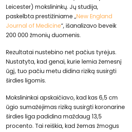
Leicester) mokslininkų. Jų studija,
paskelbta prestižiniame „
New England
Journal of Medicine
“, išanalizavo beveik
200 000 žmonių duomenis.
Rezultatai nustebino net pačius tyrėjus.
Nustatyta, kad genai, kurie lemia žemesnį
ūgį, tuo pačiu metu didina riziką susirgti
širdies ligomis.
Mokslininkai apskaičiavo, kad kas 6,5 cm
ūgio sumažėjimas riziką susirgti koronarine
širdies liga padidina maždaug 13,5
procento. Tai reiškia, kad žemas žmogus