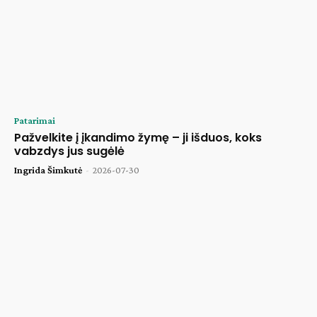
Patarimai
Pažvelkite į įkandimo žymę – ji išduos, koks
vabzdys jus sugėlė
Ingrida Šimkutė
-
2026-07-30