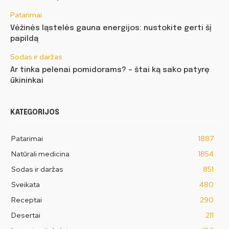
Patarimai
Vėžinės ląstelės gauna energijos: nustokite gerti šį
papildą
Sodas ir daržas
Ar tinka pelenai pomidorams? – štai ką sako patyrę
ūkininkai
KATEGORIJOS
Patarimai
1887
Natūrali medicina
1854
Sodas ir daržas
851
Sveikata
480
Receptai
290
Desertai
211