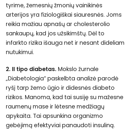
tyrime, žemesnių žmonių vainikinės
arterijos yra fiziologiškai siauresnės. Joms
reikia mažiau apnašų ar cholesterolio
sankaupų, kad jos užsikimštų. Dėl to
infarkto rizika išauga net ir nesant dideliam
nutukimui.
2. II tipo diabetas.
Mokslo žurnale
„Diabetologia“ paskelbta analizė parodė
ryšį tarp žemo ūgio ir didesnės diabeto
rizikos. Manoma, kad tai susiję su mažesne
raumenų mase ir lėtesne medžiagų
apykaita. Tai apsunkina organizmo
gebėjimą efektyviai panaudoti insuliną.