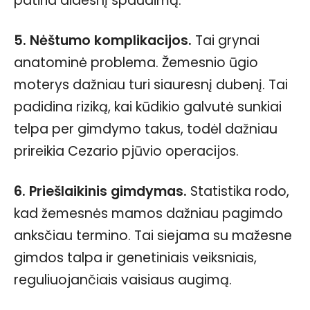
patiria didesnį spaudimą.
5. Nėštumo komplikacijos.
Tai grynai
anatominė problema. Žemesnio ūgio
moterys dažniau turi siauresnį dubenį. Tai
padidina riziką, kai kūdikio galvutė sunkiai
telpa per gimdymo takus, todėl dažniau
prireikia Cezario pjūvio operacijos.
6. Priešlaikinis gimdymas.
Statistika rodo,
kad žemesnės mamos dažniau pagimdo
anksčiau termino. Tai siejama su mažesne
gimdos talpa ir genetiniais veiksniais,
reguliuojančiais vaisiaus augimą.