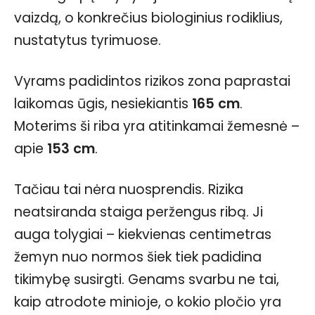
vaizdą, o konkrečius biologinius rodiklius,
nustatytus tyrimuose.
Vyrams padidintos rizikos zona paprastai
laikomas ūgis, nesiekiantis
165 cm
.
Moterims ši riba yra atitinkamai žemesnė –
apie
153 cm
.
Tačiau tai nėra nuosprendis. Rizika
neatsiranda staiga peržengus ribą. Ji
auga tolygiai – kiekvienas centimetras
žemyn nuo normos šiek tiek padidina
tikimybę susirgti. Genams svarbu ne tai,
kaip atrodote minioje, o kokio pločio yra