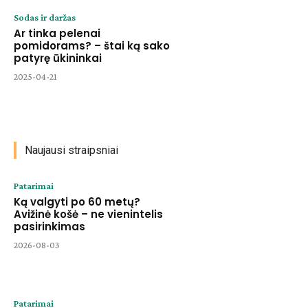
Sodas ir daržas
Ar tinka pelenai
pomidorams? – štai ką sako
patyrę ūkininkai
2025-04-21
Naujausi straipsniai
Patarimai
Ką valgyti po 60 metų?
Avižinė košė – ne vienintelis
pasirinkimas
2026-08-03
Patarimai