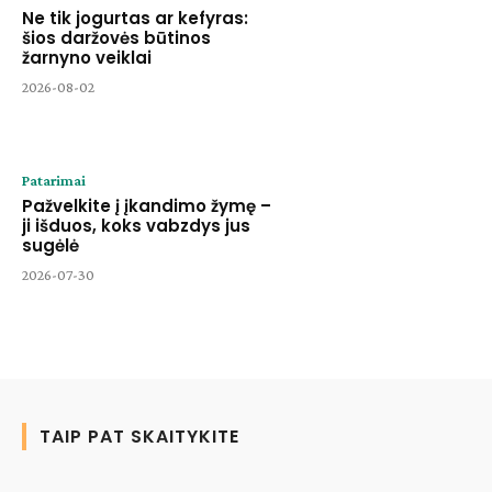
Ne tik jogurtas ar kefyras:
šios daržovės būtinos
žarnyno veiklai
2026-08-02
Patarimai
Pažvelkite į įkandimo žymę –
ji išduos, koks vabzdys jus
sugėlė
2026-07-30
TAIP PAT SKAITYKITE