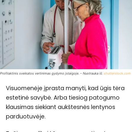
Profilaktinis sveikatos vertinimas gydymo įstaigoje. – Nuotrauka iš:
shutterstock.com
Visuomenėje įprasta manyti, kad ūgis tėra
estetinė savybė. Arba tiesiog patogumo
klausimas siekiant aukštesnės lentynos
parduotuvėje.