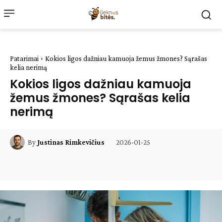
Patarimai
Kokios ligos dažniau kamuoja žemus žmones? Sąrašas
kelia nerimą
Kokios ligos dažniau kamuoja
žemus žmones? Sąrašas kelia
nerimą
2026-01-25
By
Justinas Rimkevičius
Facebook
WhatsApp
Paštu
Sp