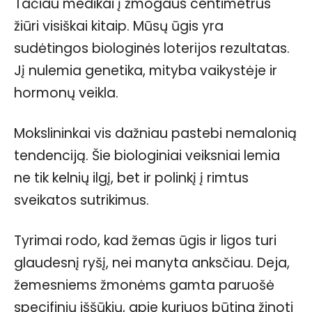
Tačiau medikai į žmogaus centimetrus
žiūri visiškai kitaip. Mūsų ūgis yra
sudėtingos biologinės loterijos rezultatas.
Jį nulemia genetika, mityba vaikystėje ir
hormonų veikla.
Mokslininkai vis dažniau pastebi nemalonią
tendenciją. Šie biologiniai veiksniai lemia
ne tik kelnių ilgį, bet ir polinkį į rimtus
sveikatos sutrikimus.
Tyrimai rodo, kad žemas ūgis ir ligos turi
glaudesnį ryšį, nei manyta anksčiau. Deja,
žemesniems žmonėms gamta paruošė
specifinių iššūkių, apie kuriuos būtina žinoti