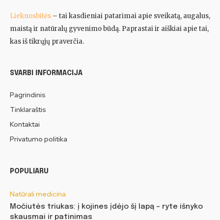
Lieknosbitės
– tai kasdieniai patarimai apie sveikatą, augalus,
maistą ir natūralų gyvenimo būdą. Paprastai ir aiškiai apie tai,
kas iš tikrųjų praverčia.
SVARBI INFORMACIJA
Pagrindinis
Tinklaraštis
Kontaktai
Privatumo politika
POPULIARU
Natūrali medicina
Močiutės triukas: į kojines įdėjo šį lapą – ryte išnyko
skausmai ir patinimas