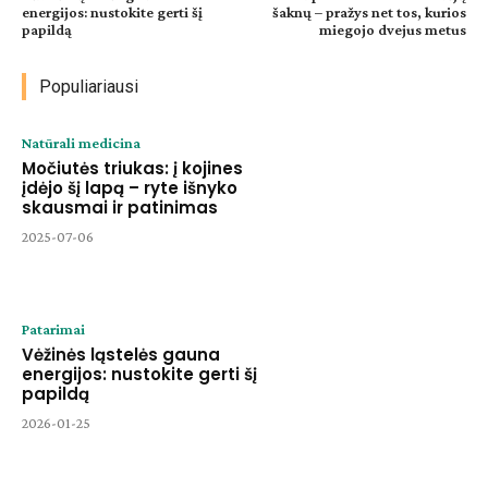
energijos: nustokite gerti šį
šaknų – pražys net tos, kurios
papildą
miegojo dvejus metus
Populiariausi
Natūrali medicina
Močiutės triukas: į kojines
įdėjo šį lapą – ryte išnyko
skausmai ir patinimas
2025-07-06
Patarimai
Vėžinės ląstelės gauna
energijos: nustokite gerti šį
papildą
2026-01-25