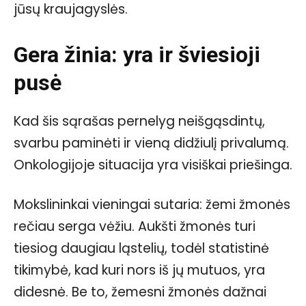
jūsų kraujagyslės.
Gera žinia: yra ir šviesioji
pusė
Kad šis sąrašas pernelyg neišgąsdintų,
svarbu paminėti ir vieną didžiulį privalumą.
Onkologijoje situacija yra visiškai priešinga.
Mokslininkai vieningai sutaria: žemi žmonės
rečiau serga vėžiu. Aukšti žmonės turi
tiesiog daugiau ląstelių, todėl statistinė
tikimybė, kad kuri nors iš jų mutuos, yra
didesnė. Be to, žemesni žmonės dažnai