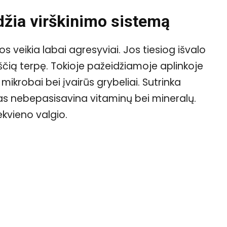
idžia virškinimo sistemą
s veikia labai agresyviai. Jos tiesiog išvalo
tuščią terpę. Tokioje pažeidžiamoje aplinkoje
ikrobai bei įvairūs grybeliai. Sutrinka
s nebepasisavina vitaminų bei mineralų.
kvieno valgio.