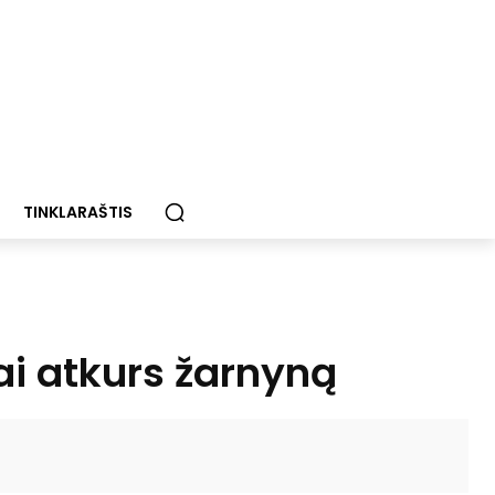
TINKLARAŠTIS
tai atkurs žarnyną
Paštu
Spausdinti
Viber