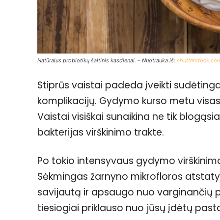
Natūralus probiotikų šaltinis kasdienai. – Nuotrauka iš:
shutterstock.co
Stiprūs vaistai padeda įveikti sudėting
komplikacijų. Gydymo kurso metu visas 
Vaistai visiškai sunaikina ne tik blogąsi
bakterijas virškinimo trakte.
Po tokio intensyvaus gydymo virškinimo
Sėkmingas žarnyno mikrofloros atstaty
savijautą ir apsaugo nuo varginančių p
tiesiogiai priklauso nuo jūsų įdėtų past