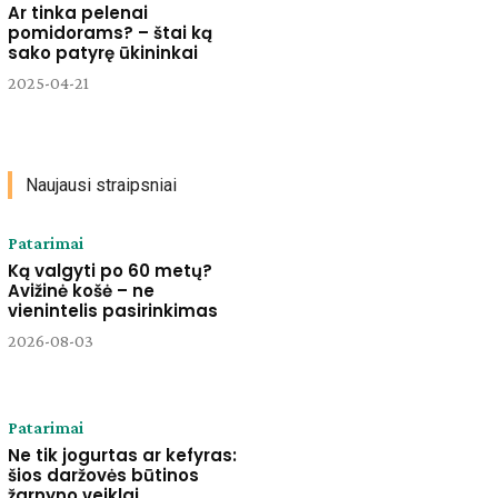
Ar tinka pelenai
pomidorams? – štai ką
sako patyrę ūkininkai
2025-04-21
Naujausi straipsniai
Patarimai
Ką valgyti po 60 metų?
Avižinė košė – ne
vienintelis pasirinkimas
2026-08-03
Patarimai
Ne tik jogurtas ar kefyras:
šios daržovės būtinos
žarnyno veiklai