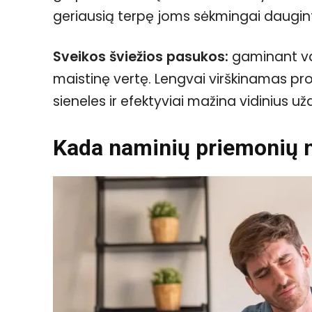
geriausią terpę joms sėkmingai daugint
Sveikos šviežios pasukos:
gaminant varš
maistinę vertę. Lengvai virškinamas pr
sieneles ir efektyviai mažina vidinius u
Kada naminių priemonių