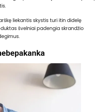
is.
kę liekantis skystis turi itin didelę
oduktas švelniai padengia skrandžio
ždegimus.
 nebepakanka