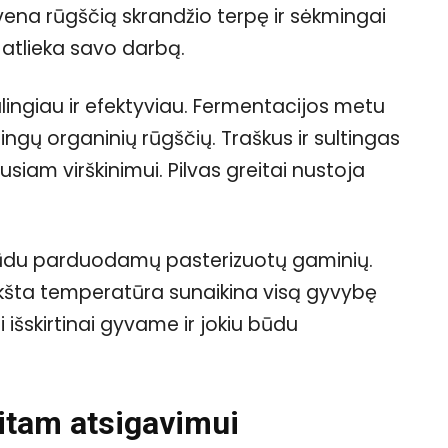
vena rūgščią skrandžio terpę ir sėkmingai
 atlieka savo darbą.
alingiau ir efektyviau. Fermentacijos metu
rtingų organinių rūgščių. Traškus ir sultingas
siam virškinimui. Pilvas greitai nustoja
būdu parduodamų pasterizuotų gaminių.
kšta temperatūra sunaikina visą gyvybę
i išskirtinai gyvame ir jokiu būdu
eitam atsigavimui