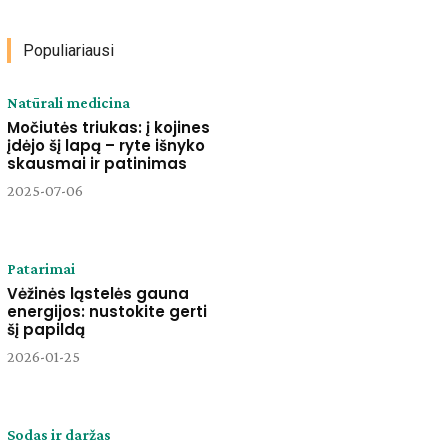
Populiariausi
Natūrali medicina
Močiutės triukas: į kojines
įdėjo šį lapą – ryte išnyko
skausmai ir patinimas
2025-07-06
Patarimai
Vėžinės ląstelės gauna
energijos: nustokite gerti
šį papildą
2026-01-25
Sodas ir daržas