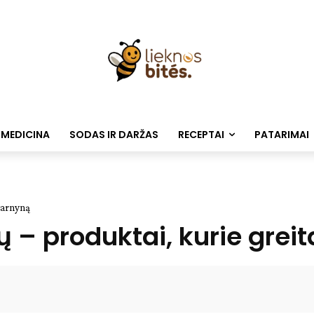
 MEDICINA
SODAS IR DARŽAS
RECEPTAI
PATARIMAI
 žarnyną
ų – produktai, kurie grei
Facebook
WhatsApp