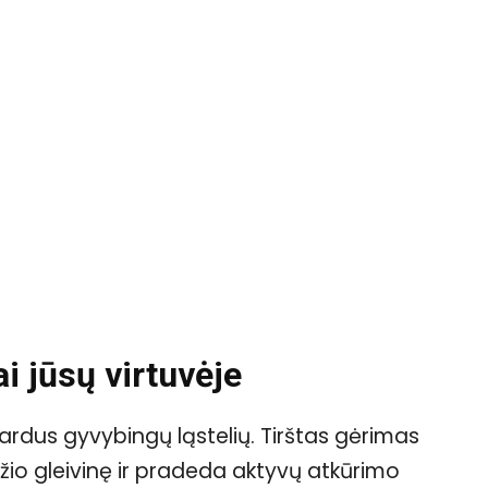
ai jūsų virtuvėje
jardus gyvybingų ląstelių. Tirštas gėrimas
žio gleivinę ir pradeda aktyvų atkūrimo