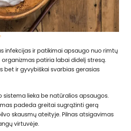
m
as infekcijas ir patikimai apsaugo nuo rimtų
organizmas patiria labai didelį stresą.
as bet ir gyvybiškai svarbias gerasias
 sistema lieka be natūralios apsaugos.
mas padeda greitai sugrąžinti gerą
ilvo skausmų ateityje. Pilnas atsigavimas
angų virtuvėje.