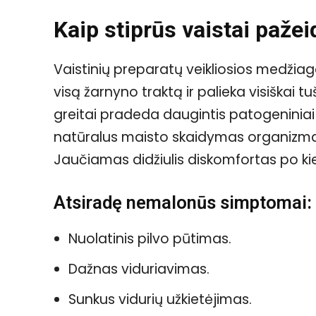
Kaip stiprūs vaistai paže
Vaistinių preparatų veikliosios medžiago
visą žarnyno traktą ir palieka visiškai 
greitai pradeda daugintis patogeniniai m
natūralus maisto skaidymas organizma
Jaučiamas didžiulis diskomfortas po kie
Atsiradę nemalonūs simptomai:
Nuolatinis pilvo pūtimas.
Dažnas viduriavimas.
Sunkus vidurių užkietėjimas.