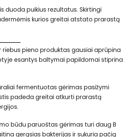
s duoda puikius rezultatus. Skirtingi
adermėmis kurios greitai atstato prarastą
ir riebus pieno produktas gausiai aprūpina
tyje esantys baltymai papildomai stiprina
raliai fermentuotas gėrimas pasižymi
ystis padeda greitai atkurti prarastą
rgijos.
imo būdu paruoštas gėrimas turi daug B
tina gerąsias bakterijas ir sukuria pačią