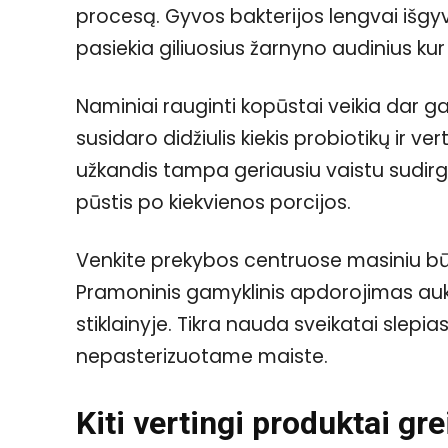
procesą. Gyvos bakterijos lengvai išgy
pasiekia giliuosius žarnyno audinius kur
Naminiai rauginti kopūstai veikia dar g
susidaro didžiulis kiekis probiotikų ir ve
užkandis tampa geriausiu vaistu sudirgu
pūstis po kiekvienos porcijos.
Venkite prekybos centruose masiniu 
Pramoninis gamyklinis apdorojimas au
stiklainyje. Tikra nauda sveikatai slepias
nepasterizuotame maiste.
Kiti vertingi produktai gr