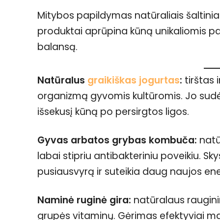
Mitybos papildymas natūraliais šaltiniai
produktai aprūpina kūną unikaliomis p
balansą.
Natūralus
graikiškas jogurtas
:
tirštas 
organizmą gyvomis kultūromis. Jo sudė
išsekusį kūną po persirgtos ligos.
Gyvas arbatos grybas kombuča:
natū
labai stipriu antibakteriniu poveikiu. Sk
pusiausvyrą ir suteikia daug naujos ene
Naminė ruginė gira:
natūralaus raugin
grupės vitaminų. Gėrimas efektyviai mai