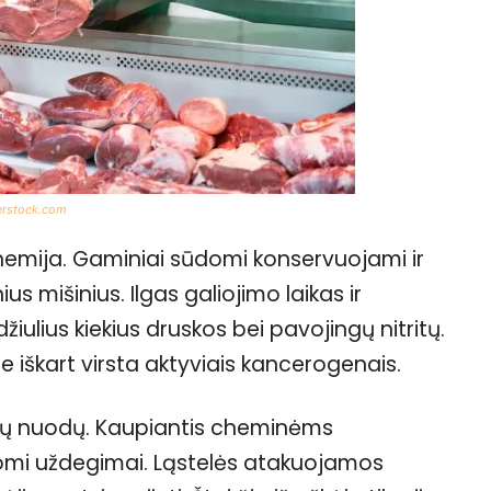
erstock.com
hemija. Gaminiai sūdomi konservuojami ir
 mišinius. Ilgas galiojimo laikas ir
iulius kiekius druskos bei pavojingų nitritų.
te iškart virsta aktyviais kancerogenais.
tų nuodų. Kaupiantis cheminėms
mi uždegimai. Ląstelės atakuojamos