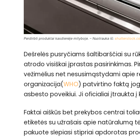
Perdirbti produktai kasdienėje mityboje. – Nuotrauka iš:
shutterstock.c
Dešrelės pusryčiams šaltibarščiai su rū
atrodo visiškai įprastas pasirinkimas. 
vežimėlius net nesusimąstydami apie re
organizacija(
WHO
) patvirtino faktą jo
asbesto poveikiui. Ji oficialiai įtraukta
Faktai aiškūs bet prekybos centrai tolia
etiketės su užrašais apie natūralumą tė
pakuote slepiasi stipriai apdorotas pro