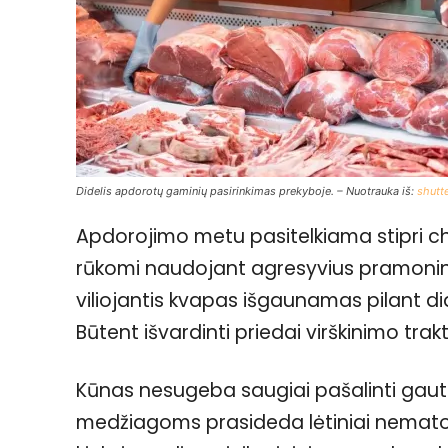
Didelis apdorotų gaminių pasirinkimas prekyboje. – Nuotrauka iš:
shutt
Apdorojimo metu pasitelkiama stipri c
rūkomi naudojant agresyvius pramoninius
viliojantis kvapas išgaunamas pilant didž
Būtent išvardinti priedai virškinimo trak
Kūnas nesugeba saugiai pašalinti gau
medžiagoms prasideda lėtiniai nemato