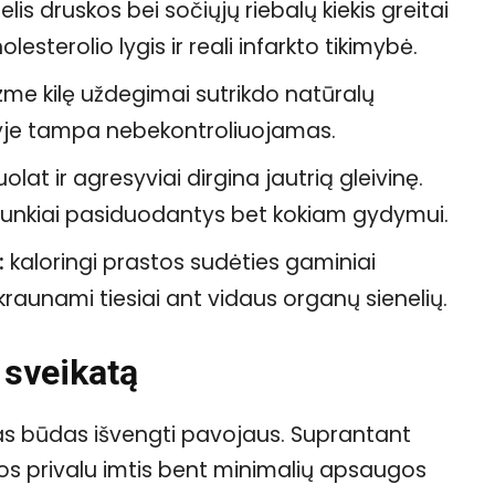
elis druskos bei sočiųjų riebalų kiekis greitai
esterolio lygis ir reali infarkto tikimybė.
me kilę uždegimai sutrikdo natūralų
aujyje tampa nebekontroliuojamas.
uolat ir agresyviai dirgina jautrią gleivinę.
i sunkiai pasiduodantys bet kokiam gydymui.
:
kaloringi prastos sudėties gaminiai
raunami tiesiai ant vidaus organų sienelių.
 sveikatą
as būdas išvengti pavojaus. Suprantant
lios privalu imtis bent minimalių apsaugos