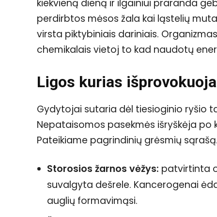
kiekvieną dieną ir ilgainiui praranda gebė
perdirbtos mėsos žala kai ląstelių mut
virsta piktybiniais dariniais. Organizm
chemikalais vietoj to kad naudotų energ
Ligos kurias išprovokuoja
Gydytojai sutaria dėl tiesioginio ryšio 
Nepataisomos pasekmės išryškėja po k
Pateikiame pagrindinių grėsmių sąrašą
Storosios žarnos vėžys:
patvirtinta o
suvalgyta dešrele. Kancerogenai ėda 
auglių formavimąsi.