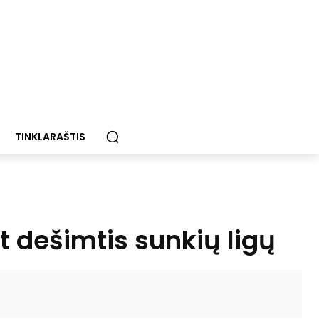
TINKLARAŠTIS
 dešimtis sunkių ligų
Paštu
Spausdinti
Viber