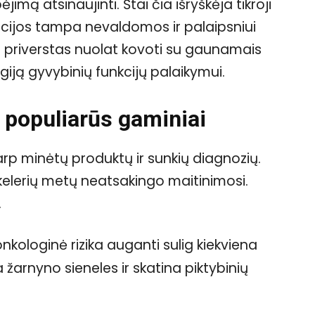
jimą atsinaujinti. Štai čia išryškėja tikroji
acijos tampa nevaldomos ir palaipsniui
as priverstas nuolat kovoti su gaunamais
iją gyvybinių funkcijų palaikymui.
 populiarūs gaminiai
tarp minėtų produktų ir sunkių diagnozių.
elerių metų neatsakingo maitinimosi.
.
nkologinė rizika auganti sulig kiekviena
žarnyno sieneles ir skatina piktybinių