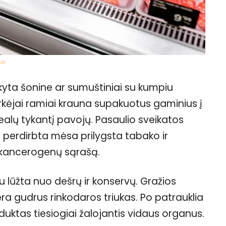
om
kyta šonine ar sumuštiniai su kumpiu
Pirkėjai ramiai krauna supakuotus gaminius į
alų tykantį pavojų. Pasaulio sveikatos
g perdirbta mėsa prilygsta tabako ir
 į kancerogenų sąrašą.
u lūžta nuo dešrų ir konservų. Gražios
ra gudrus rinkodaros triukas. Po patrauklia
duktas tiesiogiai žalojantis vidaus organus.