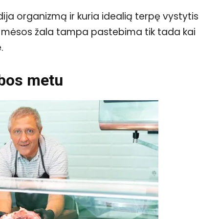
ija organizmą ir kuria idealią terpę vystytis
s mėsos žala tampa pastebima tik tada kai
.
bos metu