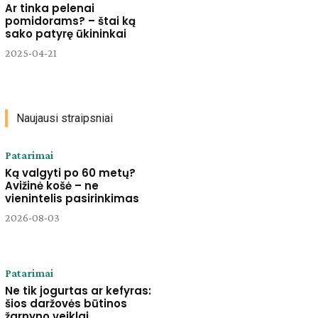
Ar tinka pelenai
pomidorams? – štai ką
sako patyrę ūkininkai
2025-04-21
Naujausi straipsniai
Patarimai
Ką valgyti po 60 metų?
Avižinė košė – ne
vienintelis pasirinkimas
2026-08-03
Patarimai
Ne tik jogurtas ar kefyras:
šios daržovės būtinos
žarnyno veiklai