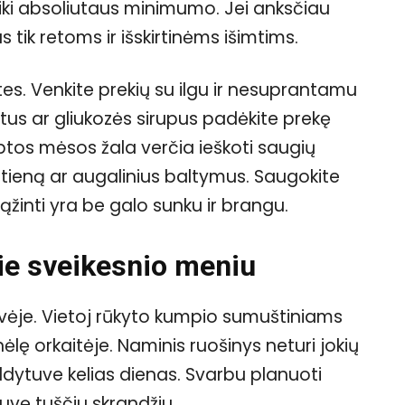
 iki absoliutaus minimumo. Jei anksčiau
s tik retoms ir išskirtinėms išimtims.
iketes. Venkite prekių su ilgu ir nesuprantamu
tus ar gliukozės sirupus padėkite prekę
rbtos mėsos žala verčia ieškoti saugių
štieną ar augalinius baltymus. Saugokite
žinti yra be galo sunku ir brangu.
rie sveikesnio meniu
vėje. Vietoj rūkyto kumpio sumuštiniams
nėlę orkaitėje. Naminis ruošinys neturi jokių
šaldytuve kelias dienas. Svarbu planuoti
otuvę tuščiu skrandžiu.