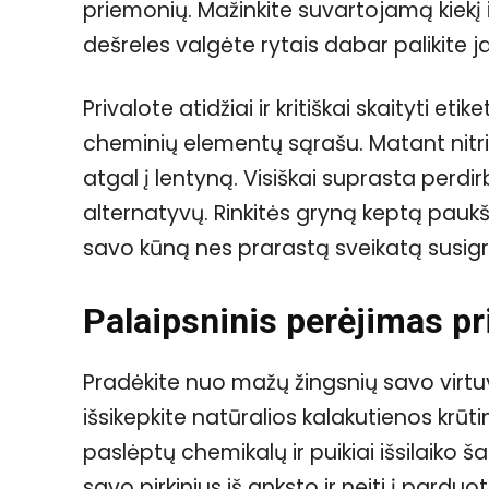
priemonių. Mažinkite suvartojamą kiekį
dešreles valgėte rytais dabar palikite ja
Privalote atidžiai ir kritiškai skaityti et
cheminių elementų sąrašu. Matant nitri
atgal į lentyną. Visiškai suprasta perdi
alternatyvų. Rinkitės gryną keptą pauk
savo kūną nes prarastą sveikatą susigrą
Palaipsninis perėjimas p
Pradėkite nuo mažų žingsnių savo virtu
išsikepkite natūralios kalakutienos krūti
paslėptų chemikalų ir puikiai išsilaiko 
savo pirkinius iš anksto ir neiti į pardu