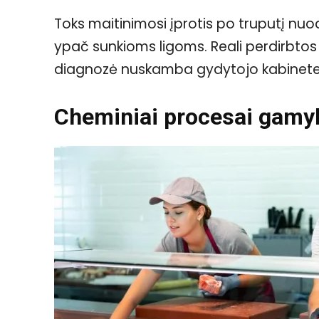
Toks maitinimosi įprotis po truputį nuod
ypač sunkioms ligoms. Reali perdirbto
diagnozė nuskamba gydytojo kabinete
Cheminiai procesai gamy