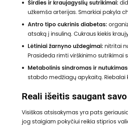
Širdies ir kraujagyslių sutrikimai:
did
užkemša arterijas. Smarkiai pakyla chol
Antro tipo cukrinis diabetas:
organiz
atsaką į insuliną. Cukraus kiekis kr
Lėtiniai žarnyno uždegimai:
nitritai n
Prasideda rimti virškinimo sutrikima
Metabolinis sindromas ir nutukimas
stabdo medžiagų apykaitą. Riebalai k
Reali išeitis saugant savo
Visiškas atsisakymas yra pats geriausi
jog staigiam pokyčiui reikia stiprios va