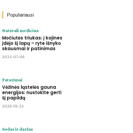
Populiariausi
Natūrali medicina
Močiutės triukas: į kojines
įdėjo šį lapą – ryte išnyko
skausmai ir patinimas
2025-07-06
Patarimai
Vėžinės ląstelės gauna
energijos: nustokite gerti
šį papildą
2026-01-25
Sodas ir daržas