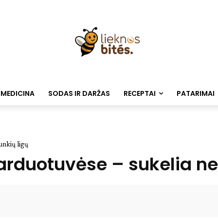
 MEDICINA
SODAS IR DARŽAS
RECEPTAI
PATARIMAI
unkių ligų
arduotuvėse – sukelia net
Facebook
WhatsApp