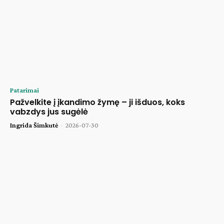
Patarimai
Pažvelkite į įkandimo žymę – ji išduos, koks
vabzdys jus sugėlė
Ingrida Šimkutė
-
2026-07-30