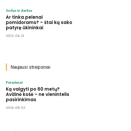
Sodas ir daržas
Ar tinka pelenai
pomidorams? – štai ką sako
patyrę ūkininkai
2025-04-21
Naujausi straipsniai
Patarimai
Ką valgyti po 60 metų?
Avižinė košė – ne vienintelis
pasirinkimas
2026-08-03