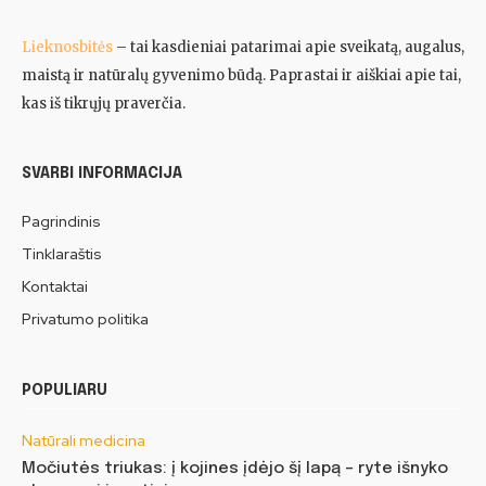
Lieknosbitės
– tai kasdieniai patarimai apie sveikatą, augalus,
maistą ir natūralų gyvenimo būdą. Paprastai ir aiškiai apie tai,
kas iš tikrųjų praverčia.
SVARBI INFORMACIJA
Pagrindinis
Tinklaraštis
Kontaktai
Privatumo politika
POPULIARU
Natūrali medicina
Močiutės triukas: į kojines įdėjo šį lapą – ryte išnyko