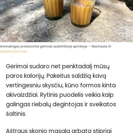
Aromatingas prieskoninis gėrimas autentiškoje aplinkoje. – Nuotrauka iš:
shutterstock.com
Gėrimai sudaro net penktadalį mūsų
paros kalorijų. Pakeitus saldžią kavą
vertingesniu skysčiu, kūno formos kinta
akivaizdžiai. Rytinis puodelis veikia kaip
galingas riebalų degintojas ir sveikatos
šaltinis.
Aštraus skonio masala arbata stipriai