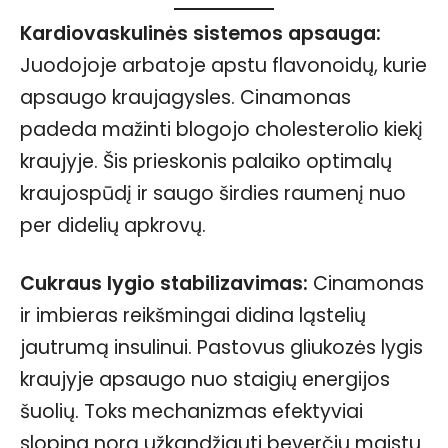
Kardiovaskulinės sistemos apsauga:
Juodojoje arbatoje apstu flavonoidų, kurie
apsaugo kraujagysles. Cinamonas
padeda mažinti blogojo cholesterolio kiekį
kraujyje. Šis prieskonis palaiko optimalų
kraujospūdį ir saugo širdies raumenį nuo
per didelių apkrovų.
Cukraus lygio stabilizavimas:
Cinamonas
ir imbieras reikšmingai didina ląstelių
jautrumą insulinui. Pastovus gliukozės lygis
kraujyje apsaugo nuo staigių energijos
šuolių. Toks mechanizmas efektyviai
slopina norą užkandžiauti beverčiu maistu