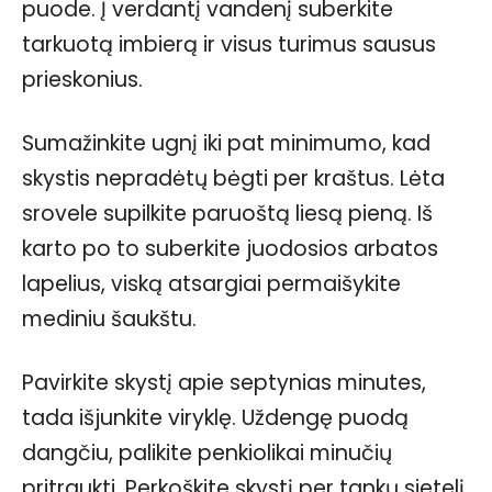
puode. Į verdantį vandenį suberkite
tarkuotą imbierą ir visus turimus sausus
prieskonius.
Sumažinkite ugnį iki pat minimumo, kad
skystis nepradėtų bėgti per kraštus. Lėta
srovele supilkite paruoštą liesą pieną. Iš
karto po to suberkite juodosios arbatos
lapelius, viską atsargiai permaišykite
mediniu šaukštu.
Pavirkite skystį apie septynias minutes,
tada išjunkite viryklę. Uždengę puodą
dangčiu, palikite penkiolikai minučių
pritraukti. Perkoškite skystį per tankų sietelį.