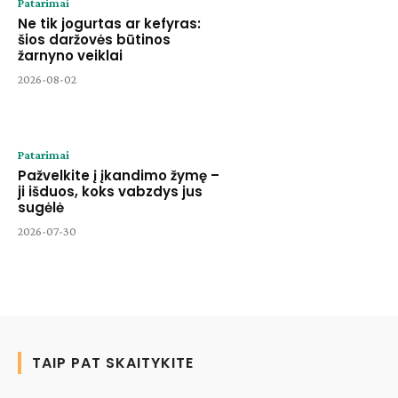
Patarimai
Ne tik jogurtas ar kefyras:
šios daržovės būtinos
žarnyno veiklai
2026-08-02
Patarimai
Pažvelkite į įkandimo žymę –
ji išduos, koks vabzdys jus
sugėlė
2026-07-30
TAIP PAT SKAITYKITE