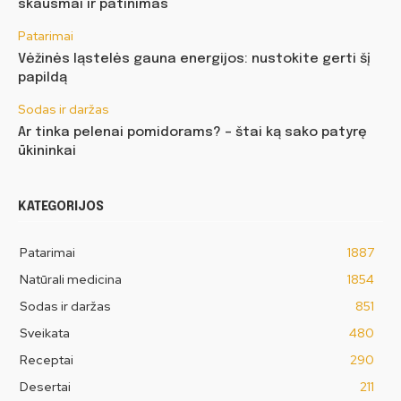
skausmai ir patinimas
Patarimai
Vėžinės ląstelės gauna energijos: nustokite gerti šį
papildą
Sodas ir daržas
Ar tinka pelenai pomidorams? – štai ką sako patyrę
ūkininkai
KATEGORIJOS
Patarimai
1887
Natūrali medicina
1854
Sodas ir daržas
851
Sveikata
480
Receptai
290
Desertai
211