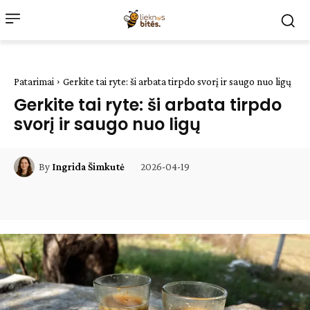
Patarimai
Gerkite tai ryte: ši arbata tirpdo svorį ir saugo nuo ligų
Gerkite tai ryte: ši arbata tirpdo
svorį ir saugo nuo ligų
2026-04-19
By
Ingrida Šimkutė
Facebook
WhatsApp
Paštu
Sp