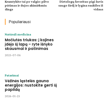
Kramtykite tai po valgio: pilvo
Dietologų favoritas: pigi žuvis
pūtimas ir dujos akimirksniu
saugo širdį ir lygina raukšles iš
dings
vidaus
Populiariausi
Natūrali medicina
Močiutės triukas: į kojines
įdėjo šį lapą – ryte išnyko
skausmai ir patinimas
2025-07-06
Patarimai
Vėžinės ląstelės gauna
energijos: nustokite gerti šį
papildą
2026-01-25