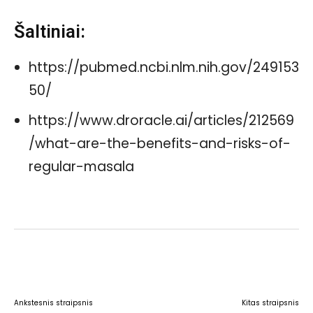
Šaltiniai:
https://pubmed.ncbi.nlm.nih.gov/249153
50/
https://www.droracle.ai/articles/212569
/what-are-the-benefits-and-risks-of-
regular-masala
Facebook
WhatsApp
Paštu
Sp
Ankstesnis straipsnis
Kitas straipsnis