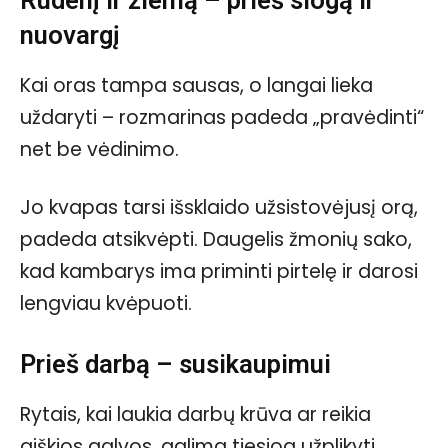
nuovargį
Kai oras tampa sausas, o langai lieka
uždaryti – rozmarinas padeda „pravėdinti“
net be vėdinimo.
Jo kvapas tarsi išsklaido užsistovėjusį orą,
padeda atsikvėpti. Daugelis žmonių sako,
kad kambarys ima priminti pirtelę ir darosi
lengviau kvėpuoti.
Prieš darbą – susikaupimui
Rytais, kai laukia darbų krūva ar reikia
aiškios galvos, galima tiesiog užplikyti