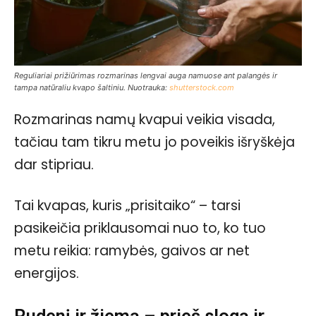
Reguliariai prižiūrimas rozmarinas lengvai auga namuose ant palangės ir
tampa natūraliu kvapo šaltiniu. Nuotrauka:
shutterstock.com
Rozmarinas namų kvapui veikia visada,
tačiau tam tikru metu jo poveikis išryškėja
dar stipriau.
Tai kvapas, kuris „prisitaiko“ – tarsi
pasikeičia priklausomai nuo to, ko tuo
metu reikia: ramybės, gaivos ar net
energijos.
Rudenį ir žiemą – prieš slogą ir