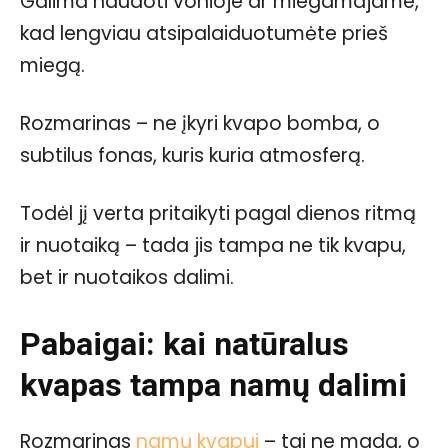
Galima naudoti vonioje ar miegamajame,
kad lengviau atsipalaiduotumėte prieš
miegą.
Rozmarinas – ne įkyri kvapo bomba, o
subtilus fonas, kuris kuria atmosferą.
Todėl jį verta pritaikyti pagal dienos ritmą
ir nuotaiką – tada jis tampa ne tik kvapu,
bet ir nuotaikos dalimi.
Pabaigai: kai natūralus
kvapas tampa namų dalimi
Rozmarinas
namų kvapui
– tai ne mada, o