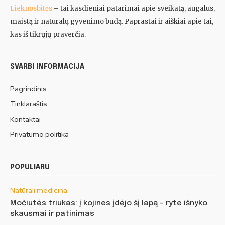
Lieknosbitės
– tai kasdieniai patarimai apie sveikatą, augalus,
maistą ir natūralų gyvenimo būdą. Paprastai ir aiškiai apie tai,
kas iš tikrųjų praverčia.
SVARBI INFORMACIJA
Pagrindinis
Tinklaraštis
Kontaktai
Privatumo politika
POPULIARU
Natūrali medicina
Močiutės triukas: į kojines įdėjo šį lapą – ryte išnyko
skausmai ir patinimas