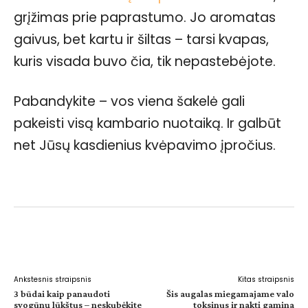
grįžimas prie paprastumo. Jo aromatas
gaivus, bet kartu ir šiltas – tarsi kvapas,
kuris visada buvo čia, tik nepastebėjote.
Pabandykite – vos viena šakelė gali
pakeisti visą kambario nuotaiką. Ir galbūt
net Jūsų kasdienius kvėpavimo įpročius.
Facebook
WhatsApp
Paštu
Sp
Ankstesnis straipsnis
Kitas straipsnis
3 būdai kaip panaudoti
Šis augalas miegamajame valo
svogūnų lūkštus – neskubėkite
toksinus ir naktį gamina