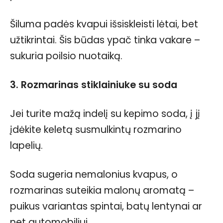
Šiluma padės kvapui išsiskleisti lėtai, bet
užtikrintai. Šis būdas ypač tinka vakare –
sukuria poilsio nuotaiką.
3. Rozmarinas stiklainiuke su soda
Jei turite mažą indelį su kepimo soda, į jį
įdėkite keletą susmulkintų rozmarino
lapelių.
Soda sugeria nemalonius kvapus, o
rozmarinas suteikia malonų aromatą –
puikus variantas spintai, batų lentynai ar
net automobiliui.