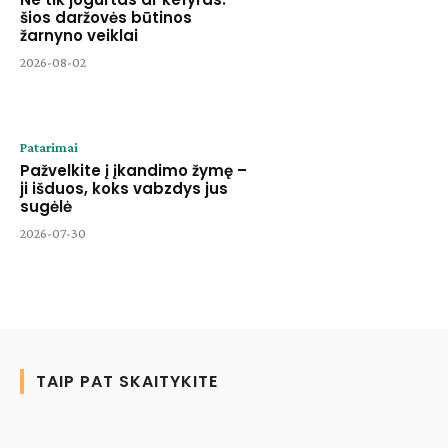
šios daržovės būtinos
žarnyno veiklai
2026-08-02
Patarimai
Pažvelkite į įkandimo žymę –
ji išduos, koks vabzdys jus
sugėlė
2026-07-30
TAIP PAT SKAITYKITE