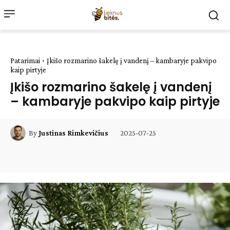
Patarimai
Įkišo rozmarino šakelę į vandenį – kambaryje pakvipo
kaip pirtyje
Įkišo rozmarino šakelę į vandenį
– kambaryje pakvipo kaip pirtyje
2025-07-25
By
Justinas Rimkevičius
Facebook
WhatsApp
Paštu
Sp