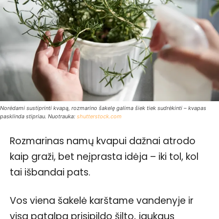
Norėdami sustiprinti kvapą, rozmarino šakelę galima šiek tiek sudrėkinti – kvapas
pasklinda stipriau. Nuotrauka:
shutterstock.com
Rozmarinas namų kvapui dažnai atrodo
kaip graži, bet neįprasta idėja – iki tol, kol
tai išbandai pats.
Vos viena šakelė karštame vandenyje ir
visa patalpa prisipildo šilto, jaukaus