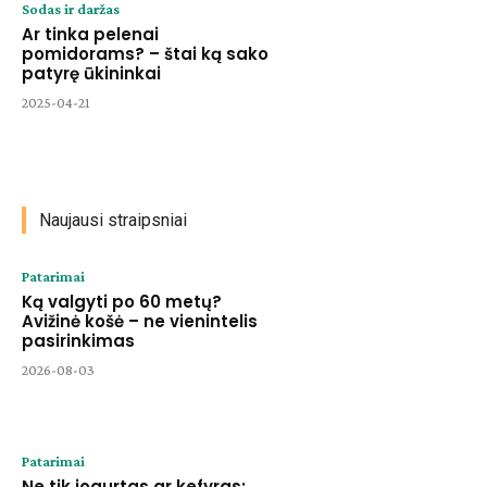
Sodas ir daržas
Ar tinka pelenai
pomidorams? – štai ką sako
patyrę ūkininkai
2025-04-21
Naujausi straipsniai
Patarimai
Ką valgyti po 60 metų?
Avižinė košė – ne vienintelis
pasirinkimas
2026-08-03
Patarimai
Ne tik jogurtas ar kefyras: