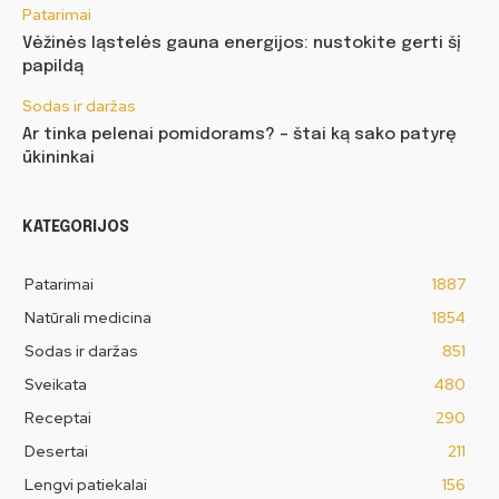
Patarimai
Vėžinės ląstelės gauna energijos: nustokite gerti šį
papildą
Sodas ir daržas
Ar tinka pelenai pomidorams? – štai ką sako patyrę
ūkininkai
KATEGORIJOS
Patarimai
1887
Natūrali medicina
1854
Sodas ir daržas
851
Sveikata
480
Receptai
290
Desertai
211
Lengvi patiekalai
156