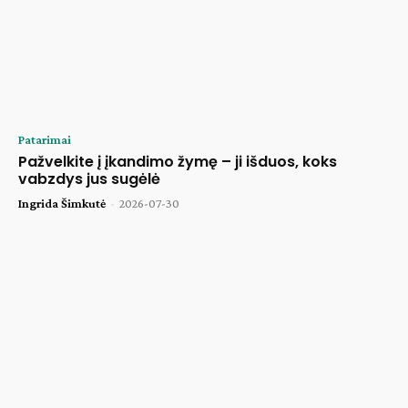
Patarimai
Pažvelkite į įkandimo žymę – ji išduos, koks
vabzdys jus sugėlė
Ingrida Šimkutė
-
2026-07-30