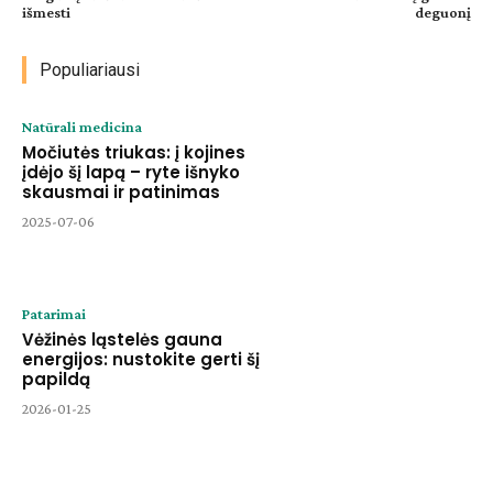
išmesti
deguonį
Populiariausi
Natūrali medicina
Močiutės triukas: į kojines
įdėjo šį lapą – ryte išnyko
skausmai ir patinimas
2025-07-06
Patarimai
Vėžinės ląstelės gauna
energijos: nustokite gerti šį
papildą
2026-01-25