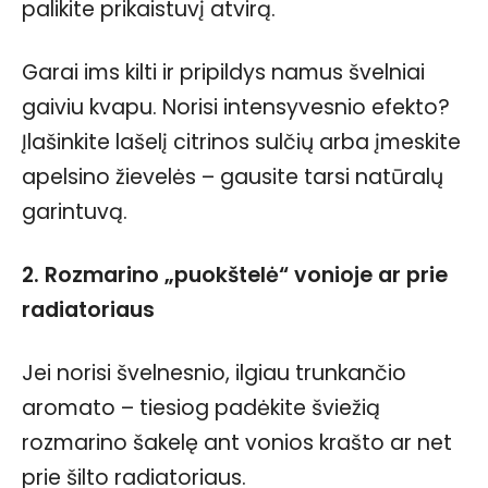
palikite prikaistuvį atvirą.
Garai ims kilti ir pripildys namus švelniai
gaiviu kvapu. Norisi intensyvesnio efekto?
Įlašinkite lašelį citrinos sulčių arba įmeskite
apelsino žievelės – gausite tarsi natūralų
garintuvą.
2. Rozmarino „puokštelė“ vonioje ar prie
radiatoriaus
Jei norisi švelnesnio, ilgiau trunkančio
aromato – tiesiog padėkite šviežią
rozmarino šakelę ant vonios krašto ar net
prie šilto radiatoriaus.