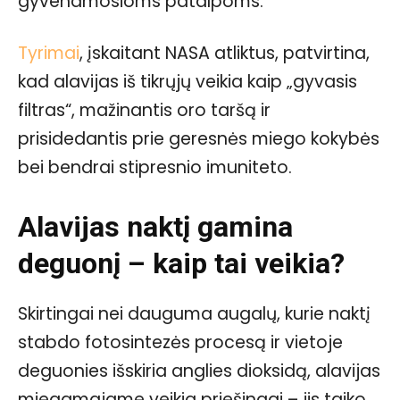
gyvenamosioms patalpoms.
Tyrimai
, įskaitant NASA atliktus, patvirtina,
kad alavijas iš tikrųjų veikia kaip „gyvasis
filtras“, mažinantis oro taršą ir
prisidedantis prie geresnės miego kokybės
bei bendrai stipresnio imuniteto.
Alavijas naktį gamina
deguonį – kaip tai veikia?
Skirtingai nei dauguma augalų, kurie naktį
stabdo fotosintezės procesą ir vietoje
deguonies išskiria anglies dioksidą, alavijas
miegamajame veikia priešingai – jis taiko