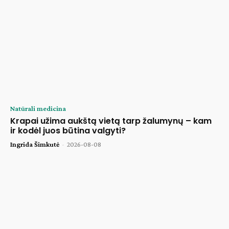
Natūrali medicina
Krapai užima aukštą vietą tarp žalumynų – kam
ir kodėl juos būtina valgyti?
Ingrida Šimkutė
-
2026-08-08