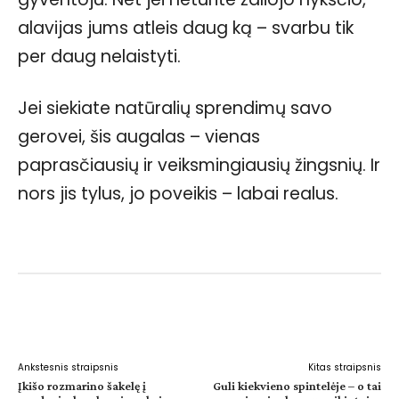
alavijas jums atleis daug ką – svarbu tik
per daug nelaistyti.
Jei siekiate natūralių sprendimų savo
gerovei, šis augalas – vienas
paprasčiausių ir veiksmingiausių žingsnių. Ir
nors jis tylus, jo poveikis – labai realus.
Facebook
WhatsApp
Paštu
Sp
Ankstesnis straipsnis
Kitas straipsnis
Įkišo rozmarino šakelę į
Guli kiekvieno spintelėje – o tai