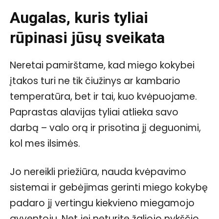
Augalas, kuris tyliai
rūpinasi jūsų sveikata
Neretai pamirštame, kad miego kokybei
įtakos turi ne tik čiužinys ar kambario
temperatūra, bet ir tai, kuo kvėpuojame.
Paprastas alavijas tyliai atlieka savo
darbą – valo orą ir prisotina jį deguonimi,
kol mes ilsimės.
Jo nereikli priežiūra, nauda kvėpavimo
sistemai ir gebėjimas gerinti miego kokybę
padaro jį vertingu kiekvieno miegamojo
gyventoju. Net jei neturite žaliojo nykščio,