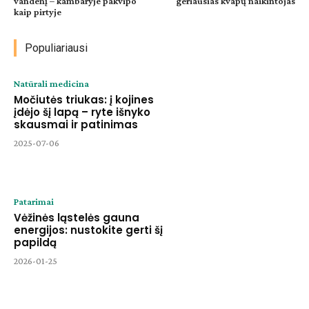
vandenį – kambaryje pakvipo
geriausias kvapų naikintojas
kaip pirtyje
Populiariausi
Natūrali medicina
Močiutės triukas: į kojines
įdėjo šį lapą – ryte išnyko
skausmai ir patinimas
2025-07-06
Patarimai
Vėžinės ląstelės gauna
energijos: nustokite gerti šį
papildą
2026-01-25