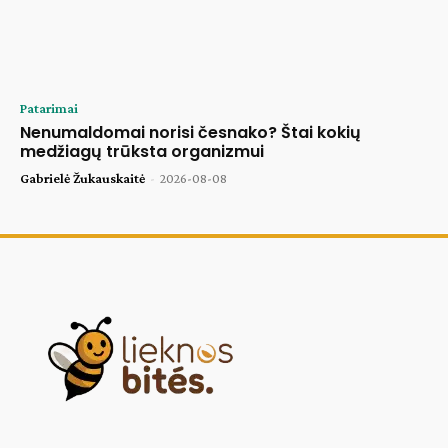
Patarimai
Nenumaldomai norisi česnako? Štai kokių
medžiagų trūksta organizmui
Gabrielė Žukauskaitė
-
2026-08-08