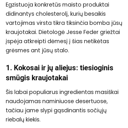
Egzistuoja konkretūs maisto produktai
didinantys cholesterolį, kurių besaikis
vartojimas virsta tikra tiksinčia bomba jūsų
kraujotakai. Dietologė Jesse Feder griežtai
įspėja atkreipti dėmesį į šias netikėtas
grėsmes ant jūsų stalo.
1. Kokosai ir jų aliejus: tiesioginis
smūgis kraujotakai
Šis labai populiarus ingredientas masiškai
naudojamas naminiuose desertuose,
tačiau jame slypi gąsdinantis sočiųjų
riebalų kiekis.