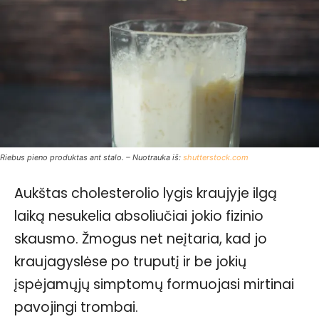
Riebus pieno produktas ant stalo. – Nuotrauka iš:
shutterstock.com
Aukštas cholesterolio lygis kraujyje ilgą
laiką nesukelia absoliučiai jokio fizinio
skausmo. Žmogus net neįtaria, kad jo
kraujagyslėse po truputį ir be jokių
įspėjamųjų simptomų formuojasi mirtinai
pavojingi trombai.