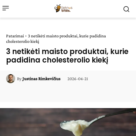
Patarimai
3 netikėti maisto produktai, kurie padidina
cholesterolio kiekį
3 netikėti maisto produktai, kurie
padidina cholesterolio kiekį
2026-04-21
By
Justinas Rimkevičius
Facebook
WhatsApp
Paštu
Sp