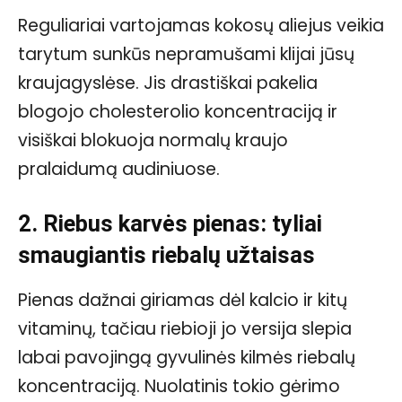
Reguliariai vartojamas kokosų aliejus veikia
tarytum sunkūs nepramušami klijai jūsų
kraujagyslėse. Jis drastiškai pakelia
blogojo cholesterolio koncentraciją ir
visiškai blokuoja normalų kraujo
pralaidumą audiniuose.
2. Riebus karvės pienas: tyliai
smaugiantis riebalų užtaisas
Pienas dažnai giriamas dėl kalcio ir kitų
vitaminų, tačiau riebioji jo versija slepia
labai pavojingą gyvulinės kilmės riebalų
koncentraciją. Nuolatinis tokio gėrimo