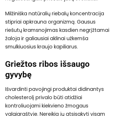
Milžiniška natūralių riebalų koncentracija
stipriai apkrauna organizmą. Gausus
riešutų kramsnojimas kasdien negrįžtamai
žaloja ir galiausiai aklinai užkemša
smulkiuosius kraujo kapiliarus.
Griežtos ribos išsaugo
gyvybę
Išvardinti pavojingi produktai didinantys
cholesterolį privalo būti atidžiai
kontroliuojami kiekvieno žmogaus
valgiaraštyje. Nereikia jų atsisakyti visam