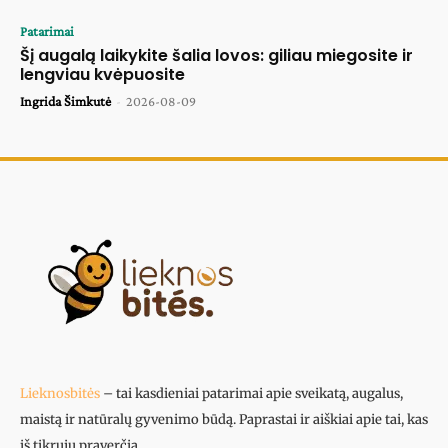
Patarimai
Šį augalą laikykite šalia lovos: giliau miegosite ir
lengviau kvėpuosite
Ingrida Šimkutė
-
2026-08-09
Lieknosbitės
– tai kasdieniai patarimai apie sveikatą, augalus,
maistą ir natūralų gyvenimo būdą. Paprastai ir aiškiai apie tai, kas
iš tikrųjų praverčia.