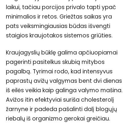
laikui, tačiau porcijos privalo tapti ypač
minimalios ir retos. Griežtas saikas yra
pats veiksmingiausias būdas išvengti
staigios kraujotakos sistemos griūties.
Kraujagyslių būklę galima apčiuopiamai
pagerinti pasitelkus skubią mitybos
pagalbą. Tyrimai rodo, kad intensyvus
paprastų avižų valgymas bent dvi dienas
iš eilės veikia kaip galinga valymo mašina.
Avižos itin efektyviai suriša cholesterolį
žarnyne ir padeda pašalinti dalį blogųjų
riebalų iš organizmo gerokai greičiau.