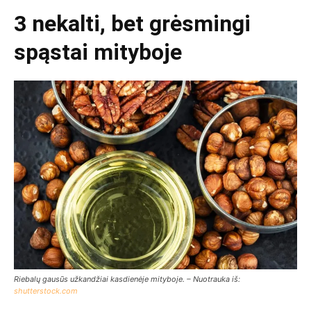
3 nekalti, bet grėsmingi
spąstai mityboje
Riebalų gausūs užkandžiai kasdienėje mityboje. – Nuotrauka iš:
shutterstock.com