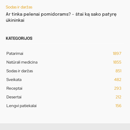
Sodas ir daržas
Ar tinka pelenai pomidorams? – štai ką sako patyrę
ūkininkai
KATEGORIJOS
Patarimai
1897
Natūrali medicina
1855
Sodas ir daržas
851
Sveikata
482
Receptai
293
Desertai
212
Lengvi patiekalai
156