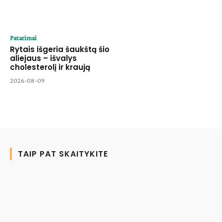
Patarimai
Rytais išgeria šaukštą šio
aliejaus – išvalys
cholesterolį ir kraują
2026-08-09
TAIP PAT SKAITYKITE