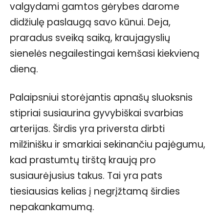
valgydami gamtos gėrybes darome
didžiulę paslaugą savo kūnui. Deja,
praradus sveiką saiką, kraujagyslių
sienelės negailestingai kemšasi kiekvieną
dieną.
Palaipsniui storėjantis apnašų sluoksnis
stipriai susiaurina gyvybiškai svarbias
arterijas. Širdis yra priversta dirbti
milžinišku ir smarkiai sekinančiu pajėgumu,
kad prastumtų tirštą kraują pro
susiaurėjusius takus. Tai yra pats
tiesiausias kelias į negrįžtamą širdies
nepakankamumą.