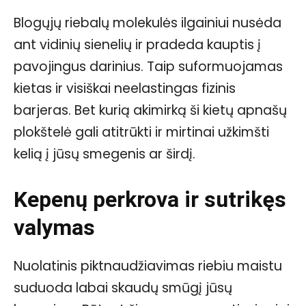
Blogųjų riebalų molekulės ilgainiui nusėda
ant vidinių sienelių ir pradeda kauptis į
pavojingus darinius. Taip suformuojamas
kietas ir visiškai neelastingas fizinis
barjeras. Bet kurią akimirką ši kietų apnašų
plokštelė gali atitrūkti ir mirtinai užkimšti
kelią į jūsų smegenis ar širdį.
Kepenų perkrova ir sutrikęs
valymas
Nuolatinis piktnaudžiavimas riebiu maistu
suduoda labai skaudų smūgį jūsų