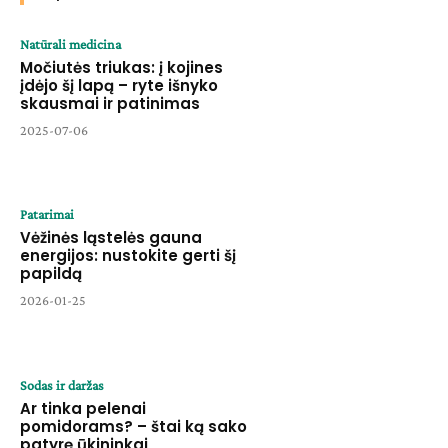
Natūrali medicina
Močiutės triukas: į kojines
įdėjo šį lapą – ryte išnyko
skausmai ir patinimas
2025-07-06
Patarimai
Vėžinės ląstelės gauna
energijos: nustokite gerti šį
papildą
2026-01-25
Sodas ir daržas
Ar tinka pelenai
pomidorams? – štai ką sako
patyrę ūkininkai