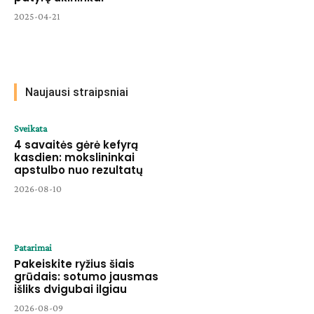
2025-04-21
Naujausi straipsniai
Sveikata
4 savaitės gėrė kefyrą
kasdien: mokslininkai
apstulbo nuo rezultatų
2026-08-10
Patarimai
Pakeiskite ryžius šiais
grūdais: sotumo jausmas
išliks dvigubai ilgiau
2026-08-09