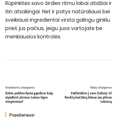
Rūpinkitės savo širdies ritmu labai atidžiai ir
itin atsakingai. Net ir patys natūraliausi bei
sveikiausi ingredientai virsta galingu ginklu
prieš jus pačius, jeigu juos vartojate be
menkiausios kontrolės.
Facebook
WhatsApp
Paštu
Sp
Ankstesnis straipsnis
Kitas straipsnis
Erkės palikta žymė gąsdina: kaip
Pažiūrėkite į savo liežuvį: 10
atpažinti pirmus Laimo ligos
ženklų kad jūsų kūnas jau pilnas
simptomus?
toksinų
Populiariausi