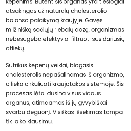
kepenims. Būtent šis organas yra tiesiogiai
atsakingas už natūralų cholesterolio
balanso palaikymą kraujyje. Gavęs
milžinišką sočiųjų riebalų dozę, organizmas
nebesugeba efektyviai filtruoti susidariusių
atliekų.
Sutrikus kepenų veiklai, blogasis
cholesterolis nepašalinamas iš organizmo,
o lieka cirkuliuoti kraujotakos sistemoje. Šis
procesas lėtai dusina visus vidaus
organus, atimdamas iš jų gyvybiškai
svarbų deguonį. Visiškas išsekimas tampa
tik laiko klausimu.