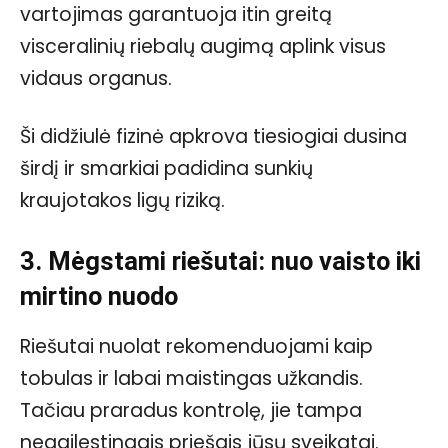
vartojimas garantuoja itin greitą
visceralinių riebalų augimą aplink visus
vidaus organus.
Ši didžiulė fizinė apkrova tiesiogiai dusina
širdį ir smarkiai padidina sunkių
kraujotakos ligų riziką.
3. Mėgstami riešutai: nuo vaisto iki
mirtino nuodo
Riešutai nuolat rekomenduojami kaip
tobulas ir labai maistingas užkandis.
Tačiau praradus kontrolę, jie tampa
negailestingais priešais jūsų sveikatai.