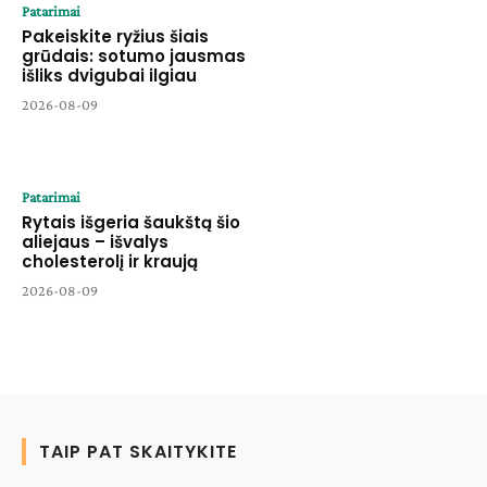
Patarimai
Pakeiskite ryžius šiais
grūdais: sotumo jausmas
išliks dvigubai ilgiau
2026-08-09
Patarimai
Rytais išgeria šaukštą šio
aliejaus – išvalys
cholesterolį ir kraują
2026-08-09
TAIP PAT SKAITYKITE