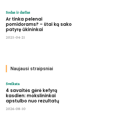
Sodas ir daržas
Ar tinka pelenai
pomidorams? – štai ką sako
patyrę ūkininkai
2025-04-21
Naujausi straipsniai
Sveikata
4 savaitės gėrė kefyrą
kasdien: mokslininkai
apstulbo nuo rezultatų
2026-08-10