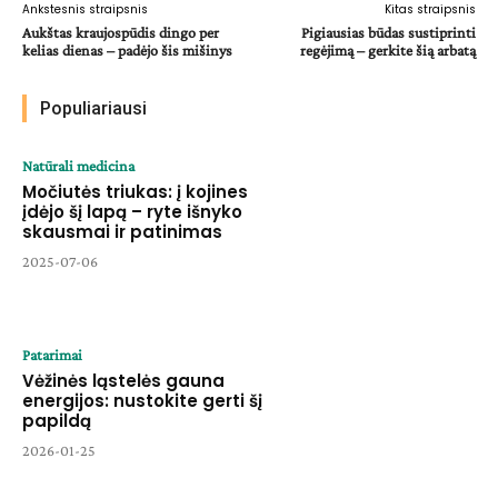
Ankstesnis straipsnis
Kitas straipsnis
Aukštas kraujospūdis dingo per
Pigiausias būdas sustiprinti
kelias dienas – padėjo šis mišinys
regėjimą – gerkite šią arbatą
Populiariausi
Natūrali medicina
Močiutės triukas: į kojines
įdėjo šį lapą – ryte išnyko
skausmai ir patinimas
2025-07-06
Patarimai
Vėžinės ląstelės gauna
energijos: nustokite gerti šį
papildą
2026-01-25