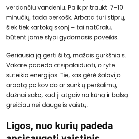
verdančiu vandeniu. Palik pritraukti 7–10
minučių, tada perkošk. Arbata turi stiprų,
šiek tiek kartoką skonį – tai natūralu,
būtent jame slypi gydomasis poveikis.
Geriausia ją gerti šiltą, mažais gurkšniais.
Vakare padeda atsipalaiduoti, o ryte
suteikia energijos. Tie, kas gėrė šalavijo
arbatą po kovido ar sunkių peršalimų,
dažnai sako, kad ji atgaivina kūną ir balsą
greičiau nei daugelis vaistų.
Ligos, nuo kurių padeda
apsisaugoti vaistinis