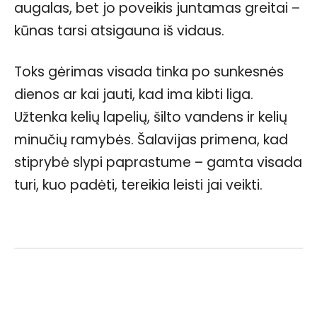
augalas, bet jo poveikis juntamas greitai –
kūnas tarsi atsigauna iš vidaus.
Toks gėrimas visada tinka po sunkesnės
dienos ar kai jauti, kad ima kibti liga.
Užtenka kelių lapelių, šilto vandens ir kelių
minučių ramybės. Šalavijas primena, kad
stiprybė slypi paprastume – gamta visada
turi, kuo padėti, tereikia leisti jai veikti.
Facebook
WhatsApp
Paštu
Sp