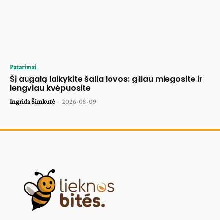
Patarimai
Šį augalą laikykite šalia lovos: giliau miegosite ir
lengviau kvėpuosite
Ingrida Šimkutė
-
2026-08-09