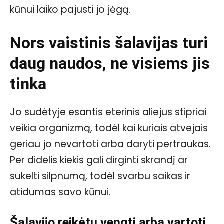
kūnui laiko pajusti jo jėgą.
Nors vaistinis šalavijas turi
daug naudos, ne visiems jis
tinka
Jo sudėtyje esantis eterinis aliejus stipriai
veikia organizmą, todėl kai kuriais atvejais
geriau jo nevartoti arba daryti pertraukas.
Per didelis kiekis gali dirginti skrandį ar
sukelti silpnumą, todėl svarbu saikas ir
atidumas savo kūnui.
Šalavijo reikėtų vengti arba vartoti