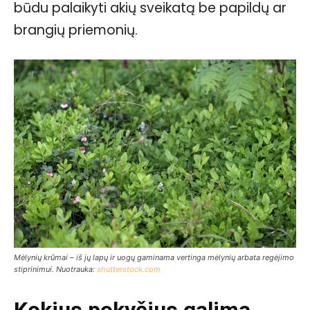
būdu palaikyti akių sveikatą be papildų ar
brangių priemonių.
Mėlynių krūmai – iš jų lapų ir uogų gaminama vertinga mėlynių arbata regėjimo
stiprinimui. Nuotrauka:
shutterstock.com
Kokius pokyčius galima