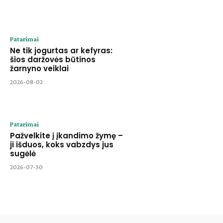
Patarimai
Ne tik jogurtas ar kefyras:
šios daržovės būtinos
žarnyno veiklai
2026-08-02
Patarimai
Pažvelkite į įkandimo žymę –
ji išduos, koks vabzdys jus
sugėlė
2026-07-30