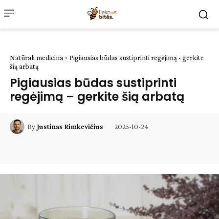
Natūrali medicina
Pigiausias būdas sustiprinti regėjimą - gerkite
šią arbatą
Pigiausias būdas sustiprinti
regėjimą – gerkite šią arbatą
2025-10-24
By
Justinas Rimkevičius
Facebook
WhatsApp
Paštu
Sp