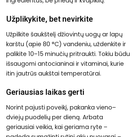
ingredientus, be priedų ir kvapiklių.
Užplikykite, bet nevirkite
Užpilkite šaukštelį džiovintų uogų ar lapų
karštu (apie 80 °C) vandeniu, uždenkite ir
palikite 10–15 minučių pritraukti. Tokiu būdu
išsaugomi antocianinai ir vitaminai, kurie
itin jautrūs aukštai temperatūrai.
Geriausias laikas gerti
Norint pajusti poveikį, pakanka vieno–
dviejų puodelių per dieną. Arbata
geriausiai veikia, kai geriama ryte –
padeda sumažinti rytinį akių nuovargį –