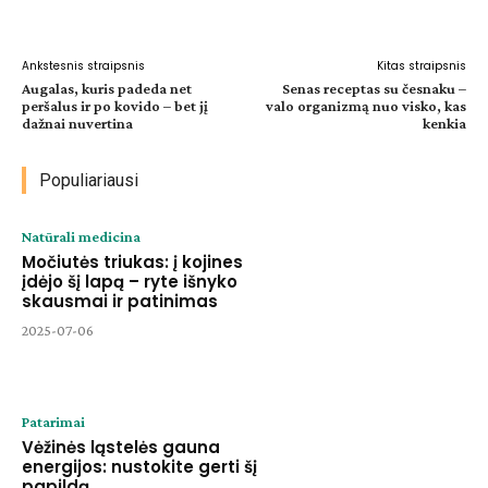
Facebook
WhatsApp
Paštu
Sp
Ankstesnis straipsnis
Kitas straipsnis
Augalas, kuris padeda net
Senas receptas su česnaku –
peršalus ir po kovido – bet jį
valo organizmą nuo visko, kas
dažnai nuvertina
kenkia
Populiariausi
Natūrali medicina
Močiutės triukas: į kojines
įdėjo šį lapą – ryte išnyko
skausmai ir patinimas
2025-07-06
Patarimai
Vėžinės ląstelės gauna
energijos: nustokite gerti šį
papildą