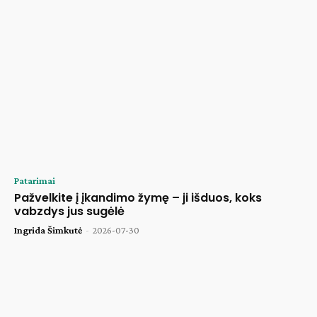
Patarimai
Pažvelkite į įkandimo žymę – ji išduos, koks
vabzdys jus sugėlė
Ingrida Šimkutė
-
2026-07-30