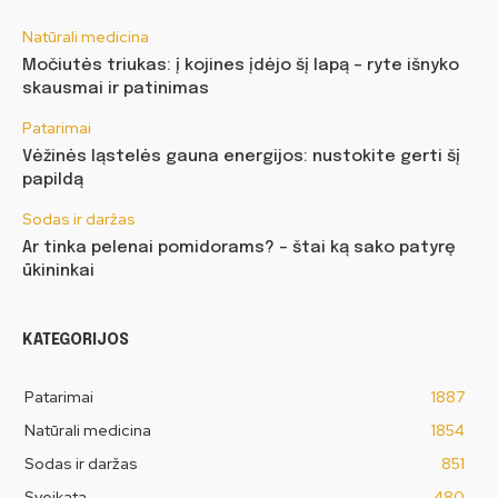
Natūrali medicina
Močiutės triukas: į kojines įdėjo šį lapą – ryte išnyko
skausmai ir patinimas
Patarimai
Vėžinės ląstelės gauna energijos: nustokite gerti šį
papildą
Sodas ir daržas
Ar tinka pelenai pomidorams? – štai ką sako patyrę
ūkininkai
KATEGORIJOS
Patarimai
1887
Natūrali medicina
1854
Sodas ir daržas
851
Sveikata
480