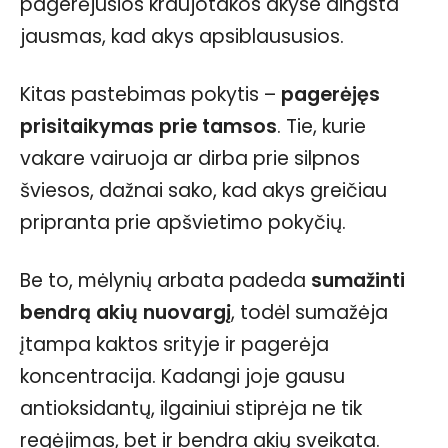
pagerėjusios kraujotakos akyse dingsta
jausmas, kad akys apsiblaususios.
Kitas pastebimas pokytis –
pagerėjęs
prisitaikymas prie tamsos
. Tie, kurie
vakare vairuoja ar dirba prie silpnos
šviesos, dažnai sako, kad akys greičiau
pripranta prie apšvietimo pokyčių.
Be to, mėlynių arbata padeda
sumažinti
bendrą akių nuovargį
, todėl sumažėja
įtampa kaktos srityje ir pagerėja
koncentracija. Kadangi joje gausu
antioksidantų, ilgainiui stiprėja ne tik
regėjimas, bet ir bendra akių sveikata.