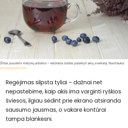
Šiltas puodelis mėlynių arbatos – natūralus būdas palaikyti akių sveikatą. Nuotrauka:
shutterstock.com
Regėjimas silpsta tyliai – dažnai net
nepastebime, kaip akis ima varginti ryškios
šviesos, ilgiau sėdint prie ekrano atsiranda
sausumo jausmas, o vakare kontūrai
tampa blankesni.