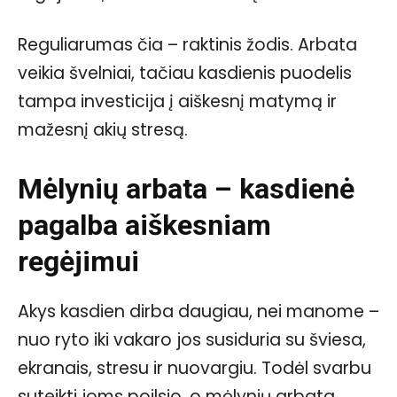
Reguliarumas čia – raktinis žodis. Arbata
veikia švelniai, tačiau kasdienis puodelis
tampa investicija į aiškesnį matymą ir
mažesnį akių stresą.
Mėlynių arbata – kasdienė
pagalba aiškesniam
regėjimui
Akys kasdien dirba daugiau, nei manome –
nuo ryto iki vakaro jos susiduria su šviesa,
ekranais, stresu ir nuovargiu. Todėl svarbu
suteikti joms poilsio, o mėlynių arbata