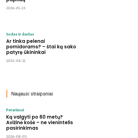
2026-01-25
Sodas ir daržas
Ar tinka pelenai
pomidorams? – štai ką sako
patyrę ūkininkai
2025-04-21
Naujausi straipsniai
Patarimai
Ką valgyti po 60 metų?
Avižinė košė – ne vienintelis
pasirinkimas
2026-08-03