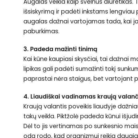
Augalas veikia kaip švelnus diuretikas. Ta
išsiskyrimą ir padėti inkstams lengviau p
augalas dažnai vartojamas tada, kai j
paburkimas.
3. Padeda mažinti tinimą
Kai kūne kaupiasi skysčiai, tai dažnai m
lipikas gali padėti sumažinti tokį sunk
paprastai nėra staigus, bet vartojant pr
4. Liaudiškai vadinamas kraują valan
Kraują valantis poveikis liaudyje dažnia
takų veikla. Piktžolė padeda kūnui išjudi
Dėl to jis vertinamas po sunkesnio mai
oda rodo, kad organizmui reikia daugi