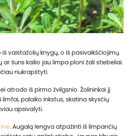
š vaistažolių knygų, o iš pasivaikščiojimų.
 ar šuns kailio jau limpa ploni žali stiebeliai.
eičiau nukrapštyti.
ei atrodo iš pirmo žvilgsnio. Žolininkai jį
limfai, palaiko inkstus, skatina skysčių
iau apsivalyti.
rine
. Augalą lengva atpažinti iš limpančių