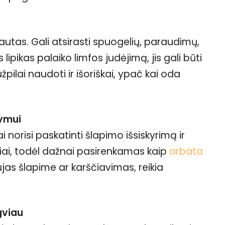
utas. Gali atsirasti spuogelių, paraudimų,
lipikas palaiko limfos judėjimą, jis gali būti
žpilai naudoti ir išoriškai, ypač kai oda
kymui
 norisi paskatinti šlapimo išsiskyrimą ir
lniai, todėl dažnai pasirenkamas kaip
arbata
ujas šlapime ar karščiavimas, reikia
gviau