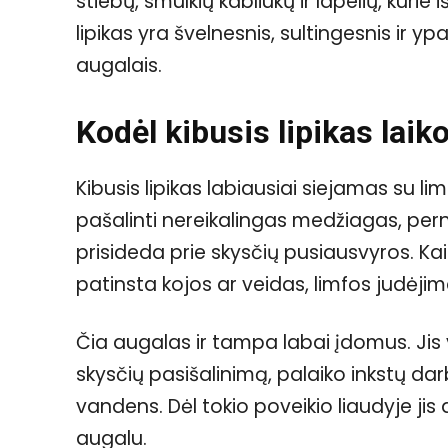
stiebų, smulkių kabliukų ir lapelių, kurie
lipikas yra švelnesnis, sultingesnis ir 
augalais.
Kodėl kibusis lipikas lai
Kibusis lipikas labiausiai siejamas su l
pašalinti nereikalingas medžiagas, pern
prisideda prie skysčių pusiausvyros. Kai
patinsta kojos ar veidas, limfos judėjim
Čia augalas ir tampa labai įdomus. Jis v
skysčių pasišalinimą, palaiko inkstų dar
vandens. Dėl tokio poveikio liaudyje jis
augalu.