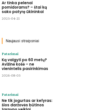
Ar tinka pelenai
pomidorams? – štai ką
sako patyrę ūkininkai
2025-04-21
Naujausi straipsniai
Patarimai
Ką valgyti po 60 metų?
Avižinė košė – ne
vienintelis pasirinkimas
2026-08-03
Patarimai
Ne tik jogurtas ar kefyras:
šios daržovės būtinos
žarnyno veiklai