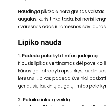
Naudinga piktžolė nėra greitas vaistas n
augalas, kuris tinka tada, kai norisi le
švaresnės odos ir ramesnės savijautos
Lipiko nauda
1. Padeda palaikyti limfos judėjimą
Kibusis lipikas vertinamas dėl poveikio l
kūnas gali atrodyti apsunkęs, audiniuo
lėtesnė. Lipikas padeda švelniai paskati
geriausių laukinių augalų limfos palaiky
2. Palaiko inkstų veiklą