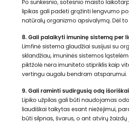
Po sunkesnio, sotesnio maisto laikotarp
lipikas gali padėti grąžinti lengvumo poj
natūralų organizmo apsivalymą. Dėl to j
8. Gali palaikyti imuninę sistemą per l
Limfinė sistema glaudžiai susijusi su o
sklandžiau, imuninės sistemos ląstelėms 
piktžolė nėra imuniteto stipriklis kaip vi
vertingu augalu bendram atsparumui.
9. Gali raminti sudirgusią odą išoriškai
Lipiko užpilas gali būti naudojamas o
liaudiškai taikytas esant niežėjimui, pa
būti silpnas, švarus, o ant atvirų žaizdų