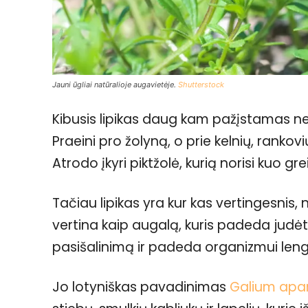
Jauni ūgliai natūralioje augavietėje.
Shutterstock
Kibusis lipikas daug kam pažįstamas ne i
Praeini pro žolyną, o prie kelnių, rankovių
Atrodo įkyri piktžolė, kurią norisi kuo gr
Tačiau lipikas yra kur kas vertingesnis, n
vertina kaip augalą, kuris padeda judėti 
pasišalinimą ir padeda organizmui lengv
Jo lotyniškas pavadinimas
Galium apa