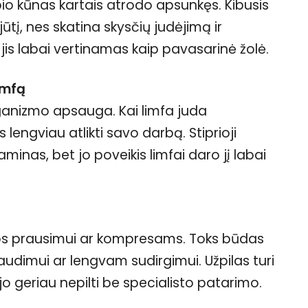
io kūnas kartais atrodo apsunkęs. Kibusis
ūtį, nes skatina skysčių judėjimą ir
is labai vertinamas kaip pavasarinė žolė.
imfą
rganizmo apsauga. Kai limfa juda
lengviau atlikti savo darbą. Stiprioji
taminas, bet jo poveikis limfai daro jį labai
dos prausimui ar kompresams. Toks būdas
raudimui ar lengvam sudirgimui. Užpilas turi
 jo geriau nepilti be specialisto patarimo.