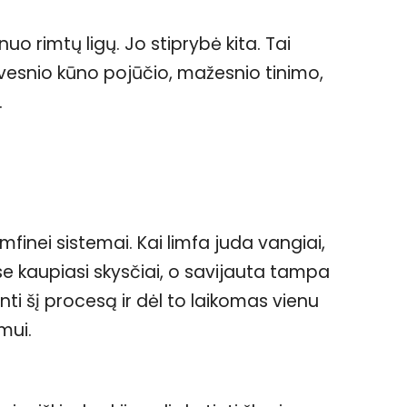
uo rimtų ligų. Jo stiprybė kita. Tai
ngvesnio kūno pojūčio, mažesnio tinimo,
.
imfinei sistemai. Kai limfa juda vangiai,
se kaupiasi skysčiai, o savijauta tampa
nti šį procesą ir dėl to laikomas vienu
mui.