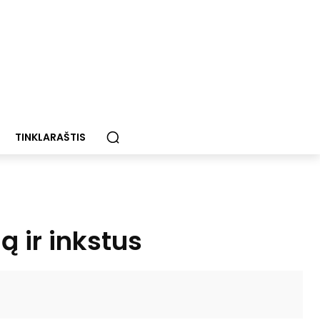
TINKLARAŠTIS
ą ir inkstus
Paštu
Spausdinti
Viber