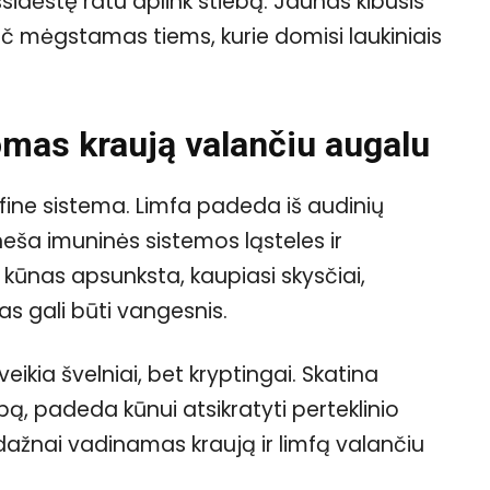
 išsidėstę ratu aplink stiebą. Jaunas kibusis
ypač mėgstamas tiems, kurie domisi laukiniais
komas kraują valančiu augalu
imfine sistema. Limfa padeda iš audinių
eša imuninės sistemos ląsteles ir
 kūnas apsunksta, kaupiasi skysčiai,
as gali būti vangesnis.
eikia švelniai, bet kryptingai. Skatina
bą, padeda kūnui atsikratyti perteklinio
 dažnai vadinamas kraują ir limfą valančiu