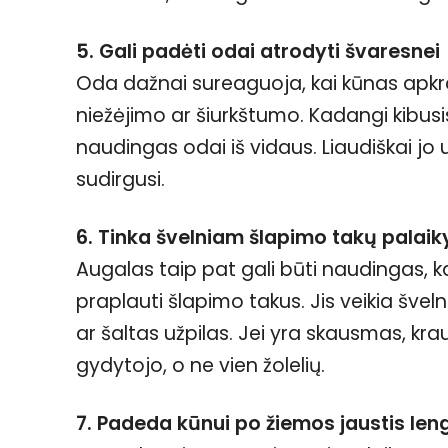
5. Gali padėti odai atrodyti švaresnei
Oda dažnai sureaguoja, kai kūnas apkra
niežėjimo ar šiurkštumo. Kadangi kibusis 
naudingas odai iš vidaus. Liaudiškai jo u
sudirgusi.
6. Tinka švelniam šlapimo takų palai
Augalas taip pat gali būti naudingas, kai
praplauti šlapimo takus. Jis veikia šve
ar šaltas užpilas. Jei yra skausmas, kra
gydytojo, o ne vien žolelių.
7. Padeda kūnui po žiemos jaustis len