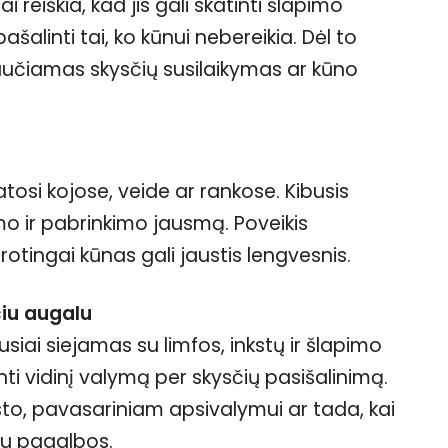
i reiškia, kad jis gali skatinti šlapimo
ašalinti tai, ko kūnui nebereikia. Dėl to
aučiamas skysčių susilaikymas ar kūno
atosi kojose, veide ar rankose. Kibusis
umo ir pabrinkimo jausmą. Poveikis
otingai kūnas gali jaustis lengvesnis.
čiu augalu
usiai siejamas su limfos, inkstų ir šlapimo
nti vidinį valymą per skysčių pasišalinimą.
sto, pavasariniam apsivalymui ar tada, kai
au pagalbos.