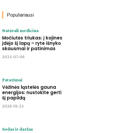
Populiariausi
Natūrali medicina
Močiutės triukas: į kojines
įdėjo šį lapą – ryte išnyko
skausmai ir patinimas
2025-07-06
Patarimai
Vėžinės ląstelės gauna
energijos: nustokite gerti
šį papildą
2026-01-25
Sodas ir daržas