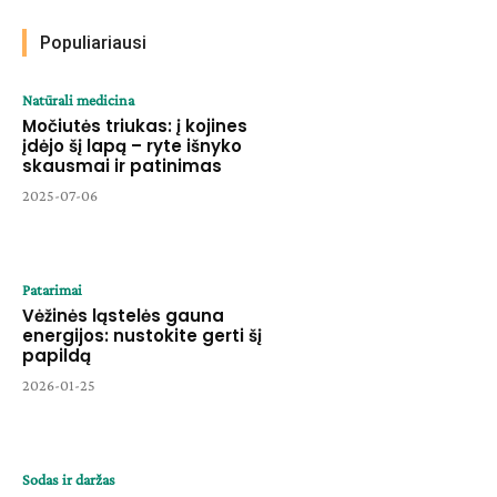
Populiariausi
Natūrali medicina
Močiutės triukas: į kojines
įdėjo šį lapą – ryte išnyko
skausmai ir patinimas
2025-07-06
Patarimai
Vėžinės ląstelės gauna
energijos: nustokite gerti šį
papildą
2026-01-25
Sodas ir daržas