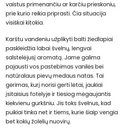
vaistus primenančiu ar karčiu prieskoniu,
prie kurio reikia priprasti. Čia situacija
visiškai kitokia.
Karštu vandeniu užplikyti balti žiedlapiai
paskleidžia labai švelnų, lengvai
salstelėjusį aromatą. Jame galima
pajausti vos pastebimas vanilės bei
natūralaus pievų medaus natas. Tai
gėrimas, kurį norisi gerti lėtai, jaukiai
įsitaisius fotelyje ir tiesiog mėgaujantis
kiekvienu gurkšniu. Jis toks švelnus, kad
puikiai tinka net ir tiems, kurie šiaip vengia
bet kokių žolelių nuovirų.