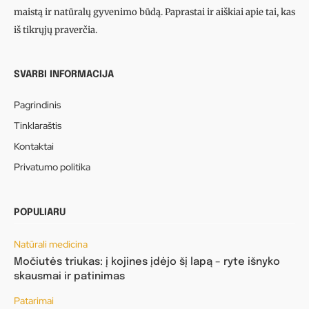
maistą ir natūralų gyvenimo būdą. Paprastai ir aiškiai apie tai, kas
iš tikrųjų praverčia.
SVARBI INFORMACIJA
Pagrindinis
Tinklaraštis
Kontaktai
Privatumo politika
POPULIARU
Natūrali medicina
Močiutės triukas: į kojines įdėjo šį lapą – ryte išnyko
skausmai ir patinimas
Patarimai