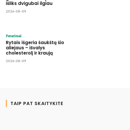
išliks dvigubai ilgiau
2026-08-09
Patarimai
Rytais išgeria šaukštą šio
aliejaus – išvalys
cholesterolį ir kraują
2026-08-09
TAIP PAT SKAITYKITE