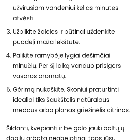
užvirusiam vandeniui kelias minutes
atvėsti.
Užpilkite žoleles ir būtinai uždenkite
puodelį maža lėkštute.
Palikite ramybėje lygiai dešimčiai
minučių. Per šį laiką vanduo prisigers
vasaros aromatų.
Gėrimą nukoškite. Skoniui praturtinti
idealiai tiks šaukštelis natūralaus
medaus arba plonas griežinėlis citrinos.
Šildanti, kvepianti ir be galo jauki baltųjų
dobilų arbata neabejotinai taps jūsų