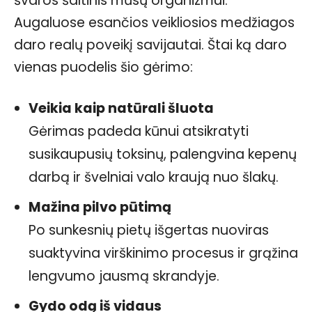
švaros šaltinis mūsų organizmui.
Augaluose esančios veikliosios medžiagos
daro realų poveikį savijautai. Štai ką daro
vienas puodelis šio gėrimo:
Veikia kaip natūrali šluota
Gėrimas padeda kūnui atsikratyti
susikaupusių toksinų, palengvina kepenų
darbą ir švelniai valo kraują nuo šlakų.
Mažina pilvo pūtimą
Po sunkesnių pietų išgertas nuoviras
suaktyvina virškinimo procesus ir grąžina
lengvumo jausmą skrandyje.
Gydo odą iš vidaus