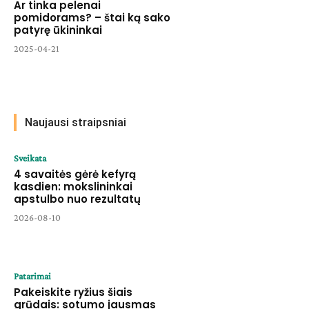
Ar tinka pelenai
pomidorams? – štai ką sako
patyrę ūkininkai
2025-04-21
Naujausi straipsniai
Sveikata
4 savaitės gėrė kefyrą
kasdien: mokslininkai
apstulbo nuo rezultatų
2026-08-10
Patarimai
Pakeiskite ryžius šiais
grūdais: sotumo jausmas