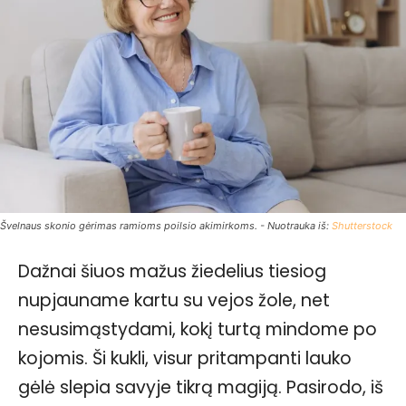
Švelnaus skonio gėrimas ramioms poilsio akimirkoms. - Nuotrauka iš:
Shutterstock
Dažnai šiuos mažus žiedelius tiesiog
nupjauname kartu su vejos žole, net
nesusimąstydami, kokį turtą mindome po
kojomis. Ši kukli, visur pritampanti lauko
gėlė slepia savyje tikrą magiją. Pasirodo, iš