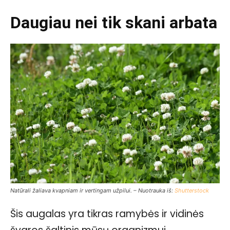
Daugiau nei tik skani arbata
Natūrali žaliava kvapniam ir vertingam užpilui. – Nuotrauka iš:
Shutterstock
Šis augalas yra tikras ramybės ir vidinės