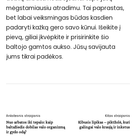
mėgstamiausiu atradimu. Tai paprastas,
bet labai veiksmingas būdas kasdien
padaryti kažką gero savo kūnui. Išeikite į
pievą, giliai įkvėpkite ir prisirinkite šio
baltojo gamtos aukso. Jūsų savijauta
jums tikrai padėkos.
Facebook
WhatsApp
Paštu
Sp
Ankstesnis straipsnis
Kitas straipsnis
Nuo arbatos iki tepalo: kaip
Kibusis lipikas – piktžolė, kuri
baltažiedis dobilas valo organizmą
galingai valo kraują ir inkstus
ir gydo odą?