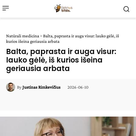
Natūrali medicina
Balta, paprasta ir auga visur: lauko gėlė, iš
kurios išeina geriausia arbata
Balta, paprasta ir auga visur:
lauko gėlė, iš kurios išeina
geriausia arbata
2026-06-10
By
Justinas Rimkevičius
Facebook
WhatsApp
Paštu
Sp