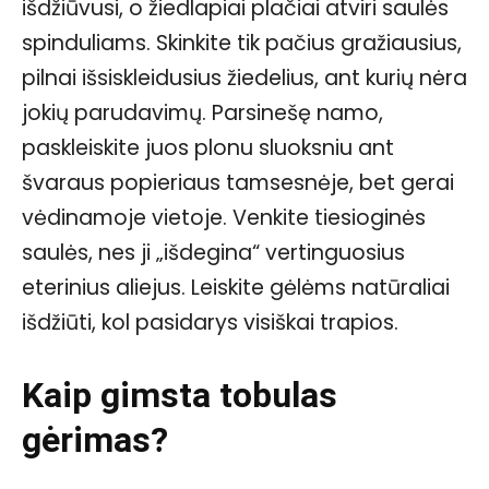
išdžiūvusi, o žiedlapiai plačiai atviri saulės
spinduliams. Skinkite tik pačius gražiausius,
pilnai išsiskleidusius žiedelius, ant kurių nėra
jokių parudavimų. Parsinešę namo,
paskleiskite juos plonu sluoksniu ant
švaraus popieriaus tamsesnėje, bet gerai
vėdinamoje vietoje. Venkite tiesioginės
saulės, nes ji „išdegina“ vertinguosius
eterinius aliejus. Leiskite gėlėms natūraliai
išdžiūti, kol pasidarys visiškai trapios.
Kaip gimsta tobulas
gėrimas?