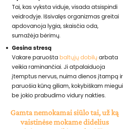
Tai, kas vyksta viduje, visada atsispindi
veidrodyje. Išsivalęs organizmas greitai
apdovanoja lygia, skaisčia oda,
sumažėja bėrimų.
Gesina stresą
Vakare paruošta
baltųjų dobilų
arbata
veikia raminančiai. Ji atpalaiduoja
įtemptus nervus, nuima dienos įtampą ir
paruošia kūną giliam, kokybiškam miegui
be jokio prabudimo vidury nakties.
Gamta nemokamai siūlo tai, už ką
vaistinėse mokame didelius