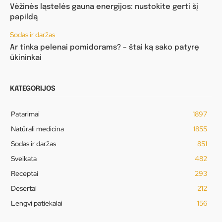
Vėžinės ląstelės gauna energijos: nustokite gerti šį
papildą
Sodas ir daržas
Ar tinka pelenai pomidorams? – štai ką sako patyrę
ūkininkai
KATEGORIJOS
Patarimai
1897
Natūrali medicina
1855
Sodas ir daržas
851
Sveikata
482
Receptai
293
Desertai
212
Lengvi patiekalai
156