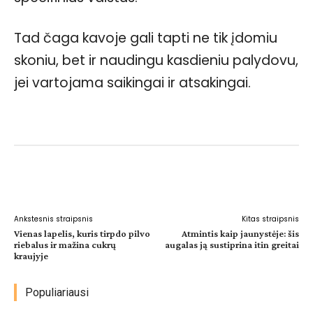
Tad čaga kavoje gali tapti ne tik įdomiu
skoniu, bet ir naudingu kasdieniu palydovu,
jei vartojama saikingai ir atsakingai.
Facebook
WhatsApp
Paštu
Sp
Ankstesnis straipsnis
Kitas straipsnis
Vienas lapelis, kuris tirpdo pilvo
Atmintis kaip jaunystėje: šis
riebalus ir mažina cukrų
augalas ją sustiprina itin greitai
kraujyje
Populiariausi