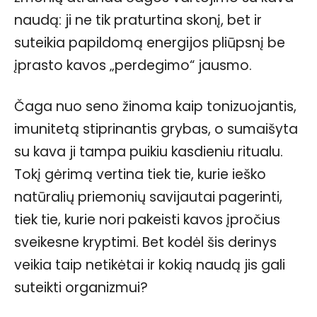
naudą: ji ne tik praturtina skonį, bet ir
suteikia papildomą energijos pliūpsnį be
įprasto kavos „perdegimo“ jausmo.
Čaga nuo seno žinoma kaip tonizuojantis,
imunitetą stiprinantis grybas, o sumaišyta
su kava ji tampa puikiu kasdieniu ritualu.
Tokį gėrimą vertina tiek tie, kurie ieško
natūralių priemonių savijautai pagerinti,
tiek tie, kurie nori pakeisti kavos įpročius
sveikesne kryptimi. Bet kodėl šis derinys
veikia taip netikėtai ir kokią naudą jis gali
suteikti organizmui?