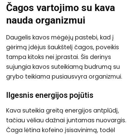
Čagos vartojimo su kava
nauda organizmui
Daugelis kavos mėgėjų pastebi, kad į
gėrimą įdėjus šaukštelį čagos, poveikis
tampa kitoks nei įprastai. Šis derinys
sujungia kavos suteikiamą budrumą su
grybo teikiama pusiausvyra organizmui.
Ilgesnis energijos pojūtis
Kava suteikia greitą energijos antplūdį,
tačiau vėliau dažnai juntamas nuovargis.
Čaga lėtina kofeino įsisavinimą, todėl