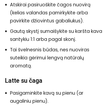
Atskirai pasiruoškite čagos nuovirą
(kelias valandas pamirkykite arba
pavirkite džiovintus gabaliukus).
Gautą skystį sumaišykite su karšta kava
santykiu 1:1 arba pagal skonį.
Tai švelnesnis būdas, nes nuoviras
suteikia gėrimui lengvą natūralų
aromatą.
Latte su čaga
Pasigaminkite kavą su pienu (ar
augaliniu pienu).