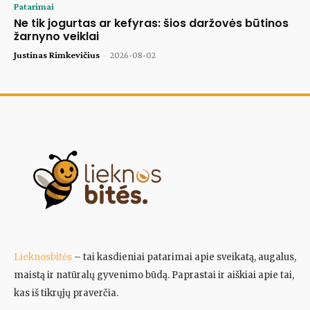
Patarimai
Ne tik jogurtas ar kefyras: šios daržovės būtinos
žarnyno veiklai
Justinas Rimkevičius
-
2026-08-02
Lieknosbitės
– tai kasdieniai patarimai apie sveikatą, augalus,
maistą ir natūralų gyvenimo būdą. Paprastai ir aiškiai apie tai,
kas iš tikrųjų praverčia.