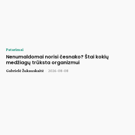
Patarimai
Nenumaldomai norisi česnako? Štai kokių
medžiagų trūksta organizmui
Gabrielė Žukauskaitė
-
2026-08-08