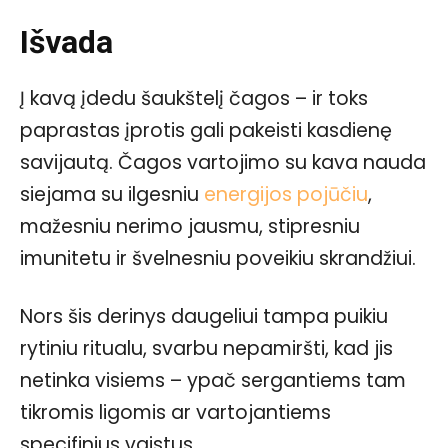
Išvada
Į kavą įdedu šaukštelį čagos – ir toks
paprastas įprotis gali pakeisti kasdienę
savijautą. Čagos vartojimo su kava nauda
siejama su ilgesniu
energijos pojūčiu
,
mažesniu nerimo jausmu, stipresniu
imunitetu ir švelnesniu poveikiu skrandžiui.
Nors šis derinys daugeliui tampa puikiu
rytiniu ritualu, svarbu nepamiršti, kad jis
netinka visiems – ypač sergantiems tam
tikromis ligomis ar vartojantiems
specifinius vaistus.