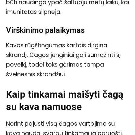
būti naudinga ypač šaltuoju metų laiku, kai
imunitetas silpnėja.
Virškinimo palaikymas
Kavos rūgštingumas kartais dirgina
skrandį. Čagos junginiai gali sumažinti šį
poveikį, todėl toks gėrimas tampa
švelnesnis skrandžiui.
Kaip tinkamai maišyti čagą
su kava namuose
Norint pajusti visą čagos vartojimo su
kava naudą, svarbu tinkamai ją paruošti.