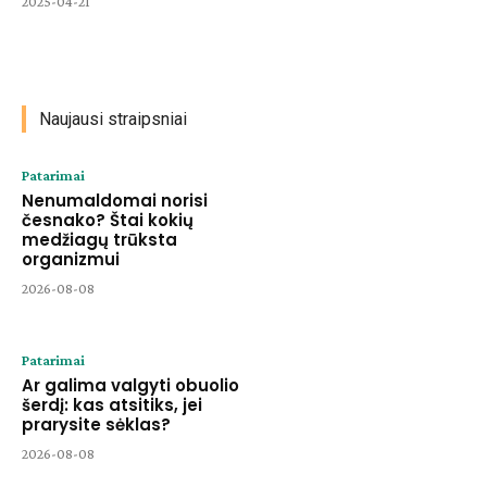
2025-04-21
Naujausi straipsniai
Patarimai
Nenumaldomai norisi
česnako? Štai kokių
medžiagų trūksta
organizmui
2026-08-08
Patarimai
Ar galima valgyti obuolio
šerdį: kas atsitiks, jei
prarysite sėklas?
2026-08-08