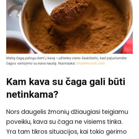
Maltą čagą patogu berti į kavą – užtenka vieno šaukštelio, kad pajustumėte
čagos vartojimo su kava naudą. Nuotrauka:
shutterstock.com
Kam kava su čaga gali būti
netinkama?
Nors daugelis žmonių džiaugiasi teigiamu
poveikiu, kava su čaga ne visiems tinka.
Yra tam tikros situacijos, kai tokio gėrimo