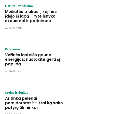
Natūrali medicina
Močiutės triukas: į kojines
įdėjo šį lapą – ryte išnyko
skausmai ir patinimas
2025-07-06
Patarimai
Vėžinės ląstelės gauna
energijos: nustokite gerti šį
papildą
2026-01-25
Sodas ir daržas
Ar tinka pelenai
pomidorams? – štai ką sako
patyrę ūkininkai