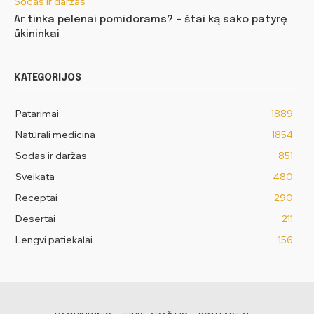
Sodas ir daržas
Ar tinka pelenai pomidorams? – štai ką sako patyrę
ūkininkai
KATEGORIJOS
Patarimai
1889
Natūrali medicina
1854
Sodas ir daržas
851
Sveikata
480
Receptai
290
Desertai
211
Lengvi patiekalai
156