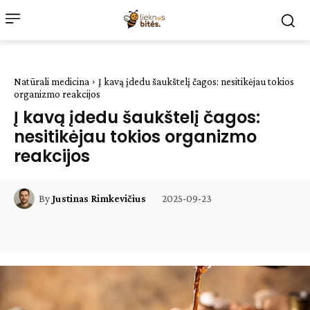
Natūrali medicina
Į kavą įdedu šaukštelį čagos: nesitikėjau tokios
organizmo reakcijos
Į kavą įdedu šaukštelį čagos:
nesitikėjau tokios organizmo
reakcijos
2025-09-23
By
Justinas Rimkevičius
Facebook
WhatsApp
Paštu
Sp