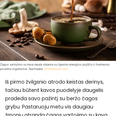
Čagos vartojimo su kava nauda siejama su ilgesniu energijos pojūčiu ir švelnesniu
poveikiu organizmui. Nuotrauka:
shutterstock.com
Iš pirmo žvilgsnio atrodo keistas derinys,
tačiau būtent kavos puodelyje daugelis
pradeda savo pažintį su beržo čagos
grybu. Pastaruoju metu vis daugiau
žmonių atranda čagos vartojimo su kava