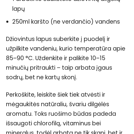
lapų
250ml karšto (ne verdančio) vandens
Džiovintus lapus suberkite į puodelį ir
užpilkite vandeniu, kurio temperatūra apie
85–90 °C. Uždenkite ir palikite 10–15
minučių pritraukti – taip arbata įgaus
sodrų, bet ne kartų skonį.
Perkoškite, leiskite šiek tiek atvėsti ir
mėgaukitės natūraliu, švariu dilgėlės
aromatu. Toks ruošimo būdas padeda
išsaugoti chlorofilą, vitaminus bei
mineralus, todėl arbata ne tik skani, bet ir