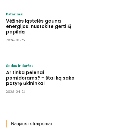
Patarimai
Vėžinės ląstelės gauna
energijos: nustokite gerti šį
papildą
2026-01-25
Sodas ir daržas
Ar tinka pelenai
pomidorams? – štai ką sako
patyrę ūkininkai
2025-04-21
Naujausi straipsniai