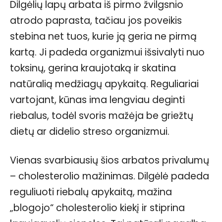
Dilgėlių lapų arbata iš pirmo žvilgsnio
atrodo paprasta, tačiau jos poveikis
stebina net tuos, kurie ją geria ne pirmą
kartą. Ji padeda organizmui išsivalyti nuo
toksinų, gerina kraujotaką ir skatina
natūralią medžiagų apykaitą. Reguliariai
vartojant, kūnas ima lengviau deginti
riebalus, todėl svoris mažėja be griežtų
dietų ar didelio streso organizmui.
Vienas svarbiausių šios arbatos privalumų
– cholesterolio mažinimas. Dilgėlė padeda
reguliuoti riebalų apykaitą, mažina
„blogojo“ cholesterolio kiekį ir stiprina