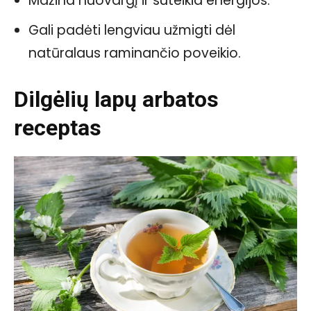
Mažina nuovargį ir suteikia energijos.
Gali padėti lengviau užmigti dėl
natūralaus raminančio poveikio.
Dilgėlių lapų arbatos
receptas