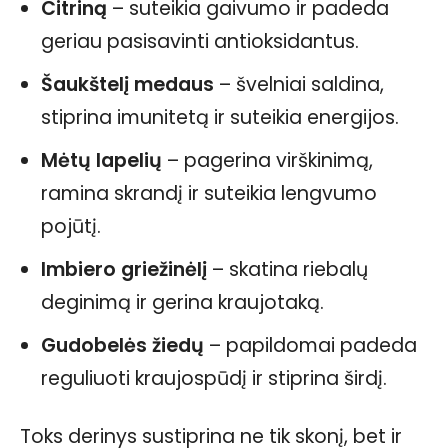
Citriną
– suteikia gaivumo ir padeda
geriau pasisavinti antioksidantus.
Šaukštelį medaus
– švelniai saldina,
stiprina imunitetą ir suteikia energijos.
Mėtų lapelių
– pagerina virškinimą,
ramina skrandį ir suteikia lengvumo
pojūtį.
Imbiero griežinėlį
– skatina riebalų
deginimą ir gerina kraujotaką.
Gudobelės žiedų
– papildomai padeda
reguliuoti kraujospūdį ir stiprina širdį.
Toks derinys sustiprina ne tik skonį, bet ir