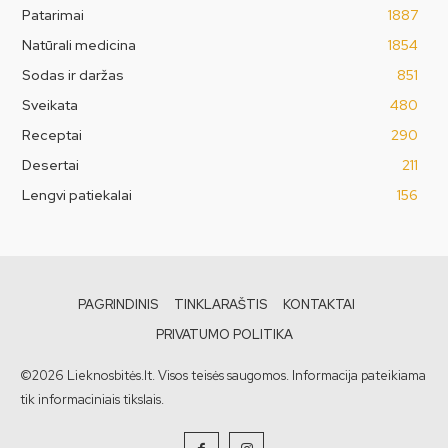
Patarimai
1887
Natūrali medicina
1854
Sodas ir daržas
851
Sveikata
480
Receptai
290
Desertai
211
Lengvi patiekalai
156
PAGRINDINIS
TINKLARAŠTIS
KONTAKTAI
PRIVATUMO POLITIKA
©2026 Lieknosbitės.lt. Visos teisės saugomos. Informacija pateikiama
tik informaciniais tikslais.