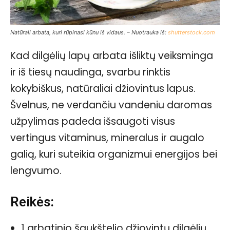
Natūrali arbata, kuri rūpinasi kūnu iš vidaus. – Nuotrauka iš:
shutterstock.com
Kad dilgėlių lapų arbata išliktų veiksminga
ir iš tiesų naudinga, svarbu rinktis
kokybiškus, natūraliai džiovintus lapus.
Švelnus, ne verdančiu vandeniu daromas
užpylimas padeda išsaugoti visus
vertingus vitaminus, mineralus ir augalo
galią, kuri suteikia organizmui energijos bei
lengvumo.
Reikės:
1 arbatinio šaukštelio džiovintų dilgėlių