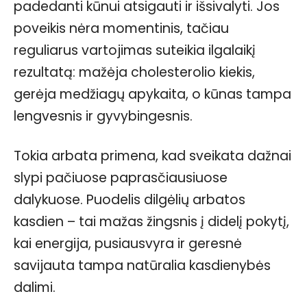
padedanti kūnui atsigauti ir išsivalyti. Jos
poveikis nėra momentinis, tačiau
reguliarus vartojimas suteikia ilgalaikį
rezultatą: mažėja cholesterolio kiekis,
gerėja medžiagų apykaita, o kūnas tampa
lengvesnis ir gyvybingesnis.
Tokia arbata primena, kad sveikata dažnai
slypi pačiuose paprasčiausiuose
dalykuose. Puodelis dilgėlių arbatos
kasdien – tai mažas žingsnis į didelį pokytį,
kai energija, pusiausvyra ir geresnė
savijauta tampa natūralia kasdienybės
dalimi.