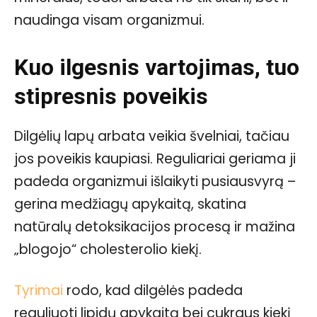
naudinga visam organizmui.
Kuo ilgesnis vartojimas, tuo
stipresnis poveikis
Dilgėlių lapų arbata veikia švelniai, tačiau
jos poveikis kaupiasi. Reguliariai geriama ji
padeda organizmui išlaikyti pusiausvyrą –
gerina medžiagų apykaitą, skatina
natūralų detoksikacijos procesą ir mažina
„blogojo“ cholesterolio kiekį.
Tyrimai
rodo, kad dilgėlės padeda
reguliuoti lipidų apykaitą bei cukraus kiekį