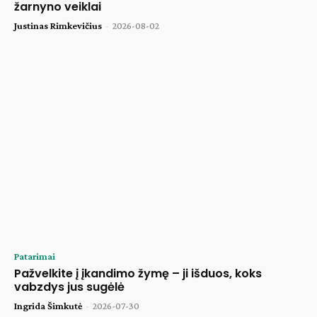
žarnyno veiklai
Justinas Rimkevičius
-
2026-08-02
Patarimai
Pažvelkite į įkandimo žymę – ji išduos, koks
vabzdys jus sugėlė
Ingrida Šimkutė
-
2026-07-30