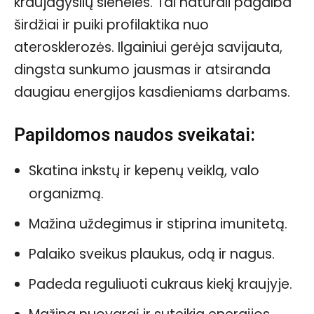
kraujagyslių sieneles. Tai natūrali pagalba
širdžiai ir puiki profilaktika nuo
aterosklerozės. Ilgainiui gerėja savijauta,
dingsta sunkumo jausmas ir atsiranda
daugiau energijos kasdieniams darbams.
Papildomos naudos sveikatai:
Skatina inkstų ir kepenų veiklą, valo
organizmą.
Mažina uždegimus ir stiprina imunitetą.
Palaiko sveikus plaukus, odą ir nagus.
Padeda reguliuoti cukraus kiekį kraujyje.