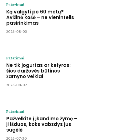
Patarimai
Ką valgyti po 60 metų?
Avižinė košė – ne vienintelis
pasirinkimas
2026-08-03
Patarimai
Ne tik jogurtas ar kefyras:
šios daržovės būtinos
žarnyno veiklai
2026-08-02
Patarimai
Pažvelkite į įkandimo žymę –
ji išduos, koks vabzdys jus
sugėlė
2026-07-30