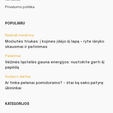
Privatumo politika
POPULIARU
Natūrali medicina
Močiutės triukas: į kojines įdėjo šį lapą – ryte išnyko
skausmai ir patinimas
Patarimai
Vėžinės ląstelės gauna energijos: nustokite gerti šį
papildą
Sodas ir daržas
Ar tinka pelenai pomidorams? – štai ką sako patyrę
ūkininkai
KATEGORIJOS