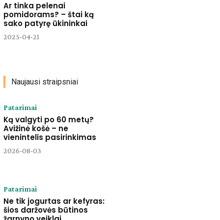
Ar tinka pelenai
pomidorams? – štai ką
sako patyrę ūkininkai
2025-04-21
Naujausi straipsniai
Patarimai
Ką valgyti po 60 metų?
Avižinė košė – ne
vienintelis pasirinkimas
2026-08-03
Patarimai
Ne tik jogurtas ar kefyras:
šios daržovės būtinos
žarnyno veiklai