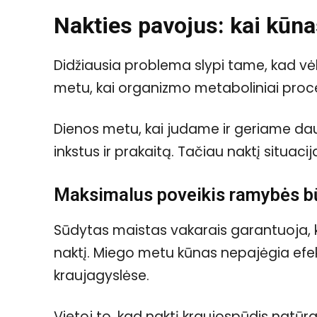
Nakties pavojus: kai kūna
Didžiausia problema slypi tame, kad v
metu, kai organizmo metaboliniai proce
Dienos metu, kai judame ir geriame dau
inkstus ir prakaitą. Tačiau naktį situaci
Maksimalus poveikis ramybės b
Sūdytas maistas vakarais garantuoja, k
naktį. Miego metu kūnas nepajėgia efekty
kraujagyslėse.
Vietoj to, kad naktį kraujospūdis natūralia