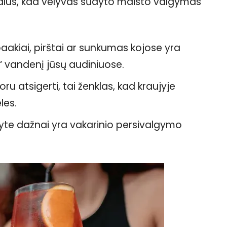
nalus, kad vėlyvas sūdyto maisto valgymas
akiai, pirštai ar sunkumas kojose yra
o“ vandenį jūsų audiniuose.
u atsigerti, tai ženklas, kad kraujyje
les.
ryte dažnai yra vakarinio persivalgymo