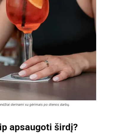
ndžiai derinami su gėrimais po dienos darbų.
ip apsaugoti širdį?