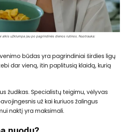
i alkis užklumpa jau po pagrindinės dienos rutinos. Nuotrauka:
venimo būdas yra pagrindiniai širdies ligų
ebi dar vieną, itin paplitusią klaidą, kurią
tylus žudikas. Specialistų teigimu, vėlyvas
vojingesnis už kai kuriuos žalingus
mui naktį yra maksimali.
pa nuodu?