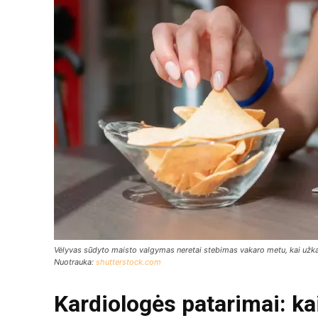
Vėlyvas sūdyto maisto valgymas neretai stebimas vakaro metu, kai užka
Nuotrauka:
shutterstock.com
Kardiologės patarimai: ka