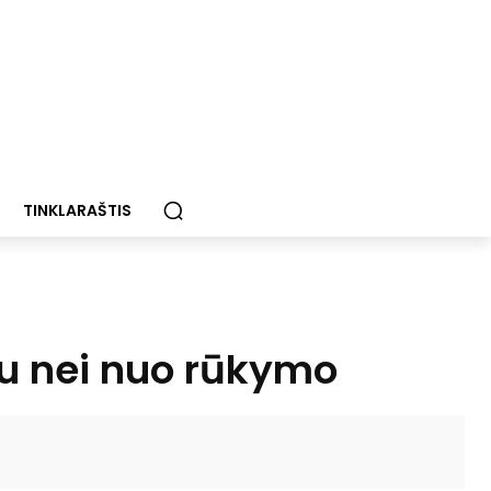
TINKLARAŠTIS
au nei nuo rūkymo
Paštu
Spausdinti
Viber