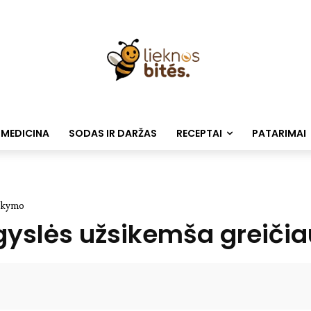
 MEDICINA
SODAS IR DARŽAS
RECEPTAI
PATARIMAI
rūkymo
jagyslės užsikemša greiči
Facebook
WhatsApp