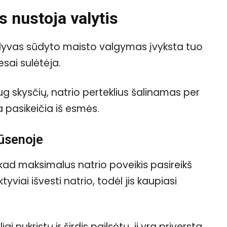
s nustoja valytis
ėlyvas sūdyto maisto valgymas įvyksta tuo
sai sulėtėja.
g skysčių, natrio perteklius šalinamas per
ja pasikeičia iš esmės.
ūsenoje
ad maksimalus natrio poveikis pasireikš
viai išvesti natrio, todėl jis kaupiasi
i nukristų ir širdis pailsėtų, ji yra priversta