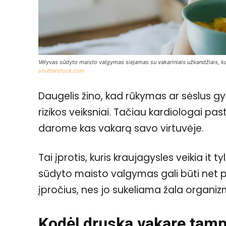
Vėlyvas sūdyto maisto valgymas siejamas su vakariniais užkandžiais, ka
shutterstock.com
Daugelis žino, kad rūkymas ar sėslus gy
rizikos veiksniai. Tačiau kardiologai past
darome kas vakarą savo virtuvėje.
Tai įprotis, kuris kraujagysles veikia it 
sūdyto maisto valgymas gali būti net pa
įpročius, nes jo sukeliama žala organiz
Kodėl druska vakare tam