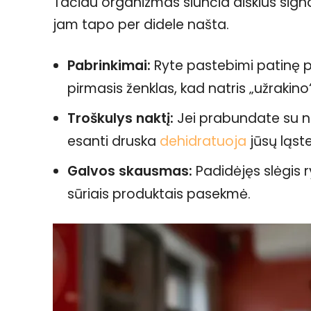
Tačiau organizmas siunčia aiškius sig
jam tapo per didele našta.
Pabrinkimai:
Ryte pastebimi patinę pa
pirmasis ženklas, kad natris „užrakin
Troškulys naktį:
Jei prabundate su nor
esanti druska
dehidratuoja
jūsų ląste
Galvos skausmas:
Padidėjęs slėgis 
sūriais produktais pasekmė.