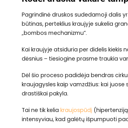
Pagrindinė druskos sudedamoji dalis yra 
būtinas, perteklius kraujyje sukelia gran
„bombos mechanizmu“.
Kai kraujyje atsiduria per didelis kiekis
dėsnius – tiesiogine prasme traukia van
Dėl šio proceso padidėja bendras cirkuli
kraujagysles kaip vamzdžius: kai juose 
drastiškai pakyla.
Tai ne tik kelia
kraujospūdį
(hipertenziją)
intensyviau, kad galėtų išpumpuoti padi