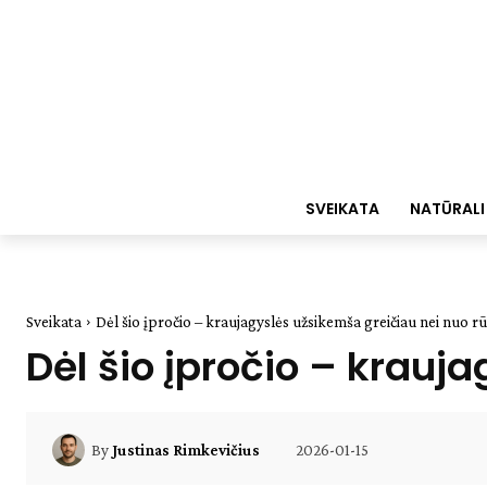
SVEIKATA
NATŪRALI
Sveikata
Dėl šio įpročio – kraujagyslės užsikemša greičiau nei nuo 
Dėl šio įpročio – krau
2026-01-15
By
Justinas Rimkevičius