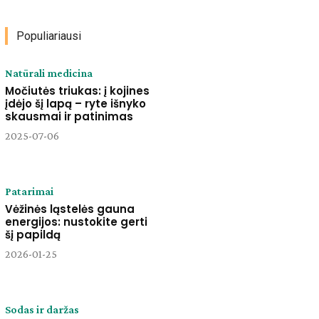
Populiariausi
Natūrali medicina
Močiutės triukas: į kojines
įdėjo šį lapą – ryte išnyko
skausmai ir patinimas
2025-07-06
Patarimai
Vėžinės ląstelės gauna
energijos: nustokite gerti
šį papildą
2026-01-25
Sodas ir daržas