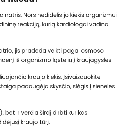
natris. Nors nedidelis jo kiekis organizmui
dininę reakciją, kurią kardiologai vadina
 natrio, jis pradeda veikti pagal osmoso
denį iš organizmo ląstelių į kraujagysles.
uojančio kraujo kiekis. Įsivaizduokite
staiga padaugėja skysčio, slėgis į sieneles
, bet ir verčia širdį dirbti kur kas
dėjusį kraujo tūrį.