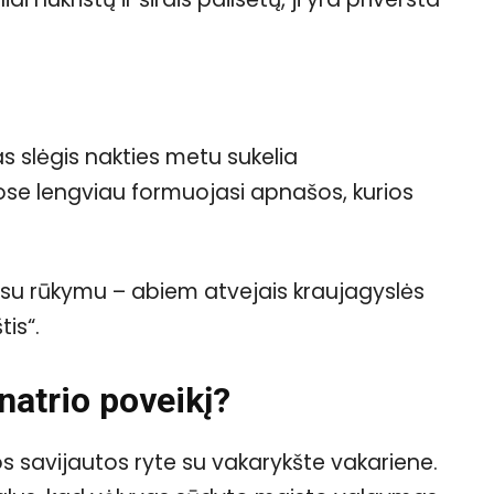
as slėgis nakties metu sukelia
ose lengviau formuojasi apnašos, kurios
na su rūkymu – abiem atvejais kraujagyslės
is“.
 natrio poveikį?
 savijautos ryte su vakarykšte vakariene.