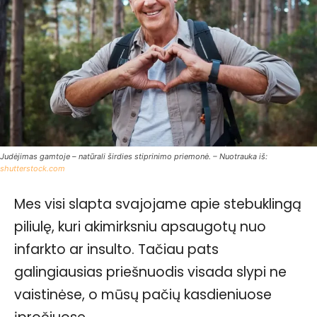
Judėjimas gamtoje – natūrali širdies stiprinimo priemonė. – Nuotrauka iš:
shutterstock.com
Mes visi slapta svajojame apie stebuklingą
piliulę, kuri akimirksniu apsaugotų nuo
infarkto ar insulto. Tačiau pats
galingiausias priešnuodis visada slypi ne
vaistinėse, o mūsų pačių kasdieniuose