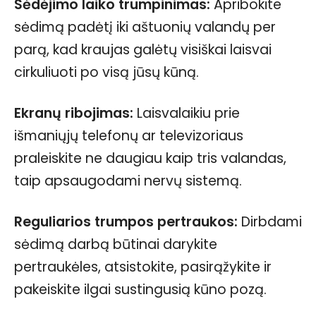
Sėdėjimo laiko trumpinimas:
Apribokite
sėdimą padėtį iki aštuonių valandų per
parą, kad kraujas galėtų visiškai laisvai
cirkuliuoti po visą jūsų kūną.
Ekranų ribojimas:
Laisvalaikiu prie
išmaniųjų telefonų ar televizoriaus
praleiskite ne daugiau kaip tris valandas,
taip apsaugodami nervų sistemą.
Reguliarios trumpos pertraukos:
Dirbdami
sėdimą darbą būtinai darykite
pertraukėles, atsistokite, pasirąžykite ir
pakeiskite ilgai sustingusią kūno pozą.