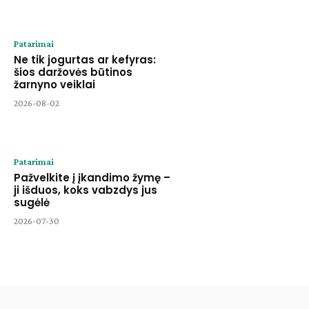
Patarimai
Ne tik jogurtas ar kefyras:
šios daržovės būtinos
žarnyno veiklai
2026-08-02
Patarimai
Pažvelkite į įkandimo žymę –
ji išduos, koks vabzdys jus
sugėlė
2026-07-30