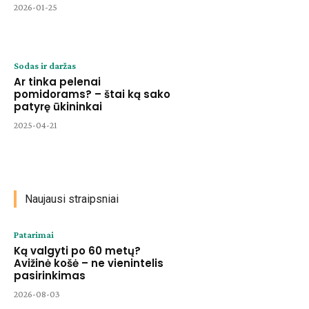
2026-01-25
Sodas ir daržas
Ar tinka pelenai
pomidorams? – štai ką sako
patyrę ūkininkai
2025-04-21
Naujausi straipsniai
Patarimai
Ką valgyti po 60 metų?
Avižinė košė – ne vienintelis
pasirinkimas
2026-08-03