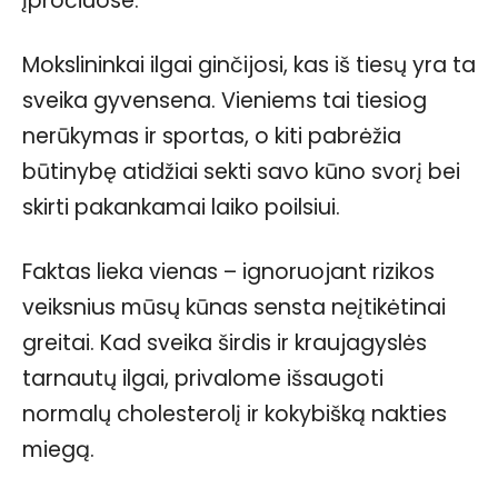
įpročiuose.
Mokslininkai ilgai ginčijosi, kas iš tiesų yra ta
sveika gyvensena. Vieniems tai tiesiog
nerūkymas ir sportas, o kiti pabrėžia
būtinybę atidžiai sekti savo kūno svorį bei
skirti pakankamai laiko poilsiui.
Faktas lieka vienas – ignoruojant rizikos
veiksnius mūsų kūnas sensta neįtikėtinai
greitai. Kad sveika širdis ir kraujagyslės
tarnautų ilgai, privalome išsaugoti
normalų cholesterolį ir kokybišką nakties
miegą.