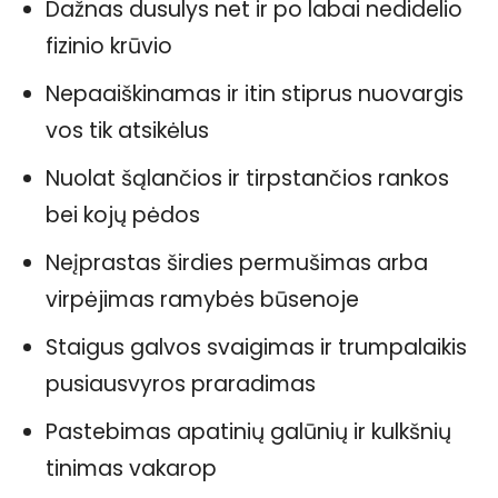
Dažnas dusulys net ir po labai nedidelio
fizinio krūvio
Nepaaiškinamas ir itin stiprus nuovargis
vos tik atsikėlus
Nuolat šąlančios ir tirpstančios rankos
bei kojų pėdos
Neįprastas širdies permušimas arba
virpėjimas ramybės būsenoje
Staigus galvos svaigimas ir trumpalaikis
pusiausvyros praradimas
Pastebimas apatinių galūnių ir kulkšnių
tinimas vakarop