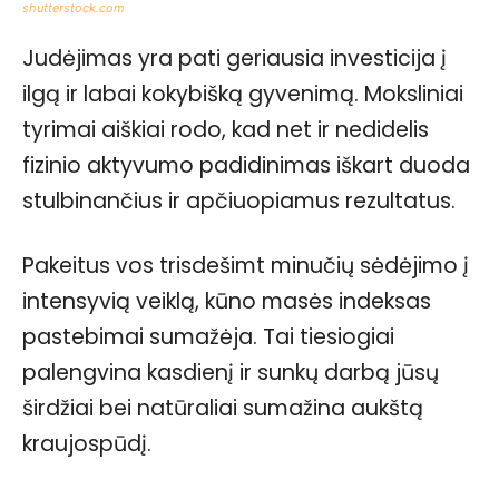
shutterstock.com
Judėjimas yra pati geriausia investicija į
ilgą ir labai kokybišką gyvenimą. Moksliniai
tyrimai aiškiai rodo, kad net ir nedidelis
fizinio aktyvumo padidinimas iškart duoda
stulbinančius ir apčiuopiamus rezultatus.
Pakeitus vos trisdešimt minučių sėdėjimo į
intensyvią veiklą, kūno masės indeksas
pastebimai sumažėja. Tai tiesiogiai
palengvina kasdienį ir sunkų darbą jūsų
širdžiai bei natūraliai sumažina aukštą
kraujospūdį.