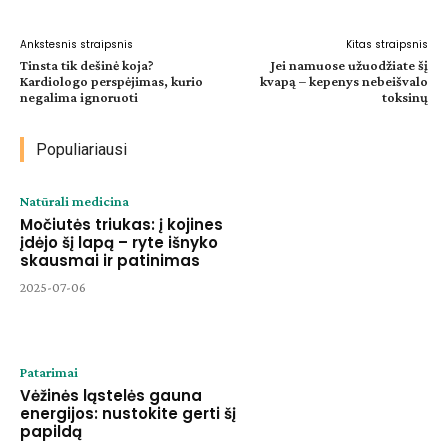
Ankstesnis straipsnis
Kitas straipsnis
Tinsta tik dešinė koja?
Jei namuose užuodžiate šį
Kardiologo perspėjimas, kurio
kvapą – kepenys nebeišvalo
negalima ignoruoti
toksinų
Populiariausi
Natūrali medicina
Močiutės triukas: į kojines
įdėjo šį lapą – ryte išnyko
skausmai ir patinimas
2025-07-06
Patarimai
Vėžinės ląstelės gauna
energijos: nustokite gerti šį
papildą