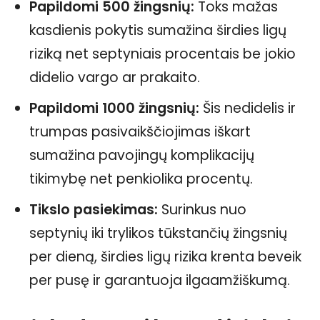
Papildomi 500 žingsnių:
Toks mažas
kasdienis pokytis sumažina širdies ligų
riziką net septyniais procentais be jokio
didelio vargo ar prakaito.
Papildomi 1000 žingsnių:
Šis nedidelis ir
trumpas pasivaikščiojimas iškart
sumažina pavojingų komplikacijų
tikimybę net penkiolika procentų.
Tikslo pasiekimas:
Surinkus nuo
septynių iki trylikos tūkstančių žingsnių
per dieną, širdies ligų rizika krenta beveik
per pusę ir garantuoja ilgaamžiškumą.