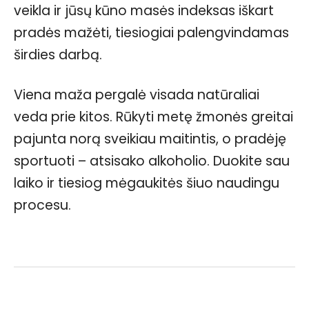
veikla ir jūsų kūno masės indeksas iškart
pradės mažėti, tiesiogiai palengvindamas
širdies darbą.
Viena maža pergalė visada natūraliai
veda prie kitos. Rūkyti metę žmonės greitai
pajunta norą sveikiau maitintis, o pradėję
sportuoti – atsisako alkoholio. Duokite sau
laiko ir tiesiog mėgaukitės šiuo naudingu
procesu.
Facebook
WhatsApp
Paštu
Sp