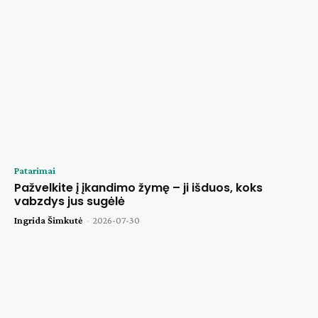
Patarimai
Pažvelkite į įkandimo žymę – ji išduos, koks
vabzdys jus sugėlė
Ingrida Šimkutė
-
2026-07-30