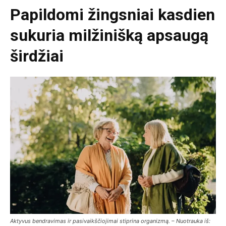
Papildomi žingsniai kasdien
sukuria milžinišką apsaugą
širdžiai
Aktyvus bendravimas ir pasivaikščiojimai stiprina organizmą. – Nuotrauka iš: