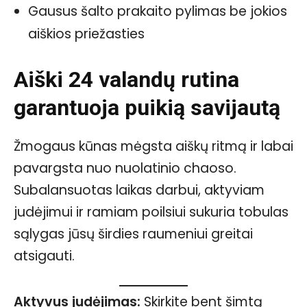
Gausus šalto prakaito pylimas be jokios
aiškios priežasties
Aiški 24 valandų rutina
garantuoja puikią savijautą
Žmogaus kūnas mėgsta aiškų ritmą ir labai
pavargsta nuo nuolatinio chaoso.
Subalansuotas laikas darbui, aktyviam
judėjimui ir ramiam poilsiui sukuria tobulas
sąlygas jūsų širdies raumeniui greitai
atsigauti.
Aktyvus judėjimas:
Skirkite bent šimtą