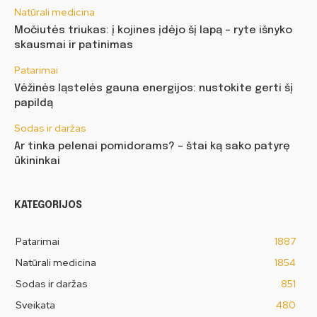
Natūrali medicina
Močiutės triukas: į kojines įdėjo šį lapą – ryte išnyko
skausmai ir patinimas
Patarimai
Vėžinės ląstelės gauna energijos: nustokite gerti šį
papildą
Sodas ir daržas
Ar tinka pelenai pomidorams? – štai ką sako patyrę
ūkininkai
KATEGORIJOS
Patarimai
1887
Natūrali medicina
1854
Sodas ir daržas
851
Sveikata
480