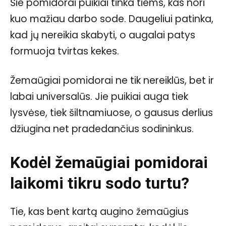
Šie pomidorai puikiai tinka tiems, kas nori
kuo mažiau darbo sode. Daugeliui patinka,
kad jų nereikia skabyti, o augalai patys
formuoja tvirtas kekes.
Žemaūgiai pomidorai ne tik nereiklūs, bet ir
labai universalūs. Jie puikiai auga tiek
lysvėse, tiek šiltnamiuose, o gausus derlius
džiugina net pradedančius sodininkus.
Kodėl žemaūgiai pomidorai
laikomi tikru sodo turtu?
Tie, kas bent kartą augino žemaūgius