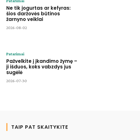
Patarimai
Ne tik jogurtas ar kefyras:
šios daržovės būtinos
žarnyno veiklai
2026-08-02
Patarimai
Pažvelkite į įkandimo žymę –
ji išduos, koks vabzdys jus
sugėlė
2026-07-30
TAIP PAT SKAITYKITE