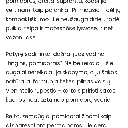
pomidorus, greitai supranta, kodėl jie
vertinami taip palankiai. Pirmiausia – dėl jų
kompaktiškumo. Jie neužauga dideli, todėl
puikiai telpa ir mažesnėse lysvėse, ir net
vazonuose.
Patyrę sodininkai dažnai juos vadina
„tinginių pomidorais“. Ne be reikalo – šie
augalai nereikalauja skabymo, o jų šakos
natūraliai formuoja kekes, pilnas vaisių.
Vienintelis rūpestis – kartais pririšti šakas,
kad jos neatlūžtų nuo pomidorų svorio.
Be to, žemaūgiai pomidorai žinomi kaip
atsparesni oro permainoms. Jie gerai