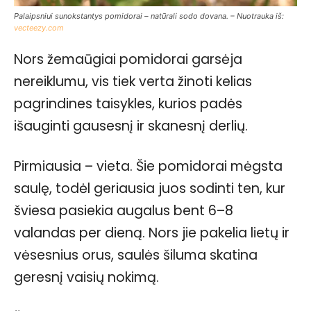
Palaipsniui sunokstantys pomidorai – natūrali sodo dovana. – Nuotrauka iš:
vecteezy.com
Nors žemaūgiai pomidorai garsėja
nereiklumu, vis tiek verta žinoti kelias
pagrindines taisykles, kurios padės
išauginti gausesnį ir skanesnį derlių.
Pirmiausia – vieta. Šie pomidorai mėgsta
saulę, todėl geriausia juos sodinti ten, kur
šviesa pasiekia augalus bent 6–8
valandas per dieną. Nors jie pakelia lietų ir
vėsesnius orus, saulės šiluma skatina
geresnį vaisių nokimą.