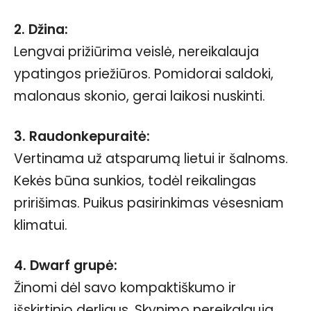
2. Džina:
Lengvai prižiūrima veislė, nereikalauja
ypatingos priežiūros. Pomidorai saldoki,
malonaus skonio, gerai laikosi nuskinti.
3. Raudonkepuraitė:
Vertinama už atsparumą lietui ir šalnoms.
Kekės būna sunkios, todėl reikalingas
pririšimas. Puikus pasirinkimas vėsesniam
klimatui.
4. Dwarf grupė:
Žinomi dėl savo kompaktiškumo ir
išskirtinio derliaus. Skynimo nereikalauja,