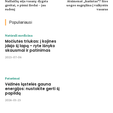
Našlaičių sėja vasarą: dygsta
Atsimenat „karintas“? Šios
greitai, o pirmi žiedai – jau
uogos sugrąžina į vaikystės
rudenį
vasaras
Populiariausi
Natūrali medicina
Močiutės triukas: į kojines
įdėjo šį lapą – ryte išnyko
skausmai ir patinimas
2025-07-06
Patarimai
Vėžinės ląstelės gauna
energijos: nustokite gerti šį
papildą
2026-01-25