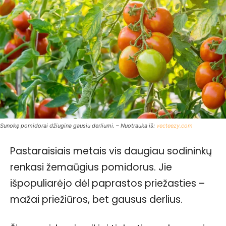
Sunokę pomidorai džiugina gausiu derliumi. – Nuotrauka iš:
vecteezy.com
Pastaraisiais metais vis daugiau sodininkų
renkasi žemaūgius pomidorus. Jie
išpopuliarėjo dėl paprastos priežasties –
mažai priežiūros, bet gausus derlius.