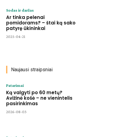
Sodas ir daržas
Ar tinka pelenai
pomidorams? – štai ką sako
patyrę ūkininkai
2025-04-21
Naujausi straipsniai
Patarimai
Ką valgyti po 60 metų?
Avižinė košė – ne vienintelis
pasirinkimas
2026-08-03