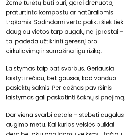
Žemė turėtų būti puri, gerai drenuota,
praturtinta kompostu ar natūraliomis
trąšomis. Sodindami verta palikti šiek tiek
daugiau vietos tarp augalų nei įprastai –
tai padeda užtikrinti geresnį oro
cirkuliavimą ir sumažina ligų riziką.
Laistymas taip pat svarbus. Geriausia
laistyti rečiau, bet gausiai, kad vanduo
pasiektų šaknis. Per dažnas paviršinis
laistymas gali paskatinti šaknų silpnėjimą.
Dar viena svarbi detalė – stebėti augalus
augimo metu. Kai kurios veislės puikiai
dera be jokių papildomų veiksmų, tačiau