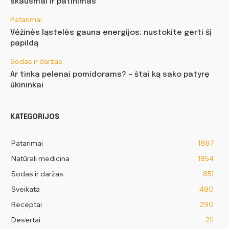
skausmai ir patinimas
Patarimai
Vėžinės ląstelės gauna energijos: nustokite gerti šį
papildą
Sodas ir daržas
Ar tinka pelenai pomidorams? – štai ką sako patyrę
ūkininkai
KATEGORIJOS
Patarimai
1887
Natūrali medicina
1854
Sodas ir daržas
851
Sveikata
480
Receptai
290
Desertai
211