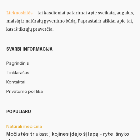
Lieknosbitės
– tai kasdieniai patarimai apie sveikatą, augalus,
maistą ir natūralų gyvenimo būdą. Paprastai ir aiškiai apie tai,
kas iš tikrųjų praverčia.
SVARBI INFORMACIJA
Pagrindinis
Tinklaraštis
Kontaktai
Privatumo politika
POPULIARU
Natūrali medicina
Močiutės triukas: į kojines įdėjo šį lapą – ryte išnyko