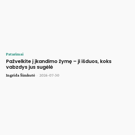
Patarimai
Pažvelkite į įkandimo žymę – ji išduos, koks
vabzdys jus sugėlė
Ingrida Šimkutė
-
2026-07-30