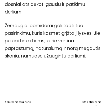
dosniai atsidėkoti gausiu ir patikimu
derliumi.
Žemaūgiai pomidorai gali tapti tuo
pasirinkimu, kuris kasmet grįžta į lysves. Jie
puikiai tinka tiems, kurie vertina
paprastumą, natūralumą ir norą mėgautis
skaniu, namuose užaugintu derliumi.
Facebook
WhatsApp
Paštu
Sp
Ankstesnis straipsnis
Kitas straipsnis