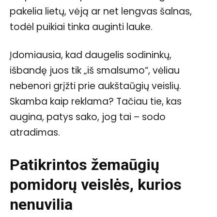
pakelia lietų, vėją ar net lengvas šalnas,
todėl puikiai tinka auginti lauke.
Įdomiausia, kad daugelis sodininkų,
išbandę juos tik „iš smalsumo“, vėliau
nebenori grįžti prie aukštaūgių veislių.
Skamba kaip reklama? Tačiau tie, kas
augina, patys sako, jog tai – sodo
atradimas.
Patikrintos žemaūgių
pomidorų veislės, kurios
nenuvilia