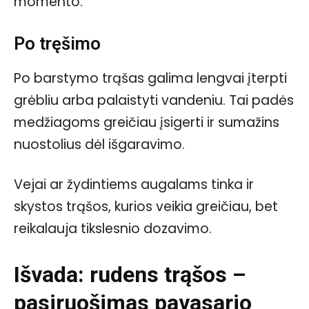
momento.
Po tręšimo
Po barstymo trąšas galima lengvai įterpti
grėbliu arba palaistyti vandeniu. Tai padės
medžiagoms greičiau įsigerti ir sumažins
nuostolius dėl išgaravimo.
Vejai ar žydintiems augalams tinka ir
skystos trąšos, kurios veikia greičiau, bet
reikalauja tikslesnio dozavimo.
Išvada: rudens trąšos –
pasiruošimas pavasario