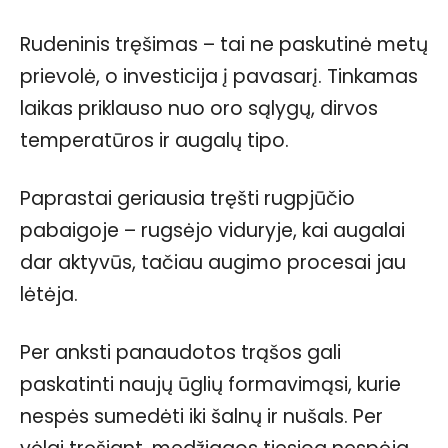
Rudeninis tręšimas – tai ne paskutinė metų
prievolė, o investicija į pavasarį. Tinkamas
laikas priklauso nuo oro sąlygų, dirvos
temperatūros ir augalų tipo.
Paprastai geriausia tręšti rugpjūčio
pabaigoje – rugsėjo viduryje, kai augalai
dar aktyvūs, tačiau augimo procesai jau
lėtėja.
Per anksti panaudotos trąšos gali
paskatinti naujų ūglių formavimąsi, kurie
nespės sumedėti iki šalnų ir nušals. Per