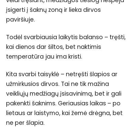
vėlai tręšiant, medžiagos tiesiog nespėja
įsigerti į šaknų zoną ir lieka dirvos
paviršiuje.
Todėl svarbiausia laikytis balanso – tręšti,
kai dienos dar šiltos, bet naktimis
temperatūra jau ima kristi.
Kita svarbi taisyklė – netręšti šlapios ar
užmirkusios dirvos. Tai ne tik mažina
veikliųjų medžiagų įsisavinimą, bet ir gali
pakenkti šaknims. Geriausias laikas – po
lietaus ar laistymo, kai žemė drėgna, bet
ne per šlapia.