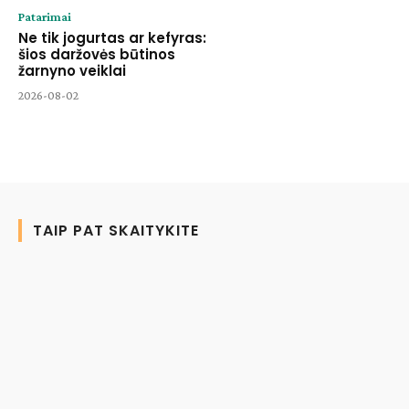
Patarimai
Ne tik jogurtas ar kefyras:
šios daržovės būtinos
žarnyno veiklai
2026-08-02
TAIP PAT SKAITYKITE