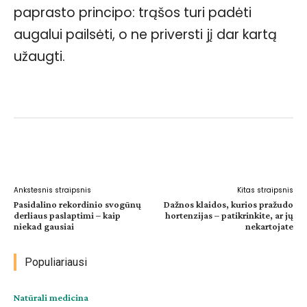
paprasto principo: trąšos turi padėti
augalui pailsėti, o ne priversti jį dar kartą
užaugti.
Facebook
WhatsApp
Paštu
Sp
Ankstesnis straipsnis
Kitas straipsnis
Pasidalino rekordinio svogūnų
Dažnos klaidos, kurios pražudo
derliaus paslaptimi – kaip
hortenzijas – patikrinkite, ar jų
niekad gausiai
nekartojate
Populiariausi
Natūrali medicina