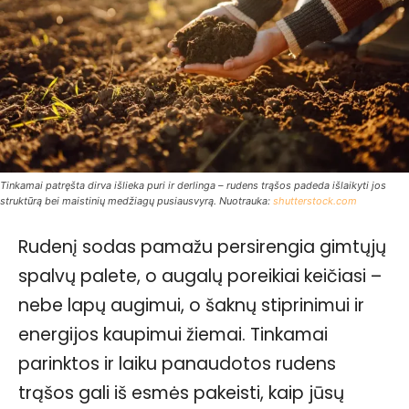
Tinkamai patręšta dirva išlieka puri ir derlinga – rudens trąšos padeda išlaikyti jos
struktūrą bei maistinių medžiagų pusiausvyrą. Nuotrauka:
shutterstock.com
Rudenį sodas pamažu persirengia gimtųjų
spalvų palete, o augalų poreikiai keičiasi –
nebe lapų augimui, o šaknų stiprinimui ir
energijos kaupimui žiemai. Tinkamai
parinktos ir laiku panaudotos rudens
trąšos gali iš esmės pakeisti, kaip jūsų