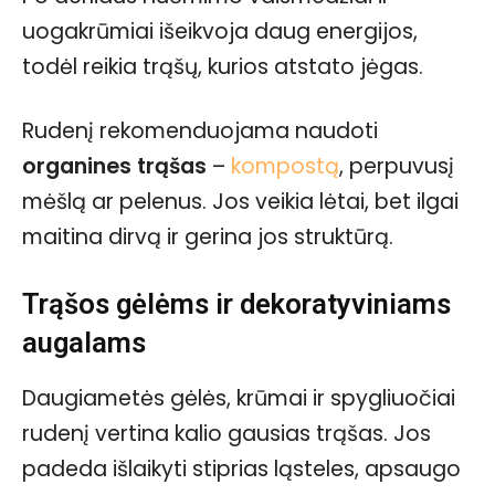
uogakrūmiai išeikvoja daug energijos,
todėl reikia trąšų, kurios atstato jėgas.
Rudenį rekomenduojama naudoti
organines trąšas
–
kompostą
, perpuvusį
mėšlą ar pelenus. Jos veikia lėtai, bet ilgai
maitina dirvą ir gerina jos struktūrą.
Trąšos gėlėms ir dekoratyviniams
augalams
Daugiametės gėlės, krūmai ir spygliuočiai
rudenį vertina kalio gausias trąšas. Jos
padeda išlaikyti stiprias ląsteles, apsaugo