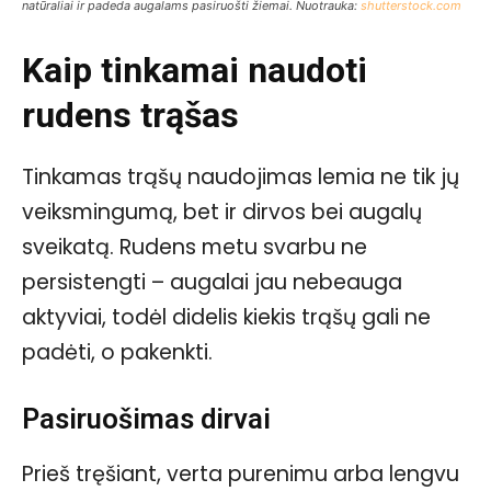
natūraliai ir padeda augalams pasiruošti žiemai. Nuotrauka:
shutterstock.com
Kaip tinkamai naudoti
rudens trąšas
Tinkamas trąšų naudojimas lemia ne tik jų
veiksmingumą, bet ir dirvos bei augalų
sveikatą. Rudens metu svarbu ne
persistengti – augalai jau nebeauga
aktyviai, todėl didelis kiekis trąšų gali ne
padėti, o pakenkti.
Pasiruošimas dirvai
Prieš tręšiant, verta purenimu arba lengvu