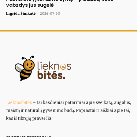
vabzdys jus sugėlė
Ingrida Šimkutė
-
2026-07-30
Lieknosbitės
– tai kasdieniai patarimai apie sveikatą, augalus,
maistą ir natūralų gyvenimo būdą. Paprastai ir aiškiai apie tai,
kas iš tikrųjų praverčia.