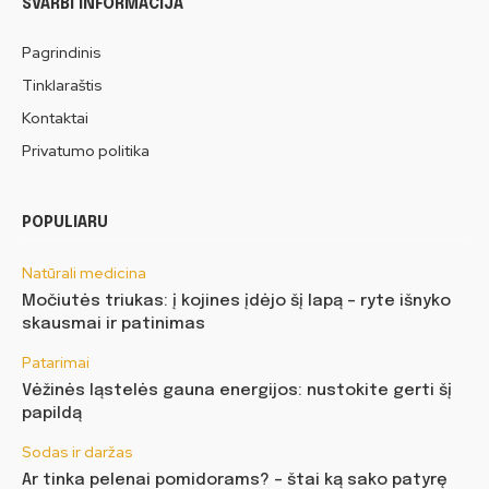
SVARBI INFORMACIJA
Pagrindinis
Tinklaraštis
Kontaktai
Privatumo politika
POPULIARU
Natūrali medicina
Močiutės triukas: į kojines įdėjo šį lapą – ryte išnyko
skausmai ir patinimas
Patarimai
Vėžinės ląstelės gauna energijos: nustokite gerti šį
papildą
Sodas ir daržas
Ar tinka pelenai pomidorams? – štai ką sako patyrę