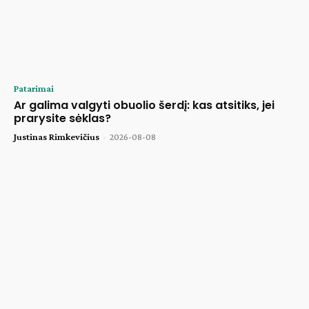
Patarimai
Ar galima valgyti obuolio šerdį: kas atsitiks, jei
prarysite sėklas?
Justinas Rimkevičius
-
2026-08-08