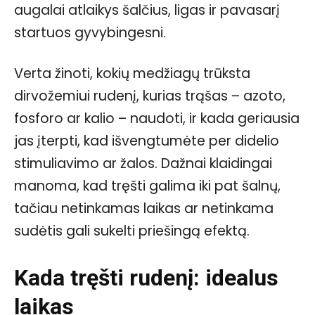
augalai atlaikys šalčius, ligas ir pavasarį
startuos gyvybingesni.
Verta žinoti, kokių medžiagų trūksta
dirvožemiui rudenį, kurias trąšas – azoto,
fosforo ar kalio – naudoti, ir kada geriausia
jas įterpti, kad išvengtumėte per didelio
stimuliavimo ar žalos. Dažnai klaidingai
manoma, kad tręšti galima iki pat šalnų,
tačiau netinkamas laikas ar netinkama
sudėtis gali sukelti priešingą efektą.
Kada tręšti rudenį: idealus
laikas