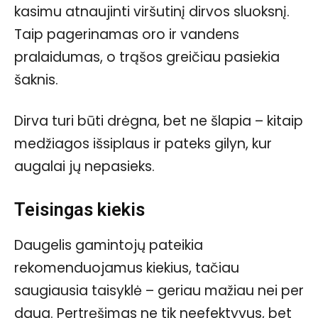
kasimu atnaujinti viršutinį dirvos sluoksnį.
Taip pagerinamas oro ir vandens
pralaidumas, o trąšos greičiau pasiekia
šaknis.
Dirva turi būti drėgna, bet ne šlapia – kitaip
medžiagos išsiplaus ir pateks gilyn, kur
augalai jų nepasieks.
Teisingas kiekis
Daugelis gamintojų pateikia
rekomenduojamus kiekius, tačiau
saugiausia taisyklė – geriau mažiau nei per
daug. Pertręšimas ne tik neefektyvus, bet