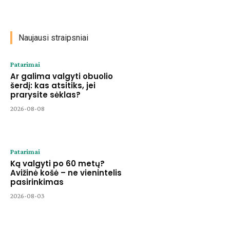
Naujausi straipsniai
Patarimai
Ar galima valgyti obuolio
šerdį: kas atsitiks, jei
prarysite sėklas?
2026-08-08
Patarimai
Ką valgyti po 60 metų?
Avižinė košė – ne vienintelis
pasirinkimas
2026-08-03