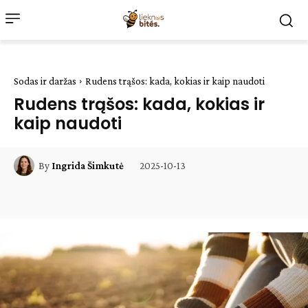
Sodas ir daržas
Rudens trąšos: kada, kokias ir kaip naudoti
Rudens trąšos: kada, kokias ir
kaip naudoti
2025-10-13
By
Ingrida Šimkutė
Facebook
WhatsApp
Paštu
Sp