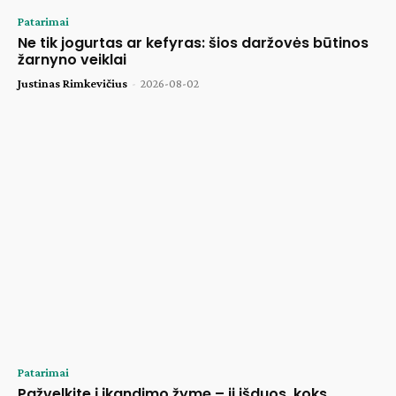
Patarimai
Ne tik jogurtas ar kefyras: šios daržovės būtinos
žarnyno veiklai
Justinas Rimkevičius
-
2026-08-02
Patarimai
Pažvelkite į įkandimo žymę – ji išduos, koks