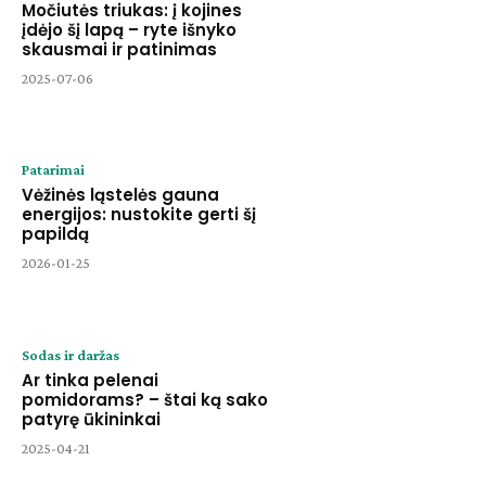
Močiutės triukas: į kojines
įdėjo šį lapą – ryte išnyko
skausmai ir patinimas
2025-07-06
Patarimai
Vėžinės ląstelės gauna
energijos: nustokite gerti šį
papildą
2026-01-25
Sodas ir daržas
Ar tinka pelenai
pomidorams? – štai ką sako
patyrę ūkininkai
2025-04-21