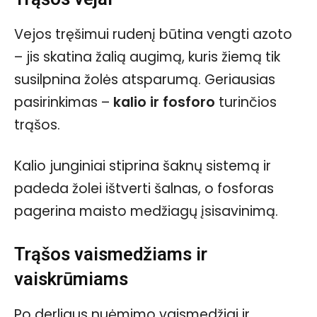
Vejos tręšimui rudenį būtina vengti azoto
– jis skatina žalią augimą, kuris žiemą tik
susilpnina žolės atsparumą. Geriausias
pasirinkimas –
kalio ir fosforo
turinčios
trąšos.
Kalio junginiai stiprina šaknų sistemą ir
padeda žolei ištverti šalnas, o fosforas
pagerina maisto medžiagų įsisavinimą.
Trąšos vaismedžiams ir
vaiskrūmiams
Po derliaus nuėmimo vaismedžiai ir