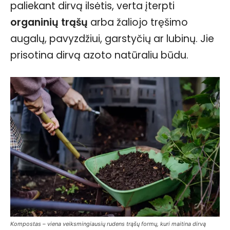
paliekant dirvą ilsėtis, verta įterpti
organinių trąšų
arba žaliojo tręšimo
augalų, pavyzdžiui, garstyčių ar lubinų. Jie
prisotina dirvą azoto natūraliu būdu.
Kompostas – viena veiksmingiausių rudens trąšų formų, kuri maitina dirvą