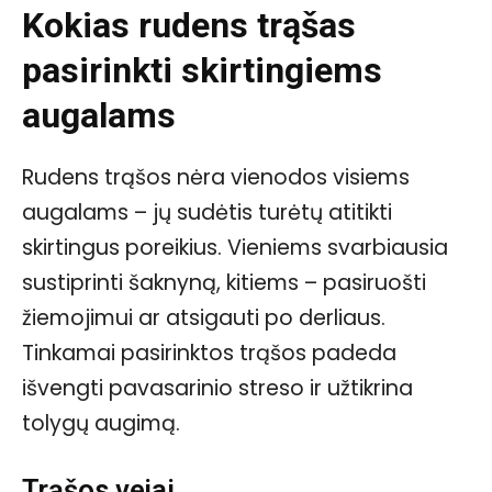
Kokias rudens trąšas
pasirinkti skirtingiems
augalams
Rudens trąšos nėra vienodos visiems
augalams – jų sudėtis turėtų atitikti
skirtingus poreikius. Vieniems svarbiausia
sustiprinti šaknyną, kitiems – pasiruošti
žiemojimui ar atsigauti po derliaus.
Tinkamai pasirinktos trąšos padeda
išvengti pavasarinio streso ir užtikrina
tolygų augimą.
Trąšos vejai