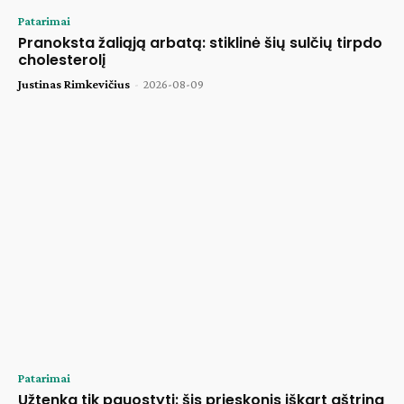
Patarimai
Pranoksta žaliąją arbatą: stiklinė šių sulčių tirpdo
cholesterolį
Justinas Rimkevičius
-
2026-08-09
Patarimai
Užtenka tik pauostyti: šis prieskonis iškart aštrina