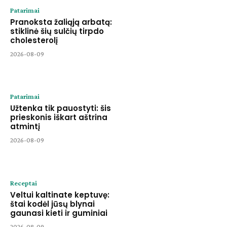
Patarimai
Pranoksta žaliąją arbatą:
stiklinė šių sulčių tirpdo
cholesterolį
2026-08-09
Patarimai
Užtenka tik pauostyti: šis
prieskonis iškart aštrina
atmintį
2026-08-09
Receptai
Veltui kaltinate keptuvę:
štai kodėl jūsų blynai
gaunasi kieti ir guminiai
2026-08-09