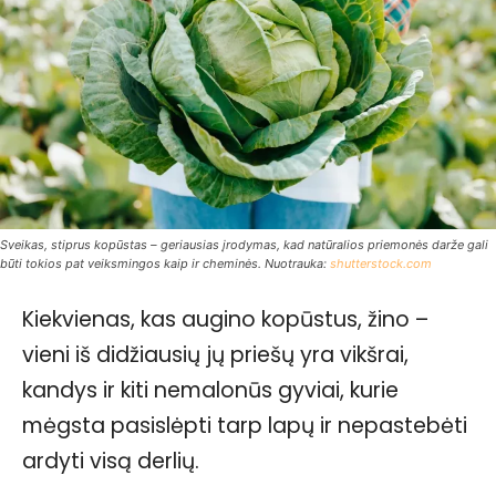
Sveikas, stiprus kopūstas – geriausias įrodymas, kad natūralios priemonės darže gali
būti tokios pat veiksmingos kaip ir cheminės. Nuotrauka:
shutterstock.com
Kiekvienas, kas augino kopūstus, žino –
vieni iš didžiausių jų priešų yra vikšrai,
kandys ir kiti nemalonūs gyviai, kurie
mėgsta pasislėpti tarp lapų ir nepastebėti
ardyti visą derlių.