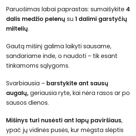
Paruošimas labai paprastas: sumaišykite
4
dalis medžio pelenų
su
1 dalimi garstyčių
miltelių
.
Gautą mišinį galima laikyti sausame,
sandariame inde, o naudoti – tik esant
tinkamoms sąlygoms.
Svarbiausia –
barstykite ant sausų
augalų,
geriausia ryte, kai nėra rasos ar po
sausos dienos.
Mišinys turi nusėsti ant lapų paviršiaus
,
ypač jų vidinės pusės, kur mėgsta slėptis