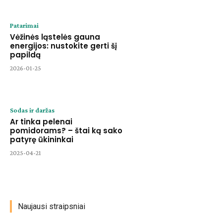
Patarimai
Vėžinės ląstelės gauna
energijos: nustokite gerti šį
papildą
2026-01-25
Sodas ir daržas
Ar tinka pelenai
pomidorams? – štai ką sako
patyrę ūkininkai
2025-04-21
Naujausi straipsniai