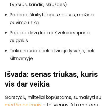
(vikšrus, kandis, skruzdes)
Padeda išlaikyti lapus sausus, mažina
puvimo riziką
Papildo dirvą kaliu ir švelniai stiprina
augalus
Tinka naudoti tiek atviroje lysvėje, tiek
šiltnamyje
Išvada: senas triukas, kuris
vis dar veikia
Garstyčių milteliai kopūstams, sumaišyti su
medžio pelenais
– tai vienas iš tų metodų,