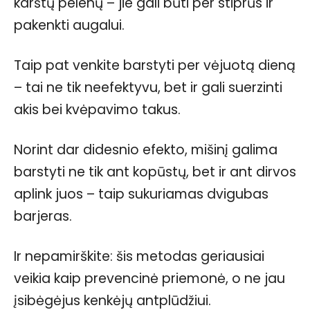
karštų pelenų – jie gali būti per stiprūs ir
pakenkti augalui.
Taip pat venkite barstyti per vėjuotą dieną
– tai ne tik neefektyvu, bet ir gali suerzinti
akis bei kvėpavimo takus.
Norint dar didesnio efekto, mišinį galima
barstyti ne tik ant kopūstų, bet ir ant dirvos
aplink juos – taip sukuriamas dvigubas
barjeras.
Ir nepamirškite: šis metodas geriausiai
veikia kaip prevencinė priemonė, o ne jau
įsibėgėjus kenkėjų antplūdžiui.