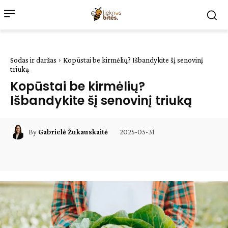
Sodas ir daržas
Kopūstai be kirmėlių? Išbandykite šį senovinį
triuką
Kopūstai be kirmėlių?
Išbandykite šį senovinį triuką
2025-05-31
By
Gabrielė Žukauskaitė
Facebook
WhatsApp
Paštu
Sp