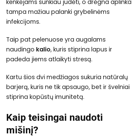
kenkėjams sunkiau judėti, o drėgna aplinka
tampa mažiau palanki grybelinėms
infekcijoms.
Taip pat pelenuose yra augalams
naudingo
kalio
, kuris stiprina lapus ir
padeda jiems atlaikyti stresą.
Kartu šios dvi medžiagos sukuria natūralų
barjerą, kuris ne tik apsaugo, bet ir švelniai
stiprina kopūstų imunitetą.
Kaip teisingai naudoti
mišinį?