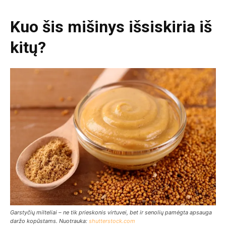
Kuo šis mišinys išsiskiria iš
kitų?
Garstyčių milteliai – ne tik prieskonis virtuvei, bet ir senolių pamėgta apsauga
daržo kopūstams. Nuotrauka:
shutterstock.com