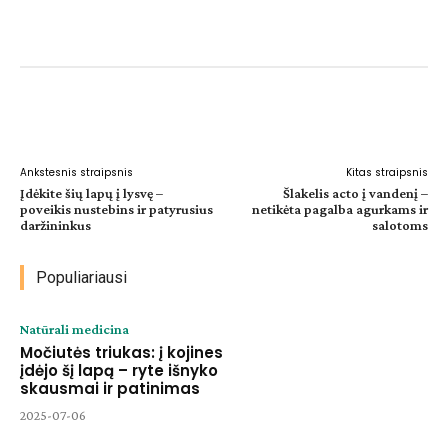
Facebook
WhatsApp
Paštu
Sp
Ankstesnis straipsnis
Kitas straipsnis
Įdėkite šių lapų į lysvę –
Šlakelis acto į vandenį –
poveikis nustebins ir patyrusius
netikėta pagalba agurkams ir
daržininkus
salotoms
Populiariausi
Natūrali medicina
Močiutės triukas: į kojines
įdėjo šį lapą – ryte išnyko
skausmai ir patinimas
2025-07-06