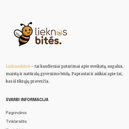
Lieknosbitės
– tai kasdieniai patarimai apie sveikatą, augalus,
maistą ir natūralų gyvenimo būdą. Paprastai ir aiškiai apie tai,
kas iš tikrųjų praverčia.
SVARBI INFORMACIJA
Pagrindinis
Tinklaraštis