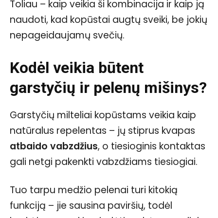
Toliau – kaip veikia ši kombinacija ir kaip ją
naudoti, kad kopūstai augtų sveiki, be jokių
nepageidaujamų svečių.
Kodėl veikia būtent
garstyčių ir pelenų mišinys?
Garstyčių milteliai kopūstams veikia kaip
natūralus repelentas – jų stiprus kvapas
atbaido vabzdžius
, o tiesioginis kontaktas
gali netgi pakenkti vabzdžiams tiesiogiai.
Tuo tarpu medžio pelenai turi kitokią
funkciją – jie sausina paviršių, todėl