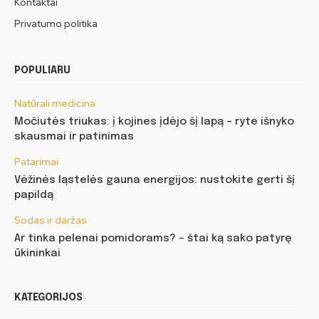
Kontaktai
Privatumo politika
POPULIARU
Natūrali medicina
Močiutės triukas: į kojines įdėjo šį lapą – ryte išnyko
skausmai ir patinimas
Patarimai
Vėžinės ląstelės gauna energijos: nustokite gerti šį
papildą
Sodas ir daržas
Ar tinka pelenai pomidorams? – štai ką sako patyrę
ūkininkai
KATEGORIJOS