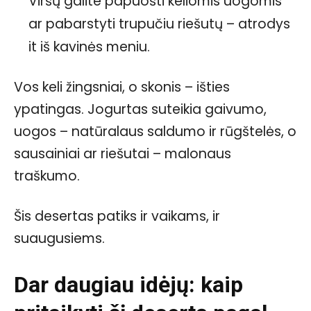
Viršų galite papuošti keliomis uogomis
ar pabarstyti trupučiu riešutų – atrodys
it iš kavinės meniu.
Vos keli žingsniai, o skonis – išties
ypatingas. Jogurtas suteikia gaivumo,
uogos – natūralaus saldumo ir rūgštelės, o
sausainiai ar riešutai – malonaus
traškumo.
Šis desertas patiks ir vaikams, ir
suaugusiems.
Dar daugiau idėjų: kaip