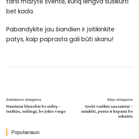
tarsi mažytė šventė, kurią lengva susikurti
bet kada.
Pabandykite jau šiandien ir įsitikinkite
patys, kaip paprasta gali būti skanu!
Facebook
WhatsApp
Paštu
Sp
Ankstesnis straipsnis
Kitas straipsnis
Naminiai blyneliai be miltų –
Greiti varškės sausainiai –
traškūs, sultingi, be jokio vargo
minkšti, purūs ir kepami be
orkaitės
Populiariausi