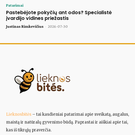
Patarimai
Pastebėjote pokyčių ant odos? Specialistė
įvardijo vidines priežastis
Justinas Rimkevičius
-
2026-07-30
Lieknosbitės
– tai kasdieniai patarimai apie sveikatą, augalus,
maistą ir natūralų gyvenimo būdą. Paprastai ir aiškiai apie tai,
kas iš tikrųjų praverčia.