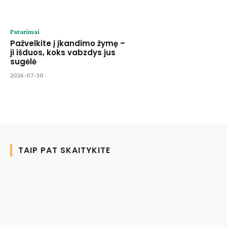
Patarimai
Pažvelkite į įkandimo žymę –
ji išduos, koks vabzdys jus
sugėlė
2026-07-30
TAIP PAT SKAITYKITE