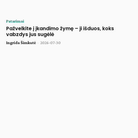
Patarimai
Pažvelkite į įkandimo žymę – ji išduos, koks
vabzdys jus sugėlė
Ingrida Šimkutė
-
2026-07-30