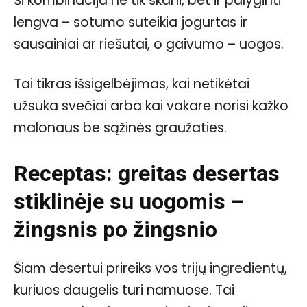
Ši kombinacija ne tik skani, bet ir palyginti
lengva – sotumo suteikia jogurtas ir
sausainiai ar riešutai, o gaivumo – uogos.
Tai tikras išsigelbėjimas, kai netikėtai
užsuka svečiai arba kai vakare norisi kažko
malonaus be sąžinės graužaties.
Receptas: greitas desertas
stiklinėje su uogomis –
žingsnis po žingsnio
Šiam desertui prireiks vos trijų ingredientų,
kuriuos daugelis turi namuose. Tai