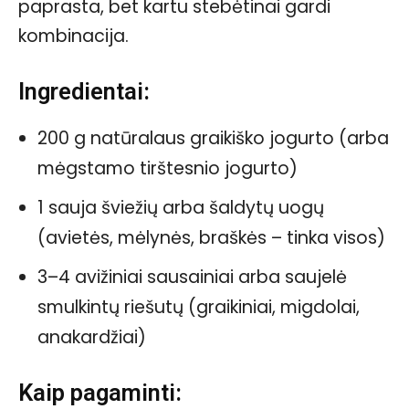
paprasta, bet kartu stebėtinai gardi
kombinacija.
Ingredientai:
200 g natūralaus graikiško jogurto (arba
mėgstamo tirštesnio jogurto)
1 sauja šviežių arba šaldytų uogų
(avietės, mėlynės, braškės – tinka visos)
3–4 avižiniai sausainiai arba saujelė
smulkintų riešutų (graikiniai, migdolai,
anakardžiai)
Kaip pagaminti: