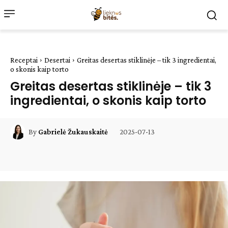
Receptai
Desertai
Greitas desertas stiklinėje – tik 3 ingredientai,
o skonis kaip torto
Greitas desertas stiklinėje – tik 3
ingredientai, o skonis kaip torto
2025-07-13
By
Gabrielė Žukauskaitė
Facebook
WhatsApp
Paštu
Sp