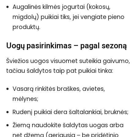
Augalinės kilmės jogurtai (kokosų,
migdolų) puikiai tiks, jei vengiate pieno
produktų.
Uogų pasirinkimas – pagal sezoną
Šviežios uogos visuomet suteikia gaivumo,
tačiau šaldytos taip pat puikiai tinka:
Vasarą rinkitės braškes, avietes,
mėlynes;
Rudenį puikiai dera šaltalankiai, bruknės;
Žiemą naudokite šaldytas uogas arba
net džemą (geriausia – be pridėtinio