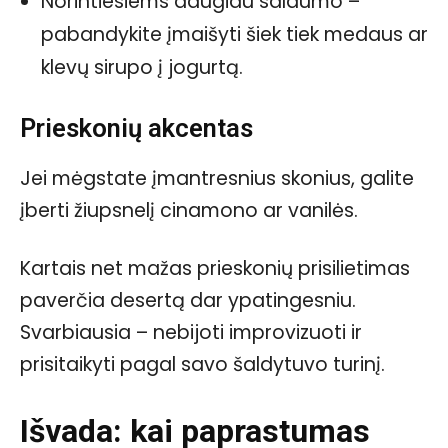
Norintiesiems daugiau saldumo –
pabandykite įmaišyti šiek tiek medaus ar
klevų sirupo į jogurtą.
Prieskonių akcentas
Jei mėgstate įmantresnius skonius, galite
įberti žiupsnelį cinamono ar vanilės.
Kartais net mažas prieskonių prisilietimas
paverčia desertą dar ypatingesniu.
Svarbiausia – nebijoti improvizuoti ir
prisitaikyti pagal savo šaldytuvo turinį.
Išvada: kai paprastumas