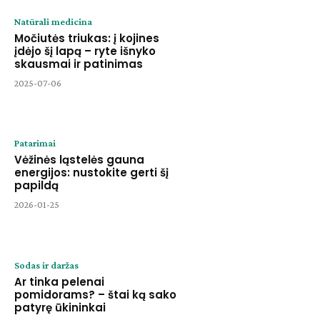
Natūrali medicina
Močiutės triukas: į kojines
įdėjo šį lapą – ryte išnyko
skausmai ir patinimas
2025-07-06
Patarimai
Vėžinės ląstelės gauna
energijos: nustokite gerti šį
papildą
2026-01-25
Sodas ir daržas
Ar tinka pelenai
pomidorams? – štai ką sako
patyrę ūkininkai