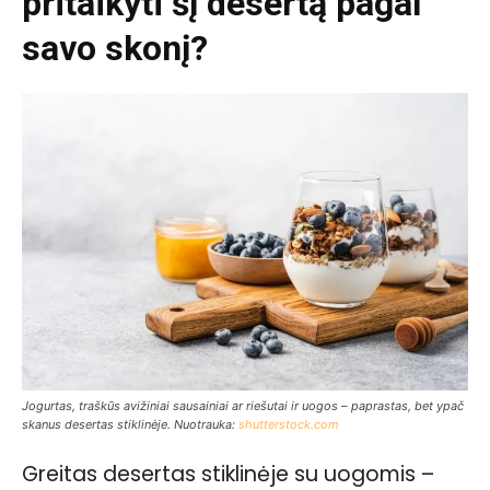
pritaikyti šį desertą pagal
savo skonį?
Jogurtas, traškūs avižiniai sausainiai ar riešutai ir uogos – paprastas, bet ypač
skanus desertas stiklinėje. Nuotrauka:
shutterstock.com
Greitas desertas stiklinėje su uogomis –