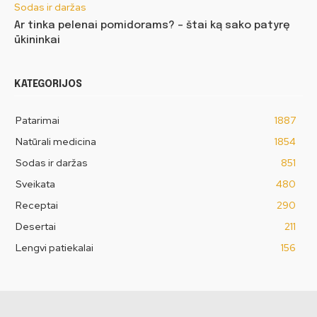
Sodas ir daržas
Ar tinka pelenai pomidorams? – štai ką sako patyrę
ūkininkai
KATEGORIJOS
Patarimai
1887
Natūrali medicina
1854
Sodas ir daržas
851
Sveikata
480
Receptai
290
Desertai
211
Lengvi patiekalai
156