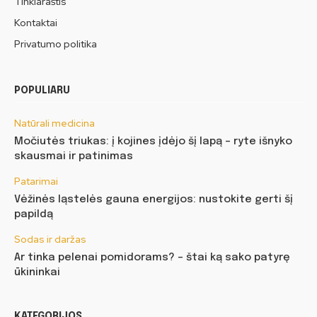
Tinklaraštis
Kontaktai
Privatumo politika
POPULIARU
Natūrali medicina
Močiutės triukas: į kojines įdėjo šį lapą – ryte išnyko
skausmai ir patinimas
Patarimai
Vėžinės ląstelės gauna energijos: nustokite gerti šį
papildą
Sodas ir daržas
Ar tinka pelenai pomidorams? – štai ką sako patyrę
ūkininkai
KATEGORIJOS