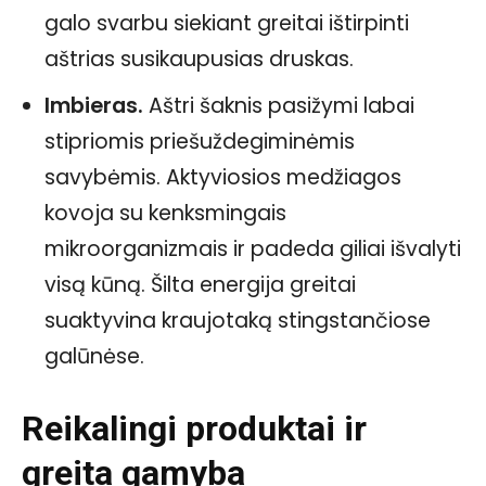
galo svarbu siekiant greitai ištirpinti
aštrias susikaupusias druskas.
Imbieras.
Aštri šaknis pasižymi labai
stipriomis priešuždegiminėmis
savybėmis. Aktyviosios medžiagos
kovoja su kenksmingais
mikroorganizmais ir padeda giliai išvalyti
visą kūną. Šilta energija greitai
suaktyvina kraujotaką stingstančiose
galūnėse.
Reikalingi produktai ir
greita gamyba