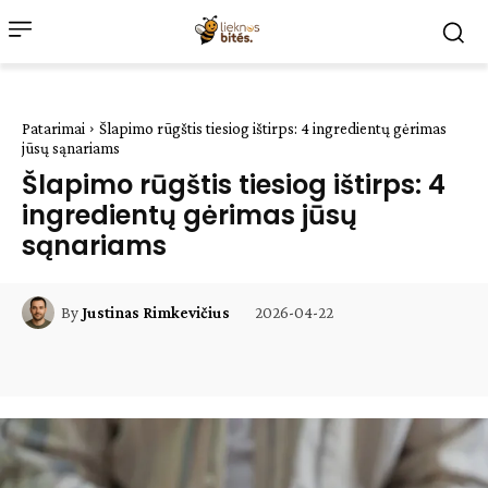
Patarimai
Šlapimo rūgštis tiesiog ištirps: 4 ingredientų gėrimas
jūsų sąnariams
Šlapimo rūgštis tiesiog ištirps: 4
ingredientų gėrimas jūsų
sąnariams
2026-04-22
By
Justinas Rimkevičius
Facebook
WhatsApp
Paštu
Sp