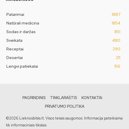
Patarimai
1887
Natūrali medicina
1854
Sodas ir daržas
851
Sveikata
480
Receptai
290
Desertai
211
Lengvi patiekalai
156
PAGRINDINIS
TINKLARAŠTIS
KONTAKTAI
PRIVATUMO POLITIKA
©2026 Lieknosbitės.lt. Visos teisės saugomos. Informacija pateikiama
tik informaciniais tikslais.