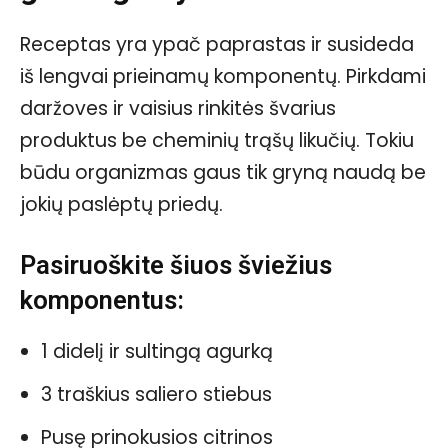
Receptas yra ypač paprastas ir susideda
iš lengvai prieinamų komponentų. Pirkdami
daržoves ir vaisius rinkitės švarius
produktus be cheminių trąšų likučių. Tokiu
būdu organizmas gaus tik gryną naudą be
jokių paslėptų priedų.
Pasiruoškite šiuos šviežius
komponentus:
1 didelį ir sultingą agurką
3 traškius saliero stiebus
Pusę prinokusios citrinos