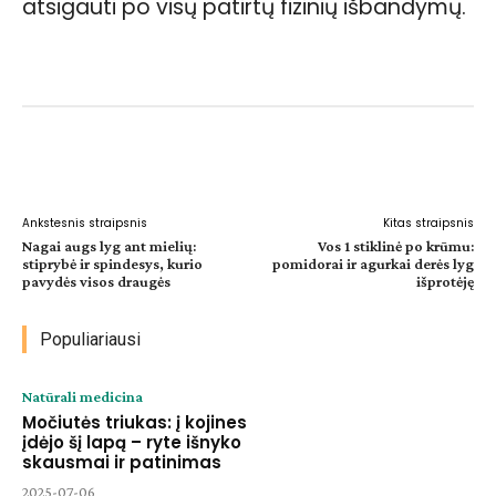
atsigauti po visų patirtų fizinių išbandymų.
Facebook
WhatsApp
Paštu
Sp
Ankstesnis straipsnis
Kitas straipsnis
Nagai augs lyg ant mielių:
Vos 1 stiklinė po krūmu:
stiprybė ir spindesys, kurio
pomidorai ir agurkai derės lyg
pavydės visos draugės
išprotėję
Populiariausi
Natūrali medicina
Močiutės triukas: į kojines
įdėjo šį lapą – ryte išnyko
skausmai ir patinimas
2025-07-06