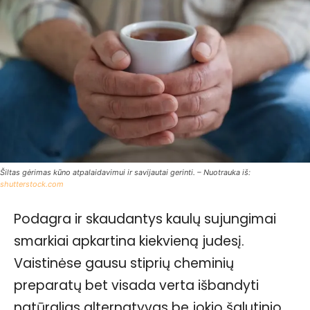
Šiltas gėrimas kūno atpalaidavimui ir savijautai gerinti. – Nuotrauka iš:
shutterstock.com
Podagra ir skaudantys kaulų sujungimai
smarkiai apkartina kiekvieną judesį.
Vaistinėse gausu stiprių cheminių
preparatų bet visada verta išbandyti
natūralias alternatyvas be jokio šalutinio