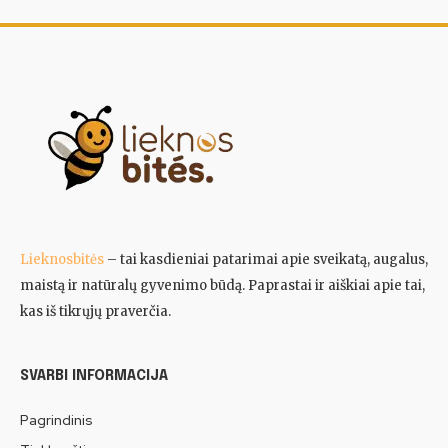
Lieknosbitės
– tai kasdieniai patarimai apie sveikatą, augalus,
maistą ir natūralų gyvenimo būdą. Paprastai ir aiškiai apie tai,
kas iš tikrųjų praverčia.
SVARBI INFORMACIJA
Pagrindinis