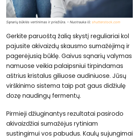
Sąnarių būklės vertinimas ir priežiūra. – Nuotrauka iš:
shutterstock.com
Gerkite paruoštą žalią skystį reguliariai kol
pajusite akivaizdų skausmo sumažėjimą ir
pagerėjusią būklę. Gaivus sąnarių valymas
namuose veikia palaipsniui tirpindamas
aštrius kristalus giliuose audiniuose. Jūsų
virškinimo sistema taip pat gaus didžiulę
dozę naudingų fermentų.
Pirmieji džiuginantys rezultatai pasirodo
akivaizdžiai sumažėjus rytiniam
sustingimui vos pabudus. Kaulų sujungimai