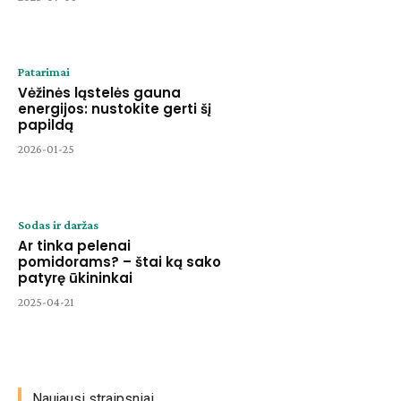
Patarimai
Vėžinės ląstelės gauna
energijos: nustokite gerti šį
papildą
2026-01-25
Sodas ir daržas
Ar tinka pelenai
pomidorams? – štai ką sako
patyrę ūkininkai
2025-04-21
Naujausi straipsniai