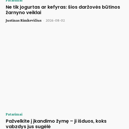
Patarimai
Ne tik jogurtas ar kefyras: šios daržovės būtinos
žarnyno veiklai
Justinas Rimkevičius
-
2026-08-02
Patarimai
Pažvelkite į įkandimo žymę – ji išduos, koks
vabzdys jus sugėlė