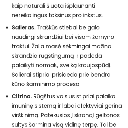
kaip natūrali šluota išplaunanti
nereikalingus toksinus pro inkstus.
Salieras.
Traškūs stiebai be galo
naudingi skrandžiui bei visam žarnyno
traktui. Žalia masė sėkmingai mažina
skrandžio rūgštingumą ir padeda
palaikyti normalų sveiką kraujospūdį.
Salierai stipriai prisideda prie bendro
kūno šarminimo proceso.
Citrina.
Rūgštus vaisius stipriai palaiko
imuninę sistemą ir labai efektyviai gerina
virškinimą. Patekusios į skrandį geltonos
sultys šarmina visą vidinę terpę. Tai be