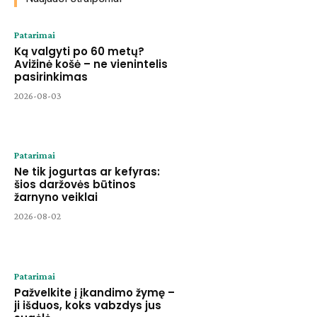
Patarimai
Ką valgyti po 60 metų?
Avižinė košė – ne vienintelis
pasirinkimas
2026-08-03
Patarimai
Ne tik jogurtas ar kefyras:
šios daržovės būtinos
žarnyno veiklai
2026-08-02
Patarimai
Pažvelkite į įkandimo žymę –
ji išduos, koks vabzdys jus