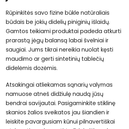
Rūpinkitės savo fizine būkle natūraliais
būdais be jokių didelių piniginių išlaidų.
Gamtos teikiami produktai padeda atkurti
prarastą jėgų balansą labai švelniai ir
saugiai. Jums tikrai nereikia nuolat kęsti
maudimo ar gerti sintetinių tablečių
didelėmis dozėmis.
Atsakingai atliekamas sąnarių valymas
namuose atneš didžiulę naudą jūsų
bendrai savijautai. Pasigaminkite stiklinę
skanios žalios sveikatos jau šiandien ir
leiskite pavargusiam kūnui pilnavertiškai