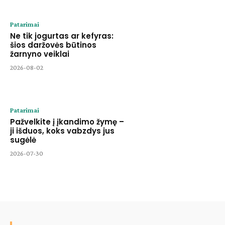
Patarimai
Ne tik jogurtas ar kefyras:
šios daržovės būtinos
žarnyno veiklai
2026-08-02
Patarimai
Pažvelkite į įkandimo žymę –
ji išduos, koks vabzdys jus
sugėlė
2026-07-30