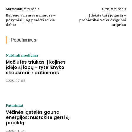
Ankstesnis straipsnis
Kitas straipsnis
Kepenų valymas namuose –
Įdėkite tai į jogurtą –
požymiai, jog pradėti reikia
probiotikai veiks dvigubai
dabar
stipriau
Populiariausi
Natūrali medicina
Močiutės triukas: į kojines
įdėjo šį lapą – ryte išnyko
skausmai ir patinimas
2025-07-06
Patarimai
Vėžinės ląstelės gauna
energijos: nustokite gerti šį
papildą
2026-01-25