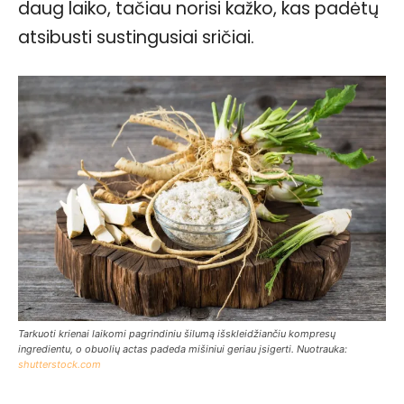
daug laiko, tačiau norisi kažko, kas padėtų
atsibusti sustingusiai sričiai.
Tarkuoti krienai laikomi pagrindiniu šilumą išskleidžiančiu kompresų
ingredientu, o obuolių actas padeda mišiniui geriau įsigerti. Nuotrauka:
shutterstock.com