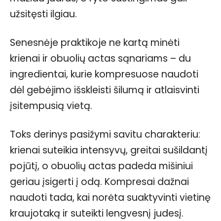
užsitęsti ilgiau.
Senesnėje praktikoje ne kartą minėti
krienai ir obuolių actas sąnariams – du
ingredientai, kurie kompresuose naudoti
dėl gebėjimo išskleisti šilumą ir atlaisvinti
įsitempusią vietą.
Toks derinys pasižymi savitu charakteriu:
krienai suteikia intensyvų, greitai sušildantį
pojūtį, o obuolių actas padeda mišiniui
geriau įsigerti į odą. Kompresai dažnai
naudoti tada, kai norėta suaktyvinti vietinę
kraujotaką ir suteikti lengvesnį judesį.