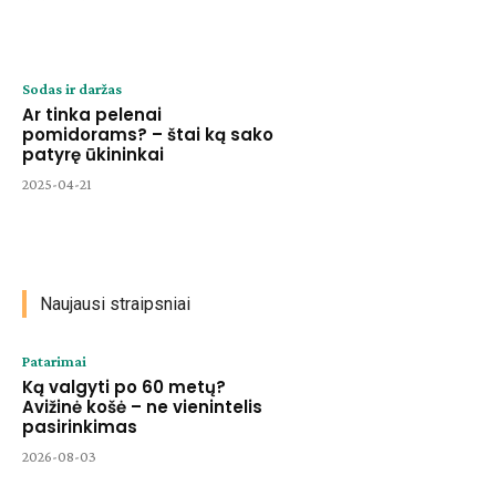
Sodas ir daržas
Ar tinka pelenai
pomidorams? – štai ką sako
patyrę ūkininkai
2025-04-21
Naujausi straipsniai
Patarimai
Ką valgyti po 60 metų?
Avižinė košė – ne vienintelis
pasirinkimas
2026-08-03