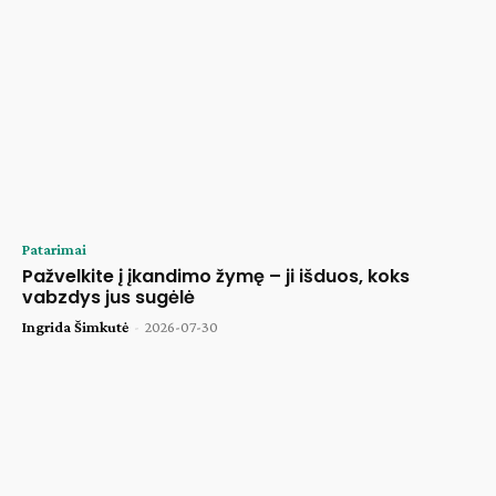
Patarimai
Pažvelkite į įkandimo žymę – ji išduos, koks
vabzdys jus sugėlė
Ingrida Šimkutė
-
2026-07-30