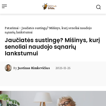
Patarimai
Jaučiatės sustingę? Mišinys, kurį senoliai naudojo
sąnarių lankstumui
Jaučiatės sustingę? Mišinys, kurį
senoliai naudojo sąnarių
lankstumui
2025-11-25
By
Justinas Rimkevičius
Facebook
WhatsApp
Paštu
Sp