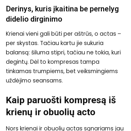
Derinys, kuris įkaitina be pernelyg
didelio dirginimo
Krienai vieni gali būti per aštrūs, o actas –
per skystas. Tačiau kartu jie sukuria
balansą: šiluma stipri, tačiau ne tokia, kuri
degintų. Dėl to kompresas tampa
tinkamas trumpiems, bet veiksmingiems
uždėjimo seansams.
Kaip paruošti kompresą iš
krienų ir obuolių acto
Nors krienai ir obuolių actas sąnariams jau