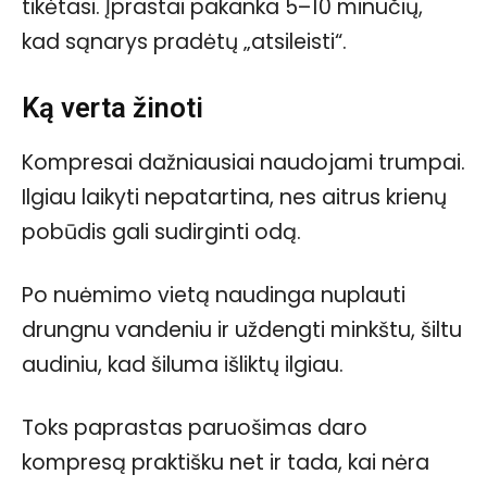
tikėtasi. Įprastai pakanka 5–10 minučių,
kad sąnarys pradėtų „atsileisti“.
Ką verta žinoti
Kompresai dažniausiai naudojami trumpai.
Ilgiau laikyti nepatartina, nes aitrus krienų
pobūdis gali sudirginti odą.
Po nuėmimo vietą naudinga nuplauti
drungnu vandeniu ir uždengti minkštu, šiltu
audiniu, kad šiluma išliktų ilgiau.
Toks paprastas paruošimas daro
kompresą praktišku net ir tada, kai nėra