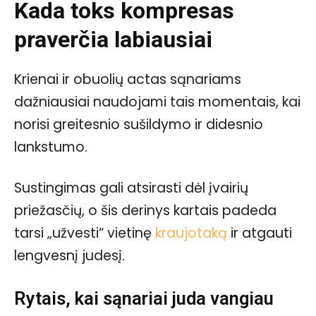
Kada toks kompresas
praverčia labiausiai
Krienai ir obuolių actas sąnariams
dažniausiai naudojami tais momentais, kai
norisi greitesnio sušildymo ir didesnio
lankstumo.
Sustingimas gali atsirasti dėl įvairių
priežasčių, o šis derinys kartais padeda
tarsi „užvesti“ vietinę
kraujotaką
ir atgauti
lengvesnį judesį.
Rytais, kai sąnariai juda vangiau