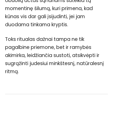
obuolių actas sąnariams suteikia tą
momentinę šilumą, kuri primena, kad
kūnas vis dar gali įsijudinti, jei jam
duodama tinkama kryptis.
Toks ritualas dažnai tampa ne tik
pagalbine priemone, bet ir ramybės
akimirka, leidžiančia sustoti, atsikvėpti ir
sugrąžinti judesiui minkštesnį, natūralesnį
ritmą.
Facebook
WhatsApp
Paštu
Sp