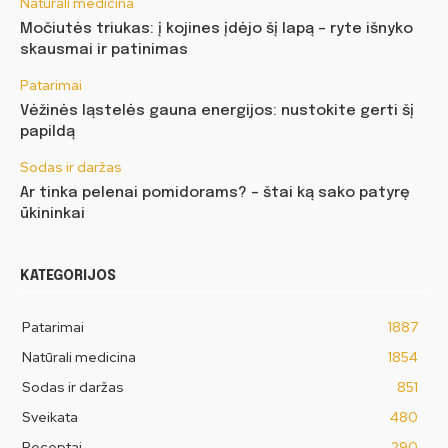
Natūrali medicina
Močiutės triukas: į kojines įdėjo šį lapą – ryte išnyko
skausmai ir patinimas
Patarimai
Vėžinės ląstelės gauna energijos: nustokite gerti šį
papildą
Sodas ir daržas
Ar tinka pelenai pomidorams? – štai ką sako patyrę
ūkininkai
KATEGORIJOS
Patarimai
1887
Natūrali medicina
1854
Sodas ir daržas
851
Sveikata
480
Receptai
290