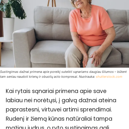
Sustingimas dažnai primena apie poreikį suteikti sąnariams daugiau šilumos – būtent
tam seniau naudoti krienų ir obuolių acto kompresai. Nuotrauka:
shutterstock.com
Kai rytais sąnariai primena apie save
labiau nei norėtųsi, į galvą dažnai ateina
paprastesni, virtuvei artimi sprendimai.
Rudenį ir žiemą kūnas natūraliai tampa
mažiau judrus, o ryto sustingimas gali