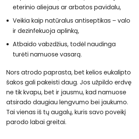
eterinio aliejaus ar arbatos pavidalu,
Veikia kaip natūralus antiseptikas – valo
ir dezinfekuoja aplinką,
Atbaido vabzdžius, todėl naudinga
turėti namuose vasarą.
Nors atrodo paprasta, bet kelios eukalipto
šakos gali pakeisti daug. Jos užpildo erdvę
ne tik kvapu, bet ir jausmu, kad namuose
atsirado daugiau lengvumo bei jaukumo.
Tai vienas iš tų augalų, kuris savo poveikį
parodo labai greitai.