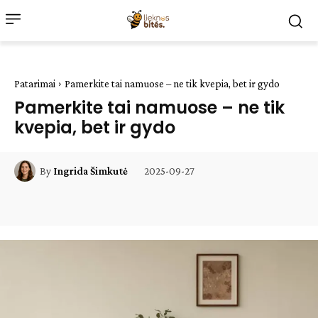
Patarimai
Pamerkite tai namuose – ne tik kvepia, bet ir gydo
Pamerkite tai namuose – ne tik
kvepia, bet ir gydo
2025-09-27
By
Ingrida Šimkutė
Facebook
WhatsApp
Paštu
Sp