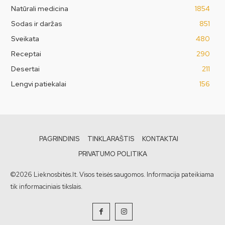
Natūrali medicina
1854
Sodas ir daržas
851
Sveikata
480
Receptai
290
Desertai
211
Lengvi patiekalai
156
PAGRINDINIS
TINKLARAŠTIS
KONTAKTAI
PRIVATUMO POLITIKA
©2026 Lieknosbitės.lt. Visos teisės saugomos. Informacija pateikiama
tik informaciniais tikslais.