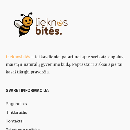
Lieknosbitės
– tai kasdieniai patarimai apie sveikatą, augalus,
maistą ir natūralų gyvenimo būdą. Paprastai ir aiškiai apie tai,
kas iš tikrųjų praverčia.
SVARBI INFORMACIJA
Pagrindinis
Tinklaraštis
Kontaktai
Privatumo politika