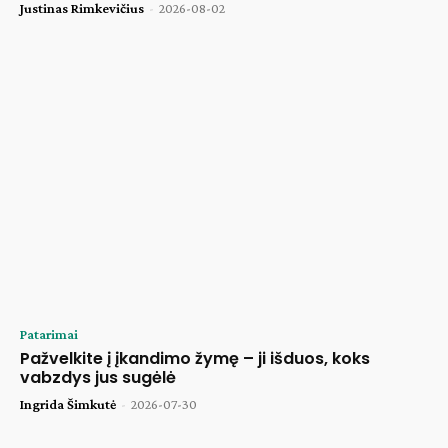
Justinas Rimkevičius
-
2026-08-02
Patarimai
Pažvelkite į įkandimo žymę – ji išduos, koks
vabzdys jus sugėlė
Ingrida Šimkutė
-
2026-07-30