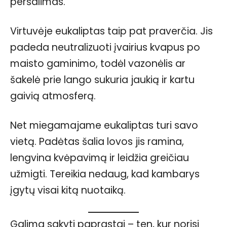
peršalimas.
Virtuvėje eukaliptas taip pat praverčia. Jis
padeda neutralizuoti įvairius kvapus po
maisto gaminimo, todėl vazonėlis ar
šakelė prie lango sukuria jaukią ir kartu
gaivią atmosferą.
Net miegamajame eukaliptas turi savo
vietą. Padėtas šalia lovos jis ramina,
lengvina kvėpavimą ir leidžia greičiau
užmigti. Tereikia nedaug, kad kambarys
įgytų visai kitą nuotaiką.
Galima sakyti paprastai – ten, kur norisi