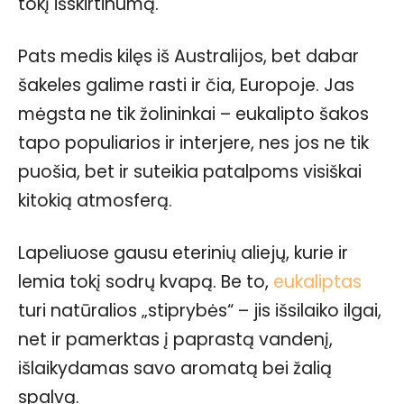
tokį išskirtinumą.
Pats medis kilęs iš Australijos, bet dabar
šakeles galime rasti ir čia, Europoje. Jas
mėgsta ne tik žolininkai – eukalipto šakos
tapo populiarios ir interjere, nes jos ne tik
puošia, bet ir suteikia patalpoms visiškai
kitokią atmosferą.
Lapeliuose gausu eterinių aliejų, kurie ir
lemia tokį sodrų kvapą. Be to,
eukaliptas
turi natūralios „stiprybės“ – jis išsilaiko ilgai,
net ir pamerktas į paprastą vandenį,
išlaikydamas savo aromatą bei žalią
spalvą.