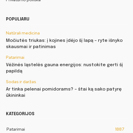
POPULIARU
Natūrali medicina
Močiutės triukas: į kojines įdėjo šį lapą – ryte išnyko
skausmai ir patinimas
Patarimai
Vėžinės ląstelės gauna energijos: nustokite gerti šį
papildą
Sodas ir daržas
Ar tinka pelenai pomidorams? – štai ką sako patyrę
ūkininkai
KATEGORIJOS
Patarimai
1887