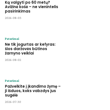
Ką valgyti po 60 metų?
Avižinė košė – ne vienintelis
pasirinkimas
2026-08-03
Patarimai
Ne tik jogurtas ar kefyras:
šios daržovės būtinos
žarnyno veiklai
2026-08-02
Patarimai
Pažvelkite į įkandimo žymę –
ji išduos, koks vabzdys jus
sugėlė
2026-07-30