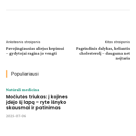
Facebook
WhatsApp
Paštu
Sp
Ankstesnis straipsnis
Kitas straipsnis
Pavojingiausias aliejus kepimui
Pagrindinis dalykas, keliantis
– gydytojai ragina jo vengti
cholesterolį – dauguma net
neįtaria
Populiariausi
Natūrali medicina
Močiutės triukas: į kojines
įdėjo šį lapą – ryte išnyko
skausmai ir patinimas
2025-07-06