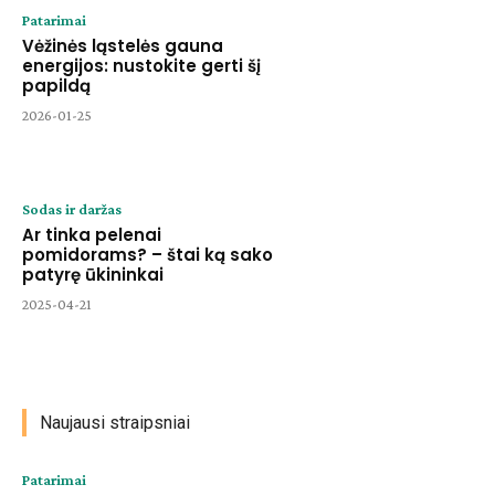
Patarimai
Vėžinės ląstelės gauna
energijos: nustokite gerti šį
papildą
2026-01-25
Sodas ir daržas
Ar tinka pelenai
pomidorams? – štai ką sako
patyrę ūkininkai
2025-04-21
Naujausi straipsniai
Patarimai