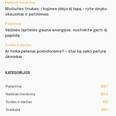
Natūrali medicina
Močiutės triukas: į kojines įdėjo šį lapą – ryte išnyko
skausmai ir patinimas
Patarimai
Vėžinės ląstelės gauna energijos: nustokite gerti šį
papildą
Sodas ir daržas
Ar tinka pelenai pomidorams? – štai ką sako patyrę
ūkininkai
KATEGORIJOS
Patarimai
1887
Natūrali medicina
1854
Sodas ir daržas
851
Sveikata
480