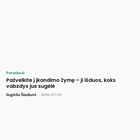
Patarimai
Pažvelkite į įkandimo žymę – ji išduos, koks
vabzdys jus sugėlė
Ingrida Šimkutė
-
2026-07-30