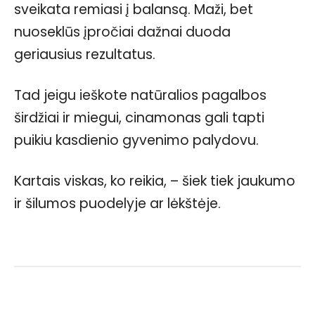
sveikata remiasi į balansą. Maži, bet
nuoseklūs įpročiai dažnai duoda
geriausius rezultatus.
Tad jeigu ieškote natūralios pagalbos
širdžiai ir miegui, cinamonas gali tapti
puikiu kasdienio gyvenimo palydovu.
Kartais viskas, ko reikia, – šiek tiek jaukumo
ir šilumos puodelyje ar lėkštėje.
Facebook
WhatsApp
Paštu
Sp