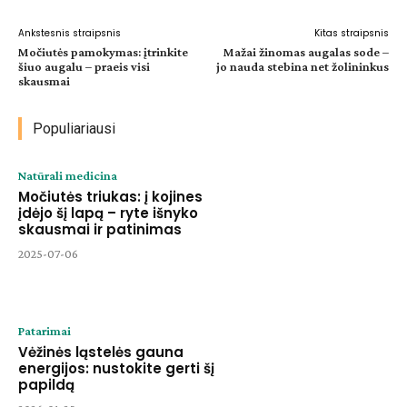
Ankstesnis straipsnis
Kitas straipsnis
Močiutės pamokymas: įtrinkite
Mažai žinomas augalas sode –
šiuo augalu – praeis visi
jo nauda stebina net žolininkus
skausmai
Populiariausi
Natūrali medicina
Močiutės triukas: į kojines
įdėjo šį lapą – ryte išnyko
skausmai ir patinimas
2025-07-06
Patarimai
Vėžinės ląstelės gauna
energijos: nustokite gerti šį
papildą