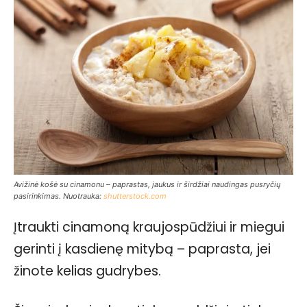
Avižinė košė su cinamonu – paprastas, jaukus ir širdžiai naudingas pusryčių
pasirinkimas. Nuotrauka:
shutterstock.com
Įtraukti cinamoną kraujospūdžiui ir miegui
gerinti į kasdienę mitybą – paprasta, jei
žinote kelias gudrybes.