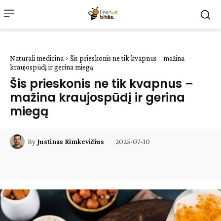
Natūrali medicina
Šis prieskonis ne tik kvapnus – mažina
kraujospūdį ir gerina miegą
Šis prieskonis ne tik kvapnus –
mažina kraujospūdį ir gerina
miegą
2025-07-10
By
Justinas Rimkevičius
Facebook
WhatsApp
Paštu
Sp