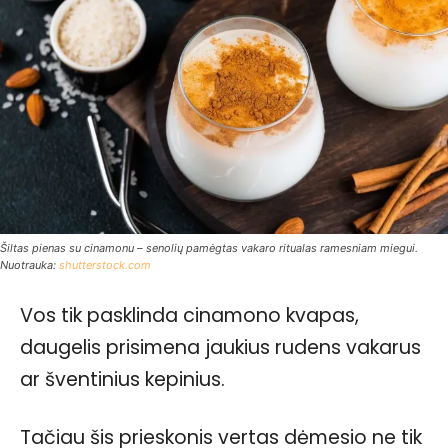
Šiltas pienas su cinamonu – senolių pamėgtas vakaro ritualas ramesniam miegui.
Nuotrauka:
shutterstock.com
Vos tik pasklinda cinamono kvapas,
daugelis prisimena jaukius rudens vakarus
ar šventinius kepinius.
Tačiau šis prieskonis vertas dėmesio ne tik