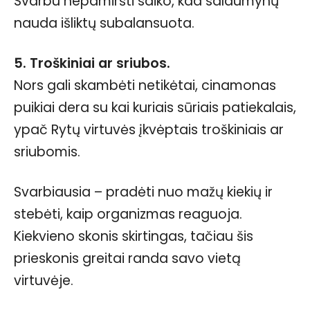
Svarbu nepamiršti saiko, kad saldumynų
nauda išliktų subalansuota.
5. Troškiniai ar sriubos.
Nors gali skambėti netikėtai, cinamonas
puikiai dera su kai kuriais sūriais patiekalais,
ypač Rytų virtuvės įkvėptais troškiniais ar
sriubomis.
Svarbiausia – pradėti nuo mažų kiekių ir
stebėti, kaip organizmas reaguoja.
Kiekvieno skonis skirtingas, tačiau šis
prieskonis greitai randa savo vietą
virtuvėje.