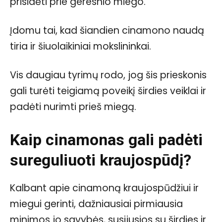
prisidėti prie geresnio miego.
Įdomu tai, kad šiandien cinamono naudą
tiria ir šiuolaikiniai mokslininkai.
Vis daugiau tyrimų rodo, jog šis prieskonis
gali turėti teigiamą poveikį širdies veiklai ir
padėti nurimti prieš miegą.
Kaip cinamonas gali padėti
sureguliuoti kraujospūdį?
Kalbant apie cinamoną kraujospūdžiui ir
miegui gerinti, dažniausiai pirmiausia
minimos jo savybės, susijusios su širdies ir