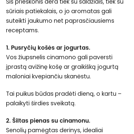
Šis prieskonis dera tiek su saldžiais, tiek su
sūriais patiekalais, o jo aromatas gali
suteikti jaukumo net paprasčiausiems
receptams.
1. Pusryčių košės ar jogurtas.
Vos žiupsnelis cinamono gali paversti
įprastą avižinę košę ar graikišką jogurtą
maloniai kvepiančiu skanėstu.
Tai puikus būdas pradėti dieną, o kartu –
palaikyti širdies sveikatą.
2. Šiltas pienas su cinamonu.
Senolių pamėgtas derinys, idealiai