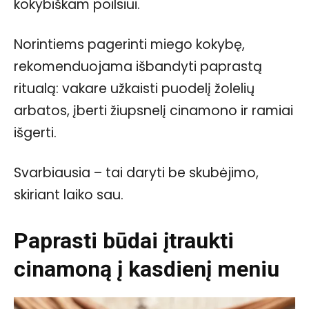
kokybiškam poilsiui.
Norintiems pagerinti miego kokybę,
rekomenduojama išbandyti paprastą
ritualą: vakare užkaisti puodelį žolelių
arbatos, įberti žiupsnelį cinamono ir ramiai
išgerti.
Svarbiausia – tai daryti be skubėjimo,
skiriant laiko sau.
Paprasti būdai įtraukti
cinamoną į kasdienį meniu