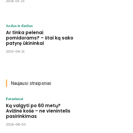
2026-01-25
Sodas ir daržas
Ar tinka pelenai
pomidorams? – štai ką sako
patyrę ūkininkai
2025-04-21
Naujausi straipsniai
Patarimai
Ką valgyti po 60 metų?
Avižinė košė – ne vienintelis
pasirinkimas
2026-08-03