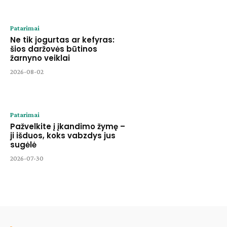
Patarimai
Ne tik jogurtas ar kefyras:
šios daržovės būtinos
žarnyno veiklai
2026-08-02
Patarimai
Pažvelkite į įkandimo žymę –
ji išduos, koks vabzdys jus
sugėlė
2026-07-30