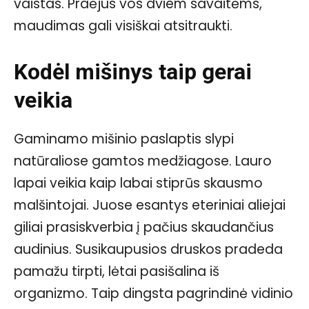
vaistas. Praėjus vos dviem savaitėms,
maudimas gali visiškai atsitraukti.
Kodėl mišinys taip gerai
veikia
Gaminamo mišinio paslaptis slypi
natūraliose gamtos medžiagose. Lauro
lapai veikia kaip labai stiprūs skausmo
malšintojai. Juose esantys eteriniai aliejai
giliai prasiskverbia į pačius skaudančius
audinius. Susikaupusios druskos pradeda
pamažu tirpti, lėtai pasišalina iš
organizmo. Taip dingsta pagrindinė vidinio