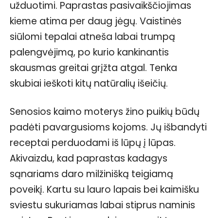
užduotimi. Paprastas pasivaikščiojimas
kieme atima per daug jėgų. Vaistinės
siūlomi tepalai atneša labai trumpą
palengvėjimą, po kurio kankinantis
skausmas greitai grįžta atgal. Tenka
skubiai ieškoti kitų natūralių išeičių.
Senosios kaimo moterys žino puikių būdų
padėti pavargusioms kojoms. Jų išbandyti
receptai perduodami iš lūpų į lūpas.
Akivaizdu, kad paprastas kadagys
sąnariams daro milžinišką teigiamą
poveikį. Kartu su lauro lapais bei kaimišku
sviestu sukuriamas labai stiprus naminis