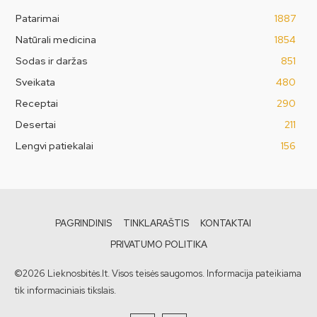
Patarimai
1887
Natūrali medicina
1854
Sodas ir daržas
851
Sveikata
480
Receptai
290
Desertai
211
Lengvi patiekalai
156
PAGRINDINIS
TINKLARAŠTIS
KONTAKTAI
PRIVATUMO POLITIKA
©2026 Lieknosbitės.lt. Visos teisės saugomos. Informacija pateikiama
tik informaciniais tikslais.