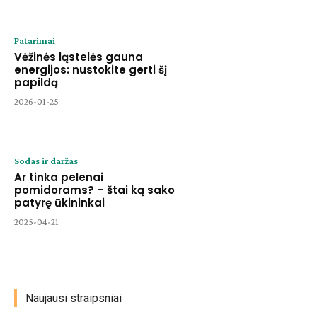
Patarimai
Vėžinės ląstelės gauna
energijos: nustokite gerti šį
papildą
2026-01-25
Sodas ir daržas
Ar tinka pelenai
pomidorams? – štai ką sako
patyrę ūkininkai
2025-04-21
Naujausi straipsniai