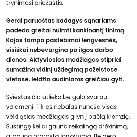
trynimosi priežastis.
Gerai paruoštas kadagys sąnariams
padeda greitai nuimti kankinantį tinimą.
Kojos tampa pastebimai lengvesnės,
visiškai nebevargina po ilgos darbo
dienos. Aktyviosios medžiagos stipriai
sumažina vidinį uždegimą pažeistose
vietose, leidžia audiniams greičiau gyti.
Sviestas čia atlieka be galo svarbų
vaidmenį. Tikras riebalas nuneša visas
veikliąsias medžiagas gilyn į pačią kremzlę.
Sustingę keliai gauna reikalingą drėkinimą,
atgauna prarastą lankstumą. Be gero