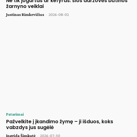
Ne tik jogurtas ar kefyras: šios daržovės būtinos
žarnyno veiklai
Justinas Rimkevičius
-
2026-08-02
Patarimai
Pažvelkite į įkandimo žymę – ji išduos, koks
vabzdys jus sugėlė
Ingrida Šimkutė
-
2026-07-30