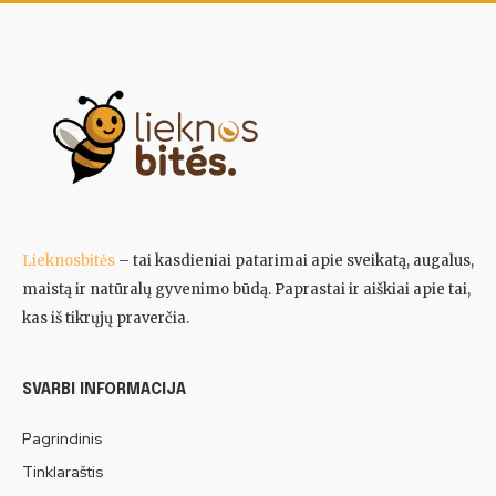
Lieknosbitės
– tai kasdieniai patarimai apie sveikatą, augalus,
maistą ir natūralų gyvenimo būdą. Paprastai ir aiškiai apie tai,
kas iš tikrųjų praverčia.
SVARBI INFORMACIJA
Pagrindinis
Tinklaraštis