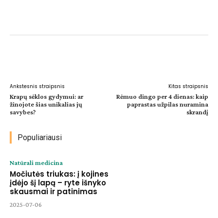
Facebook
WhatsApp
Paštu
Sp
Ankstesnis straipsnis
Kitas straipsnis
Krapų sėklos gydymui: ar
Rėmuo dingo per 4 dienas: kaip
žinojote šias unikalias jų
paprastas užpilas nuramina
savybes?
skrandį
Populiariausi
Natūrali medicina
Močiutės triukas: į kojines
įdėjo šį lapą – ryte išnyko
skausmai ir patinimas
2025-07-06