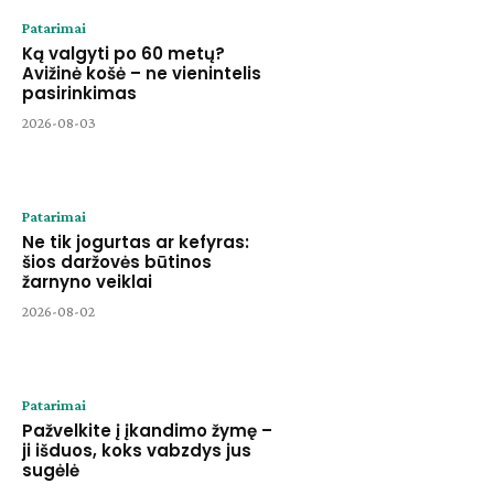
Patarimai
Ką valgyti po 60 metų?
Avižinė košė – ne vienintelis
pasirinkimas
2026-08-03
Patarimai
Ne tik jogurtas ar kefyras:
šios daržovės būtinos
žarnyno veiklai
2026-08-02
Patarimai
Pažvelkite į įkandimo žymę –
ji išduos, koks vabzdys jus
sugėlė