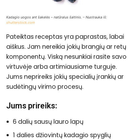
Kadagio uogos ant šakelės – natūralus šaltinis. – Nuotrauka iš:
shutterstock.com
Pateiktas receptas yra paprastas, labai
aiškus. Jam nereikia jokių brangių ar retų
komponentų. Viską nesunkiai rasite savo
virtuvėje arba artimiausiame turguje.
Jums neprireiks jokių specialių įrankių ar
sudėtingų virimo procesų.
Jums prireiks:
6 dalių sausų lauro lapų
1 dalies džiovintų kadagio spyglių