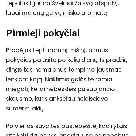
tepalas įgauna švelniai žalsvą atspalvį,
labai malonų gaivų miško aromatą.
Pirmieji pokyčiai
Pradėjus tepti naminį mišinį, pirmus
pokyčius pajusite po kelių dienų. Iš pradžių
dings tas nemalonus tempimo jausmas
lenkiant koją. Naktimis galėsite ramiai
miegoti, keliai nebeskleis pulsuojančio
skausmo, kuris anksčiau neleisdavo
sumerkti akių.
Po vienos savaitės pastebėsite, kad rytais
atsikelti darosi vis lengviau. Kojos nebebus