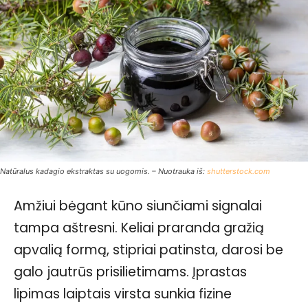
Natūralus kadagio ekstraktas su uogomis. – Nuotrauka iš:
shutterstock.com
Amžiui bėgant kūno siunčiami signalai
tampa aštresni. Keliai praranda gražią
apvalią formą, stipriai patinsta, darosi be
galo jautrūs prisilietimams. Įprastas
lipimas laiptais virsta sunkia fizine