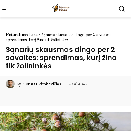
Natūrali medicina
Sąnarių skausmas dingo per 2 savaites:
sprendimas, kurį žino tik žolininkės
Sąnarių skausmas dingo per 2
savaites: sprendimas, kurį žino
tik žolininkės
2026-04-23
By
Justinas Rimkevičius
Facebook
WhatsApp
Paštu
Sp