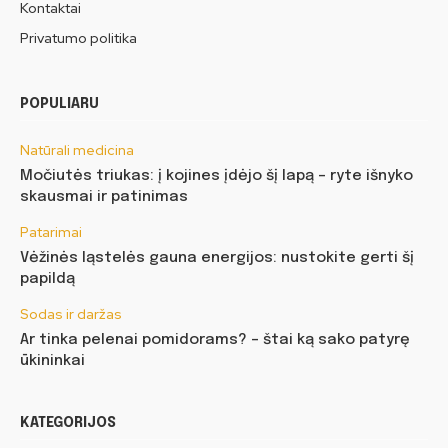
Kontaktai
Privatumo politika
POPULIARU
Natūrali medicina
Močiutės triukas: į kojines įdėjo šį lapą – ryte išnyko
skausmai ir patinimas
Patarimai
Vėžinės ląstelės gauna energijos: nustokite gerti šį
papildą
Sodas ir daržas
Ar tinka pelenai pomidorams? – štai ką sako patyrę
ūkininkai
KATEGORIJOS