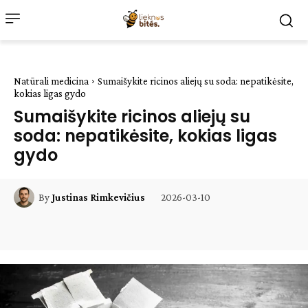
Natūrali medicina
Sumaišykite ricinos aliejų su soda: nepatikėsite,
kokias ligas gydo
Sumaišykite ricinos aliejų su
soda: nepatikėsite, kokias ligas
gydo
2026-03-10
By
Justinas Rimkevičius
Facebook
WhatsApp
Paštu
Sp