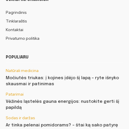
Pagrindinis
Tinklaraštis
Kontaktai
Privatumo politika
POPULIARU
Natūrali medicina
Močiutės triukas: į kojines įdėjo šį lapą – ryte išnyko
skausmai ir patinimas
Patarimai
Vėžinės ląstelės gauna energijos: nustokite gerti šį
papildą
Sodas ir daržas
Ar tinka pelenai pomidorams? – štai ką sako patyrę