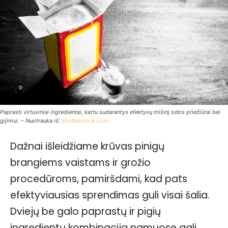
Paprasti virtuviniai ingredientai, kartu sudarantys efektyvų mišinį odos priežiūrai bei
gijimui. – Nuotrauka iš:
shutterstock.com
Dažnai išleidžiame krūvas pinigų
brangiems vaistams ir grožio
procedūroms, pamiršdami, kad pats
efektyviausias sprendimas guli visai šalia.
Dviejų be galo paprastų ir pigių
ingredientų kombinacija namuose gali