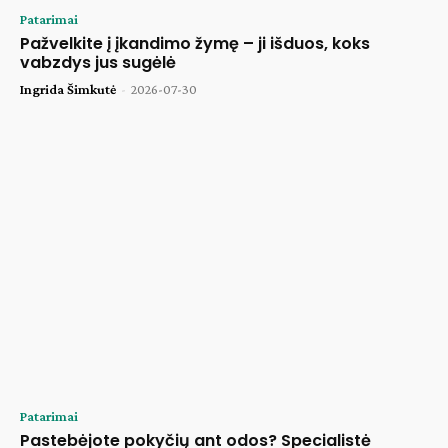
Patarimai
Pažvelkite į įkandimo žymę – ji išduos, koks
vabzdys jus sugėlė
Ingrida Šimkutė
-
2026-07-30
Patarimai
Pastebėjote pokyčių ant odos? Specialistė