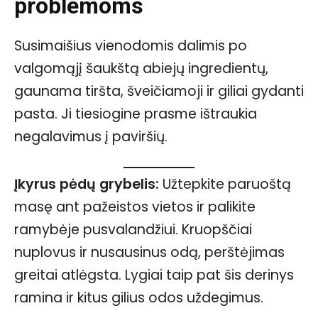
problemoms
Susimaišius vienodomis dalimis po
valgomąjį šaukštą abiejų ingredientų,
gaunama tiršta, šveičiamoji ir giliai gydanti
pasta. Ji tiesiogine prasme ištraukia
negalavimus į paviršių.
Įkyrus pėdų grybelis:
Užtepkite paruoštą
masę ant pažeistos vietos ir palikite
ramybėje pusvalandžiui. Kruopščiai
nuplovus ir nusausinus odą, perštėjimas
greitai atlėgsta. Lygiai taip pat šis derinys
ramina ir kitus gilius odos uždegimus.