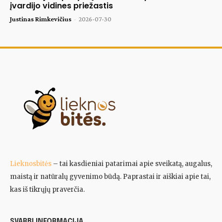
įvardijo vidines priežastis
Justinas Rimkevičius
-
2026-07-30
Lieknosbitės
– tai kasdieniai patarimai apie sveikatą, augalus,
maistą ir natūralų gyvenimo būdą. Paprastai ir aiškiai apie tai,
kas iš tikrųjų praverčia.
SVARBI INFORMACIJA