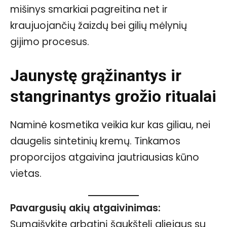
mišinys smarkiai pagreitina net ir
kraujuojančių žaizdų bei gilių mėlynių
gijimo procesus.
Jaunystę grąžinantys ir
stangrinantys grožio ritualai
Naminė kosmetika veikia kur kas giliau, nei
daugelis sintetinių kremų. Tinkamos
proporcijos atgaivina jautriausias kūno
vietas.
Pavargusių akių atgaivinimas:
Sumaišykite arbatinį šaukštelį aliejaus su