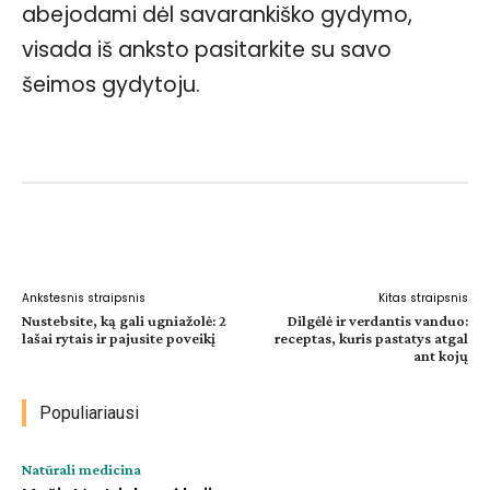
abejodami dėl savarankiško gydymo,
visada iš anksto pasitarkite su savo
šeimos gydytoju.
Facebook
WhatsApp
Paštu
Sp
Ankstesnis straipsnis
Kitas straipsnis
Nustebsite, ką gali ugniažolė: 2
Dilgėlė ir verdantis vanduo:
lašai rytais ir pajusite poveikį
receptas, kuris pastatys atgal
ant kojų
Populiariausi
Natūrali medicina