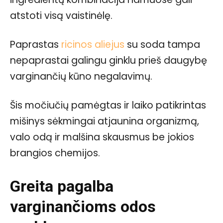
atstoti visą vaistinėlę.
Paprastas
ricinos aliejus
su soda tampa
nepaprastai galingu ginklu prieš daugybę
varginančių kūno negalavimų.
Šis močiučių pamėgtas ir laiko patikrintas
mišinys sėkmingai atjaunina organizmą,
valo odą ir malšina skausmus be jokios
brangios chemijos.
Greita pagalba
varginančioms odos