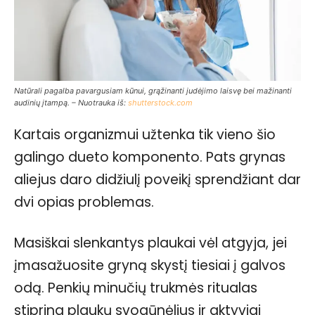
Natūrali pagalba pavargusiam kūnui, grąžinanti judėjimo laisvę bei mažinanti
audinių įtampą. – Nuotrauka iš:
shutterstock.com
Kartais organizmui užtenka tik vieno šio
galingo dueto komponento. Pats grynas
aliejus daro didžiulį poveikį sprendžiant dar
dvi opias problemas.
Masiškai slenkantys plaukai vėl atgyja, jei
įmasažuosite gryną skystį tiesiai į galvos
odą. Penkių minučių trukmės ritualas
stiprina plaukų svogūnėlius ir aktyviai