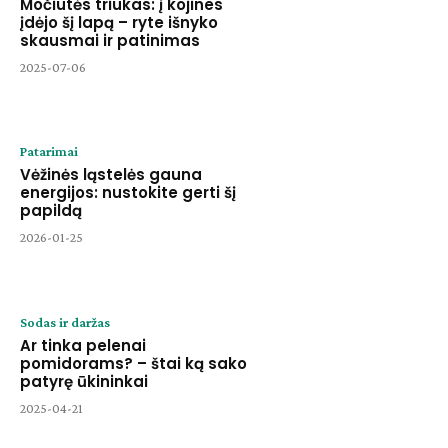
Močiutės triukas: į kojines
įdėjo šį lapą – ryte išnyko
skausmai ir patinimas
2025-07-06
Patarimai
Vėžinės ląstelės gauna
energijos: nustokite gerti šį
papildą
2026-01-25
Sodas ir daržas
Ar tinka pelenai
pomidorams? – štai ką sako
patyrę ūkininkai
2025-04-21