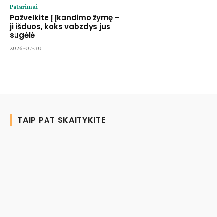
Patarimai
Pažvelkite į įkandimo žymę –
ji išduos, koks vabzdys jus
sugėlė
2026-07-30
TAIP PAT SKAITYKITE