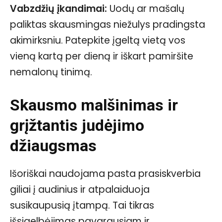
Vabzdžių įkandimai:
Uodų ar mašalų
paliktas skausmingas niežulys pradingsta
akimirksniu. Patepkite įgeltą vietą vos
vieną kartą per dieną ir iškart pamiršite
nemalonų tinimą.
Skausmo malšinimas ir
grįžtantis judėjimo
džiaugsmas
Išoriškai naudojama pasta prasiskverbia
giliai į audinius ir atpalaiduoja
susikaupusią įtampą. Tai tikras
išsigelbėjimas pavargusiam ir