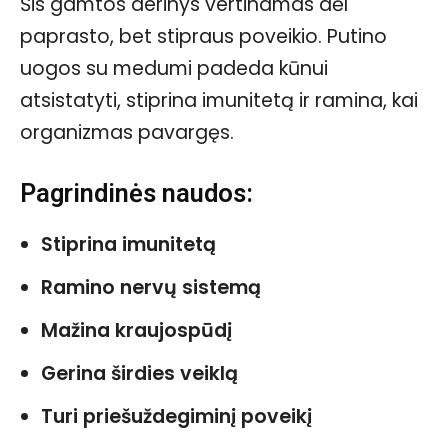
Šis gamtos derinys vertinamas dėl
paprasto, bet stipraus poveikio. Putino
uogos su medumi padeda kūnui
atsistatyti, stiprina imunitetą ir ramina, kai
organizmas pavargęs.
Pagrindinės naudos:
Stiprina imunitetą
Ramino nervų sistemą
Mažina kraujospūdį
Gerina širdies veiklą
Turi priešuždegiminį poveikį