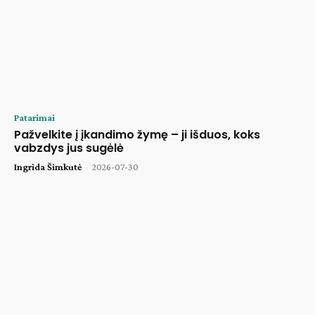
Patarimai
Pažvelkite į įkandimo žymę – ji išduos, koks
vabzdys jus sugėlė
Ingrida Šimkutė
-
2026-07-30