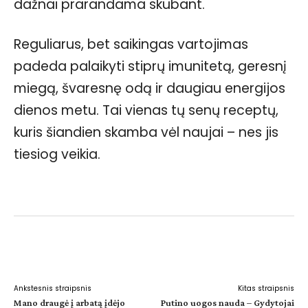
dažnai prarandama skubant.
Reguliarus, bet saikingas vartojimas
padeda palaikyti stiprų imunitetą, geresnį
miegą, švaresnę odą ir daugiau energijos
dienos metu. Tai vienas tų senų receptų,
kuris šiandien skamba vėl naujai – nes jis
tiesiog veikia.
Facebook
WhatsApp
Paštu
Sp
Ankstesnis straipsnis
Kitas straipsnis
Mano draugė į arbatą įdėjo
Putino uogos nauda – Gydytojai