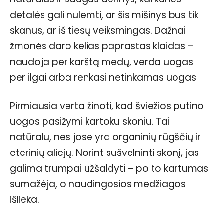
detalės gali nulemti, ar šis mišinys bus tik
skanus, ar iš tiesų veiksmingas. Dažnai
žmonės daro kelias paprastas klaidas –
naudoja per karštą medų, verda uogas
per ilgai arba renkasi netinkamas uogas.
Pirmiausia verta žinoti, kad šviežios putino
uogos pasižymi kartoku skoniu. Tai
natūralu, nes jose yra organinių rūgščių ir
eterinių aliejų. Norint sušvelninti skonį, jas
galima trumpai užšaldyti – po to kartumas
sumažėja, o naudingosios medžiagos
išlieka.