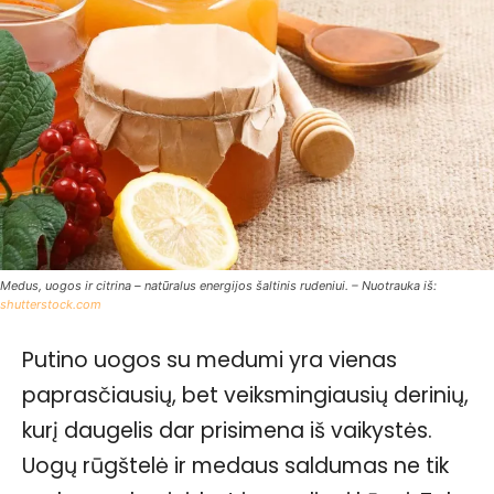
Medus, uogos ir citrina – natūralus energijos šaltinis rudeniui. – Nuotrauka iš:
shutterstock.com
Putino uogos su medumi yra vienas
paprasčiausių, bet veiksmingiausių derinių,
kurį daugelis dar prisimena iš vaikystės.
Uogų rūgštelė ir medaus saldumas ne tik