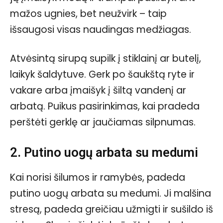
mažos ugnies, bet neužvirk – taip
išsaugosi visas naudingas medžiagas.
Atvėsintą sirupą supilk į stiklainį ar butelį,
laikyk šaldytuve. Gerk po šaukštą ryte ir
vakare arba įmaišyk į šiltą vandenį ar
arbatą. Puikus pasirinkimas, kai pradeda
perštėti gerklę ar jaučiamas silpnumas.
2. Putino uogų arbata su medumi
Kai norisi šilumos ir ramybės, padeda
putino uogų arbata su medumi. Ji malšina
stresą, padeda greičiau užmigti ir sušildo iš