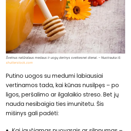
Švelnus natūralaus medaus ir uogų derinys sveikesnei dienai. – Nuotrauka iš:
shutterstock.com
Putino uogos su medumi labiausiai
vertinamos tada, kai kūnas nusilpęs – po
ligos, peršalimo ar ilgalaikio streso. Bet jų
nauda nesibaigia ties imunitetu. Šis
mišinys gali padėti:
Kai jaučiamas nuovargis ar silpnumas –