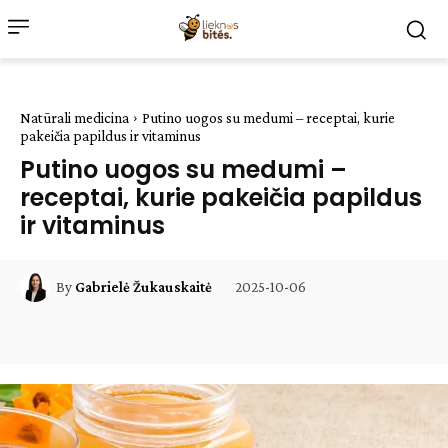
Natūrali medicina
Putino uogos su medumi – receptai, kurie
pakeičia papildus ir vitaminus
Putino uogos su medumi –
receptai, kurie pakeičia papildus
ir vitaminus
2025-10-06
By
Gabrielė Žukauskaitė
Facebook
WhatsApp
Paštu
Sp