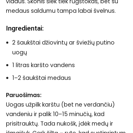
vidaus. Skonis šiek tiek rūgštokas, bet su
medaus saldumu tampa labai švelnus.
Ingredientai:
2 šaukštai džiovintų ar šviežių putino
uogų
1 litras karšto vandens
1–2 šaukštai medaus
Paruošimas:
Uogas užpilk karštu (bet ne verdančiu)
vandeniu ir palik 10–15 minučių, kad
prisitrauktų. Tada nukošk, įdėk medų ir