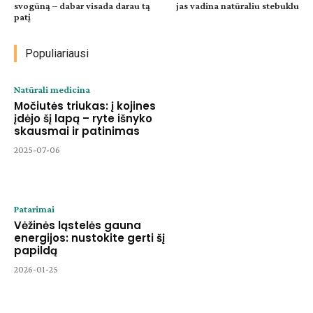
svogūną – dabar visada darau tą
jas vadina natūraliu stebuklu
patį
Populiariausi
Natūrali medicina
Močiutės triukas: į kojines
įdėjo šį lapą – ryte išnyko
skausmai ir patinimas
2025-07-06
Patarimai
Vėžinės ląstelės gauna
energijos: nustokite gerti šį
papildą
2026-01-25