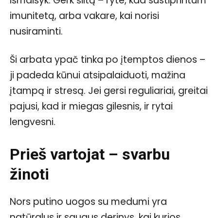
išmaišyk. Gerk šiltą – ryte, kad sustiprintum
imunitetą, arba vakare, kai norisi
nusiraminti.
Ši arbata ypač tinka po įtemptos dienos –
ji padeda kūnui atsipalaiduoti, mažina
įtampą ir stresą. Jei gersi reguliariai, greitai
pajusi, kad ir miegas gilesnis, ir rytai
lengvesni.
Prieš vartojat – svarbu
žinoti
Nors putino uogos su medumi yra
natūralus ir saugus derinys, kai kurios