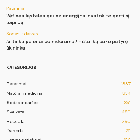
Patarimai
Vėžinės ląstelės gauna energijos: nustokite gerti šį
papildą
Sodas ir daržas
Ar tinka pelenai pomidorams? – štai ką sako patyrę
ūkininkai
KATEGORIJOS
Patarimai
1887
Natūrali medicina
1854
Sodas ir daržas
851
Sveikata
480
Receptai
290
Desertai
211
Lengvi patiekalai
156