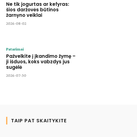
Ne tik jogurtas ar kefyras:
šios daržovės būtinos
žarnyno veiklai
2026-08-02
Patarimai
Pažvelkite į įkandimo žymę –
ji išduos, koks vabzdys jus
sugėlė
2026-07-30
TAIP PAT SKAITYKITE