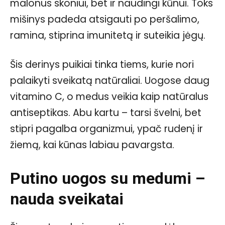
malonus skoniui, bet ir naudingi kūnui. Toks
mišinys padeda atsigauti po peršalimo,
ramina, stiprina imunitetą ir suteikia jėgų.
Šis derinys puikiai tinka tiems, kurie nori
palaikyti sveikatą natūraliai. Uogose daug
vitamino C, o medus veikia kaip natūralus
antiseptikas. Abu kartu – tarsi švelni, bet
stipri pagalba organizmui, ypač rudenį ir
žiemą, kai kūnas labiau pavargsta.
Putino uogos su medumi –
nauda sveikatai