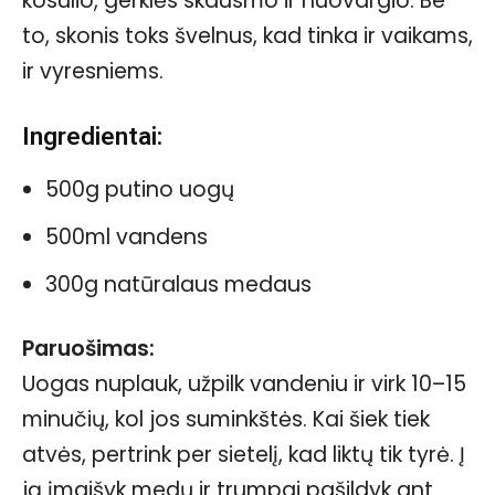
kosulio, gerklės skausmo ir nuovargio. Be
to, skonis toks švelnus, kad tinka ir vaikams,
ir vyresniems.
Ingredientai:
500g putino uogų
500ml vandens
300g natūralaus medaus
Paruošimas:
Uogas nuplauk, užpilk vandeniu ir virk 10–15
minučių, kol jos suminkštės. Kai šiek tiek
atvės, pertrink per sietelį, kad liktų tik tyrė. Į
ją įmaišyk medų ir trumpai pašildyk ant