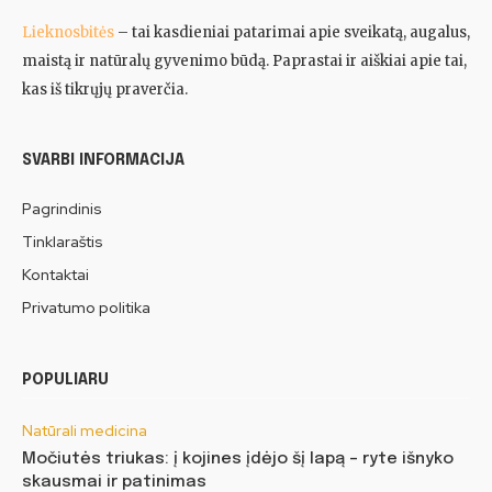
Lieknosbitės
– tai kasdieniai patarimai apie sveikatą, augalus,
maistą ir natūralų gyvenimo būdą. Paprastai ir aiškiai apie tai,
kas iš tikrųjų praverčia.
SVARBI INFORMACIJA
Pagrindinis
Tinklaraštis
Kontaktai
Privatumo politika
POPULIARU
Natūrali medicina
Močiutės triukas: į kojines įdėjo šį lapą – ryte išnyko
skausmai ir patinimas