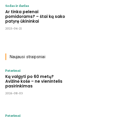
Sodas ir daržas
Ar tinka pelenai
pomidorams? – štai ką sako
patyrę ūkininkai
2025-04-21
Naujausi straipsniai
Patarimai
Ką valgyti po 60 metų?
Avižinė košė – ne vienintelis
pasirinkimas
2026-08-03
Patarimai