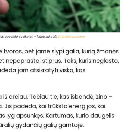
us poveikio sveikatai. – Nuotrauka iš:
shutterstock.com
 tvoros, bet jame slypi galia, kurią žmonės
et nepaprastai stiprus. Toks, kuris neglosto,
adeda jam atsikratyti visko, kas
iš arčiau. Tačiau tie, kas išbandė, žino –
 Jis padeda, kai trūksta energijos, kai
as lyg apsunkęs. Kartumas, kurio daugelis
atūralių gydančių galių gamtoje.