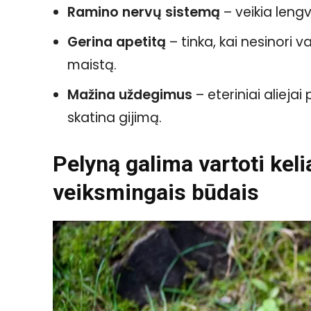
Ramino nervų sistemą
– veikia leng
Gerina apetitą
– tinka, kai nesinori v
maistą.
Mažina uždegimus
– eteriniai alieja
skatina gijimą.
Pelyną galima vartoti keli
veiksmingais būdais