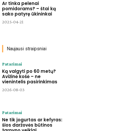
Ar tinka pelenai
pomidorams? – štai ką
sako patyrę ūkininkai
2025-04-21
Naujausi straipsniai
Patarimai
Ką valgyti po 60 metų?
Avižinė košė – ne
vienintelis pasirinkimas
2026-08-03
Patarimai
Ne tik jogurtas ar kefyras:
šios daržovės būtinos
žarnyno veiklai