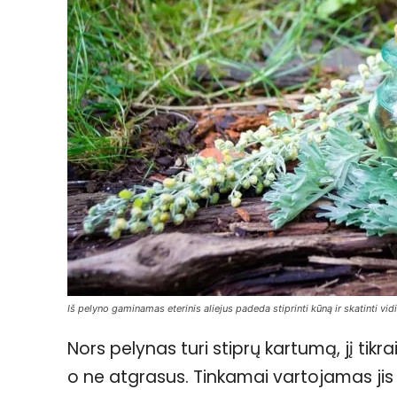
Iš pelyno gaminamas eterinis aliejus padeda stiprinti kūną ir skatinti vid
Nors pelynas turi stiprų kartumą, jį tikr
o ne atgrasus. Tinkamai vartojamas jis