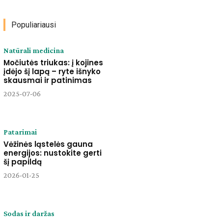
Populiariausi
Natūrali medicina
Močiutės triukas: į kojines
įdėjo šį lapą – ryte išnyko
skausmai ir patinimas
2025-07-06
Patarimai
Vėžinės ląstelės gauna
energijos: nustokite gerti
šį papildą
2026-01-25
Sodas ir daržas