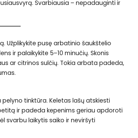
 pusiausvyrą. Svarbiausia – nepadauginti ir
. Užplikykite pusę arbatinio šaukštelio
ens ir palaikykite 5–10 minučių. Skonis
daus ar citrinos sulčių. Tokia arbata padeda,
kumas.
a pelyno tinktūra. Keletas lašų atskiesti
petitą ir padeda kepenims geriau apdoroti
l svarbu laikytis saiko ir neviršyti