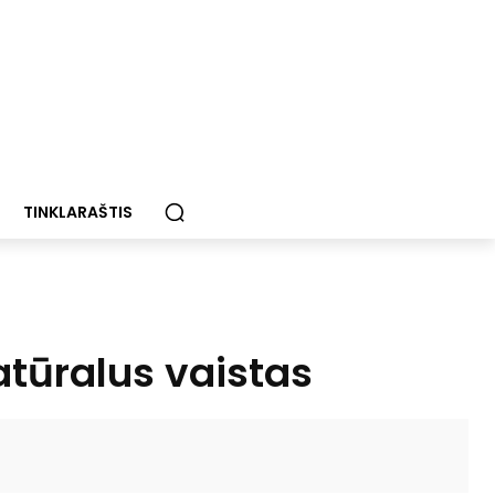
TINKLARAŠTIS
natūralus vaistas
Paštu
Spausdinti
Viber