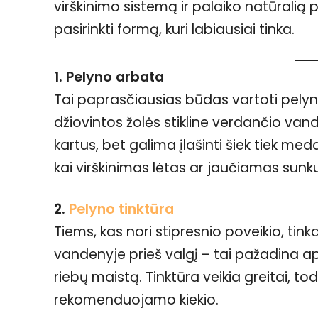
virškinimo sistemą ir palaiko natūralią
pasirinkti formą, kuri labiausiai tinka.
1. Pelyno arbata
Tai paprasčiausias būdas vartoti pelyną
džiovintos žolės stikline verdančio vand
kartus, bet galima įlašinti šiek tiek me
kai virškinimas lėtas ar jaučiamas sun
2.
Pelyno tinktūra
Tiems, kas nori stipresnio poveikio, tink
vandenyje prieš valgį – tai pažadina a
riebų maistą. Tinktūra veikia greitai, todė
rekomenduojamo kiekio.