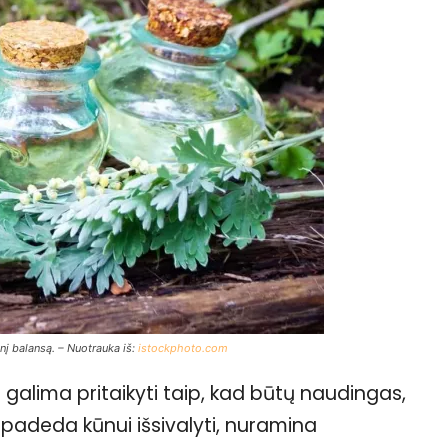
inį balansą. – Nuotrauka iš:
istockphoto.com
ai galima pritaikyti taip, kad būtų naudingas,
 padeda kūnui išsivalyti, nuramina