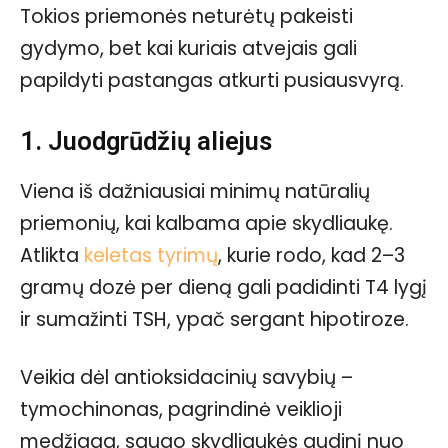
Tokios priemonės neturėtų pakeisti
gydymo, bet kai kuriais atvejais gali
papildyti pastangas atkurti pusiausvyrą.
1. Juodgrūdžių aliejus
Viena iš dažniausiai minimų natūralių
priemonių, kai kalbama apie skydliaukę.
Atlikta
keletas tyrimų
, kurie rodo, kad 2–3
gramų dozė per dieną gali padidinti T4 lygį
ir sumažinti TSH, ypač sergant hipotiroze.
Veikia dėl antioksidacinių savybių –
tymochinonas, pagrindinė veiklioji
medžiaga, saugo skydliaukės audinį nuo