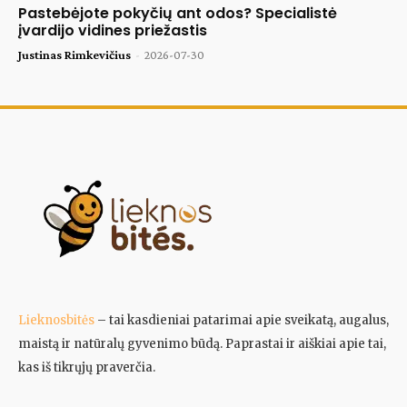
Pastebėjote pokyčių ant odos? Specialistė
įvardijo vidines priežastis
Justinas Rimkevičius
-
2026-07-30
Lieknosbitės
– tai kasdieniai patarimai apie sveikatą, augalus,
maistą ir natūralų gyvenimo būdą. Paprastai ir aiškiai apie tai,
kas iš tikrųjų praverčia.