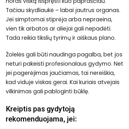
noras viską išspręsti kuo paprasčiau.
Tačiau skydliaukė – labai jautrus organas.
Jei simptomai stiprėja arba nepraeina,
vien tik arbatos ar aliejai gali nepadėti.
Tada reikia tikslių tyrimų ir aiškaus plano.
Žolelės gali būti naudinga pagalba, bet jos
neturi pakeisti profesionalaus gydymo. Net
jei pagerėjimas jaučiamas, tai nereiškia,
kad viduje viskas gerai. Kai kuriais atvejais
vilkinimas gali pabloginti būklę.
Kreiptis pas gydytoją
rekomenduojama, jei: