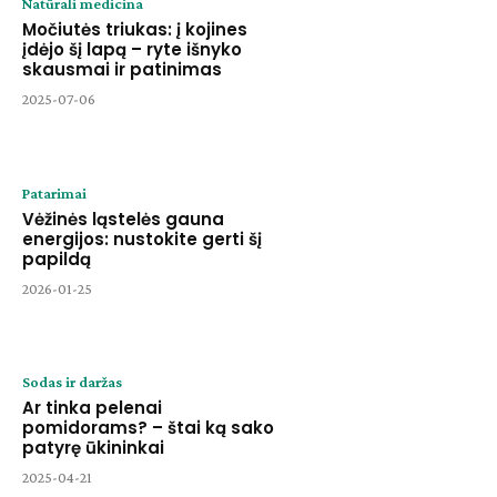
Natūrali medicina
Močiutės triukas: į kojines
įdėjo šį lapą – ryte išnyko
skausmai ir patinimas
2025-07-06
Patarimai
Vėžinės ląstelės gauna
energijos: nustokite gerti šį
papildą
2026-01-25
Sodas ir daržas
Ar tinka pelenai
pomidorams? – štai ką sako
patyrę ūkininkai
2025-04-21