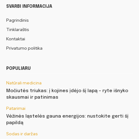
SVARBI INFORMACIJA
Pagrindinis
Tinklaraštis
Kontaktai
Privatumo politika
POPULIARU
Natūrali medicina
Močiutės triukas: į kojines įdėjo šį lapą – ryte išnyko
skausmai ir patinimas
Patarimai
Vėžinės ląstelės gauna energijos: nustokite gerti šį
papildą
Sodas ir daržas