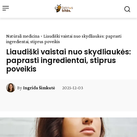
Natūrali medicina
Liaudiški vaistai nuo skydliaukės: paprasti
ingredientai, stiprus poveikis
Liaudiški vaistai nuo skydliaukės:
paprasti ingredientai, stiprus
poveikis
2025-12-03
By
Ingrida Šimkutė
Facebook
WhatsApp
Paštu
Sp