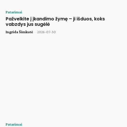
Patarimai
Pažvelkite į įkandimo žymę – ji išduos, koks
vabzdys jus sugėlė
Ingrida Šimkutė
-
2026-07-30
Patarimai