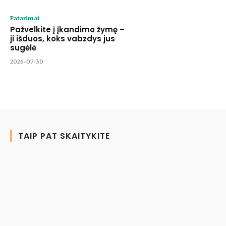
Patarimai
Pažvelkite į įkandimo žymę –
ji išduos, koks vabzdys jus
sugėlė
2026-07-30
TAIP PAT SKAITYKITE