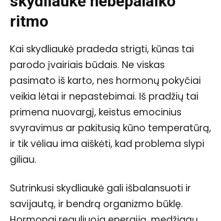
skydliaukė nebepalaiko
ritmo
Kai skydliaukė pradeda strigti, kūnas tai
parodo įvairiais būdais. Ne viskas
pasimato iš karto, nes hormonų pokyčiai
veikia lėtai ir nepastebimai. Iš pradžių tai
primena nuovargį, keistus emocinius
svyravimus ar pakitusią kūno temperatūrą,
ir tik vėliau ima aiškėti, kad problema slypi
giliau.
Sutrinkusi skydliaukė gali išbalansuoti ir
savijautą, ir bendrą organizmo būklę.
Hormonai reguliuoja energiją, medžiagų