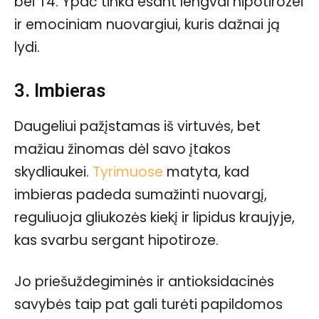
bei T4. Ypač tinka esant lengvai hipotirozei
ir emociniam nuovargiui, kuris dažnai ją
lydi.
3. Imbieras
Daugeliui pažįstamas iš virtuvės, bet
mažiau žinomas dėl savo įtakos
skydliaukei.
Tyrimuose
matyta, kad
imbieras padeda sumažinti nuovargį,
reguliuoja gliukozės kiekį ir lipidus kraujyje,
kas svarbu sergant hipotiroze.
Jo priešuždegiminės ir antioksidacinės
savybės taip pat gali turėti papildomos