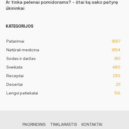
Ar tinka pelenai pomidorams? – štai ką sako patyrę
ūkininkai
KATEGORIJOS
Patarimai
1887
Natūrali medicina
1854
Sodas ir daržas
851
Sveikata
480
Receptai
290
Desertai
211
Lengvi patiekalai
156
PAGRINDINIS
TINKLARAŠTIS
KONTAKTAI