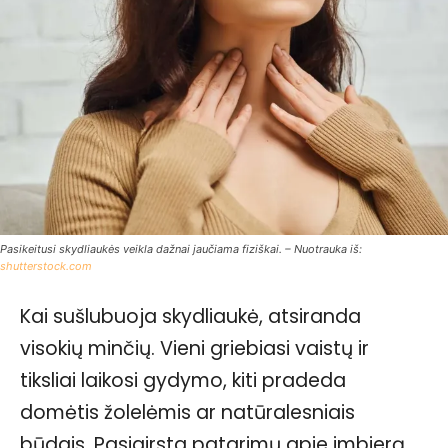
Pasikeitusi skydliaukės veikla dažnai jaučiama fiziškai. – Nuotrauka iš:
shutterstock.com
Kai sušlubuoja skydliaukė, atsiranda
visokių minčių. Vieni griebiasi vaistų ir
tiksliai laikosi gydymo, kiti pradeda
domėtis žolelėmis ar natūralesniais
būdais. Pasigirsta patarimų apie imbierą,