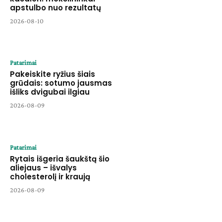
apstulbo nuo rezultatų
2026-08-10
Patarimai
Pakeiskite ryžius šiais
grūdais: sotumo jausmas
išliks dvigubai ilgiau
2026-08-09
Patarimai
Rytais išgeria šaukštą šio
aliejaus – išvalys
cholesterolį ir kraują
2026-08-09