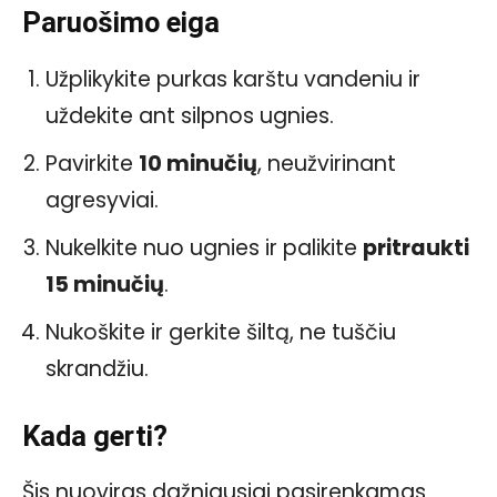
Paruošimo eiga
Užplikykite purkas karštu vandeniu ir
uždekite ant silpnos ugnies.
Pavirkite
10 minučių
, neužvirinant
agresyviai.
Nukelkite nuo ugnies ir palikite
pritraukti
15 minučių
.
Nukoškite ir gerkite šiltą, ne tuščiu
skrandžiu.
Kada gerti?
Šis nuoviras dažniausiai pasirenkamas