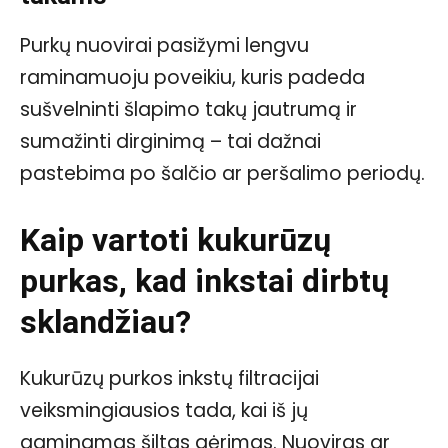
Purkų nuovirai pasižymi lengvu
raminamuoju poveikiu, kuris padeda
sušvelninti šlapimo takų jautrumą ir
sumažinti dirginimą – tai dažnai
pastebima po šalčio ar peršalimo periodų.
Kaip vartoti kukurūzų
purkas, kad inkstai dirbtų
sklandžiau?
Kukurūzų purkos inkstų filtracijai
veiksmingiausios tada, kai iš jų
gaminamas šiltas gėrimas. Nuoviras ar