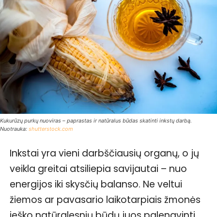
Kukurūzų purkų nuoviras – paprastas ir natūralus būdas skatinti inkstų darbą.
Nuotrauka:
shutterstock.com
Inkstai yra vieni darbščiausių organų, o jų
veikla greitai atsiliepia savijautai – nuo
energijos iki skysčių balanso. Ne veltui
žiemos ar pavasario laikotarpiais žmonės
ieško natūralesnių būdų juos palengvinti,