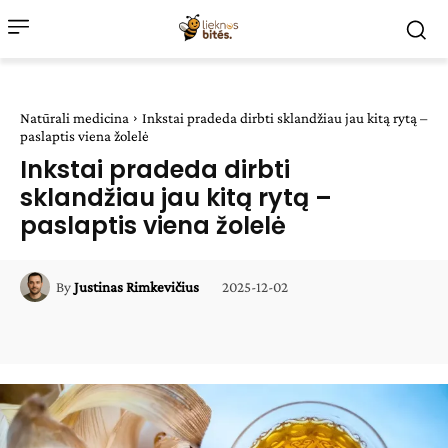
Natūrali medicina
Inkstai pradeda dirbti sklandžiau jau kitą rytą –
paslaptis viena žolelė
Inkstai pradeda dirbti
sklandžiau jau kitą rytą –
paslaptis viena žolelė
2025-12-02
By
Justinas Rimkevičius
Facebook
WhatsApp
Paštu
Sp