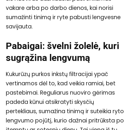
vakare arba po darbo dienos, kai norisi
sumažinti tinimą ir ryte pabusti lengvesne
savijauta.
Pabaigai: švelni žolelė, kuri
sugrąžina lengvumą
Kukurūzų purkos inkstų filtracijai ypač
vertinamos dėl to, kad veikia ramiai, bet
pastebimai. Reguliarus nuoviro gėrimas
padeda kūnui atsikratyti skysčių
pertekliaus, sumažina tinimą ir suteikia ryto
lengvumo pojūtį, kurio dažnai pritrūksta po
įtemptų ar sotesnių dienų. Tai viena iš tų