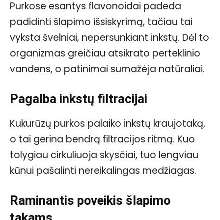
Purkose esantys flavonoidai padeda
padidinti šlapimo išsiskyrimą, tačiau tai
vyksta švelniai, nepersunkiant inkstų. Dėl to
organizmas greičiau atsikrato perteklinio
vandens, o patinimai sumažėja natūraliai.
Pagalba inkstų filtracijai
Kukurūzų purkos palaiko inkstų kraujotaką,
o tai gerina bendrą filtracijos ritmą. Kuo
tolygiau cirkuliuoja skysčiai, tuo lengviau
kūnui pašalinti nereikalingas medžiagas.
Raminantis poveikis šlapimo
takams