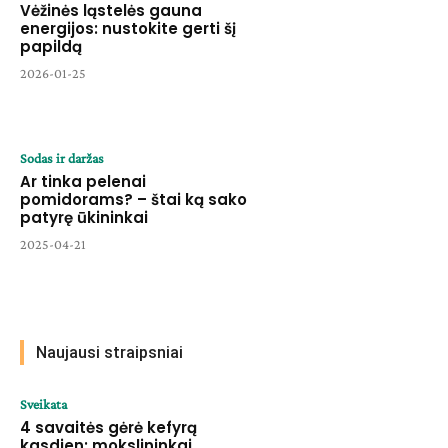
Vėžinės ląstelės gauna
energijos: nustokite gerti šį
papildą
2026-01-25
Sodas ir daržas
Ar tinka pelenai
pomidorams? – štai ką sako
patyrę ūkininkai
2025-04-21
Naujausi straipsniai
Sveikata
4 savaitės gėrė kefyrą
kasdien: mokslininkai