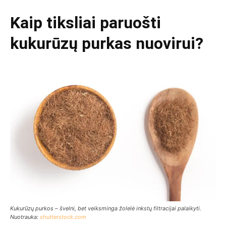
Kaip tiksliai paruošti
kukurūzų purkas nuovirui?
Kukurūzų purkos – švelni, bet veiksminga žolelė inkstų filtracijai palaikyti.
Nuotrauka:
shutterstock.com