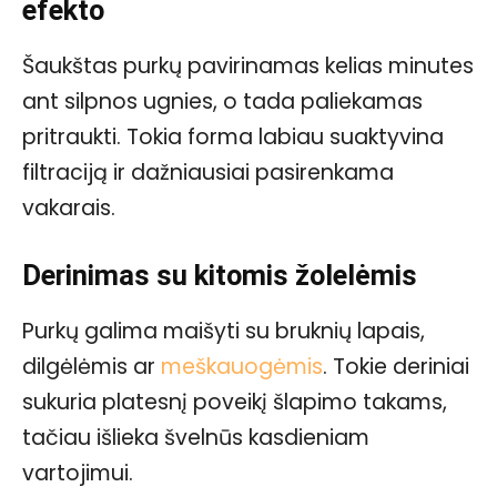
efekto
Šaukštas purkų pavirinamas kelias minutes
ant silpnos ugnies, o tada paliekamas
pritraukti. Tokia forma labiau suaktyvina
filtraciją ir dažniausiai pasirenkama
vakarais.
Derinimas su kitomis žolelėmis
Purkų galima maišyti su bruknių lapais,
dilgėlėmis ar
meškauogėmis
. Tokie deriniai
sukuria platesnį poveikį šlapimo takams,
tačiau išlieka švelnūs kasdieniam
vartojimui.