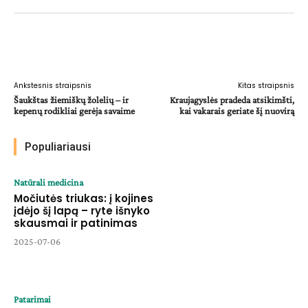
Facebook
WhatsApp
Paštu
Sp
Ankstesnis straipsnis
Kitas straipsnis
Šaukštas žiemiškų žolelių – ir
Kraujagyslės pradeda atsikimšti,
kepenų rodikliai gerėja savaime
kai vakarais geriate šį nuovirą
Populiariausi
Natūrali medicina
Močiutės triukas: į kojines
įdėjo šį lapą – ryte išnyko
skausmai ir patinimas
2025-07-06
Patarimai