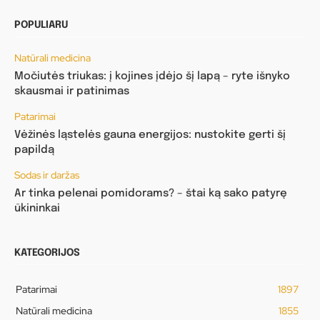
POPULIARU
Natūrali medicina
Močiutės triukas: į kojines įdėjo šį lapą – ryte išnyko
skausmai ir patinimas
Patarimai
Vėžinės ląstelės gauna energijos: nustokite gerti šį
papildą
Sodas ir daržas
Ar tinka pelenai pomidorams? – štai ką sako patyrę
ūkininkai
KATEGORIJOS
Patarimai
1897
Natūrali medicina
1855