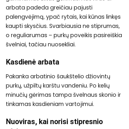
arbata padeda greičiau pajusti
palengvėjimą, ypač rytais, kai kūnas linkęs
kaupti skysčius. Svarbiausia ne stiprumas,
o reguliarumas – purkų poveikis pasireiškia
švelniai, tačiau nuosekliai.
Kasdienė arbata
Pakanka arbatinio šaukštelio džiovintų
purkų, užpiltų karštu vandeniu. Po kelių
minučių gėrimas tampa švelnaus skonio ir
tinkamas kasdieniam vartojimui.
Nuoviras, kai norisi stipresnio