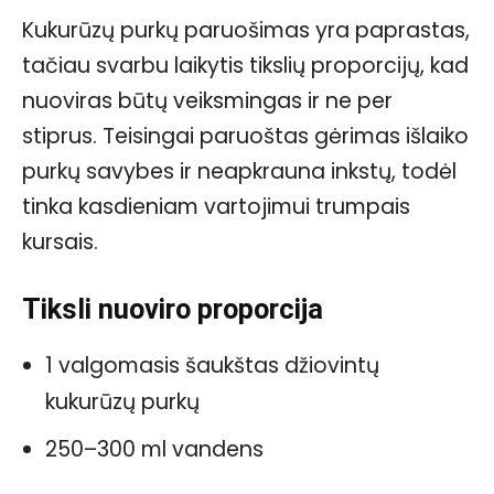
Kukurūzų purkų paruošimas yra paprastas,
tačiau svarbu laikytis tikslių proporcijų, kad
nuoviras būtų veiksmingas ir ne per
stiprus. Teisingai paruoštas gėrimas išlaiko
purkų savybes ir neapkrauna inkstų, todėl
tinka kasdieniam vartojimui trumpais
kursais.
Tiksli nuoviro proporcija
1 valgomasis šaukštas džiovintų
kukurūzų purkų
250–300 ml vandens