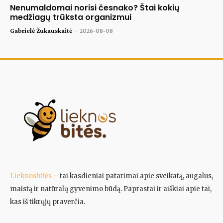
Nenumaldomai norisi česnako? Štai kokių
medžiagų trūksta organizmui
Gabrielė Žukauskaitė
-
2026-08-08
Lieknosbitės
– tai kasdieniai patarimai apie sveikatą, augalus,
maistą ir natūralų gyvenimo būdą. Paprastai ir aiškiai apie tai,
kas iš tikrųjų praverčia.