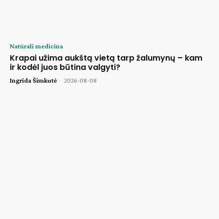
Natūrali medicina
Krapai užima aukštą vietą tarp žalumynų – kam
ir kodėl juos būtina valgyti?
Ingrida Šimkutė
-
2026-08-08