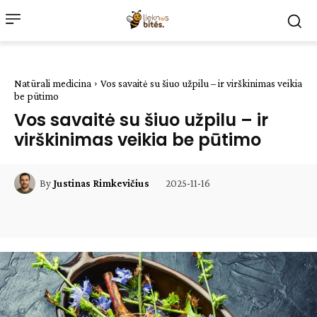
Natūrali medicina
Vos savaitė su šiuo užpilu – ir virškinimas veikia
be pūtimo
Vos savaitė su šiuo užpilu – ir
virškinimas veikia be pūtimo
2025-11-16
By
Justinas Rimkevičius
Facebook
WhatsApp
Paštu
Sp