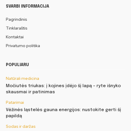
SVARBI INFORMACIJA
Pagrindinis
Tinklaraštis
Kontaktai
Privatumo politika
POPULIARU
Natūrali medicina
Močiutės triukas: į kojines įdėjo šį lapą – ryte išnyko
skausmai ir patinimas
Patarimai
Vėžinės ląstelės gauna energijos: nustokite gerti šį
papildą
Sodas ir daržas