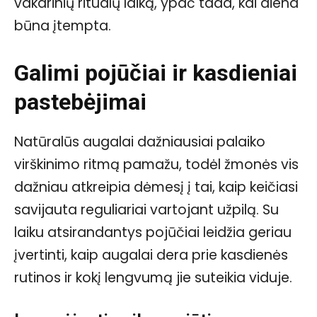
vakarinių ritualų laiką, ypač tada, kai diena
būna įtempta.
Galimi pojūčiai ir kasdieniai
pastebėjimai
Natūralūs augalai dažniausiai palaiko
virškinimo ritmą pamažu, todėl žmonės vis
dažniau atkreipia dėmesį į tai, kaip keičiasi
savijauta reguliariai vartojant užpilą. Su
laiku atsirandantys pojūčiai leidžia geriau
įvertinti, kaip augalai dera prie kasdienės
rutinos ir kokį lengvumą jie suteikia viduje.