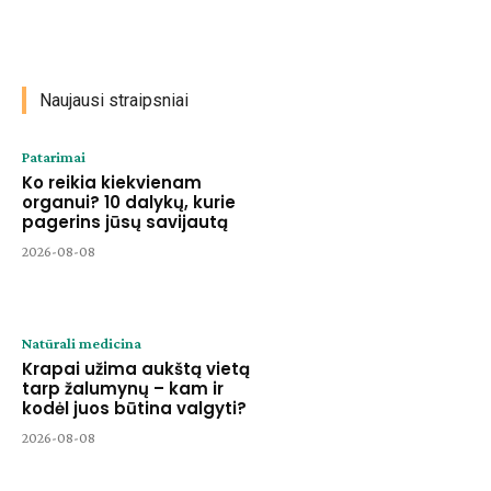
Naujausi straipsniai
Patarimai
Ko reikia kiekvienam
organui? 10 dalykų, kurie
pagerins jūsų savijautą
2026-08-08
Natūrali medicina
Krapai užima aukštą vietą
tarp žalumynų – kam ir
kodėl juos būtina valgyti?
2026-08-08