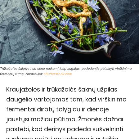
Trūkažolės šaknys nuo seno renkami kaip augalas, padedantis palaikyti virškinimo
fermentų ritmą. Nuotrauka:
shutterstock.com
Kraujažolės ir trūkažolės šaknų užpilas
daugelio vartojamas tam, kad virškinimo
fermentai dirbtų tolygiau ir dienoje
jaustųsi mažiau pūtimo. Žmonės dažnai
pastebi, kad derinys padeda sušvelninti