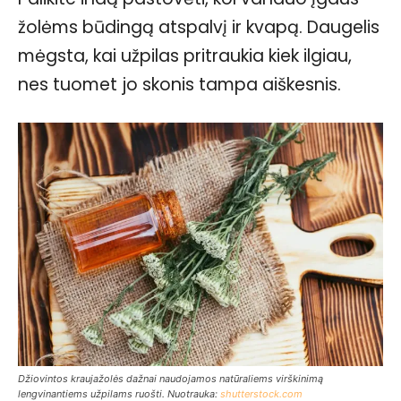
žolėms būdingą atspalvį ir kvapą. Daugelis
mėgsta, kai užpilas pritraukia kiek ilgiau,
nes tuomet jo skonis tampa aiškesnis.
Džiovintos kraujažolės dažnai naudojamos natūraliems virškinimą
lengvinantiems užpilams ruošti. Nuotrauka:
shutterstock.com