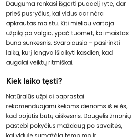
Dauguma renkasi išgerti puodelį ryte, dar
prieš pusryčius, kai vidus dar nėra
apkrautas maistu. Kiti mieliau vartoja
užpilą po valgio, ypač tuomet, kai maistas
būna sunkesnis. Svarbiausia – pasirinkti
laiką, kurį lengva išlaikyti kasdien, kad
augalai veiktų ritmiškai.
Kiek laiko tęsti?
Natūralūs užpilai paprastai
rekomenduojami kelioms dienoms iš eilės,
kad pojūtis būtų aiškesnis. Daugelis žmonių
pastebi pokyčius maždaug po savaitės,
kai viduje sumažėja tempimo ir