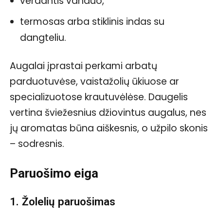
verdantis vanduo,
termosas arba stiklinis indas su
dangteliu.
Augalai įprastai perkami arbatų
parduotuvėse, vaistažolių ūkiuose ar
specializuotose krautuvėlėse. Daugelis
vertina šviežesnius džiovintus augalus, nes
jų aromatas būna aiškesnis, o užpilo skonis
– sodresnis.
Paruošimo eiga
1. Žolelių paruošimas