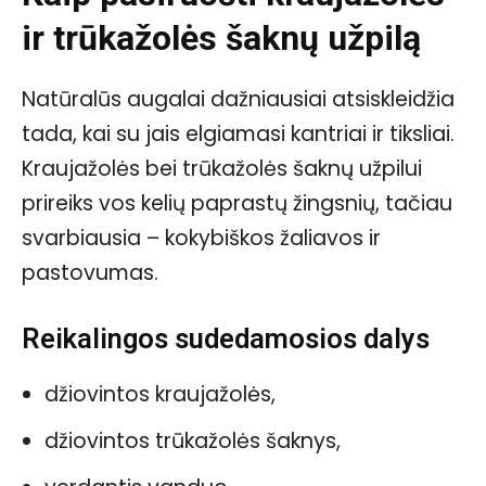
ir trūkažolės šaknų užpilą
Natūralūs augalai dažniausiai atsiskleidžia
tada, kai su jais elgiamasi kantriai ir tiksliai.
Kraujažolės bei trūkažolės šaknų užpilui
prireiks vos kelių paprastų žingsnių, tačiau
svarbiausia – kokybiškos žaliavos ir
pastovumas.
Reikalingos sudedamosios dalys
džiovintos kraujažolės,
džiovintos trūkažolės šaknys,