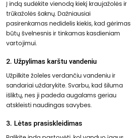
Į indą sudėkite vienodą kiekį kraujažolės ir
trūkažolės šaknų. Dažniausiai
pasirenkamas nedidelis kiekis, kad gėrimas
būtų švelnesnis ir tinkamas kasdieniam
vartojimui.
2. Užpylimas karštu vandeniu
Užpilkite žoleles verdančiu vandeniu ir
sandariai uždarykite. Svarbu, kad šiluma
išliktų, nes ji padeda augalams geriau
atskleisti naudingas savybes.
3. Lėtas prasiskleidimas
Palikite indą pastovėti, kol vanduo įgaus