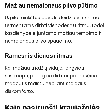
Mažiau nemalonaus pilvo pūtimo
Užpilo minkštas poveikis leidžia virškinimo
fermentams dirbti vienodesniu ritmu, todėl
kasdienybėje juntama mažiau tempimo ir
nemalonaus pilvo spaudimo.
Ramesnis dienos ritmas
Kai mažiau trikdžių viduje, lengviau
susikaupti, patogiau dirbti ir paprasčiau
mėgautis maistu nebijant staigaus
diskomforto.
Kaip pasiruošti kraujažolės