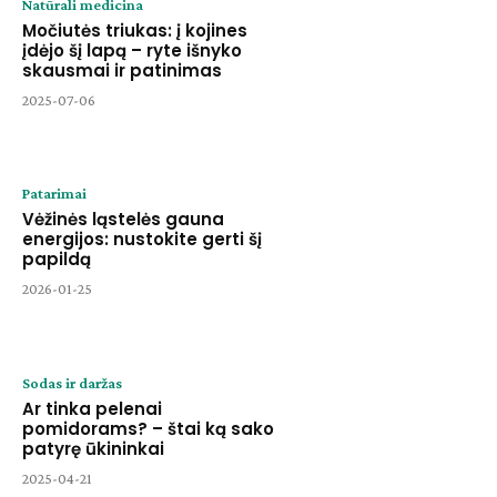
Natūrali medicina
Močiutės triukas: į kojines
įdėjo šį lapą – ryte išnyko
skausmai ir patinimas
2025-07-06
Patarimai
Vėžinės ląstelės gauna
energijos: nustokite gerti šį
papildą
2026-01-25
Sodas ir daržas
Ar tinka pelenai
pomidorams? – štai ką sako
patyrę ūkininkai
2025-04-21