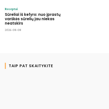
Receptai
Sūreliai iš kefyro: nuo įprastų
varškės sūrelių jau niekas
neatskirs
2026-08-08
TAIP PAT SKAITYKITE