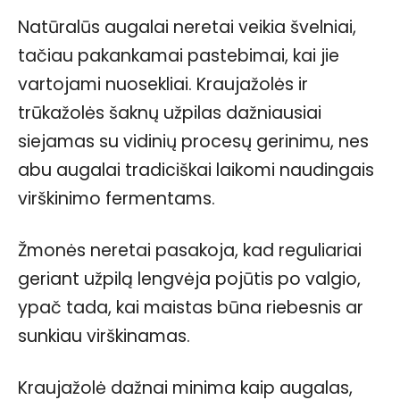
Natūralūs augalai neretai veikia švelniai,
tačiau pakankamai pastebimai, kai jie
vartojami nuosekliai. Kraujažolės ir
trūkažolės šaknų užpilas dažniausiai
siejamas su vidinių procesų gerinimu, nes
abu augalai tradiciškai laikomi naudingais
virškinimo fermentams.
Žmonės neretai pasakoja, kad reguliariai
geriant užpilą lengvėja pojūtis po valgio,
ypač tada, kai maistas būna riebesnis ar
sunkiau virškinamas.
Kraujažolė dažnai minima kaip augalas,