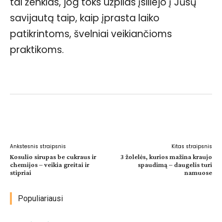
tai ženklas, jog toks užpilas įsiliejo į Jūsų
savijautą taip, kaip įprasta laiko
patikrintoms, švelniai veikiančioms
praktikoms.
Facebook
WhatsApp
Paštu
Sp
Ankstesnis straipsnis
Kitas straipsnis
Kosulio sirupas be cukraus ir
3 žolelės, kurios mažina kraujo
chemijos – veikia greitai ir
spaudimą – daugelis turi
stipriai
namuose
Populiariausi