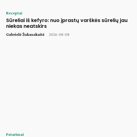
Receptai
Sūreliai iš kefyro: nuo įprastų varškės sūrelių jau
niekas neatskirs
Gabrielė Žukauskaitė
-
2026-08-08
Patarimai