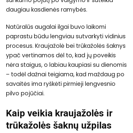
sunkumo pojūtį po valgymo ir suteikia
daugiau kasdienės ramybės.
Natūralūs augalai ilgai buvo laikomi
paprastu būdu lengviau sutvarkyti vidinius
procesus. Kraujažolė bei trūkažolės šaknys
ypač vertinamos dėl to, kad jų poveikis
nėra staigus, o labiau kaupiasi su dienomis
– todėl dažnai teigiama, kad maždaug po
savaitės ima ryškėti pirmieji lengvesnio
pilvo pojūčiai.
Kaip veikia kraujažolės ir
trūkažolės šaknų užpilas