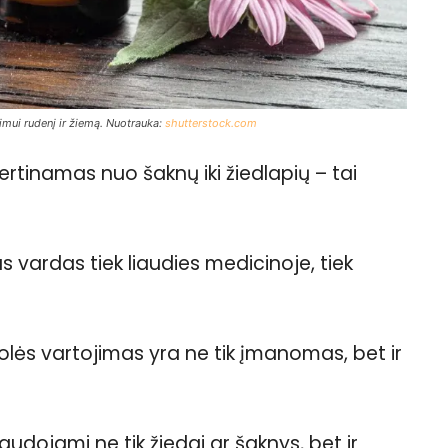
imui rudenį ir žiemą. Nuotrauka:
shutterstock.com
vertinamas nuo šaknų iki žiedlapių – tai
tas vardas tiek liaudies medicinoje, tiek
uolės vartojimas yra ne tik įmanomas, bet ir
audojami ne tik žiedai ar šaknys, bet ir