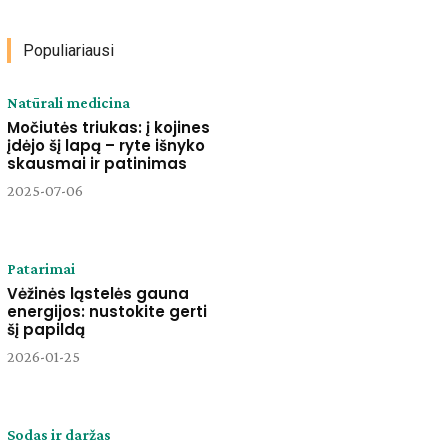
Populiariausi
Natūrali medicina
Močiutės triukas: į kojines
įdėjo šį lapą – ryte išnyko
skausmai ir patinimas
2025-07-06
Patarimai
Vėžinės ląstelės gauna
energijos: nustokite gerti
šį papildą
2026-01-25
Sodas ir daržas