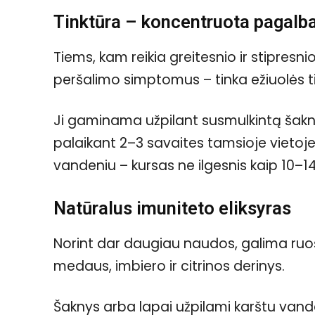
Tinktūra – koncentruota pagalb
Tiems, kam reikia greitesnio ir stipresn
peršalimo simptomus – tinka ežiuolės t
Ji gaminama užpilant susmulkintą šaknį s
palaikant 2–3 savaites tamsioje vietoje
vandeniu – kursas ne ilgesnis kaip 10–14
Natūralus imuniteto eliksyras
Norint dar daugiau naudos, galima ruošt
medaus, imbiero ir citrinos derinys.
Šaknys arba lapai užpilami karštu van