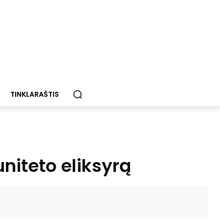
TINKLARAŠTIS
niteto eliksyrą
Paštu
Spausdinti
Viber