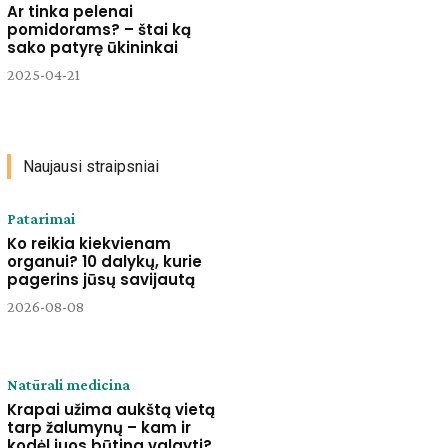
Ar tinka pelenai
pomidorams? – štai ką
sako patyrę ūkininkai
2025-04-21
Naujausi straipsniai
Patarimai
Ko reikia kiekvienam
organui? 10 dalykų, kurie
pagerins jūsų savijautą
2026-08-08
Natūrali medicina
Krapai užima aukštą vietą
tarp žalumynų – kam ir
kodėl juos būtina valgyti?