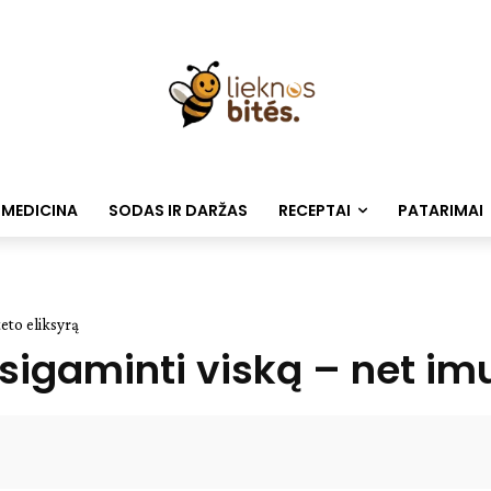
 MEDICINA
SODAS IR DARŽAS
RECEPTAI
PATARIMAI
teto eliksyrą
sigaminti viską – net imu
Facebook
WhatsApp