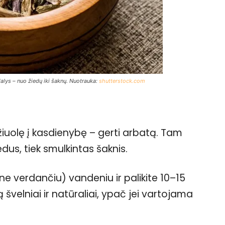
lys – nuo žiedų iki šaknų. Nuotrauka:
shutterstock.com
žiuolę į kasdienybę – gerti arbatą. Tam
dus, tiek smulkintas šaknis.
 ne verdančiu) vandeniu ir palikite 10–15
 švelniai ir natūraliai, ypač jei vartojama