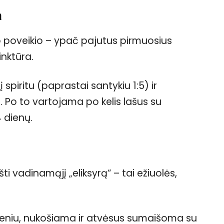
a
io poveikio – ypač pajutus pirmuosius
inktūra.
piritu (paprastai santykiu 1:5) ir
. Po to vartojama po kelis lašus su
 dienų.
i vadinamąjį „eliksyrą“ – tai ežiuolės,
deniu, nukošiama ir atvėsus sumaišoma su