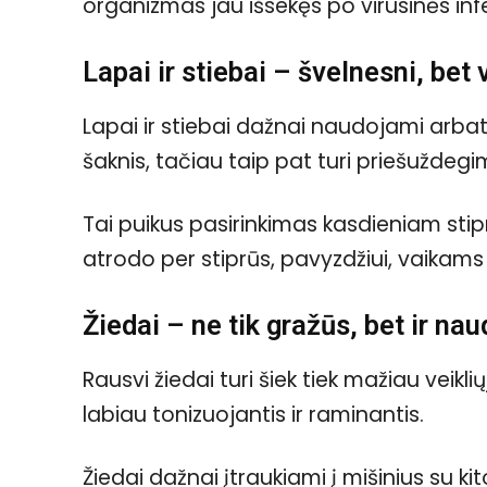
organizmas jau išsekęs po virusinės infe
Lapai ir stiebai – švelnesni, bet 
Lapai ir stiebai dažnai naudojami arbata
šaknis, tačiau taip pat turi priešuždegim
Tai puikus pasirinkimas kasdieniam stip
atrodo per stiprūs, pavyzdžiui, vaikam
Žiedai – ne tik gražūs, bet ir nau
Rausvi žiedai turi šiek tiek mažiau veikl
labiau tonizuojantis ir raminantis.
Žiedai dažnai įtraukiami į mišinius su ki