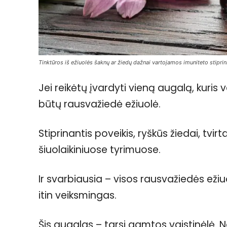
Tinktūros iš ežiuolės šaknų ar žiedų dažnai vartojamos imuniteto stiprin
Jei reikėtų įvardyti vieną augalą, kuris 
būtų rausvažiedė ežiuolė.
Stiprinantis poveikis, ryškūs žiedai, tvir
šiuolaikiniuose tyrimuose.
Ir svarbiausia – visos rausvažiedės eži
itin veiksmingas.
Šis augalas – tarsi gamtos vaistinėlė. N