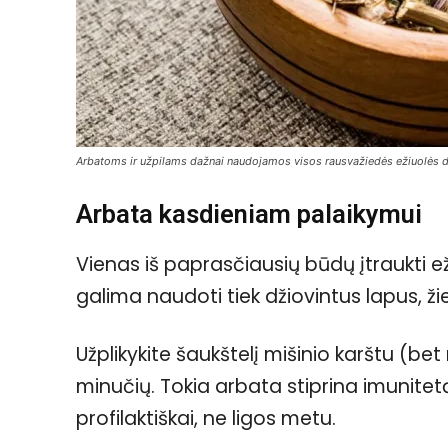
Arbatoms ir užpilams dažnai naudojamos visos rausvažiedės ežiuolės da
Arbata kasdieniam palaikymui
Vienas iš paprasčiausių būdų įtraukti e
galima naudoti tiek džiovintus lapus, žie
Užplikykite šaukštelį mišinio karštu (bet
minučių. Tokia arbata stiprina imunitetą
profilaktiškai, ne ligos metu.