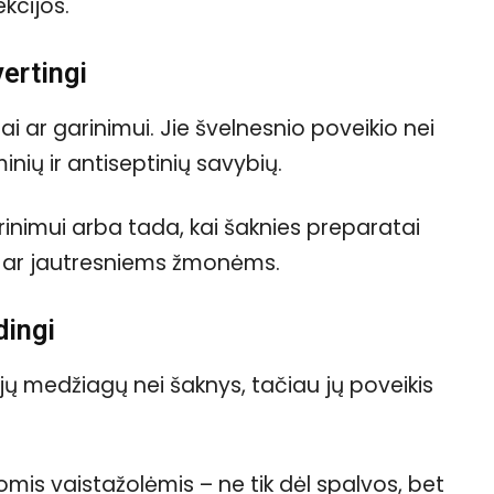
kcijos.
vertingi
i ar garinimui. Jie švelnesnio poveikio nei
inių ir antiseptinių savybių.
rinimui arba tada, kai šaknies preparatai
s ar jautresniems žmonėms.
dingi
iųjų medžiagų nei šaknys, tačiau jų poveikis
tomis vaistažolėmis – ne tik dėl spalvos, bet