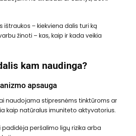
s ištraukos – kiekviena dalis turi ką
arbu žinoti – kas, kaip ir kada veikia
 dalis kam naudinga?
rganizmo apsauga
iai naudojama stipresnėms tinktūroms ar
eikia kaip natūralus imuniteto aktyvatorius.
 padidėja peršalimo ligų rizika arba