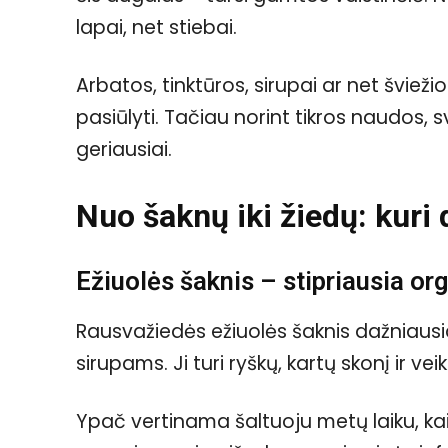
lapai, net stiebai.
Arbatos, tinktūros, sirupai ar net šviežio
pasiūlyti. Tačiau norint tikros naudos, sv
geriausiai.
Nuo šaknų iki žiedų: kuri
Ežiuolės šaknis – stipriausia o
Rausvažiedės ežiuolės šaknis dažniaus
sirupams. Ji turi ryškų, kartų skonį ir v
Ypač vertinama šaltuoju metų laiku, kai