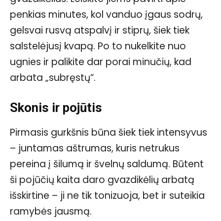
penkias minutes, kol vanduo įgaus sodrų,
gelsvai rusvą atspalvį ir stiprų, šiek tiek
salstelėjusį kvapą. Po to nukelkite nuo
ugnies ir palikite dar porai minučių, kad
arbata „subręstų“.
Skonis ir pojūtis
Pirmasis gurkšnis būna šiek tiek intensyvus
– juntamas aštrumas, kuris netrukus
pereina į šilumą ir švelnų saldumą. Būtent
ši pojūčių kaita daro gvazdikėlių arbatą
išskirtine – ji ne tik tonizuoja, bet ir suteikia
ramybės jausmą.