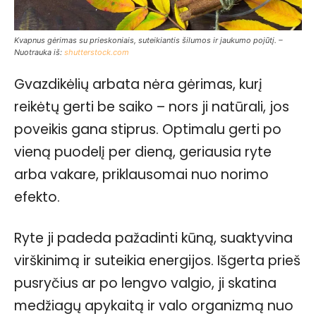
Kvapnus gėrimas su prieskoniais, suteikiantis šilumos ir jaukumo pojūtį. –
Nuotrauka iš:
shutterstock.com
Gvazdikėlių arbata nėra gėrimas, kurį
reikėtų gerti be saiko – nors ji natūrali, jos
poveikis gana stiprus. Optimalu gerti po
vieną puodelį per dieną, geriausia ryte
arba vakare, priklausomai nuo norimo
efekto.
Ryte ji padeda pažadinti kūną, suaktyvina
virškinimą ir suteikia energijos. Išgerta prieš
pusryčius ar po lengvo valgio, ji skatina
medžiagų apykaitą ir valo organizmą nuo