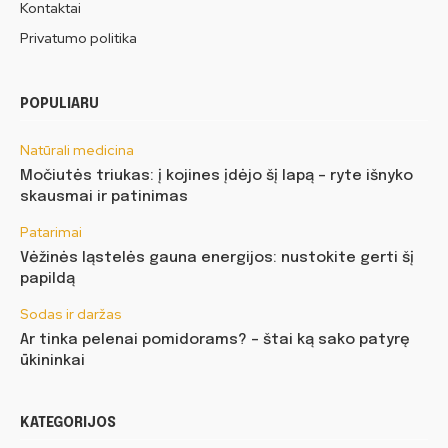
Kontaktai
Privatumo politika
POPULIARU
Natūrali medicina
Močiutės triukas: į kojines įdėjo šį lapą – ryte išnyko
skausmai ir patinimas
Patarimai
Vėžinės ląstelės gauna energijos: nustokite gerti šį
papildą
Sodas ir daržas
Ar tinka pelenai pomidorams? – štai ką sako patyrę
ūkininkai
KATEGORIJOS