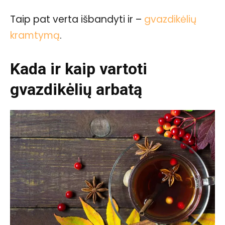
Taip pat verta išbandyti ir –
gvazdikėlių
kramtymą
.
Kada ir kaip vartoti
gvazdikėlių arbatą