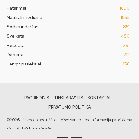
Patarimai
1890
Natūrali medicina
1855
Sodas ir daržas
851
Sveikata
480
Receptai
291
Desertai
212
Lengvi patiekalai
156
PAGRINDINIS
TINKLARAŠTIS
KONTAKTAI
PRIVATUMO POLITIKA
©2026 Lieknosbitės.lt. Visos teisės saugomos. Informacija pateikiama
tik informaciniais tikslais.