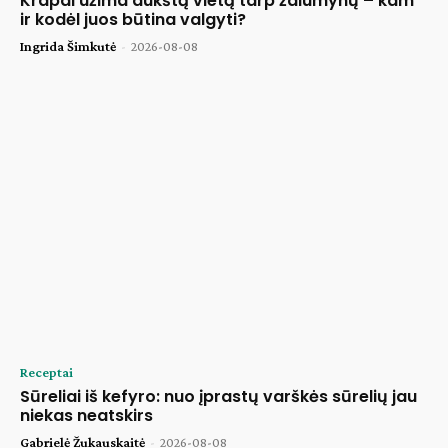
Krapai užima aukštą vietą tarp žalumynų – kam
ir kodėl juos būtina valgyti?
Ingrida Šimkutė
-
2026-08-08
Receptai
Sūreliai iš kefyro: nuo įprastų varškės sūrelių jau
niekas neatskirs
Gabrielė Žukauskaitė
-
2026-08-08