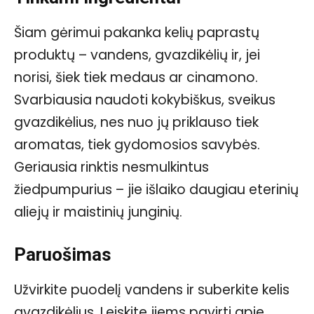
Šiam gėrimui pakanka kelių paprastų
produktų – vandens, gvazdikėlių ir, jei
norisi, šiek tiek medaus ar cinamono.
Svarbiausia naudoti kokybiškus, sveikus
gvazdikėlius, nes nuo jų priklauso tiek
aromatas, tiek gydomosios savybės.
Geriausia rinktis nesmulkintus
žiedpumpurius – jie išlaiko daugiau eterinių
aliejų ir maistinių junginių.
Paruošimas
Užvirkite puodelį vandens ir suberkite kelis
gvazdikėlius. Leiskite jiems pavirti apie