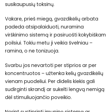
susikaupusių toksinų.
Vakare, prieš miegą, gvazdikėlių arbata
padeda atsipalaiduoti, nuramina
virškinimo sistemą ir pasiruošti kokybiškam
poilsiui. Tokiu metu ji veikia švelniau –
ramina, o ne tonizuoja.
Svarbu jos nevartoti per stiprios ar per
koncentruotos – užtenka kelių gvazdikėlių
vienam puodeliui. Per didelis kiekis gali
sudirginti skrandį ar sukelti lengvą nemigą
dėl stimuliuojančio poveikio.
Norint sustiprinti imuninę sistemą ar