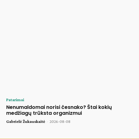
Patarimai
Nenumaldomai norisi česnako? Štai kokių
medžiagų trūksta organizmui
Gabrielė Žukauskaitė
-
2026-08-08