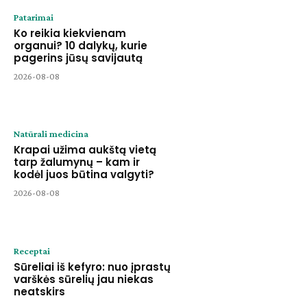
Patarimai
Ko reikia kiekvienam
organui? 10 dalykų, kurie
pagerins jūsų savijautą
2026-08-08
Natūrali medicina
Krapai užima aukštą vietą
tarp žalumynų – kam ir
kodėl juos būtina valgyti?
2026-08-08
Receptai
Sūreliai iš kefyro: nuo įprastų
varškės sūrelių jau niekas
neatskirs