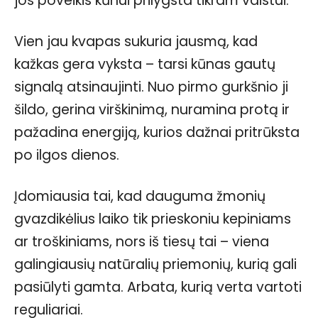
jos poveikis kūnui prilygsta tikram vaistui.
Vien jau kvapas sukuria jausmą, kad
kažkas gera vyksta – tarsi kūnas gautų
signalą atsinaujinti. Nuo pirmo gurkšnio ji
šildo, gerina virškinimą, nuramina protą ir
pažadina energiją, kurios dažnai pritrūksta
po ilgos dienos.
Įdomiausia tai, kad dauguma žmonių
gvazdikėlius laiko tik prieskoniu kepiniams
ar troškiniams, nors iš tiesų tai – viena
galingiausių natūralių priemonių, kurią gali
pasiūlyti gamta. Arbata, kurią verta vartoti
reguliariai.