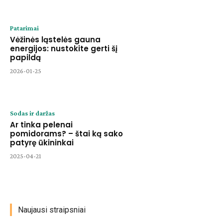
Patarimai
Vėžinės ląstelės gauna
energijos: nustokite gerti šį
papildą
2026-01-25
Sodas ir daržas
Ar tinka pelenai
pomidorams? – štai ką sako
patyrę ūkininkai
2025-04-21
Naujausi straipsniai