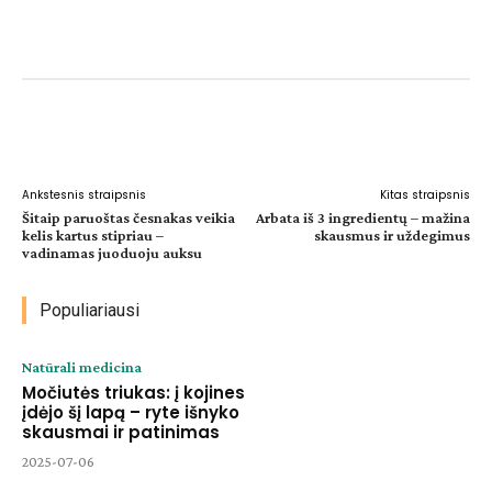
Facebook
WhatsApp
Paštu
Sp
Ankstesnis straipsnis
Kitas straipsnis
Šitaip paruoštas česnakas veikia
Arbata iš 3 ingredientų – mažina
kelis kartus stipriau –
skausmus ir uždegimus
vadinamas juoduoju auksu
Populiariausi
Natūrali medicina
Močiutės triukas: į kojines
įdėjo šį lapą – ryte išnyko
skausmai ir patinimas
2025-07-06