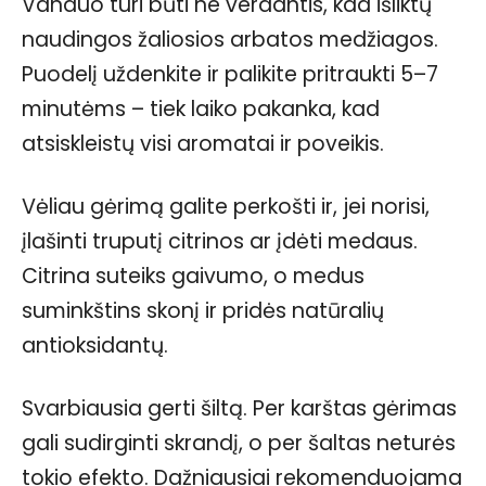
Vanduo turi būti ne verdantis, kad išliktų
naudingos žaliosios arbatos medžiagos.
Puodelį uždenkite ir palikite pritraukti 5–7
minutėms – tiek laiko pakanka, kad
atsiskleistų visi aromatai ir poveikis.
Vėliau gėrimą galite perkošti ir, jei norisi,
įlašinti truputį citrinos ar įdėti medaus.
Citrina suteiks gaivumo, o medus
suminkštins skonį ir pridės natūralių
antioksidantų.
Svarbiausia gerti šiltą. Per karštas gėrimas
gali sudirginti skrandį, o per šaltas neturės
tokio efekto. Dažniausiai rekomenduojama