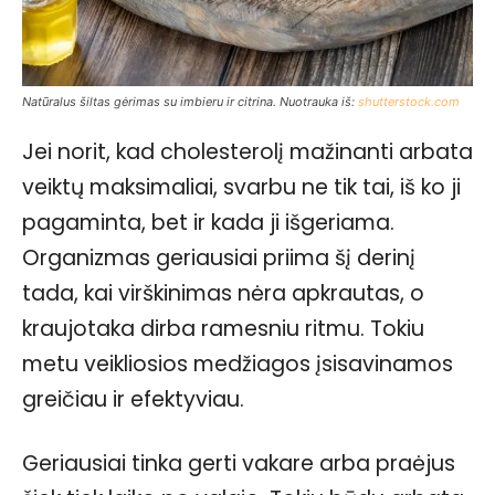
Natūralus šiltas gėrimas su imbieru ir citrina. Nuotrauka iš:
shutterstock.com
Jei norit, kad cholesterolį mažinanti arbata
veiktų maksimaliai, svarbu ne tik tai, iš ko ji
pagaminta, bet ir kada ji išgeriama.
Organizmas geriausiai priima šį derinį
tada, kai virškinimas nėra apkrautas, o
kraujotaka dirba ramesniu ritmu. Tokiu
metu veikliosios medžiagos įsisavinamos
greičiau ir efektyviau.
Geriausiai tinka gerti vakare arba praėjus