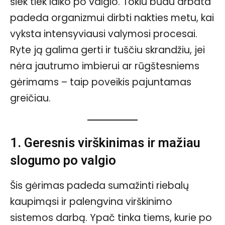
šiek tiek laiko po valgio. Tokiu būdu arbata
padeda organizmui dirbti nakties metu, kai
vyksta intensyviausi valymosi procesai.
Ryte ją galima gerti ir tuščiu skrandžiu, jei
nėra jautrumo imbierui ar rūgštesniems
gėrimams – taip poveikis pajuntamas
greičiau.
1. Geresnis virškinimas ir mažiau
slogumo po valgio
Šis gėrimas padeda sumažinti riebalų
kaupimąsi ir palengvina virškinimo
sistemos darbą. Ypač tinka tiems, kurie po