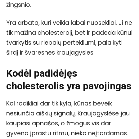
žingsnio.
Yra arbata, kuri veikia labai nuosekliai. Ji ne
tik mažina cholesterolį, bet ir padeda kūnui
tvarkytis su riebalų pertekliumi, palaikyti
širdį ir švaresnes kraujagysles.
Kodėl padidėjęs
cholesterolis yra pavojingas
Kol rodikliai dar tik kyla, kūnas beveik
nesiunčia aiškių signalų. Kraujagyslėse jau
kaupiasi apnašos, o žmogus vis dar
gyvena įprastu ritmu, nieko neįtardamas.