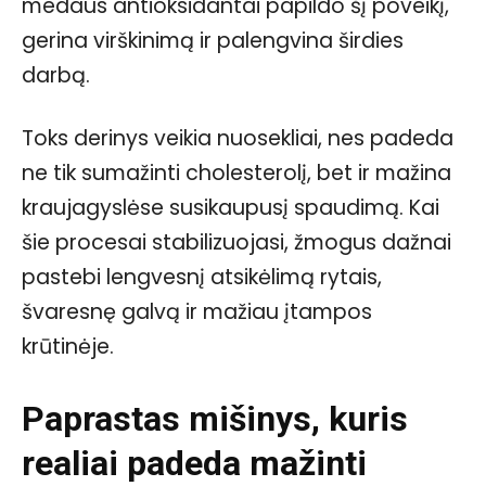
medaus antioksidantai papildo šį poveikį,
gerina virškinimą ir palengvina širdies
darbą.
Toks derinys veikia nuosekliai, nes padeda
ne tik sumažinti cholesterolį, bet ir mažina
kraujagyslėse susikaupusį spaudimą. Kai
šie procesai stabilizuojasi, žmogus dažnai
pastebi lengvesnį atsikėlimą rytais,
švaresnę galvą ir mažiau įtampos
krūtinėje.
Paprastas mišinys, kuris
realiai padeda mažinti