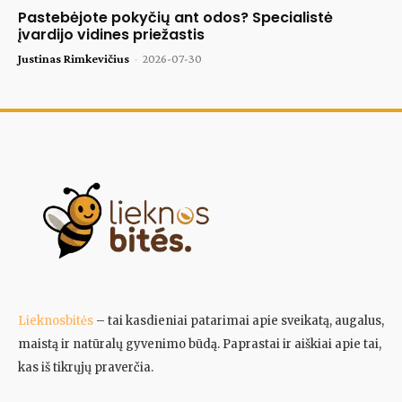
Pastebėjote pokyčių ant odos? Specialistė
įvardijo vidines priežastis
Justinas Rimkevičius
-
2026-07-30
Lieknosbitės
– tai kasdieniai patarimai apie sveikatą, augalus,
maistą ir natūralų gyvenimo būdą. Paprastai ir aiškiai apie tai,
kas iš tikrųjų praverčia.