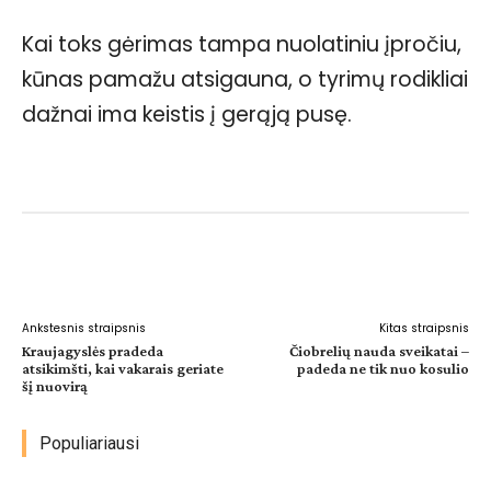
Kai toks gėrimas tampa nuolatiniu įpročiu,
kūnas pamažu atsigauna, o tyrimų rodikliai
dažnai ima keistis į gerąją pusę.
Facebook
WhatsApp
Paštu
Sp
Ankstesnis straipsnis
Kitas straipsnis
Kraujagyslės pradeda
Čiobrelių nauda sveikatai –
atsikimšti, kai vakarais geriate
padeda ne tik nuo kosulio
šį nuovirą
Populiariausi