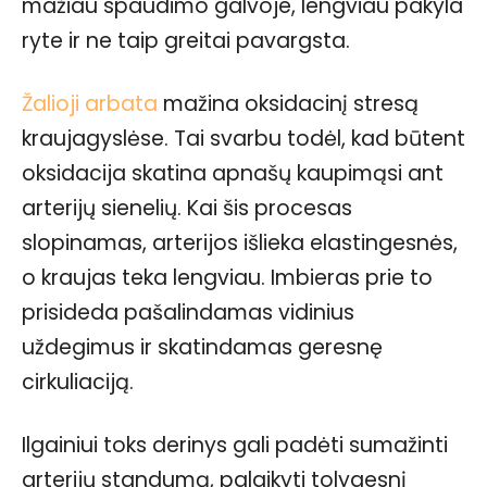
mažiau spaudimo galvoje, lengviau pakyla
ryte ir ne taip greitai pavargsta.
Žalioji arbata
mažina oksidacinį stresą
kraujagyslėse. Tai svarbu todėl, kad būtent
oksidacija skatina apnašų kaupimąsi ant
arterijų sienelių. Kai šis procesas
slopinamas, arterijos išlieka elastingesnės,
o kraujas teka lengviau. Imbieras prie to
prisideda pašalindamas vidinius
uždegimus ir skatindamas geresnę
cirkuliaciją.
Ilgainiui toks derinys gali padėti sumažinti
arterijų standumą, palaikyti tolygesnį