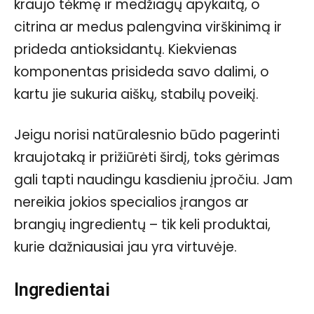
kraujo tėkmę ir medžiagų apykaitą, o
citrina ar medus palengvina virškinimą ir
prideda antioksidantų. Kiekvienas
komponentas prisideda savo dalimi, o
kartu jie sukuria aiškų, stabilų poveikį.
Jeigu norisi natūralesnio būdo pagerinti
kraujotaką ir prižiūrėti širdį, toks gėrimas
gali tapti naudingu kasdieniu įpročiu. Jam
nereikia jokios specialios įrangos ar
brangių ingredientų – tik keli produktai,
kurie dažniausiai jau yra virtuvėje.
Ingredientai