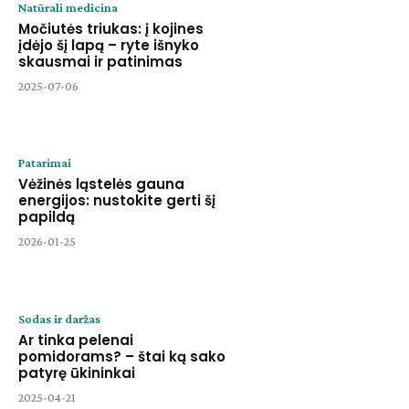
Natūrali medicina
Močiutės triukas: į kojines
įdėjo šį lapą – ryte išnyko
skausmai ir patinimas
2025-07-06
Patarimai
Vėžinės ląstelės gauna
energijos: nustokite gerti šį
papildą
2026-01-25
Sodas ir daržas
Ar tinka pelenai
pomidorams? – štai ką sako
patyrę ūkininkai
2025-04-21