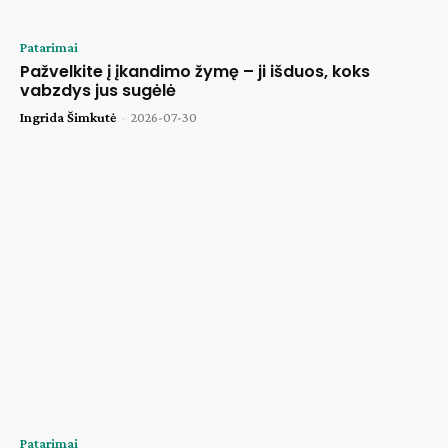
Patarimai
Pažvelkite į įkandimo žymę – ji išduos, koks
vabzdys jus sugėlė
Ingrida Šimkutė
-
2026-07-30
Patarimai