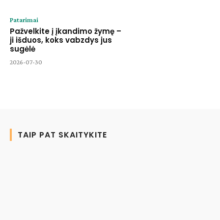
Patarimai
Pažvelkite į įkandimo žymę –
ji išduos, koks vabzdys jus
sugėlė
2026-07-30
TAIP PAT SKAITYKITE