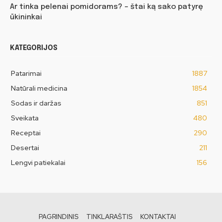
Ar tinka pelenai pomidorams? – štai ką sako patyrę
ūkininkai
KATEGORIJOS
Patarimai
1887
Natūrali medicina
1854
Sodas ir daržas
851
Sveikata
480
Receptai
290
Desertai
211
Lengvi patiekalai
156
PAGRINDINIS
TINKLARAŠTIS
KONTAKTAI