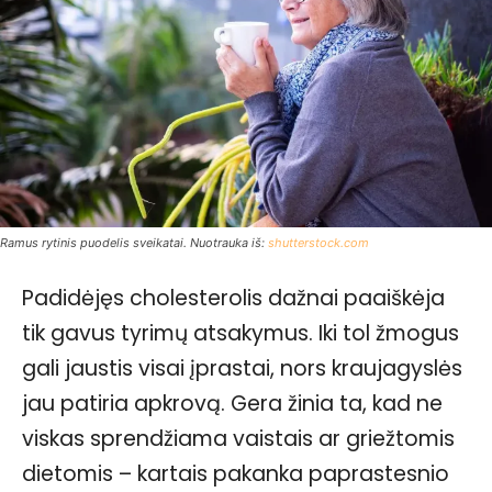
Ramus rytinis puodelis sveikatai. Nuotrauka iš:
shutterstock.com
Padidėjęs cholesterolis dažnai paaiškėja
tik gavus tyrimų atsakymus. Iki tol žmogus
gali jaustis visai įprastai, nors kraujagyslės
jau patiria apkrovą. Gera žinia ta, kad ne
viskas sprendžiama vaistais ar griežtomis
dietomis – kartais pakanka paprastesnio