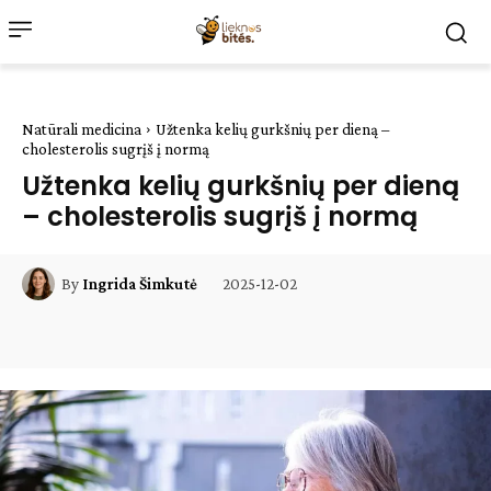
Natūrali medicina
Užtenka kelių gurkšnių per dieną –
cholesterolis sugrįš į normą
Užtenka kelių gurkšnių per dieną
– cholesterolis sugrįš į normą
2025-12-02
By
Ingrida Šimkutė
Facebook
WhatsApp
Paštu
Sp